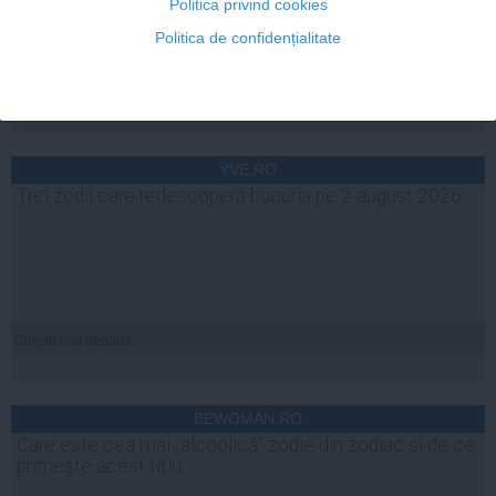
Politica privind cookies
Politica de confidențialitate
Citeşte mai departe
YVE.RO
Trei zodii care redescoperă bucuria pe 2 august 2026
Citeşte mai departe
BEWOMAN.RO
Care este cea mai „alcoolică” zodie din zodiac și de ce
primește acest titlu