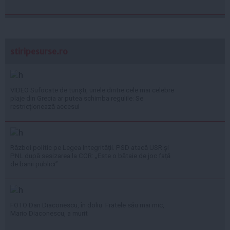
stiripesurse.ro
VIDEO Sufocate de turiști, unele dintre cele mai celebre
plaje din Grecia ar putea schimba regulile: Se
restricționează accesul
Război politic pe Legea Integrității. PSD atacă USR și
PNL după sesizarea la CCR: „Este o bătaie de joc față
de banii publici”
FOTO Dan Diaconescu, în doliu. Fratele său mai mic,
Mario Diaconescu, a murit