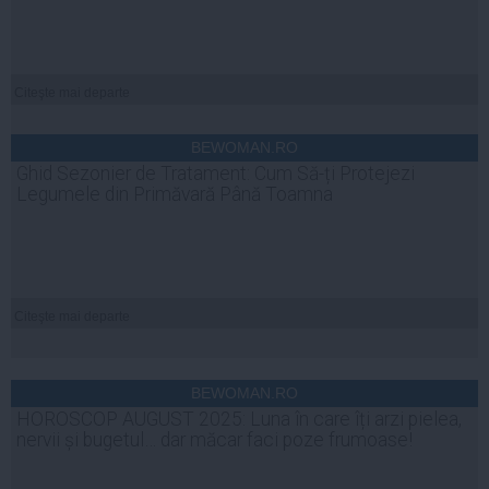
Citeşte mai departe
BEWOMAN.RO
Ghid Sezonier de Tratament: Cum Să-ți Protejezi
Legumele din Primăvară Până Toamna
Citeşte mai departe
BEWOMAN.RO
HOROSCOP AUGUST 2025: Luna în care îți arzi pielea,
nervii și bugetul… dar măcar faci poze frumoase!