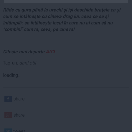
Auto
Râde cu gura până la urechi şi îşi deschide braţele ca şi
Sport
cum se întâlneşte cu cineva drag lui, ceea ce se şi
întâmplă: se întâlneşte locul în care nu ai cum să nu
Handbal
"combini" cumva, ceva, pe cineva!
Box
Baschet
Citește mai departe
AICI
Tenis
Alte sporturi
Tag-uri:
dani otil
Life
loading...
Funny
Travel
share
Stil de viata
share
tweet