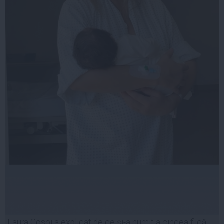
Laura Cosoi a explicat de ce și-a numit a cincea fiică