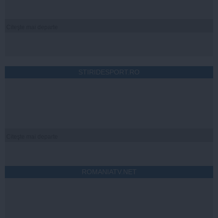
Citeşte mai departe
STIRIDESPORT.RO
Citeşte mai departe
ROMANIATV.NET