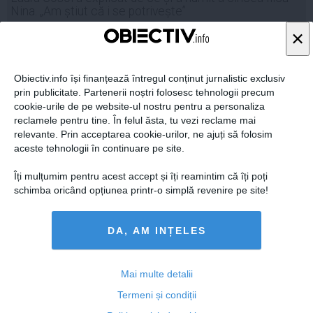
Nina. „Am știut că i se potrivește”
×
Obiectiv.info își finanțează întregul conținut jurnalistic exclusiv
Citeşte mai departe
prin publicitate. Partenerii noștri folosesc tehnologii precum
cookie-urile de pe website-ul nostru pentru a personaliza
YVE.RO
reclamele pentru tine. În felul ăsta, tu vezi reclame mai
relevante. Prin acceptarea cookie-urilor, ne ajuți să folosim
Andreea Popescu îl lovește pe Rareș Cojoc
aceste tehnologii în continuare pe site.
Îți mulțumim pentru acest accept și îți reamintim că îți poți
schimba oricând opțiunea printr-o simplă revenire pe site!
Citeşte mai departe
DA, AM INȚELES
YVE.RO
Mai multe detalii
Semne zodiacale de succes în horoscopul din august
2026
Termeni și condiții