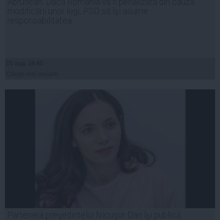
Abrudean: Dacă România va fi penalizată din cauza
modificării unor legi, PSD să își asume
responsabilitatea
05 aug, 18:40
Citeşte mai departe
Partenera preşedintelui Nicuşor Dan îşi publică