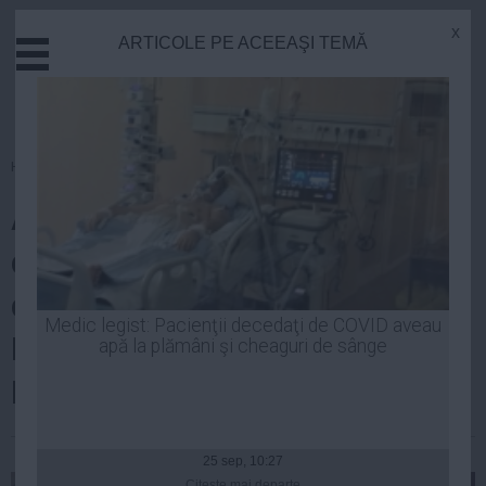
x
ARTICOLE PE ACEEAŞI TEMĂ
Actual
Economie
Justitie
Externe
Homepage
»
Life
Educatie
A lăsat-o pe ”prinţesa
Sanatate
Stiinta
dulciurilor” acasă şi şi-a făcut
Tehnologie
de cap. OŢIL a călcat strâmb la
Cultura
Medic legist: Pacienţii decedaţi de COVID aveau
LOFT cu MARILYN MONROE de
apă la plămâni şi cheaguri de sânge
Mediu
Life
ROMÂNIA!
Politica
| 19 iul, 10:34
Guvern
25 sep, 10:27
Citeşte mai departe