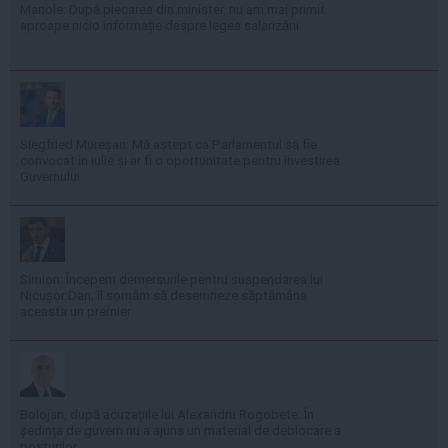
Manole: După plecarea din minister, nu am mai primit
aproape nicio informație despre legea salarizării
Siegfried Mureșan: Mă aștept ca Parlamentul să fie
convocat în iulie și ar fi o oportunitate pentru învestirea
Guvernului
Simion: Începem demersurile pentru suspendarea lui
Nicușor Dan; îl somăm să desemneze săptămâna
aceasta un premier
Bolojan, după acuzațiile lui Alexandru Rogobete: În
ședința de guvern nu a ajuns un material de deblocare a
posturilor