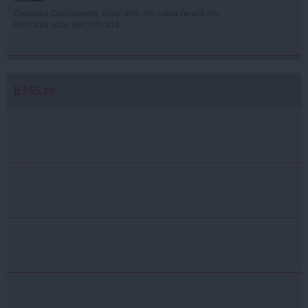
Consiliul Concurenţei: Doar 40% din calea ferată din
România este electrificată
b365.ro