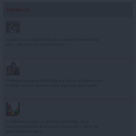
feminis.ro
Laura Cosoi a explicat de ce și-a numit a cincea fiică
Nina. „Am știut că i se potrivește”
Prinţesa Eugenie a Marii Britanii a născut al treilea copil,
o fetiţă: Suntem absolut topiţi după micuţa noastră
O italiancă a reuşit, cu ajutorul salubrităţii, să-şi
recupereze biletul de loterie în valoare de 1 milion de
euro aruncat la gunoi