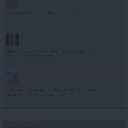
Cum îți hidratezi părul pe timp de caniculă
Alina Pușcău, mărturisire cutremurătoare înainte de
operație: „Am cancer la sân”
Florin Ristei, reacție după ce a fost pus la zid în mediul
online: „Am răspuns cu o statistică”
dailybusiness.ro