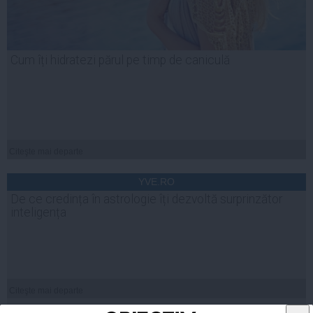
Cum îți hidratezi părul pe timp de caniculă
Citeşte mai departe
YVE.RO
De ce credința în astrologie îți dezvoltă surprinzător
inteligența
Citeşte mai departe