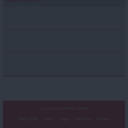
Copyright ©2013 OBIECTIV.info
Toate Ştirile
Autori
Taguri
Hartă site
Contact