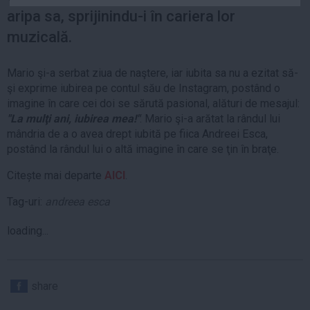
Auto
aripa sa, sprijinindu-i în cariera lor
Sport
muzicală.
Handbal
Mario şi-a serbat ziua de naştere, iar iubita sa nu a ezitat să-
Box
şi exprime iubirea pe contul său de Instagram, postând o
Baschet
imagine în care cei doi se sărută pasional, alături de mesajul:
"La mulţi ani, iubirea mea!"
. Mario şi-a arătat la rândul lui
Tenis
mândria de a o avea drept iubită pe fiica Andreei Esca,
Alte sporturi
postând la rândul lui o altă imagine în care se ţin în braţe.
Life
Citește mai departe
AICI
.
Funny
Tag-uri:
andreea esca
Travel
loading...
Stil de viata
share