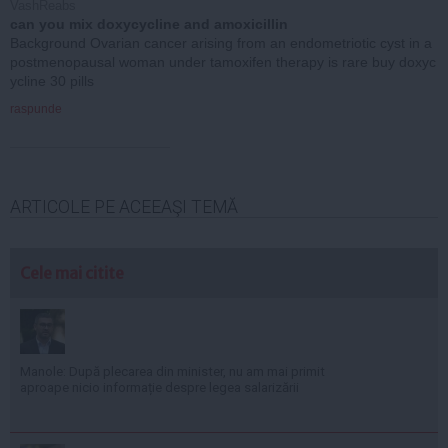
VashReabs
can you mix doxycycline and amoxicillin
Background Ovarian cancer arising from an endometriotic cyst in a
postmenopausal woman under tamoxifen therapy is rare buy doxyc
ycline 30 pills
raspunde
ARTICOLE PE ACEEAŞI TEMĂ
Cele mai citite
Manole: După plecarea din minister, nu am mai primit
aproape nicio informație despre legea salarizării