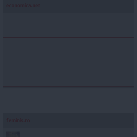
economica.net
feminis.ro