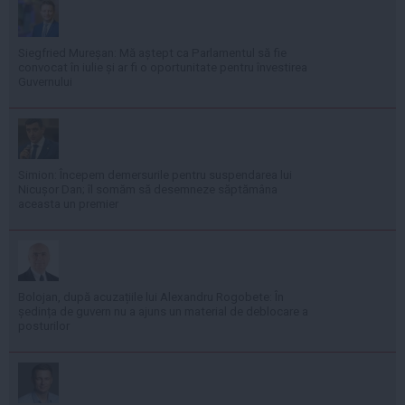
Siegfried Mureșan: Mă aștept ca Parlamentul să fie
convocat în iulie și ar fi o oportunitate pentru învestirea
Guvernului
Simion: Începem demersurile pentru suspendarea lui
Nicușor Dan; îl somăm să desemneze săptămâna
aceasta un premier
Bolojan, după acuzațiile lui Alexandru Rogobete: În
ședința de guvern nu a ajuns un material de deblocare a
posturilor