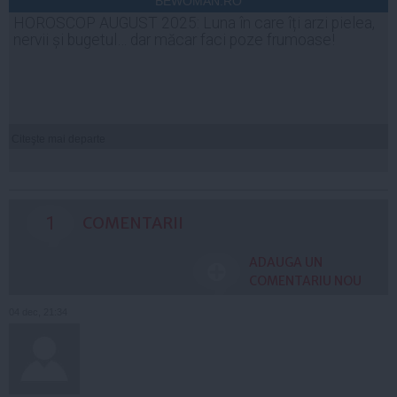
BEWOMAN.RO
HOROSCOP AUGUST 2025: Luna în care îți arzi pielea,
nervii și bugetul… dar măcar faci poze frumoase!
Citeşte mai departe
1
COMENTARII
ADAUGA UN
COMENTARIU NOU
04 dec, 21:34