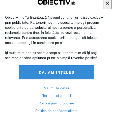
×
YVE.RO
Descoperă-ți destinul romantic pe 8 august 2026
Obiectiv.info își finanțează întregul conținut jurnalistic exclusiv
prin publicitate. Partenerii noștri folosesc tehnologii precum
cookie-urile de pe website-ul nostru pentru a personaliza
reclamele pentru tine. În felul ăsta, tu vezi reclame mai
relevante. Prin acceptarea cookie-urilor, ne ajuți să folosim
aceste tehnologii în continuare pe site.
Citeşte mai departe
Îți mulțumim pentru acest accept și îți reamintim că îți poți
schimba oricând opțiunea printr-o simplă revenire pe site!
YVE.RO
Horoscop Pești maine 9 August 2026: Previziuni
complete pentru bani, dragoste și sănătate
DA, AM INȚELES
Mai multe detalii
Termeni și condiții
Citeşte mai departe
Politica privind cookies
Politica de confidențialitate