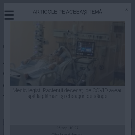
x
ARTICOLE PE ACEEAŞI TEMĂ
Actual
Economie
Justitie
Externe
Homepage
»
Life
Educatie
ALEXIA ERAM, sărutări fierbinţi
Sanatate
Stiinta
cu protejatul lui VELEA! Ce
Tehnologie
declaraţie de dragoste i-a făcut
Cultura
Medic legist: Pacienţii decedaţi de COVID aveau
fiica ANDREEI ESCA iubitului ei
apă la plămâni şi cheaguri de sânge
Mediu
Life
| 10 aug, 09:52
Politica
Guvern
25 sep, 10:27
Citeşte mai departe