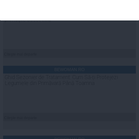
BEWOMAN.RO
Care este cea mai „alcoolică” zodie din zodiac și de ce
primește acest titlu
Citeşte mai departe
BEWOMAN.RO
Ghid Sezonier de Tratament: Cum Să-ți Protejezi
Legumele din Primăvară Până Toamna
Citeşte mai departe