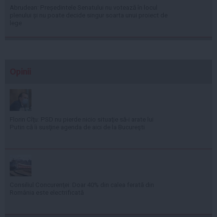
Abrudean: Președintele Senatului nu votează în locul
plenului și nu poate decide singur soarta unui proiect de
lege
Opinii
Florin Cîţu: PSD nu pierde nicio situaţie să-i arate lui
Putin că îi susţine agenda de aici de la Bucureşti
Consiliul Concurenţei: Doar 40% din calea ferată din
România este electrificată