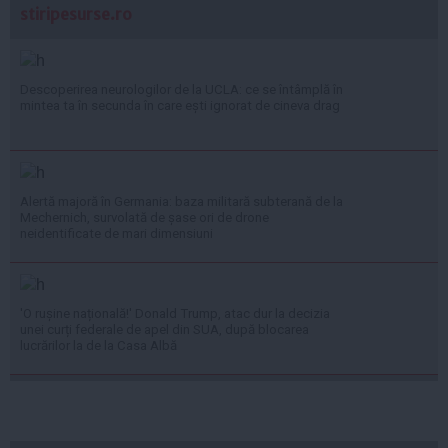
stiripesurse.ro
Descoperirea neurologilor de la UCLA: ce se întâmplă în
mintea ta în secunda în care ești ignorat de cineva drag
Alertă majoră în Germania: baza militară subterană de la
Mechernich, survolată de șase ori de drone
neidentificate de mari dimensiuni
'O rușine națională!' Donald Trump, atac dur la decizia
unei curți federale de apel din SUA, după blocarea
lucrărilor la de la Casa Albă