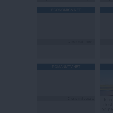
ECONOMICA.NET
Citeşte mai departe
ROMANIATV.NET
Citeşte mai departe
Florin
a fost
online