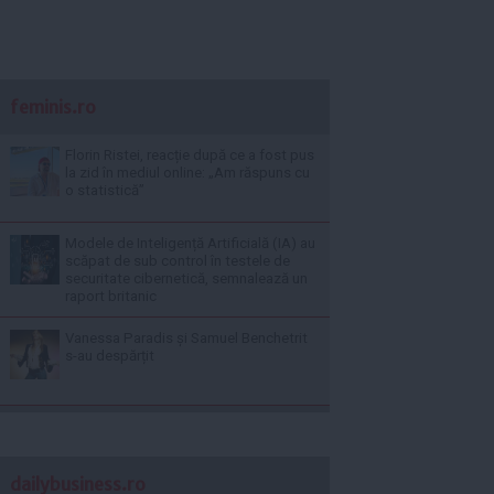
feminis.ro
Florin Ristei, reacție după ce a fost pus
la zid în mediul online: „Am răspuns cu
o statistică”
Modele de Inteligență Artificială (IA) au
scăpat de sub control în testele de
securitate cibernetică, semnalează un
raport britanic
Vanessa Paradis și Samuel Benchetrit
s-au despărțit
dailybusiness.ro