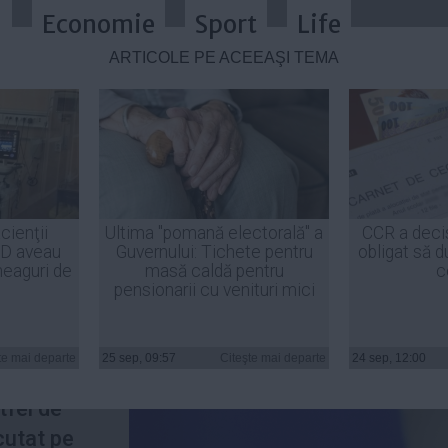
a
Economie
Sport
Life
ARTICOLE PE ACEEAŞI TEMĂ
ent lansată de Vladimir Putin. Mo
cienţii
Ultima "pomană electorală" a
CCR a deci
ID aveau
Guvernului: Tichete pentru
obligat să d
heaguri de
masă caldă pentru
c
pensionarii cu venituri mici
ect
a se
te mai departe
25 sep, 09:57
Citeşte mai departe
24 sep, 12:00
n viaţa
tfel de
cutat pe