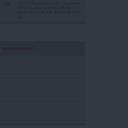
VIDEO Influencerul lui Călin Georgescu,
reținut iar, după ce a dat indicații
regizorale, pe Tik Tok: Actorii, un cuplu
gay
economica.net