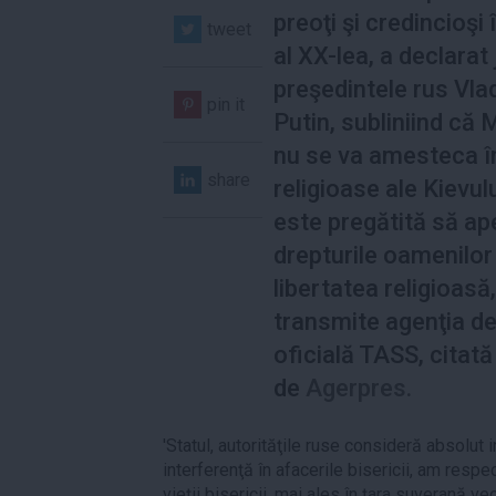
preoţi şi credincioşi 
tweet
al XX-lea, a declarat 
preşedintele rus Vla
pin it
Putin, subliniind că
nu se va amesteca în
share
religioase ale Kievulu
este pregătită să ap
drepturile oamenilor 
libertatea religioasă,
transmite agenţia d
oficială TASS, citată
de
Agerpres.
'Statul, autorităţile ruse consideră absolut 
interferenţă în afacerile bisericii, am res
vieţii bisericii, mai ales în ţara suverană ve