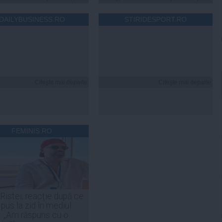
DAILYBUSINESS.RO
STIRIDESPORT.RO
Citeşte mai departe
Citeşte mai departe
FEMINIS.RO
 Ristei, reacție după ce
 pus la zid în mediul
: „Am răspuns cu o