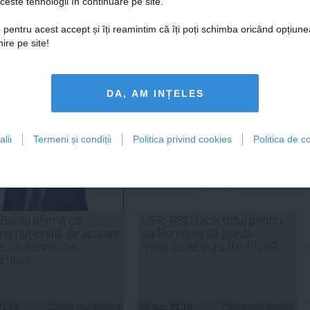
ceste tehnologii în continuare pe site.
 pentru acest accept și îți reamintim că îți poți schimba oricând opțiune
ire pe site!
tweet
pin it
share
DA, AM INȚELES
lii
Termeni și condiții
Politica privind cookies
Politica de co
 Darău afirmă că
USR: PSD face totul pentru
ria naţională de apărare
ca România să piardă
e să devină mai
miliarde de euro din PNRR
titivă
21:18
Citeşte mai departe
06 aug, 21:16
Citeşte mai departe