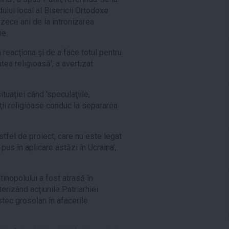
dului local al Bisericii Ortodoxe
zece ani de la întronizarea
se.
reacţiona şi de a face totul pentru
atea religioasă', a avertizat
tuaţiei când 'speculaţiile,
ţii religioase conduc la separarea
stfel de proiect, care nu este legat
 pus în aplicare astăzi în Ucraina',
tinopolului a fost atrasă în
terizând acţiunile Patriarhiei
tec grosolan în afacerile