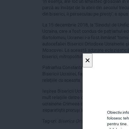
'În esenţă, are loc un amestec grosolan în viaţ
parcă au învăţat de la ateii din secolul trec
din biserici, îi persecutau pe preoţi', a spus
La 15 decembrie 2018, la 'Sinodul de Unifica
Ucraina, care a fost condus de patriarhul e
Bartolomeu, Ucrainei i-a fost înmânat 'tomos
autocefaliei Bisericii Ortodoxe Ucrainene şi 
Moscovei. La această adunare ecleziastică a
biserici, mitropolitul Epifanie.
×
Patriarhia Constantinopolului recunoscuse 
Bisericii Ucrainei, fapt ce a suscitat indign
relaţiile cu aceasta.
Ieşirea Bisericii Ucrainei de sub tutela Pat
mult relaţiile dintre cele două ţări, extrem
ucrainene Crimeea de către Rusia în 2014 şi
separatiştii proruşi în estul Ucrainei în acela
Obiectiv.info
folosesc te
Tag-uri:
Biserica Ortodoxă
,
Rusia
,
Ucraina
,
pentru tine.