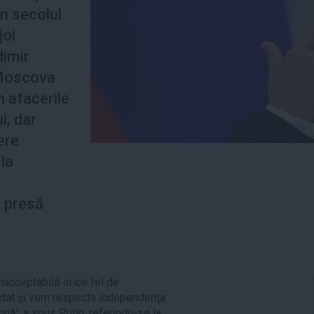
în secolul
joi
dimir
 Moscova
 afacerile
i, dar
ere
la
e presă
inacceptabilă orice fel de
pectat şi vom respecta independenţa
cină', a spus Putin, referindu-se la