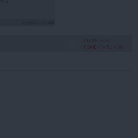
tică”
Citeşte mai departe
ADAUGA UN
COMENTARIU NOU