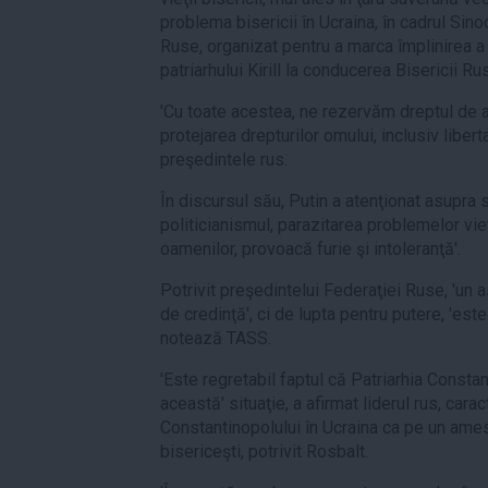
problema bisericii în Ucraina, în cadrul Sino
Ruse, organizat pentru a marca împlinirea a 
patriarhului Kirill la conducerea Bisericii Ru
'Cu toate acestea, ne rezervăm dreptul de a 
protejarea drepturilor omului, inclusiv libert
preşedintele rus.
În discursul său, Putin a atenţionat asupra si
politicianismul, parazitarea problemelor vie
oamenilor, provoacă furie şi intoleranţă'.
Potrivit preşedintelui Federaţiei Ruse, 'un a
de credinţă', ci de lupta pentru putere, 'este
notează TASS.
'Este regretabil faptul că Patriarhia Constan
această' situaţie, a afirmat liderul rus, carac
Constantinopolului în Ucraina ca pe un ames
bisericeşti, potrivit Rosbalt.