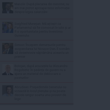
Manole: După plecarea din minister, nu
am mai primit aproape nicio informație
despre legea salarizării
Siegfried Mureșan: Mă aștept ca
Parlamentul să fie convocat în iulie și ar
fi o oportunitate pentru învestirea
Guvernului
Simion: Începem demersurile pentru
suspendarea lui Nicușor Dan; îl somăm
să desemneze săptămâna aceasta un
premier
Bolojan, după acuzațiile lui Alexandru
Rogobete: În ședința de guvern nu a
ajuns un material de deblocare a
posturilor
Abrudean: Președintele Senatului nu
votează în locul plenului și nu poate
decide singur soarta unui proiect de
lege