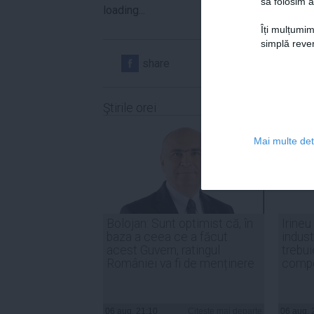
să folosim a
loading...
Îți mulțumim
simplă reven
share
share
Ştirile orei
Mai multe deta
Bolojan: Sunt optimist că, în
Irineu
baza a ceea ce a făcut
indust
acest Guvern, ratingul
trebui
României va fi de menținere
compe
06 aug, 21:10
Citeşte mai departe
06 aug, 