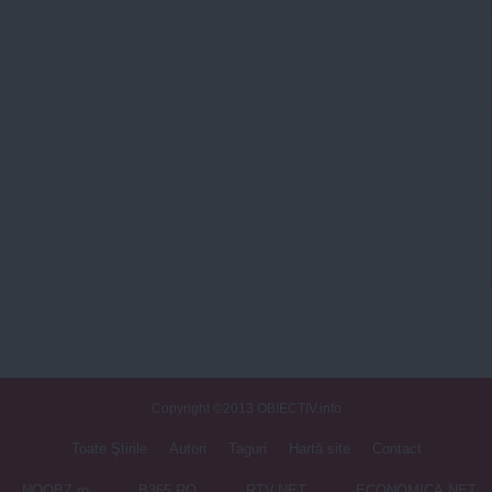
Copyright ©2013 OBIECTIV.info
Toate Ştirile
Autori
Taguri
Hartă site
Contact
NOOBZ.ro
B365.RO
RTV.NET
ECONOMICA.NET