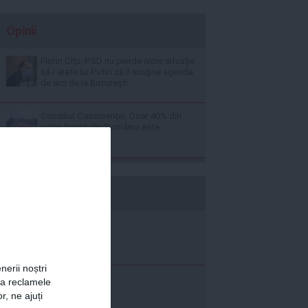
Opinii
Florin Cîţu: PSD nu pierde nicio situaţie
să-i arate lui Putin că îi susţine agenda
de aici de la Bucureşti
Consiliul Concurenţei: Doar 40% din
calea ferată din România este
electrificată
b365.ro
nerii noștri
za reclamele
r, ne ajuți