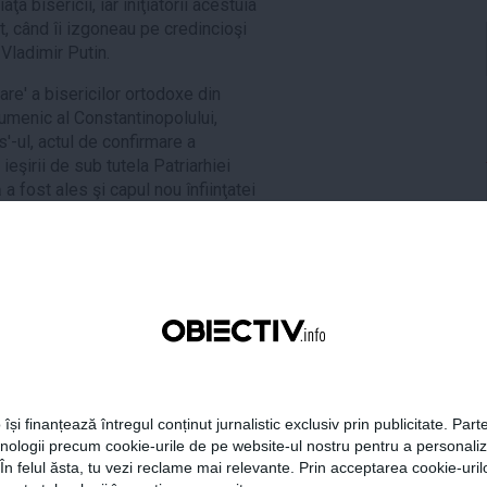
a bisericii, iar iniţiatorii acestuia
ut, când îi izgoneau pe credincioşi
 Vladimir Putin.
re' a bisericilor ortodoxe din
cumenic al Constantinopolului,
'-ul, actul de confirmare a
ieşirii de sub tutela Patriarhiei
 fost ales şi capul nou înfiinţatei
încă în octombrie autocefalia
area Bisericii Ruse care a rupt
riarhiei Moscovei a tensionat şi mai
 de reci, după anexarea peninsulei
 declanşarea ostilităţilor cu
şi an.
 își finanțează întregul conținut jurnalistic exclusiv prin publicitate. Parte
hnologii precum cookie-urile de pe website-ul nostru pentru a personali
Vladimir Putin
 În felul ăsta, tu vezi reclame mai relevante. Prin acceptarea cookie-urilo