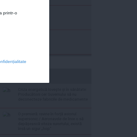
a printr-o
nfidențialitate
stiripesurse.ro
Criza energetică lovește și în sănătate:
Producătorii cer Guvernului să nu
deconecteze fabricile de medicamente
O premieră: revine în forță avionul
supersonic / Aeronavele de linie o să
depășească viteza sunetului, există
însă un sigur „hop”