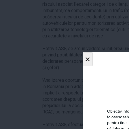
riscului asociat fiecărei categorii de clienţi
îmbunătăţirea comportamentului în trafic (r
scăderea riscului de accidente) prin utiliz
autovehiculelor pentru monitorizarea activită
prin utilizarea tehnologiei telematice (cutii
cu acurateţe a nivelului de risc.
Potrivit ASF, se are în vedere şi iniţierea u
privind posibilitatea modificării modelului 
×
declararea persoanelor care vor conduce au
şi şofer).
'Analizarea oportunităţii de schimbare stru
în România prin adoptarea unor măsuri de creş
implicit a respectului cuvenit asiguratului (
acordarea dreptului păgubitului de a se ad
prejudiciului la societatea de asigurare la 
Obiectiv.info
RCA)', se menţionează în comunicat.
folosesc te
pentru tine.
Potrivit ASF, efectuarea unor controale de 
să folosim a