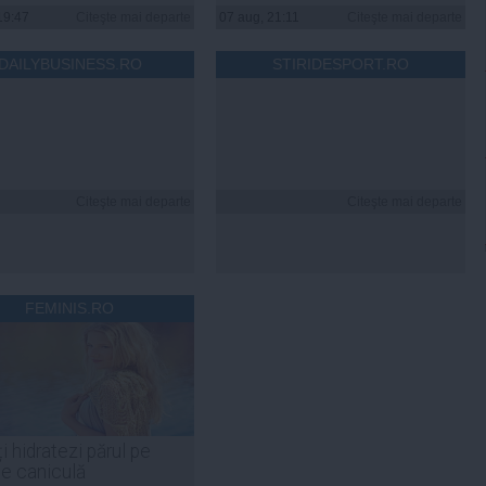
19:47
Citeşte mai departe
07 aug, 21:11
Citeşte mai departe
DAILYBUSINESS.RO
STIRIDESPORT.RO
Citeşte mai departe
Citeşte mai departe
FEMINIS.RO
i hidratezi părul pe
de caniculă