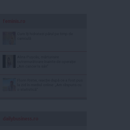
feminis.ro
Cum îți hidratezi părul pe timp de
caniculă
Alina Pușcău, mărturisire
cutremurătoare înainte de operație:
„Am cancer la sân”
Florin Ristei, reacție după ce a fost pus
la zid în mediul online: „Am răspuns cu
o statistică”
dailybusiness.ro