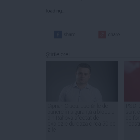
loading...
share
share
Ştirile orei
Ciprian Ciucu: Lucrările de
PSD: 
punere în siguranță a blocului
sunt o
din Rahova afectat de
de for
explozie durează circa 50 de
noast
zile