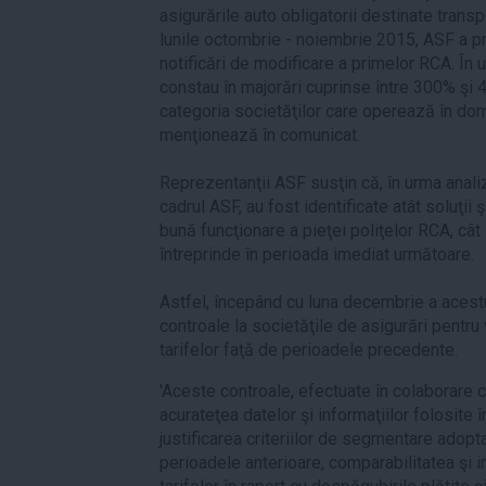
asigurările auto obligatorii destinate transpo
lunile octombrie - noiembrie 2015, ASF a pri
notificări de modificare a primelor RCA. În u
constau în majorări cuprinse între 300% şi
categoria societăţilor care operează în dome
menţionează în comunicat.
Reprezentanţii ASF susţin că, în urma analiz
cadrul ASF, au fost identificate atât soluţii
bună funcţionare a pieţei poliţelor RCA, cât 
întreprinde în perioada imediat următoare.
Astfel, începând cu luna decembrie a acest
controale la societăţile de asigurări pentru 
tarifelor faţă de perioadele precedente.
'Aceste controale, efectuate în colaborare c
acurateţea datelor şi informaţiilor folosite 
justificarea criteriilor de segmentare adop
perioadele anterioare, comparabilitatea şi 