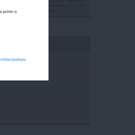
anul 2027 vor fi de coșmar. Paștele și 1
Mai pică în același weekend, dar și alte
zile libere vor fi ”tăiate”
a printr-o
economica.net
nfidențialitate