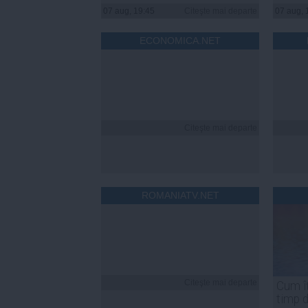
07 aug, 19:45
Citeşte mai departe
07 aug, 
ECONOMICA.NET
Citeşte mai departe
ROMANIATV.NET
Citeşte mai departe
Cum îț
timp 