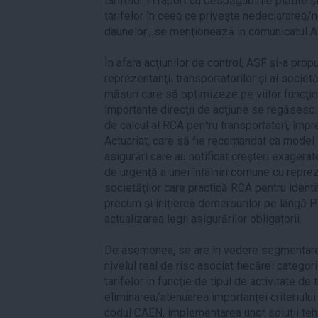
tarifelor în raport cu despăgubirile plătite ş
tarifelor în ceea ce priveşte nedeclararea/n
daunelor', se menţionează în comunicatul 
În afara acţiunilor de control, ASF şi-a propus
reprezentanţii transportatorilor şi ai societ
măsuri care să optimizeze pe viitor funcţio
importante direcţii de acţiune se regăsesc:
de calcul al RCA pentru transportatori, îm
Actuariat, care să fie recomandat ca model 
asigurări care au notificat creşteri exagerate
de urgenţă a unei întâlniri comune cu repreze
societăţilor care practică RCA pentru identi
precum şi iniţierea demersurilor pe lângă 
actualizarea legii asigurărilor obligatorii.
De asemenea, se are în vedere segmentarea
nivelul real de risc asociat fiecărei categori
tarifelor în funcţie de tipul de activitate de
eliminarea/atenuarea importanţei criteriul
codul CAEN, implementarea unor soluţii teh