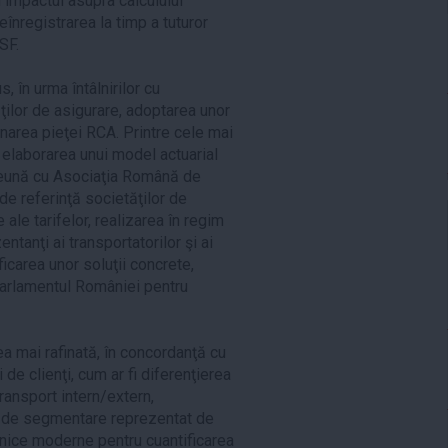
i impactul asupra calculului
eînregistrarea la timp a tuturor
ASF.
, în urma întâlnirilor cu
ăţilor de asigurare, adoptarea unor
narea pieţei RCA. Printre cele mai
 elaborarea unui model actuarial
preună cu Asociaţia Română de
de referinţă societăţilor de
 ale tarifelor, realizarea în regim
ntanţi ai transportatorilor şi ai
ficarea unor soluţii concrete,
Parlamentul României pentru
 mai rafinată, în concordanţă cu
i de clienţi, cum ar fi diferenţierea
 transport intern/extern,
ui de segmentare reprezentat de
nice moderne pentru cuantificarea