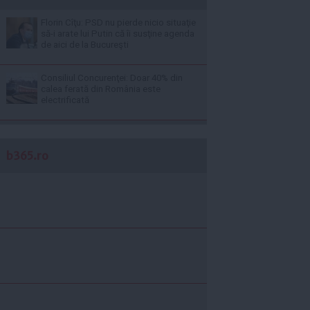
Florin Cîţu: PSD nu pierde nicio situaţie
să-i arate lui Putin că îi susţine agenda
de aici de la Bucureşti
Consiliul Concurenţei: Doar 40% din
calea ferată din România este
electrificată
b365.ro