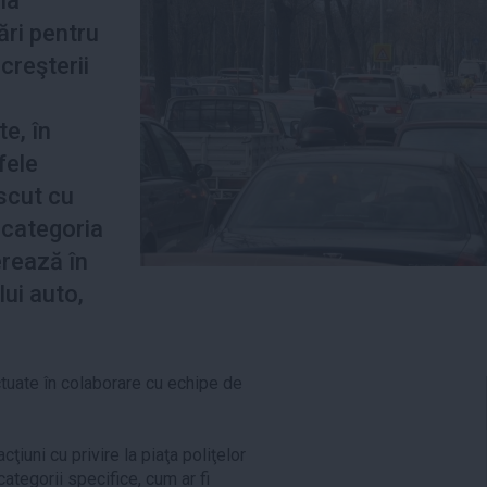
la
ări pentru
creşterii
e
e, în
ifele
scut cu
categoria
erează în
ui auto,
ectuate în colaborare cu echipe de
acţiuni cu privire la piaţa poliţelor
categorii specifice, cum ar fi