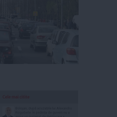
Cele mai citite
Bolojan, după acuzațiile lui Alexandru
Rogobete: În ședința de guvern nu a
ajuns un material de deblocare a