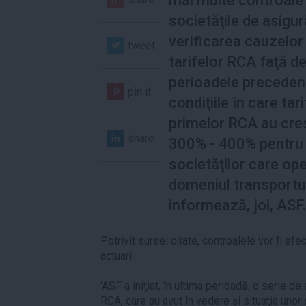
mai multe controale 
societăţile de asigur
verificarea cauzelor 
tweet
tarifelor RCA faţă d
perioadele precedent
pin it
condiţiile în care tar
primelor RCA au cre
share
300% - 400% pentru 
societăţilor care op
domeniul transportul
informează, joi, ASF.
Potrivit sursei citate, controalele vor fi ef
actuari.
'ASF a iniţiat, în ultima perioadă, o serie de 
RCA, care au avut în vedere şi situaţia unor 