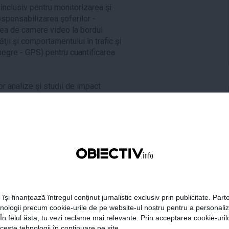
, inclusiv pentru monitorizarea şi
esponsabilizarea şoferilor -
area de camere video la bordul
ţii şi comportamentului în trafic şi
 negre - GPS) pentru cuantificarea
nor analize şi studii de impact
actual de emitere a poliţei RCA prin
tovehiculul (poliţă pe autovehicul
cturală a sistemului RCA practicat
tere a calităţii serviciilor şi
cum ar fi decontarea directă -
resa pentru recuperarea
care acesta are încheiată asigurare
 își finanțează întregul conținut jurnalistic exclusiv prin publicitate. Parte
hnologii precum cookie-urile de pe website-ul nostru pentru a personali
 În felul ăsta, tu vezi reclame mai relevante. Prin acceptarea cookie-urilo
anvergură pentru verificarea
ceste tehnologii în continuare pe site.