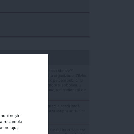
stiripesurse.ro
VIDEO 'Sărbătoare sau sfidare?'
Ploieștenii contestă organizarea Zilelor
Orașului, acuză 'circ pe bani publici' și
cer soluții pentru gropi și șobolani. O
ambulanță în misiune, redirecționată din
cauza restricțiilor
Rusia a lansat un atac la scară largă
asupra Kievului, dar și asupra porturilor
nerii noștri
din Ucraina
za reclamele
r, ne ajuți
Adio, minivacanțe! Finalul lui 2026 și tot