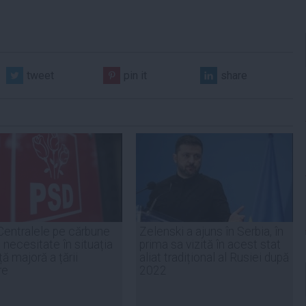
tweet
pin it
share
Centralele pe cărbune
Zelenski a ajuns în Serbia, în
 necesitate în situația
prima sa vizită în acest stat
ță majoră a țării
aliat tradițional al Rusiei după
re
2022