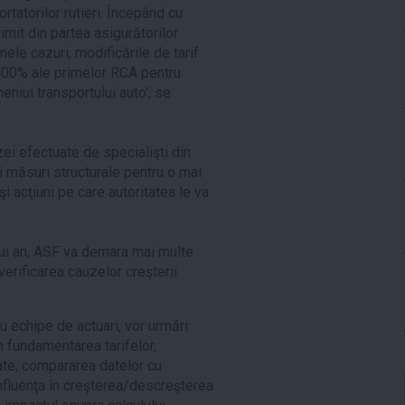
rtatorilor rutieri. Începând cu
mit din partea asigurătorilor
nele cazuri, modificările de tarif
 400% ale primelor RCA pentru
niul transportului auto', se
ei efectuate de specialişti din
 şi măsuri structurale pentru o mai
şi acţiuni pe care autoritatea le va
ui an, ASF va demara mai multe
verificarea cauzelor creşterii
u echipe de actuari, vor urmări:
în fundamentarea tarifelor,
tate, compararea datelor cu
influenţa în creşterea/descreşterea