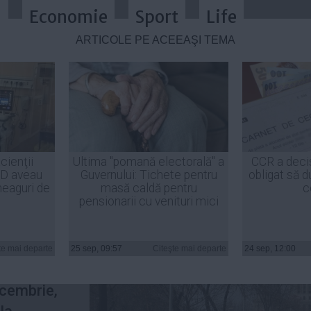
a
Economie
Sport
Life
ARTICOLE PE ACEEAŞI TEMĂ
e controale la societăţile de asigu
cienţii
Ultima "pomană electorală" a
CCR a deci
ID aveau
Guvernului: Tichete pentru
obligat să d
felor RCA
heaguri de
masă caldă pentru
c
pensionarii cu venituri mici
aveghere
te mai departe
25 sep, 09:57
Citeşte mai departe
24 sep, 12:00
 demara,
ecembrie,