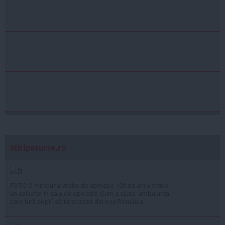
stiripesurse.ro
FOTO O minciună veche de aproape 100 de ani a trimis
un salvator în sala de operație: Cum a ajuns 'ambulanța
care fură copii' să terorizeze din nou România