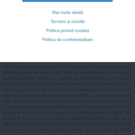
raspunde
Mai multe detalii
Termeni și condiții
25 feb, 03:58
Politica privind cookies
Politica de confidențialitate
Ana
revoltata
Sa nu se mire acest nenorocit si mincinos jalnic ca amanta ,pardon
protejata, primeste prea multe cereri de arestare dupa cite a facut
preacinstita asta. Normal ca o apara si o viziteaza zilnic, de frica sa
nu-l denunte si pe el ca toate matraplazicurile Elenei Udrea nu sau
facut fara stiinta lui. Normal sa nu fi fost informat ca era in vizorul D
NA , ca sa nu le inchida gura celor de la DNA ,si sa se ingroape dov
ezile impotriva ei si nu numai......si inca ceva: nu in mod direct (ca n
u are curaj,cel cu catusele detine puterea si conduce dupa Elena U
drea) dar in mod indirect l-a acuzat pe Coldea dindu-i dreptate Udr
ei care in nici un caz nu minte,lucru subliniat de citeva ori. Nu are si
nge in instalatie sa-l acuze pe tinarul general cu 3 stelute ca si-ar d
a cu firma-n cap. Ii cam tremura izmenele cind este vorba de Colde