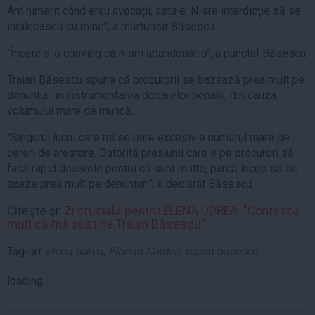
Am nimerit când erau avocații, asta e. N-are interdicție să se
întâlnească cu mine", a mărturisit Băsescu
"Încerc s-o conving că n-am abandonat-o", a punctat Băsescu.
Traian Băsescu spune că procurorii se bazează prea mult pe
denunțuri în instrumentarea dosarelor penale, din cauza
volumului mare de muncă.
"Singurul lucru care mi se pare excesiv e numărul mare de
cereri de arestare. Datorită presiunii care e pe procurori să
facă rapid dosarele pentru că sunt multe, parcă încep să se
axeze prea mult pe denunțuri", a declarat Băsescu.
Citeşte şi:
Zi crucială pentru ELENA UDREA. "Contează
mult că mă susţine Traian Băsescu"
Tag-uri:
elena udrea
,
Florian Coldea
,
traian basescu
loading...