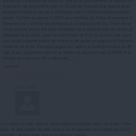
a,cred ca I-a pozitie de drepti in fata lui si cind vorbesc la telefon.Un
mascarici de presedinte care in 10 ani de mandat si-a aparat doar
propriul interes si pe cel al protejatei sale in detrimental poporului r
oman. Ce fain au ajuns ca BOC sa o viziteze pe Ridtzi la puscarie si
Basescu sa o vizitere pe protejata la arrest la domiciliu. Oare de ce
se perpelesc acesti doi fosti demnitari sa-si viziteze asa de asidiu pr
otejatele la puscarii ,cind cel mai simplu ar fi sa fie si ei cu ele, ca d
oar nu au impartit sutele de milioane de dolari cu poporul.A fost totu
l intre ei, ei al lor. Ce tupeu jegos sa-l apere in avampremiera pe Bl
aga si sa-i sugereze cam ce ar trebui sa spuna in caz ca DNA-ul ar
incepe sa-l scuture. Mi-e lehamite............
raspunde
25 feb, 14:52
za o poza cu tine. Una in care rudele si prietenii spun ca arati f. bine.
rios. In alta ordine de idei nimeni nu te opreste sa-l vizitezi pe Felix -
ul politic- la puscarie. Ia-l si pe Mircea Gadea.