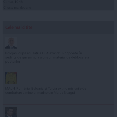
01 mar, 10:48
Citeşte mai departe
Cele mai citite
Bolojan, după acuzațiile lui Alexandru Rogobete: În
ședința de guvern nu a ajuns un material de deblocare a
posturilor
MApN: România, Bulgaria și Turcia extind misiunile de
combatere a minelor marine din Marea Neagră