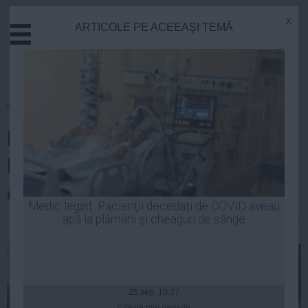
x
ARTICOLE PE ACEEAŞI TEMĂ
Actual
Economie
Justitie
Externe
Homepage
»
Politica
Educatie
Băsescu, vizită la Udrea în arest
Sanatate
Stiinta
la domiciliu: Încerc s-o conving
Tehnologie
că n-am abandonat-o
Cultura
Medic legist: Pacienţii decedaţi de COVID aveau
apă la plămâni şi cheaguri de sânge
Mediu
| 24 feb, 22:40
Life
Politica
Guvern
25 sep, 10:27
Citeşte mai departe