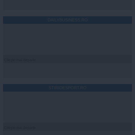
DAILYBUSINESS.RO
Citeşte mai departe
STIRIDESPORT.RO
Citeşte mai departe