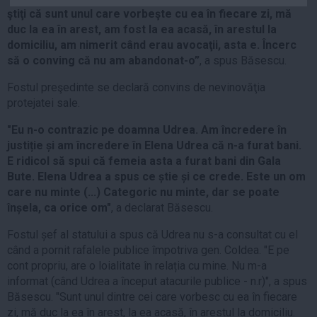
Auto
ştiţi că sunt unul care vorbeşte cu ea în fiecare zi, mă
duc la ea în arest, am fost la ea acasă, în arestul la
Sport
domiciliu, am nimerit când erau avocaţii, asta e. Încerc
să o conving că nu am abandonat-o”
, a spus Băsescu.
Handbal
Box
Fostul preşedinte se declară convins de nevinovăţia
protejatei sale.
Baschet
Tenis
"Eu n-o contrazic pe doamna Udrea. Am încredere în
justiție și am încredere în Elena Udrea că n-a furat bani.
Alte sporturi
E ridicol să spui că femeia asta a furat bani din Gala
Life
Bute. Elena Udrea a spus ce știe și ce crede. Este un om
care nu minte (...) Categoric nu minte, dar se poate
Funny
înșela, ca orice om"
, a declarat Băsescu.
Travel
Fostul șef al statului a spus că Udrea nu s-a consultat cu el
Stil de viata
când a pornit rafalele publice împotriva gen. Coldea. "E pe
cont propriu, are o loialitate în relația cu mine. Nu m-a
informat (când Udrea a început atacurile publice - n.r)", a spus
Băsescu. "Sunt unul dintre cei care vorbesc cu ea în fiecare
zi, mă duc la ea în arest, la ea acasă, în arestul la domiciliu.