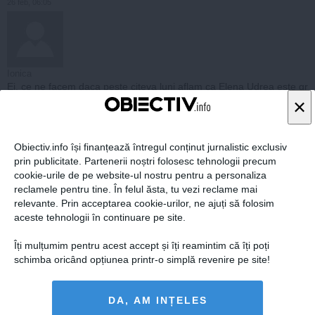
26 feb, 06:05
Ionica
Ei, ce ne facem daca peste citeva luni aflam ca Elena Udrea este gr
avida ? Cum ramine cu arestul ? Oare cine o sa legene ? in caz ca
×
zvonul se va adeveri ii dorim protejatei sa nu se nasca copilul * choi
r * Hi,hi,hi, ....in ziua de astazi totul este posibil.......asa dupa cum d
eclara protejata ca * noi sintem urmasii lui Traian * Mai stii, poate ca
Obiectiv.info își finanțează întregul conținut jurnalistic exclusiv
a protejat-o si de data asta !!!
prin publicitate. Partenerii noștri folosesc tehnologii precum
raspunde
cookie-urile de pe website-ul nostru pentru a personaliza
reclamele pentru tine. În felul ăsta, tu vezi reclame mai
relevante. Prin acceptarea cookie-urilor, ne ajuți să folosim
aceste tehnologii în continuare pe site.
26 feb, 04:47
Îți mulțumim pentru acest accept și îți reamintim că îți poți
schimba oricând opțiunea printr-o simplă revenire pe site!
Ana
DA, AM INȚELES
Mircea Gidea ? ai vrut sa spui 2 in 1 ?????