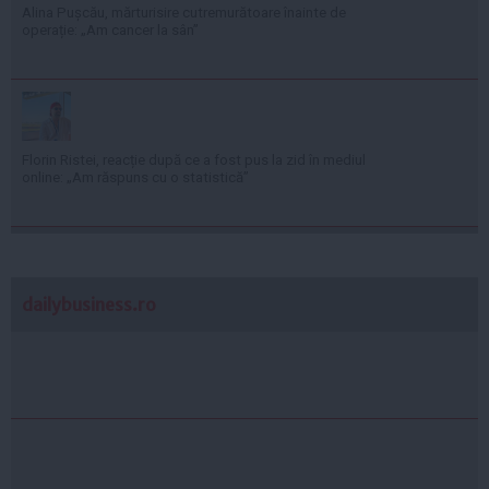
Alina Pușcău, mărturisire cutremurătoare înainte de
operație: „Am cancer la sân”
Florin Ristei, reacție după ce a fost pus la zid în mediul
online: „Am răspuns cu o statistică”
dailybusiness.ro