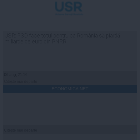
USR: PSD face totul pentru ca România să piardă
miliarde de euro din PNRR
06 aug, 21:16
Citeşte mai departe
ECONOMICA.NET
Citeşte mai departe