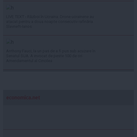
LIVE TEXT - Război în Ucraina: Drone ucrainene au
atacat pentru a doua noapte consecutiv rafinăria
Slavneft-Ianos
Anthony Fauci, la un pas de a fi pus sub acuzare în
Senatul SUA. A invocat de peste 100 de ori
Amendamentul al Cincilea
economica.net