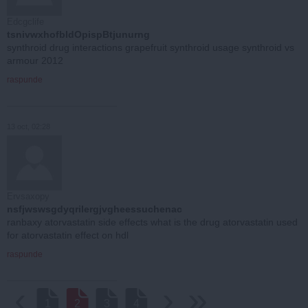
Edcgclife
tsnivwxhofbldOpispBtjunurng
synthroid drug interactions grapefruit synthroid usage synthroid vs
armour 2012
raspunde
13 oct, 02:28
Ervsaxopy
nsfjwswsgdyqrilergjvgheessuchenac
ranbaxy atorvastatin side effects what is the drug atorvastatin used
for atorvastatin effect on hdl
raspunde
‹
›
››
1
2
3
4