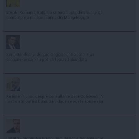
MApN: România, Bulgaria și Turcia extind misiunile de
combatere a minelor marine din Marea Neagră
Sorin Grindeanu, despre alegerile anticipate: E un
scenariu pe care nu pot să-l exclud niciodată
Kelemen Hunor, despre consultările de la Cotroceni: A
fost o atmosferă bună, zen, dacă se poate spune așa
Cătălin Predoiu: Ne preocupăm de achiziționarea unor