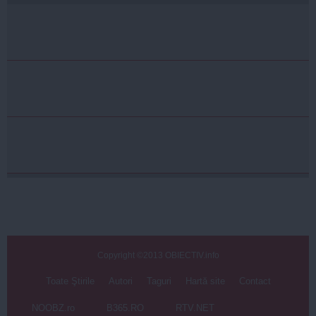
Copyright ©2013 OBIECTIV.info
Toate Ştirile
Autori
Taguri
Hartă site
Contact
NOOBZ.ro
B365.RO
RTV.NET