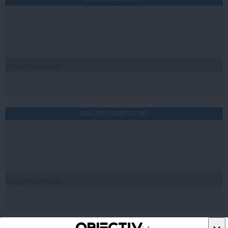
Citeşte mai departe
DAILYBUSINESS.RO
Citeşte mai departe
STIRIDESPORT.RO