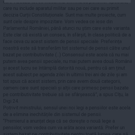
care vizează tot ce înseamnă eliminarea pensiilor speciale,
Auto
care nu include aparatul militar sau pe cei care au primit
Sport
decizia Curții Constituționale. Sunt mai multe proiecte, cum
sunt cele despre impozitare. Vom vedea ce iese din
Handbal
Parlamentul României, până atunci nu știm care este varianta.
Este clar că există un conses, în sfârșit, în clasa politică de a
Box
face ceva cu acest sistem de pensii speciale. Preferința
Baschet
noastră este să transferăm tot sistemul de pensii către unul
Tenis
bazat pe contributivitate (...) Consensul este acela că nu mai
putem avea pensii speciale, nu mai putem avea două Românii
Alte sporturi
și acest lucru se întâmplă datorită nouă, pentru că am ținut
Life
acest subiect pe agenda zilei în ultimii trei ani de zile și am
tot spus că acest sistem, prin care avem două categorii,
Funny
oameni care sunt speciali și alții care primesc pensii bazate
Travel
pe contributivitate trebuie să se sfârșească”, a spus Cîțu, la
Digi 24.
Stil de viata
Potrivit ministrului, sensul unei noi legi a pensiilor este acela
de a elimina inechitățile din sistemul de pensii.
“Premierul a anunțat deja că se dorește o nouă lege a
pensiilor, vom vedea cum va arăta acea variantă. Prefer un
sistem bazat pe contributivitate pentru toată lumea, care să