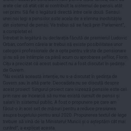
arate clar că atât cât ai contribuit la sistemul de pensii, atât
vei primi. Să fie o legătură directă între cele două. Sensul
unei noi legi a pensiilor este acela de a elimina inechitățile
din sistemul de pensii. Va trebui să se facă prin Parlament”,
a completat el.
Întrebat în legătură cu declarația făcută de premierul Ludovic
Orban, conform căreia ar trebui să existe posibilitatea unor
categorii profesionale de a opta pentru vârsta de pensionare
și nu să se întâmple ca până acum cu aprobarea șefilor, Florin
Cîțu a precizat că acest subiect nu a fost discutat în ședința
de Guvern.
“Nu există această intenție, nu s-a discutat în ședința de
Guvern sau în altă parte. Deocadata nu se discută despre
acest proiect. Singurul proiect care vizează pensiile este cel
prin care se încearcă să nu mai există cumult de pensii și
salarii în sistemul public. A fost o propunere pe care am
făcut-o în acel set de măsuri pentru a reduce presiunea
asupra bugetului pentru anul 2020. Propunerea textul de lege
trebuie să vină de la Ministerul Muncii și o așteptăm cât mai
curând”, a explicat acesta.