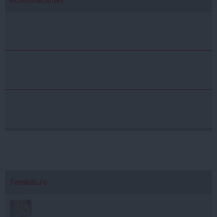
economica.net
feminis.ro