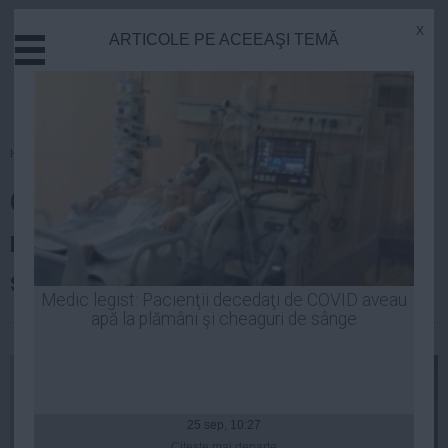
x
ARTICOLE PE ACEEAŞI TEMĂ
Actual
Economie
Justitie
Externe
Homepage
»
Actual
Educatie
Cîțu: ”Consensul este acela că
Sanatate
Stiinta
nu mai putem avea pensii
Tehnologie
speciale!”
Cultura
Medic legist: Pacienţii decedaţi de COVID aveau
apă la plămâni şi cheaguri de sânge
Mediu
| 10 dec, 22:55
Life
Politica
Guvern
25 sep, 10:27
Citeşte mai departe