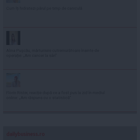
Cum îți hidratezi părul pe timp de caniculă
Alina Pușcău, mărturisire cutremurătoare înainte de
operație: „Am cancer la sân”
Florin Ristei, reacție după ce a fost pus la zid în mediul
online: „Am răspuns cu o statistică”
dailybusiness.ro