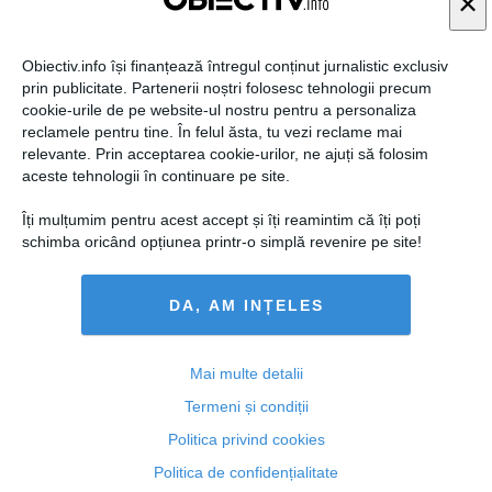
×
Obiectiv.info își finanțează întregul conținut jurnalistic exclusiv
prin publicitate. Partenerii noștri folosesc tehnologii precum
cookie-urile de pe website-ul nostru pentru a personaliza
reclamele pentru tine. În felul ăsta, tu vezi reclame mai
Citeşte mai departe
relevante. Prin acceptarea cookie-urilor, ne ajuți să folosim
aceste tehnologii în continuare pe site.
Îți mulțumim pentru acest accept și îți reamintim că îți poți
ROMANIATV.NET
schimba oricând opțiunea printr-o simplă revenire pe site!
DA, AM INȚELES
Citeşte mai departe
Mai multe detalii
Termeni și condiții
Politica privind cookies
FEMINIS.RO
Politica de confidențialitate