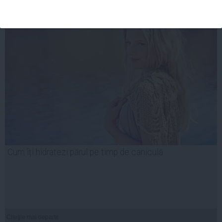
Cum îți hidratezi părul pe timp de caniculă
Citeşte mai departe