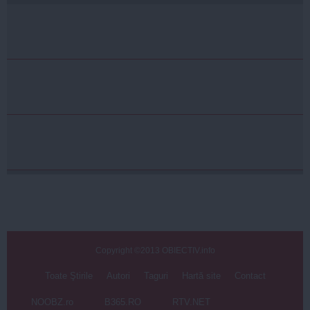
Copyright ©2013 OBIECTIV.info
Toate Ştirile
Autori
Taguri
Hartă site
Contact
NOOBZ.ro
B365.RO
RTV.NET