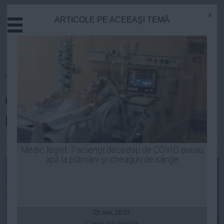
x
ARTICOLE PE ACEEAŞI TEMĂ
Actual
Economie
Justitie
Externe
Homepage
»
Actual
Educatie
Contractul colectiv de muncă la
Sanatate
Stiinta
ROMATSA a fost semnat
Tehnologie
Cultura
| 31 aug, 21:56
Medic legist: Pacienţii decedaţi de COVID aveau
apă la plămâni şi cheaguri de sânge
Mediu
Life
Politica
Guvern
25 sep, 10:27
Citeşte mai departe