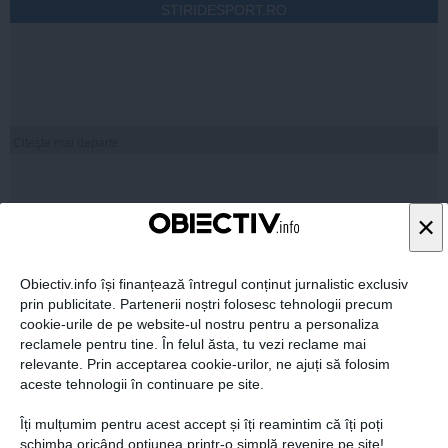
STIRIDESPORT.RO
Citeşte mai departe
ROMANIATV.NET
×
Obiectiv.info își finanțează întregul conținut jurnalistic exclusiv
prin publicitate. Partenerii noștri folosesc tehnologii precum
cookie-urile de pe website-ul nostru pentru a personaliza
reclamele pentru tine. În felul ăsta, tu vezi reclame mai
Citeşte mai departe
relevante. Prin acceptarea cookie-urilor, ne ajuți să folosim
aceste tehnologii în continuare pe site.
Îți mulțumim pentru acest accept și îți reamintim că îți poți
FEMINIS.RO
schimba oricând opțiunea printr-o simplă revenire pe site!