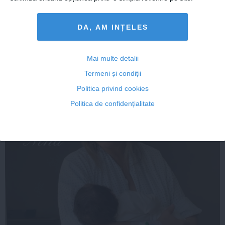
DA, AM INȚELES
Mai multe detalii
Termeni și condiții
Politica privind cookies
Politica de confidențialitate