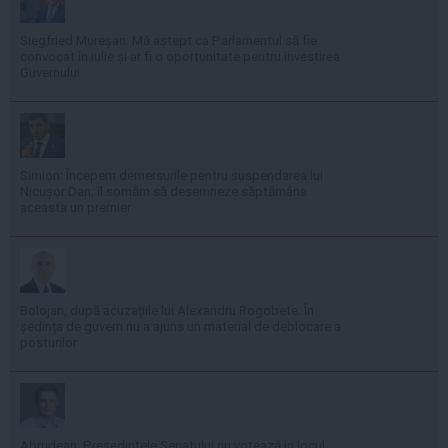
Siegfried Mureșan: Mă aștept ca Parlamentul să fie
convocat în iulie și ar fi o oportunitate pentru învestirea
Guvernului
Simion: Începem demersurile pentru suspendarea lui
Nicușor Dan; îl somăm să desemneze săptămâna
aceasta un premier
Bolojan, după acuzațiile lui Alexandru Rogobete: În
ședința de guvern nu a ajuns un material de deblocare a
posturilor
Abrudean: Președintele Senatului nu votează în locul