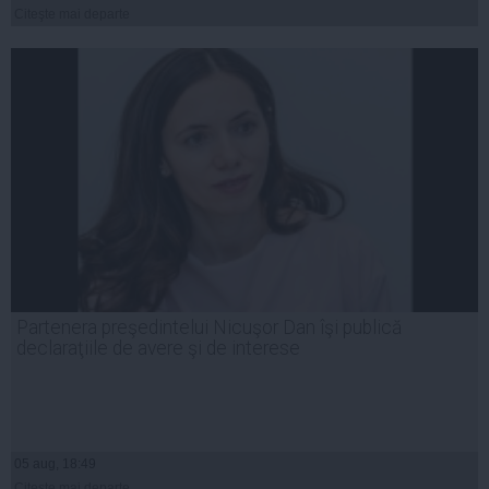
Citeşte mai departe
Partenera preşedintelui Nicuşor Dan îşi publică
declaraţiile de avere şi de interese
05 aug, 18:49
Citeşte mai departe