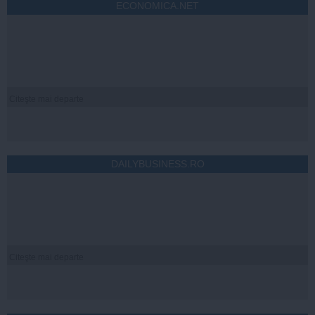
ECONOMICA.NET
Citeşte mai departe
DAILYBUSINESS.RO
Citeşte mai departe