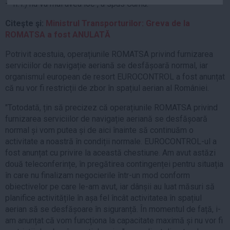
— n. r.) nu va mai avea loc", a spus Cârnu.
Auto
Citeşte şi:
Ministrul Transporturilor: Greva de la
Sport
ROMATSA a fost ANULATĂ
Handbal
Potrivit acestuia, operațiunile ROMATSA privind furnizarea
Box
serviciilor de navigație aeriană se desfășoară normal, iar
Baschet
organismul european de resort EUROCONTROL a fost anunțat
că nu vor fi restricții de zbor în spațiul aerian al României.
Tenis
Alte sporturi
"Totodată, țin să precizez că operațiunile ROMATSA privind
furnizarea serviciilor de navigație aeriană se desfășoară
Life
normal și vom putea și de aici înainte să continuăm o
activitate a noastră în condiții normale. EUROCONTROL-ul a
Funny
fost anunțat cu privire la această chestiune. Am avut astăzi
Travel
două teleconferințe, în pregătirea contingenței pentru situația
Stil de viata
în care nu finalizam negocierile într-un mod conform
obiectivelor pe care le-am avut, iar dânșii au luat măsuri să
planifice activitățile în așa fel încât activitatea în spațiul
aerian să se desfășoare în siguranță. În momentul de față, i-
am anunțat că vom funcționa la capacitate maximă și nu vor fi