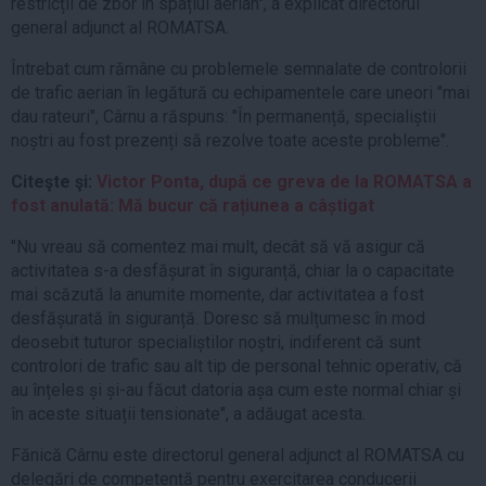
restricții de zbor în spațiul aerian", a explicat directorul
general adjunct al ROMATSA.
Întrebat cum rămâne cu problemele semnalate de controlorii
de trafic aerian în legătură cu echipamentele care uneori "mai
dau rateuri", Cârnu a răspuns: "În permanență, specialiștii
noștri au fost prezenți să rezolve toate aceste probleme".
Citeşte şi:
Victor Ponta, după ce greva de la ROMATSA a
fost anulată: Mă bucur că rațiunea a câștigat
"Nu vreau să comentez mai mult, decât să vă asigur că
activitatea s-a desfășurat în siguranță, chiar la o capacitate
mai scăzută la anumite momente, dar activitatea a fost
desfășurată în siguranță. Doresc să mulțumesc în mod
deosebit tuturor specialiștilor noștri, indiferent că sunt
controlori de trafic sau alt tip de personal tehnic operativ, că
au înțeles și și-au făcut datoria așa cum este normal chiar și
în aceste situații tensionate", a adăugat acesta.
Fănică Cârnu este directorul general adjunct al ROMATSA cu
delegări de competență pentru exercitarea conducerii