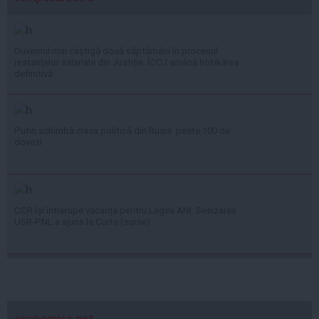
Guvernul mai câștigă două săptămâni în procesul
restanțelor salariale din Justiție. ÎCCJ amână hotărârea
definitivă
Putin schimbă clasa politică din Rusia: peste 100 de
dovezi
CCR își întrerupe vacanța pentru Legea ANI: Sesizarea
USR-PNL a ajuns la Curte (surse)
economica.net