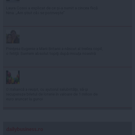
Laura Cosoi a explicat de ce și-a numit a cincea fiică
Nina. „Am știut că i se potrivește”
Prinţesa Eugenie a Marii Britanii a născut al treilea copil,
o fetiţă: Suntem absolut topiţi după micuţa noastră
O italiancă a reuşit, cu ajutorul salubrităţii, să-şi
recupereze biletul de loterie în valoare de 1 milion de
euro aruncat la gunoi
dailybusiness.ro