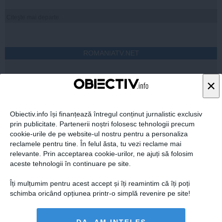
Citeşte mai departe
ROMANIATV.NET
×
Obiectiv.info își finanțează întregul conținut jurnalistic exclusiv
Citeşte mai departe
prin publicitate. Partenerii noștri folosesc tehnologii precum
cookie-urile de pe website-ul nostru pentru a personaliza
reclamele pentru tine. În felul ăsta, tu vezi reclame mai
relevante. Prin acceptarea cookie-urilor, ne ajuți să folosim
aceste tehnologii în continuare pe site.
FEMINIS.RO
Îți mulțumim pentru acest accept și îți reamintim că îți poți
schimba oricând opțiunea printr-o simplă revenire pe site!
DA, AM INȚELES