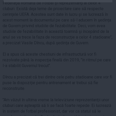
Federaţia Română de Fotbal şi reprezentanţi ai celor 4
Auto
cluburi. Există deja teme de proiectare care să respecte
Sport
cerinţele UEFA. Acestea sunt date în lucru şi se lucrează în
acest moment la documentul pe care să-l aducem în şedinţa
Handbal
de Guvern privind studiile de fezabilitate. Deci, vom avea
Box
studiile de fezabilitate în această toamnă şi începând de la
anul se va trece la faza de reconstrucţie a celor 4 stadioane",
Baschet
a precizat Vasile Dîncu, după şedinţa de Guvern.
Tenis
Alte sporturi
El a spus că aceste chestiuni de infrastructură vor fi
rezolvate până la inspecţia finală din 2019, "în ritmul pe care
Life
l-a stabilit Guvernul trecut".
Funny
Dîncu a precizat că trei dintre cele patru stadioane care vor fi
Travel
puse la dispoziţie pentru antrenament ar trebui să fie
Stil de viata
reconstruite.
"Am văzut în ultima vreme la televiziune reprezentanţii unor
cluburi care aşteaptă să li se facă foarte repede. Ei lucrează
în sistem de fotbal profesionist, dar vor ca statul să le