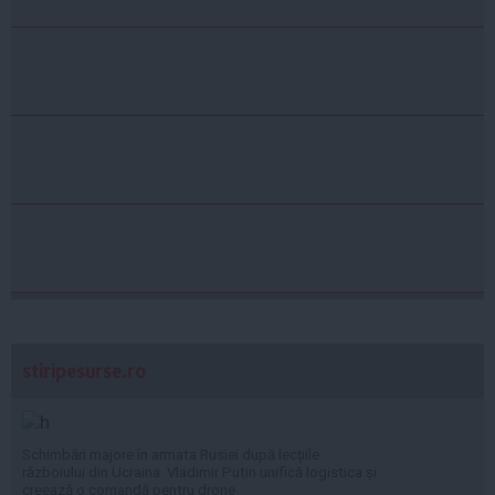
stiripesurse.ro
Schimbări majore în armata Rusiei după lecțiile
războiului din Ucraina. Vladimir Putin unifică logistica și
creează o comandă pentru drone