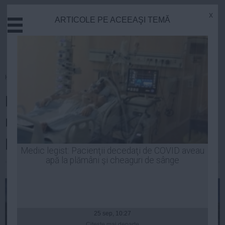
x
ARTICOLE PE ACEEAŞI TEMĂ
Actual
Economie
Justitie
Externe
Homepage
»
Actual
Educatie
Dîncu: Din 2017 se va trece la
Sanatate
Stiinta
renovarea a patru stadioane
Tehnologie
pentru EURO 2020
Cultura
Medic legist: Pacienţii decedaţi de COVID aveau
apă la plămâni şi cheaguri de sânge
Mediu
| 27 iul, 18:16
Life
Politica
Guvern
25 sep, 10:27
Citeşte mai departe