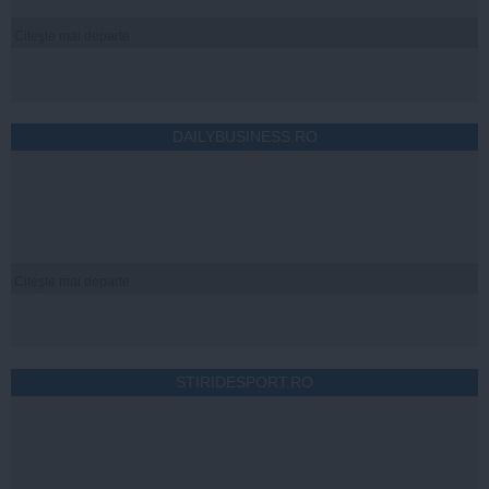
Citeşte mai departe
DAILYBUSINESS.RO
Citeşte mai departe
STIRIDESPORT.RO