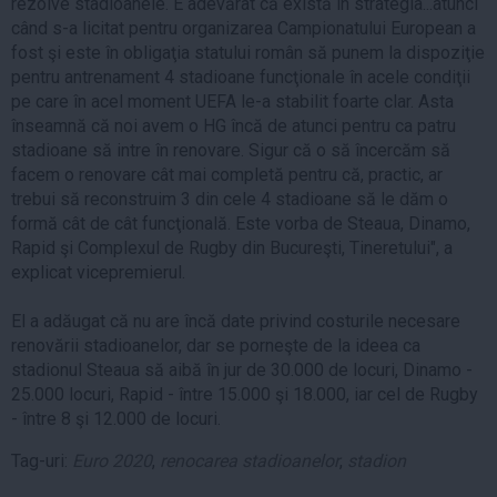
rezolve stadioanele. E adevărat că există în strategia...atunci
când s-a licitat pentru organizarea Campionatului European a
fost şi este în obligaţia statului român să punem la dispoziţie
pentru antrenament 4 stadioane funcţionale în acele condiţii
pe care în acel moment UEFA le-a stabilit foarte clar. Asta
înseamnă că noi avem o HG încă de atunci pentru ca patru
stadioane să intre în renovare. Sigur că o să încercăm să
facem o renovare cât mai completă pentru că, practic, ar
trebui să reconstruim 3 din cele 4 stadioane să le dăm o
formă cât de cât funcţională. Este vorba de Steaua, Dinamo,
Rapid şi Complexul de Rugby din Bucureşti, Tineretului", a
explicat vicepremierul.
El a adăugat că nu are încă date privind costurile necesare
renovării stadioanelor, dar se porneşte de la ideea ca
stadionul Steaua să aibă în jur de 30.000 de locuri, Dinamo -
25.000 locuri, Rapid - între 15.000 şi 18.000, iar cel de Rugby
- între 8 şi 12.000 de locuri.
Tag-uri:
Euro 2020
,
renocarea stadioanelor
,
stadion