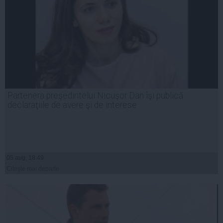
Partenera preşedintelui Nicuşor Dan îşi publică
declaraţiile de avere şi de interese
05 aug, 18:49
Citeşte mai departe