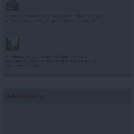
Prinţesa Eugenie a Marii Britanii a născut al treilea copil,
o fetiţă: Suntem absolut topiţi după micuţa noastră
O italiancă a reuşit, cu ajutorul salubrităţii, să-şi
recupereze biletul de loterie în valoare de 1 milion de
euro aruncat la gunoi
dailybusiness.ro