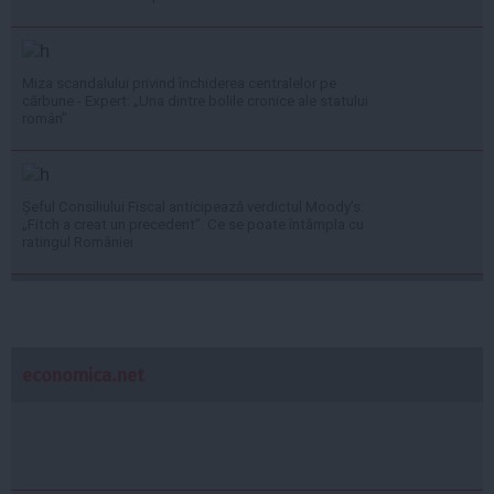
Miza scandalului privind închiderea centralelor pe
cărbune - Expert: „Una dintre bolile cronice ale statului
român”
Șeful Consiliului Fiscal anticipează verdictul Moody’s:
„Fitch a creat un precedent”. Ce se poate întâmpla cu
ratingul României
economica.net