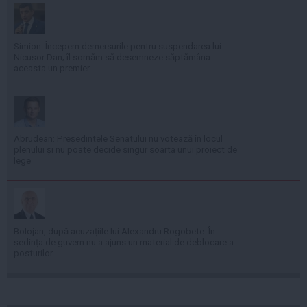
Simion: Începem demersurile pentru suspendarea lui
Nicușor Dan; îl somăm să desemneze săptămâna
aceasta un premier
Abrudean: Președintele Senatului nu votează în locul
plenului și nu poate decide singur soarta unui proiect de
lege
Bolojan, după acuzațiile lui Alexandru Rogobete: În
ședința de guvern nu a ajuns un material de deblocare a
posturilor