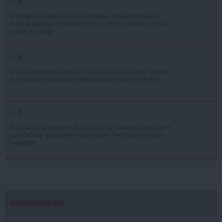
Zelenski se prăbușește în Ucraina: președintele e pe
locul al şaselea între liderii ţării în ultimul sondaj / Cine îi
„suflă în ceafă”
VIDEO Ilie Bolojan acuză PSD și AUR că au făcut alianță
în Parlament ca să lase România fără bani din PNRR
În plină criză energetică, polițiștii au descins la gruparea
care "ataca" parcurile fotovoltaice. Percheziții în patru
localități
economica.net