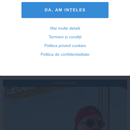
DA, AM INȚELES
ROMANIATV.NET
Mai multe detalii
Termeni și condiții
Politica privind cookies
Politica de confidențialitate
Citeşte mai departe
FEMINIS.RO