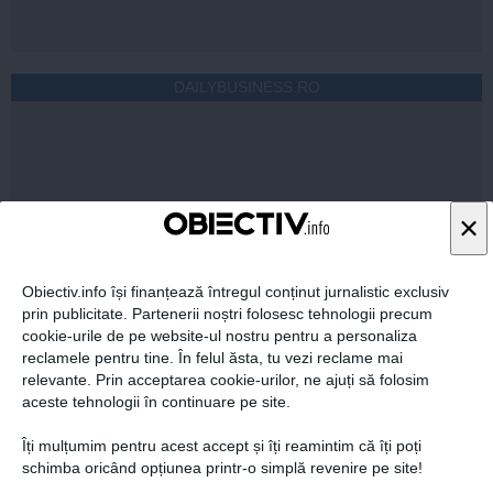
DAILYBUSINESS.RO
×
Citeşte mai departe
Obiectiv.info își finanțează întregul conținut jurnalistic exclusiv
prin publicitate. Partenerii noștri folosesc tehnologii precum
STIRIDESPORT.RO
cookie-urile de pe website-ul nostru pentru a personaliza
reclamele pentru tine. În felul ăsta, tu vezi reclame mai
relevante. Prin acceptarea cookie-urilor, ne ajuți să folosim
aceste tehnologii în continuare pe site.
Îți mulțumim pentru acest accept și îți reamintim că îți poți
schimba oricând opțiunea printr-o simplă revenire pe site!
Citeşte mai departe