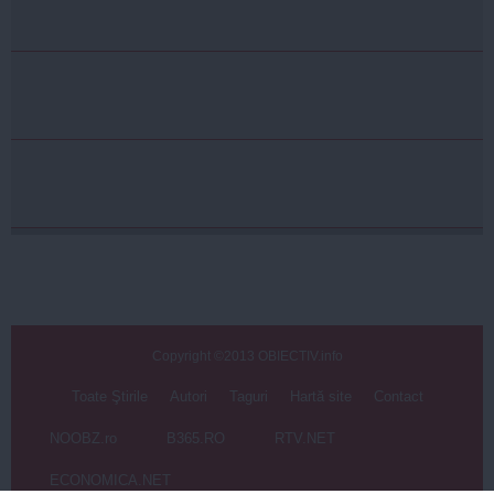
Copyright ©2013 OBIECTIV.info
Toate Ştirile
Autori
Taguri
Hartă site
Contact
NOOBZ.ro
B365.RO
RTV.NET
ECONOMICA.NET