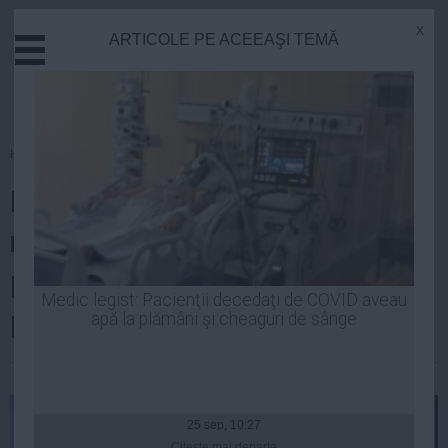
x
ARTICOLE PE ACEEAŞI TEMĂ
Actual
Economie
Justitie
Externe
Homepage
»
Actual
Educatie
Dragoş Pîslaru: Pentru acest an,
Sanatate
Stiinta
nu există niciun fel de risc să
Tehnologie
pierdem banii europeni din
Cultura
Medic legist: Pacienţii decedaţi de COVID aveau
politica de coeziune
apă la plămâni şi cheaguri de sânge
Mediu
Life
| 30 iul, 18:35
Politica
Guvern
25 sep, 10:27
Citeşte mai departe