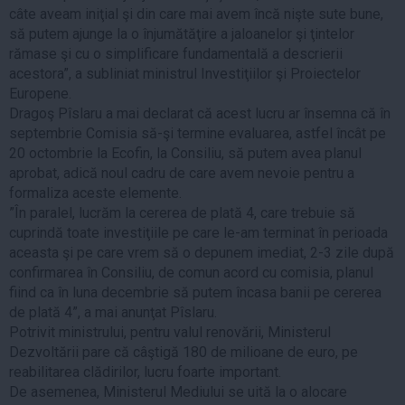
câte aveam iniţial şi din care mai avem încă nişte sute bune,
să putem ajunge la o înjumătăţire a jaloanelor şi ţintelor
rămase şi cu o simplificare fundamentală a descrierii
acestora”, a subliniat ministrul Investiţiilor şi Proiectelor
Europene.
Dragoş Pîslaru a mai declarat că acest lucru ar însemna că în
septembrie Comisia să-şi termine evaluarea, astfel încât pe
20 octombrie la Ecofin, la Consiliu, să putem avea planul
aprobat, adică noul cadru de care avem nevoie pentru a
formaliza aceste elemente.
”În paralel, lucrăm la cererea de plată 4, care trebuie să
cuprindă toate investiţiile pe care le-am terminat în perioada
aceasta şi pe care vrem să o depunem imediat, 2-3 zile după
confirmarea în Consiliu, de comun acord cu comisia, planul
fiind ca în luna decembrie să putem încasa banii pe cererea
de plată 4”, a mai anunţat Pîslaru.
Potrivit ministrului, pentru valul renovării, Ministerul
Dezvoltării pare că câştigă 180 de milioane de euro, pe
reabilitarea clădirilor, lucru foarte important.
De asemenea, Ministerul Mediului se uită la o alocare