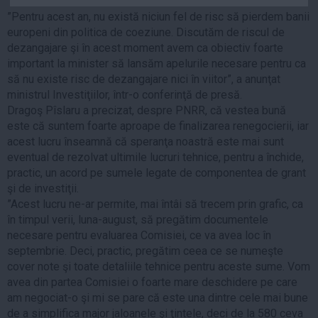
Auto
”Pentru acest an, nu există niciun fel de risc să pierdem banii
europeni din politica de coeziune. Discutăm de riscul de
Sport
dezangajare şi în acest moment avem ca obiectiv foarte
Handbal
important la minister să lansăm apelurile necesare pentru ca
să nu existe risc de dezangajare nici în viitor”, a anunţat
Box
ministrul Investiţiilor, într-o conferinţă de presă.
Baschet
Dragoş Pîslaru a precizat, despre PNRR, că vestea bună
este că suntem foarte aproape de finalizarea renegocierii, iar
Tenis
acest lucru înseamnă că speranţa noastră este mai sunt
Alte sporturi
eventual de rezolvat ultimile lucruri tehnice, pentru a închide,
Life
practic, un acord pe sumele legate de componentea de grant
şi de investiţii.
Funny
”Acest lucru ne-ar permite, mai întâi să trecem prin grafic, ca
Travel
în timpul verii, luna-august, să pregătim documentele
necesare pentru evaluarea Comisiei, ce va avea loc în
Stil de viata
septembrie. Deci, practic, pregătim ceea ce se numeşte
cover note şi toate detaliile tehnice pentru aceste sume. Vom
avea din partea Comisiei o foarte mare deschidere pe care
am negociat-o şi mi se pare că este una dintre cele mai bune
de a simplifica major jaloanele şi ţintele, deci de la 580 ceva