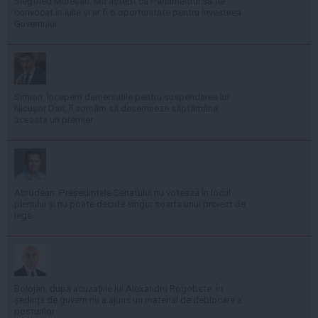
Siegfried Mureșan: Mă aștept ca Parlamentul să fie
convocat în iulie și ar fi o oportunitate pentru învestirea
Guvernului
Simion: Începem demersurile pentru suspendarea lui
Nicușor Dan; îl somăm să desemneze săptămâna
aceasta un premier
Abrudean: Președintele Senatului nu votează în locul
plenului și nu poate decide singur soarta unui proiect de
lege
Bolojan, după acuzațiile lui Alexandru Rogobete: În
ședința de guvern nu a ajuns un material de deblocare a
posturilor