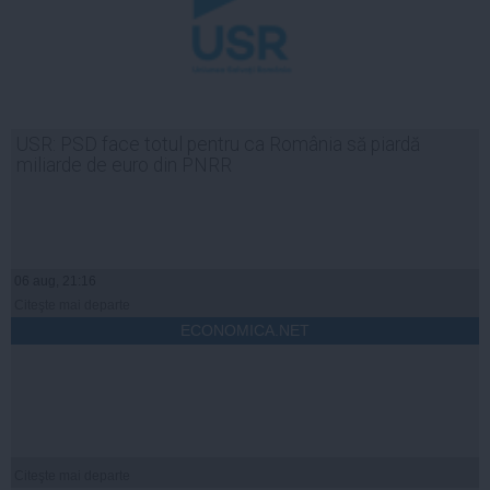
USR: PSD face totul pentru ca România să piardă
miliarde de euro din PNRR
06 aug, 21:16
Citeşte mai departe
ECONOMICA.NET
Citeşte mai departe