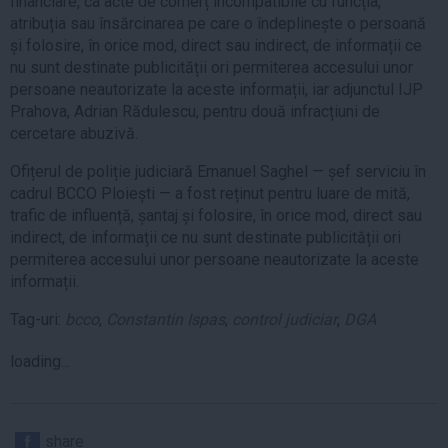
financiare, ca acte de comerț incompatibile cu funcția,
atribuția sau însărcinarea pe care o îndeplinește o persoană
și folosire, în orice mod, direct sau indirect, de informații ce
nu sunt destinate publicității ori permiterea accesului unor
persoane neautorizate la aceste informații, iar adjunctul IJP
Prahova, Adrian Rădulescu, pentru două infracțiuni de
cercetare abuzivă.
Ofițerul de poliție judiciară Emanuel Saghel — șef serviciu în
cadrul BCCO Ploiești — a fost reținut pentru luare de mită,
trafic de influență, șantaj și folosire, în orice mod, direct sau
indirect, de informații ce nu sunt destinate publicității ori
permiterea accesului unor persoane neautorizate la aceste
informații.
Tag-uri:
bcco
,
Constantin Ispas
,
control judiciar
,
DGA
loading...
share