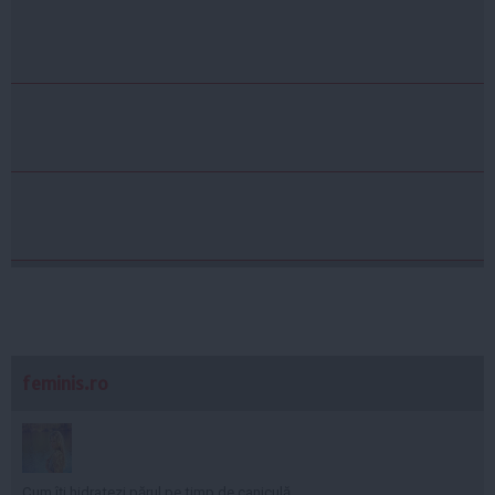
feminis.ro
Cum îți hidratezi părul pe timp de caniculă