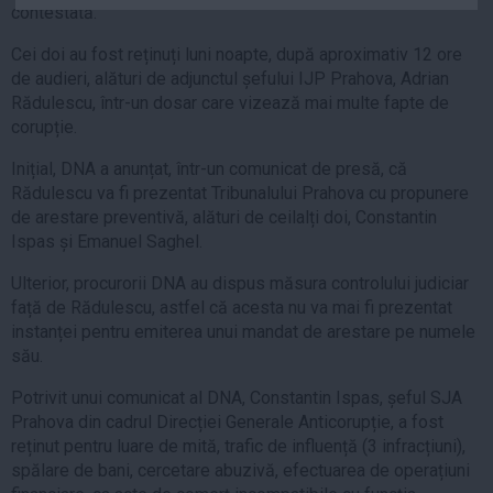
contestată.
Auto
Sport
Cei doi au fost reținuți luni noapte, după aproximativ 12 ore
de audieri, alături de adjunctul șefului IJP Prahova, Adrian
Handbal
Rădulescu, într-un dosar care vizează mai multe fapte de
corupție.
Box
Baschet
Inițial, DNA a anunțat, într-un comunicat de presă, că
Rădulescu va fi prezentat Tribunalului Prahova cu propunere
Tenis
de arestare preventivă, alături de ceilalți doi, Constantin
Alte sporturi
Ispas și Emanuel Saghel.
Life
Ulterior, procurorii DNA au dispus măsura controlului judiciar
Funny
față de Rădulescu, astfel că acesta nu va mai fi prezentat
instanței pentru emiterea unui mandat de arestare pe numele
Travel
său.
Stil de viata
Potrivit unui comunicat al DNA, Constantin Ispas, șeful SJA
Prahova din cadrul Direcției Generale Anticorupție, a fost
reținut pentru luare de mită, trafic de influență (3 infracțiuni),
spălare de bani, cercetare abuzivă, efectuarea de operațiuni