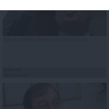
Dumitru Dragomir rămâne sub control judiciar
05 aug, 14:43
Citeşte mai departe