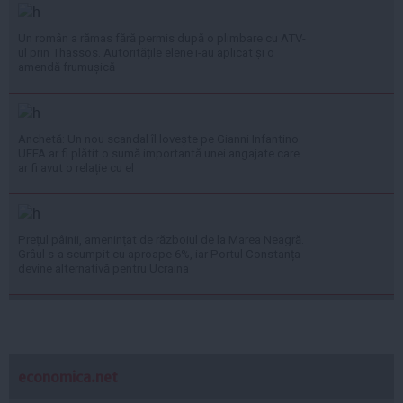
Un român a rămas fără permis după o plimbare cu ATV-
ul prin Thassos. Autoritățile elene i-au aplicat și o
amendă frumușică
Anchetă: Un nou scandal îl lovește pe Gianni Infantino.
UEFA ar fi plătit o sumă importantă unei angajate care
ar fi avut o relație cu el
Prețul pâinii, amenințat de războiul de la Marea Neagră.
Grâul s-a scumpit cu aproape 6%, iar Portul Constanța
devine alternativă pentru Ucraina
economica.net