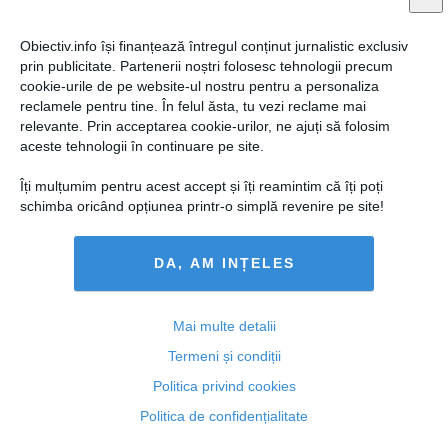
Obiectiv.info își finanțează întregul conținut jurnalistic exclusiv
prin publicitate. Partenerii noștri folosesc tehnologii precum
cookie-urile de pe website-ul nostru pentru a personaliza
reclamele pentru tine. În felul ăsta, tu vezi reclame mai
relevante. Prin acceptarea cookie-urilor, ne ajuți să folosim
aceste tehnologii în continuare pe site.
ÎCCJ a respins cererea lui Sebastian Ghiță de
Îți mulțumim pentru acest accept și îți reamintim că îți poți
modificare a condițiilor controlului judiciar
schimba oricând opțiunea printr-o simplă revenire pe site!
DA, AM INȚELES
04 aug, 22:28
Citeşte mai departe
Mai multe detalii
Termeni și condiții
Politica privind cookies
Politica de confidențialitate