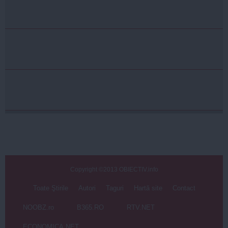
Copyright ©2013 OBIECTIV.info
Toate Ştirile
Autori
Taguri
Hartă site
Contact
NOOBZ.ro
B365.RO
RTV.NET
ECONOMICA.NET