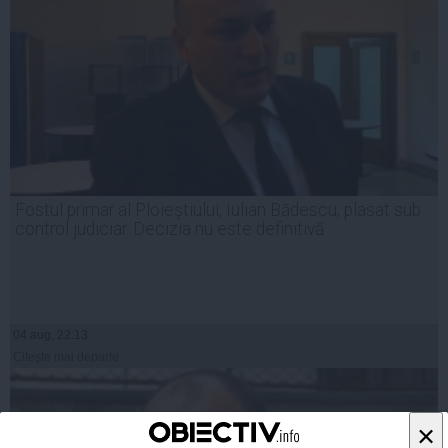
Fostul primar al Ploieștiului, Iulian Bădescu, plasat sub
control judiciar. Decizia nu este definitivă
04 aug, 22:13
Citeşte mai departe
×