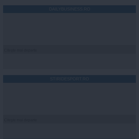
DAILYBUSINESS.RO
Citeşte mai departe
STIRIDESPORT.RO
Citeşte mai departe