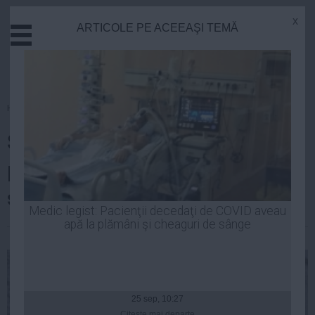
x
ARTICOLE PE ACEEAŞI TEMĂ
Actual
Economie
Justitie
Externe
Homepage
»
Justitie
Educatie
Șeful DGA Prahova, arestat
Sanatate
Stiinta
preventiv. Ofițerul BCCO, pus
Tehnologie
sub control judiciar
Cultura
Medic legist: Pacienţii decedaţi de COVID aveau
apă la plămâni şi cheaguri de sânge
Mediu
| 19 aug, 08:11
Life
Politica
Guvern
25 sep, 10:27
Citeşte mai departe