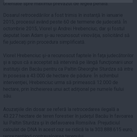
orientate spre maximul prevăzut de legea penală.
Auto
Sport
Dosarul retrocedărilor a fost trimis în instanţă în ianuarie
2015, procesul având peste 60 de termene de judecată. În
Handbal
octombrie 2015, Viorel şi Andrei Hrebenciuc, dar şi fostul
deputat Ioan Adam şi-au recunoscut vinovăţia, solicitând să
Box
fie judecaţi prin procedura simplificată.
Baschet
Tenis
Viorel Hrebenciuc şi-a recunoscut faptele în faţa judecătorilor
şi a spus că a acceptat să intervină pe lângă funcţionarii unor
Alte sporturi
instituţii din Bacău pentru ca Paltin Gheorghe Sturdza să intre
Life
în posesia a 43.000 de hectare de pădure. În schimbul
intervenţiei, Hrebenciuc urma să primească 12.000 de
Funny
hectare, prin încheierea unui act adiţional pe numele fiului
Travel
său.
Stil de viata
Acuzaţiile din dosar se referă la retrocedarea ilegală a
43.227 hectare de teren forestier în judeţul Bacău în favoarea
lui Paltin Sturdza şi în defavoarea Romsilva. Prejudiciul
calculat de DNA în acest caz se ridică la la 303.888.615 euro,
reprezentând contravaloarea terenului.