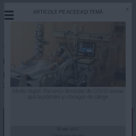
x
ARTICOLE PE ACEEAŞI TEMĂ
Actual
Economie
Justitie
Externe
Homepage
»
Actual
Educatie
Eminența cenușie a PSD ar
Sanatate
Stiinta
putea ajunge după gratii.
Tehnologie
Sentința astăzi
Cultura
Medic legist: Pacienţii decedaţi de COVID aveau
apă la plămâni şi cheaguri de sânge
Mediu
| 20 mar, 11:20
Life
Politica
Guvern
25 sep, 10:27
Citeşte mai departe