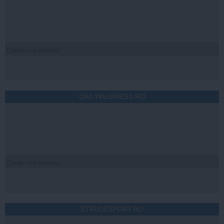
Citeşte mai departe
DAILYBUSINESS.RO
Citeşte mai departe
STIRIDESPORT.RO