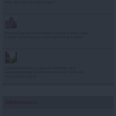
Nina. „Am știut că i se potrivește”
Prinţesa Eugenie a Marii Britanii a născut al treilea copil,
o fetiţă: Suntem absolut topiţi după micuţa noastră
O italiancă a reuşit, cu ajutorul salubrităţii, să-şi
recupereze biletul de loterie în valoare de 1 milion de
euro aruncat la gunoi
dailybusiness.ro