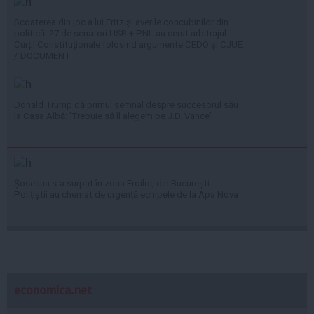
Scoaterea din joc a lui Fritz și averile concubinilor din
politică: 27 de senatori USR + PNL au cerut arbitrajul
Curții Constituționale folosind argumente CEDO și CJUE
/ DOCUMENT
Donald Trump dă primul semnal despre succesorul său
la Casa Albă: 'Trebuie să îl alegem pe J.D. Vance'
Șoseaua s-a surpat în zona Eroilor, din București:
Polițiștii au chemat de urgență echipele de la Apa Nova
economica.net