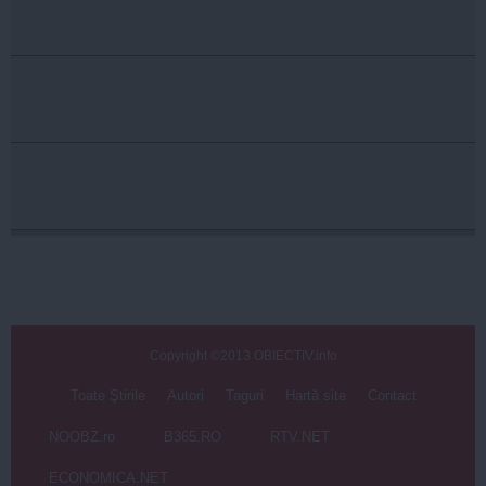
Copyright ©2013 OBIECTIV.info
Toate Ştirile
Autori
Taguri
Hartă site
Contact
NOOBZ.ro
B365.RO
RTV.NET
ECONOMICA.NET