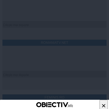
Citeşte mai departe
ROMANIATV.NET
Citeşte mai departe
FEMINIS.RO
×