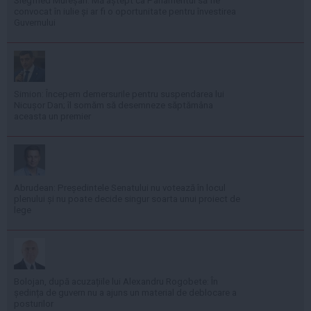
Siegfried Mureșan: Mă aștept ca Parlamentul să fie
convocat în iulie și ar fi o oportunitate pentru învestirea
Guvernului
Simion: Începem demersurile pentru suspendarea lui
Nicușor Dan; îl somăm să desemneze săptămâna
aceasta un premier
Abrudean: Președintele Senatului nu votează în locul
plenului și nu poate decide singur soarta unui proiect de
lege
Bolojan, după acuzațiile lui Alexandru Rogobete: În
ședința de guvern nu a ajuns un material de deblocare a
posturilor