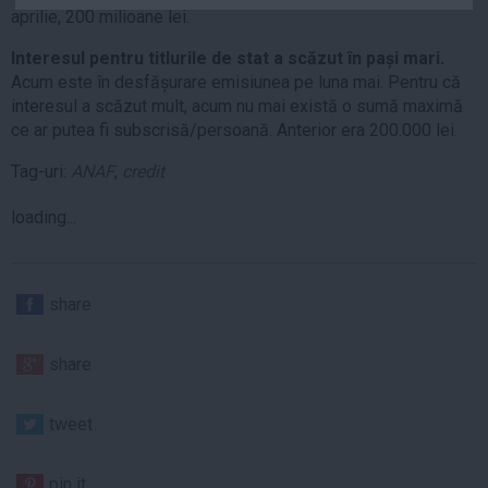
aprilie, 200 milioane lei.
Auto
Sport
Interesul pentru titlurile de stat a scăzut în pași mari.
Acum este în desfășurare emisiunea pe luna mai. Pentru că
Handbal
interesul a scăzut mult, acum nu mai există o sumă maximă
Box
ce ar putea fi subscrisă/persoană. Anterior era 200.000 lei.
Baschet
Tag-uri:
ANAF
,
credit
Tenis
loading...
Alte sporturi
Life
Funny
share
Travel
share
Stil de viata
tweet
pin it