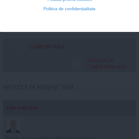
Politica de confidențialitate
Citeşte mai departe
COMENTARII
ADAUGA UN
COMENTARIU NOU
ARTICOLE PE ACEEAŞI TEMĂ
Cele mai citite
Bolojan, după acuzațiile lui Alexandru Rogobete: În