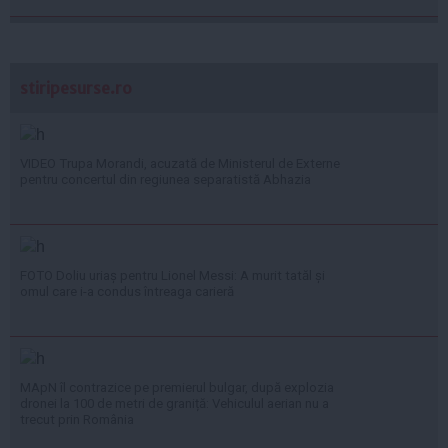
stiripesurse.ro
VIDEO Trupa Morandi, acuzată de Ministerul de Externe
pentru concertul din regiunea separatistă Abhazia
FOTO Doliu uriaș pentru Lionel Messi: A murit tatăl și
omul care i-a condus întreaga carieră
MApN îl contrazice pe premierul bulgar, după explozia
dronei la 100 de metri de graniță: Vehiculul aerian nu a
trecut prin România