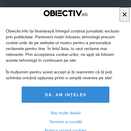
×
FEMINIS.RO
Obiectiv.info își finanțează întregul conținut jurnalistic exclusiv
prin publicitate. Partenerii noștri folosesc tehnologii precum
cookie-urile de pe website-ul nostru pentru a personaliza
reclamele pentru tine. În felul ăsta, tu vezi reclame mai
relevante. Prin acceptarea cookie-urilor, ne ajuți să folosim
aceste tehnologii în continuare pe site.
Îți mulțumim pentru acest accept și îți reamintim că îți poți
schimba oricând opțiunea printr-o simplă revenire pe site!
DA, AM INȚELES
Mai multe detalii
Cum îți hidratezi părul pe timp de caniculă
Termeni și condiții
Politica privind cookies