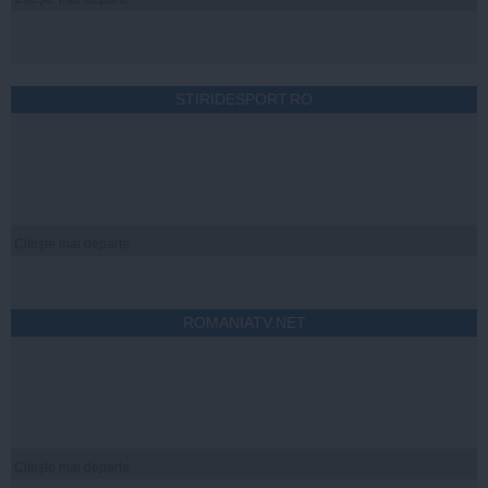
STIRIDESPORT.RO
Citeşte mai departe
ROMANIATV.NET
Citeşte mai departe