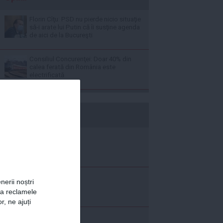
Florin Cîţu: PSD nu pierde nicio situaţie
să-i arate lui Putin că îi susţine agenda
de aici de la Bucureşti
Consiliul Concurenţei: Doar 40% din
calea ferată din România este
electrificată
b365.ro
nerii noștri
za reclamele
r, ne ajuți