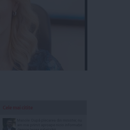
Cele mai citite
Manole: După plecarea din minister, nu
am mai primit aproape nicio informație
despre legea salarizării