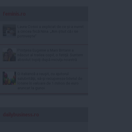
feminis.ro
Laura Cosoi a explicat de ce și-a numit
a cincea fiică Nina. „Am știut că i se
potrivește”
Prinţesa Eugenie a Marii Britanii a
născut al treilea copil, o fetiţă: Suntem
absolut topiţi după micuţa noastră
O italiancă a reuşit, cu ajutorul
salubrităţii, să-şi recupereze biletul de
loterie în valoare de 1 milion de euro
aruncat la gunoi
dailybusiness.ro