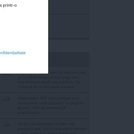
a printr-o
nfidențialitate
stiripesurse.ro
Sistemul energetic intră în cea mai grea
zi. Dunărea atinge un nou prag critic
mai devreme decât era anticipat. Se
încearcă iar scufundarea barjelor
Avertisment ASF după apariţia unor
documente false intitulate "Licenţă de
Broker". Ce li se recomandă
investitorilor
VIDEO Cea mai mare rafinărie din
centrul Rusiei, lovită de drone ucrainene
pentru a doua noapte consecutiv