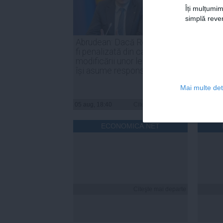
Îți mulțumim
simplă reven
Abrudean: Dacă România va
Parten
fi penalizată din cauza
Nicuşo
modificării unor legi, PSD să
declar
își asume responsabilitatea
inter
Mai multe deta
05 aug, 18:40
Citeşte mai departe
05 aug, 
ECONOMICA.NET
Citeşte mai departe