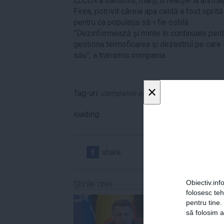
ELCEN a transmis, marţi, o reacţie la afirmaţi
Firea, potrivit căreia apa caldă a fost oprită
pentru ca populaţia să-i fie ostilă.
”Dezinformează şi minte în continuare pent
gestiona termoficarea şi dezastrul pe care l
său”, a transmis compania.
×
Tag-uri:
campanie electorală
,
candidati
,
EL
loading...
share
share
Obiectiv.info
Ştirile orei
folosesc te
pentru tine.
să folosim a