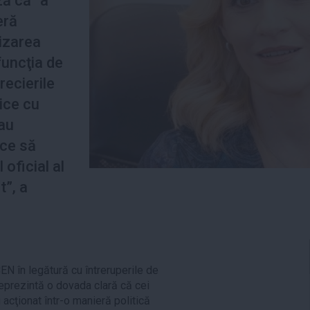
ă că ”a
eră
rizarea
funcţia de
recierile
tice cu
sau
ce să
oficial al
t”, a
EN în legătură cu întreruperile de
eprezintă o dovada clară că cei
acţionat într-o manieră politică