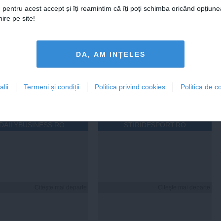
 pentru acest accept și îți reamintim că îți poți schimba oricând opțiune
ire pe site!
era preşedintelui
Tanczos Barna: Nu se poate
r Dan îşi publică
exclude nicio variantă în
DA, AM INȚELES
aţiile de avere şi de
formarea guvernului; probabil
ese
în două săptămâni o să avem
rezultate
lii
Termeni și condiții
Politica privind cookies
Politica de co
18:49
Citeşte mai departe
05 aug, 18:46
Citeşte mai departe
DAILYBUSINESS.RO
STIRIDESPORT.RO
Citeşte mai departe
Citeşte mai departe