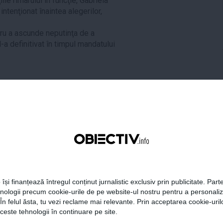
ile rimarului în funcţie, Gabriela
 intenţionat înaintea alegerilor,
ru a ascunde neputinţa de a
-a definitivat în timpul mandatului
CEN
,
Partizan
tweet
pin it
share
 își finanțează întregul conținut jurnalistic exclusiv prin publicitate. Parte
hnologii precum cookie-urile de pe website-ul nostru pentru a personali
 În felul ăsta, tu vezi reclame mai relevante. Prin acceptarea cookie-urilo
ceste tehnologii în continuare pe site.