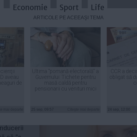
a
Economie
Sport
Life
ARTICOLE PE ACEEAŞI TEMĂ
EN a acţionat într-o manieră polit
cienţii
Ultima "pomană electorală" a
CCR a deci
ID aveau
Guvernului: Tichete pentru
obligat să d
heaguri de
masă caldă pentru
c
pensionarii cu venituri mici
uncţie,
te mai departe
25 sep, 09:57
Citeşte mai departe
24 sep, 12:00
mă că
onducerii