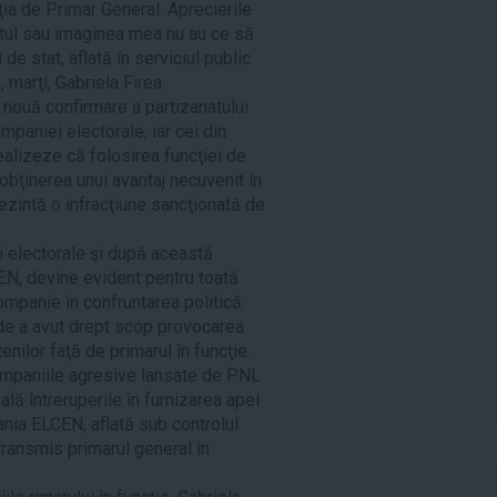
ţia de Primar General. Aprecierile
datul sau imaginea mea nu au ce să
de stat, aflată în serviciul public
, marţi, Gabriela Firea.
 nouă confirmare a partizanatului
mpaniei electorale, iar cei din
alizeze că folosirea funcţiei de
bţinerea unui avantaj necuvenit în
rezintă o infracţiune sancţionată de
i electorale şi după această
EN, devine evident pentru toată
mpanie în confruntarea politică.
alde a avut drept scop provocarea
nilor faţă de primarul în funcţie.
ampaniile agresive lansate de PNL
ală întreruperile în furnizarea apei
nia ELCEN, aflată sub controlul
 transmis primarul general în