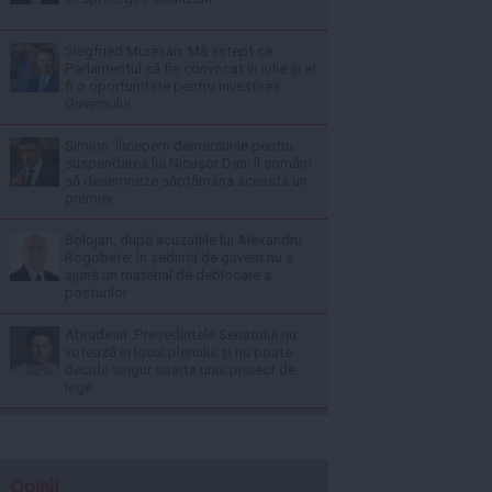
Siegfried Mureșan: Mă aștept ca
Parlamentul să fie convocat în iulie și ar
fi o oportunitate pentru învestirea
Guvernului
Simion: Începem demersurile pentru
suspendarea lui Nicușor Dan; îl somăm
să desemneze săptămâna aceasta un
premier
Bolojan, după acuzațiile lui Alexandru
Rogobete: În ședința de guvern nu a
ajuns un material de deblocare a
posturilor
Abrudean: Președintele Senatului nu
votează în locul plenului și nu poate
decide singur soarta unui proiect de
lege
Opinii