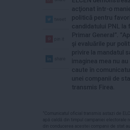
ELCEN demonstreaz
acţionat într-o mani
politică pentru favo
tweet
candidatului PNL la 
Primar General”. ”Ap
pin it
şi evaluările pur poli
privire la mandatul 
share
imaginea mea nu au 
caute în comunicatul 
unei companii de sta
transmis Firea.
”Comunicatul oficial transmis astazi de ELC
apă caldă din timpul campaniei electorale r
din conducerea acestei companii de stat au 