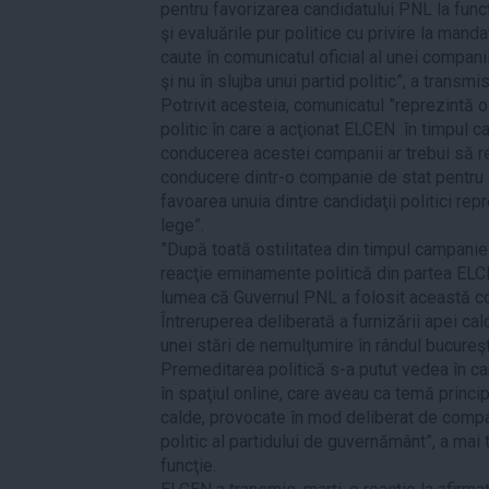
pentru favorizarea candidatului PNL la func
şi evaluările pur politice cu privire la man
caute în comunicatul oficial al unei companii 
şi nu în slujba unui partid politic”, a transmis
Potrivit acesteia, comunicatul ”reprezintă o
politic în care a acţionat ELCEN în timpul ca
conducerea acestei companii ar trebui să re
conducere dintr-o companie de stat pentru o
favoarea unuia dintre candidaţii politici rep
lege”.
”După toată ostilitatea din timpul campanie
reacţie eminamente politică din partea ELC
lumea că Guvernul PNL a folosit această co
Întreruperea deliberată a furnizării apei c
unei stări de nemulţumire în rândul bucureşte
Premeditarea politică s-a putut vedea în c
în spaţiul online, care aveau ca temă princip
calde, provocate în mod deliberat de compa
politic al partidului de guvernământ”, a mai
funcţie.