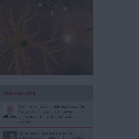
Cele mai citite
Bolojan, după acuzațiile lui Alexandru
Rogobete: În ședința de guvern nu a
ajuns un material de deblocare a
posturilor
Abrudean: Președintele Senatului nu
votează în locul plenului și nu poate