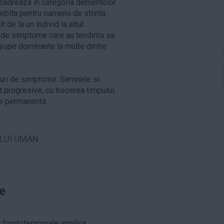
incadreaza in categoria dementelor
bita pentru oamenii de stiinta.
de la un individ la altul.
ri de simptome care au tendinta sa
grupe dominante la multe dintre
ipuri de simptome. Semnele si
progresive, cu trecerea timpului,
re permanenta.
ULUI UMAN
e
 frontotemporale implica