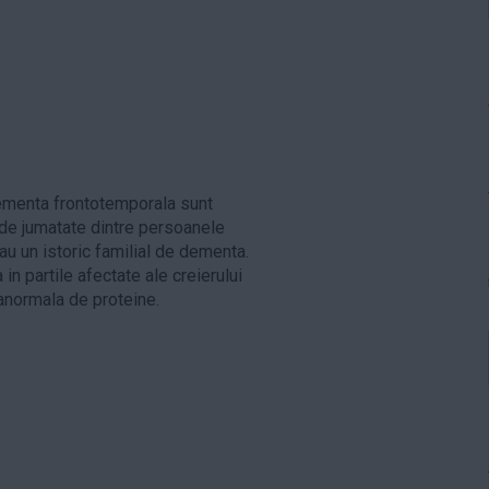
dementa frontotemporala sunt
 de jumatate dintre persoanele
u un istoric familial de dementa.
n partile afectate ale creierului
anormala de proteine.