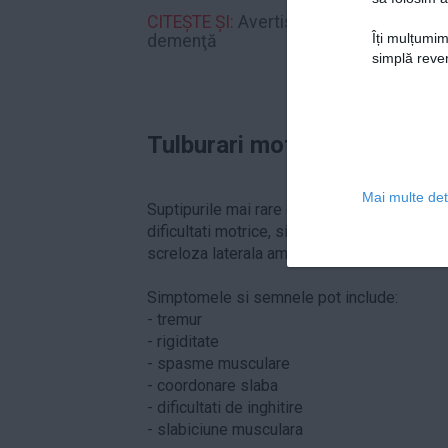
CITEȘTE ȘI:
Avertismentul dur al medici
Îți mulțumim
demenţă
simplă reven
Tulburari motrice
Mai multe deta
Suptipurile mai rare de dementa frontotempo
dificultati motrice, similare cu cele intalnite
screloza laterala amiotrofica (sau
boala Lo
Simptomele si semnele pot include:
- tremur
- rigiditate
- spasme musculare
- coordonare slaba
- dificultati de inghitire
- slabiciune musculara