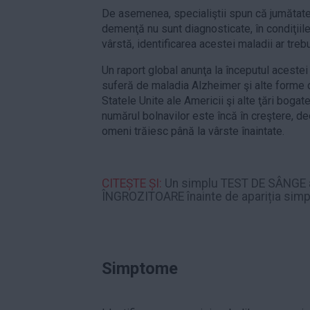
De asemenea, specialiştii spun că jumătate
demenţă nu sunt diagnosticate, în condiţiile 
vârstă, identificarea acestei maladii ar trebui
Un raport global anunţa la începutul acestei
suferă de maladia Alzheimer şi alte forme
Statele Unite ale Americii şi alte ţări bogate
numărul bolnavilor este încă în creştere, de
omeni trăiesc până la vârste înaintate.
CITEȘTE ȘI:
Un simplu TEST DE SÂNGE 
ÎNGROZITOARE înainte de apariția sim
Simptome