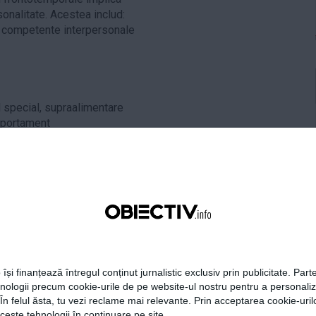
onalitate. Acestea includ:
or competente interpersonale
d special, supraalimentare
mportament
a sunt marcate de deprecierea
 dificultati de limbaj. De exemplu,
 de o amplificarea dificultatilor de
.
tica, vorbesc corect din punct de
elevanta sau pot intampina
 își finanțează întregul conținut jurnalistic exclusiv prin publicitate. Parte
iecte comune.
hnologii precum cookie-urile de pe website-ul nostru pentru a personali
 În felul ăsta, tu vezi reclame mai relevante. Prin acceptarea cookie-urilo
ceste tehnologii în continuare pe site.