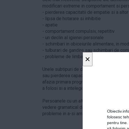
modificari extreme in comportament si pers
- pierderea capacitatii de empatie si a alt
- lipsa de hotarare si inhibitie
- apatie
- comportament compulsiv, repetitiv
- un declin al igienei personale
- schimbari in obiceiurile alimentare, in mo
- tulburari de gandire sau schimbari de co
- probleme de limbaj si vorbire.
×
Unele subtipuri de dementa frontotemporal
sau pierderea capacitatii de exprimare si de
afazia primara progresiva este caracterizata
a folosi si a intelege limba scrisa si vorbita
Persoanele cu un alt subtip,
dementa
seman
vedere gramatical dar conversatia nu are r
Obiectiv.info
probleme in a-si aminti denumirea unor ob
folosesc te
pentru tine.
să folosim a