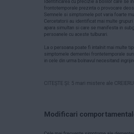
Identificarea cu precizie a bolilor care se 
frontotemporale prezinta o provocare deose
Semnele si simptomele pot varia foarte mult 
Cercetatorii au identificat mai multe grupu
apara simultan si care se manifesta in sub
persoanele cu aceste tulburari.
La o persoana poate fi intalnit mai multe t
simptomele dementei frontetemporale sunt 
in cele din urma bolnavul necesitand ingriji
CITEȘTE ȘI:
5 mari mistere ale CREIER
Modificari comportamental
Cele mai frecvente simptome ale dementei