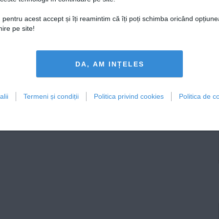
lor: Cum ajungi de la ulcer la
 pentru acest accept și îți reamintim că îți poți schimba oricând opțiune
ire pe site!
DA, AM INȚELES
lii
Termeni și condiții
Politica privind cookies
Politica de co
rala sunt caracterizate prin
 in cazul bolii
Parkinson
sau
u Gehrig
).