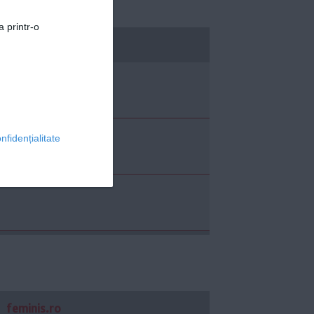
a printr-o
economica.net
nfidențialitate
feminis.ro