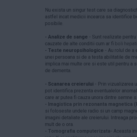
Nu exista un singur test care sa diagnosti
astfel incat medicii incearca sa identifice 
posibile.
- Analize de sange
- Sunt realizate pentru
cauzate de alte conditii cum ar fi
boli hepat
- Teste neuropsihologice
- Au rolul de a 
unei persoana si de a testa abilitatile de 
implica mai multe ore si este util pentru a se
de dementa.
- Scanarea creierului
- Prin vizualizarea u
pot identifica prezenta eventualelor anomali
care ar putea fi cauza unora dintre semne 
- Imagistica prin rezonanta magnetica 
si foloseste undele radio si un camp magne
imagini detaliate ale creierului. Intreaga pr
mult de o ora.
- Tomografia computerizata
- Aceasta in