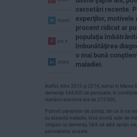
ultimii şapte ani, pot
cercetări recente. Po
experţilor, motivele
tweet
procent ridicat ar pu
populaţia îmbătrânit
pin it
îmbunătăţirea diagno
o mai bună conştien
share
maladiei.
Astfel, între 2013 şi 2014, numai în Marea B
demenţă 344.000 de persoane, în condiţiile 
numărul acestora era de 213.000,
Potrivit oamenilor de ştiinţă, din ce în ce 
cu această maladie, însă există sute de mi
singure cu demenţa, fără să aibă sprijin sau
persoanelor avizate.