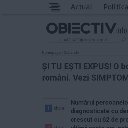
Actual
Politic
Homepage
»
Sanatate
ȘI TU EȘTI EXPUS! O bo
români. Vezi SIMPTO
Numărul persoanelo
share
diagnosticate cu d
crescut cu 62 de pr
share