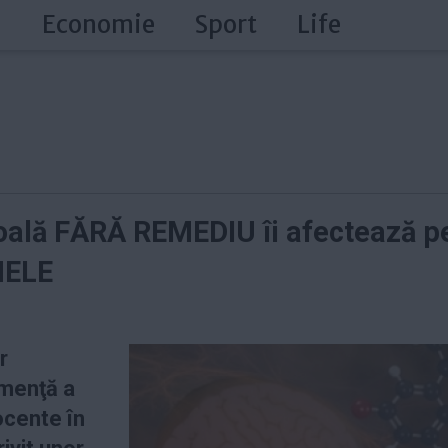
a
Economie
Sport
Life
ală FĂRĂ REMEDIU îi afectează pe 
MELE
r
emenţă a
ocente în