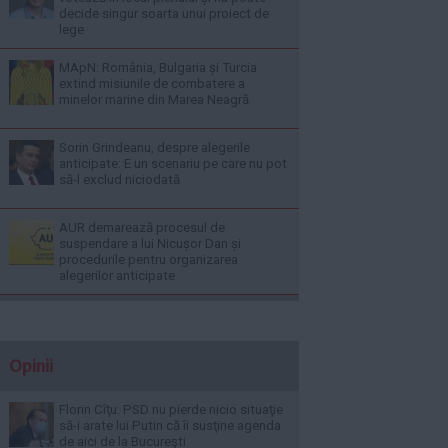
decide singur soarta unui proiect de
lege
MApN: România, Bulgaria și Turcia
extind misiunile de combatere a
minelor marine din Marea Neagră
Sorin Grindeanu, despre alegerile
anticipate: E un scenariu pe care nu pot
să-l exclud niciodată
AUR demarează procesul de
suspendare a lui Nicușor Dan și
procedurile pentru organizarea
alegerilor anticipate
Opinii
Florin Cîţu: PSD nu pierde nicio situaţie
să-i arate lui Putin că îi susţine agenda
de aici de la Bucureşti