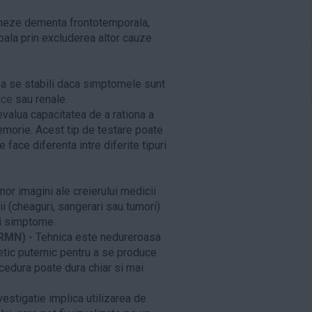
cheze dementa frontotemporala,
boala prin excluderea altor cauze
 a se stabili daca simptomele sunt
ice
sau renale.
evalua capacitatea de a rationa a
memorie. Acest tip de testare poate
 face diferenta intre diferite tipuri
nor imagini ale creierului medicii
i (cheaguri, sangerari sau tumori)
si simptome.
(RMN)
- Tehnica este nedureroasa
tic puternic pentru a se produce
ocedura poate dura chiar si mai
vestigatie implica utilizarea de