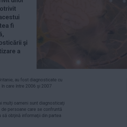
rivit unor
trivit
 acestui
tea fi
ă,
sticării şi
tizare a
ritanie, au fost diagnosticate cu
în care între 2006 şi 2007
mai mulţi oameni sunt diagnosticaţi
i de persoane care se confruntă
 să obţină informaţii din partea