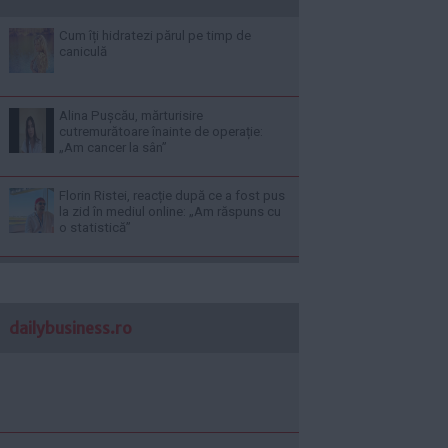
Cum îți hidratezi părul pe timp de
caniculă
Alina Pușcău, mărturisire
cutremurătoare înainte de operație:
„Am cancer la sân”
Florin Ristei, reacție după ce a fost pus
la zid în mediul online: „Am răspuns cu
o statistică”
dailybusiness.ro