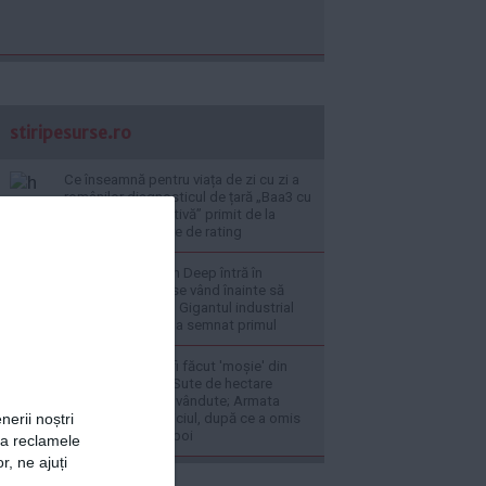
stiripesurse.ro
Ce înseamnă pentru viața de zi cu zi a
românilor diagnosticul de țară „Baa3 cu
perspectivă negativă” primit de la
agențiile financiare de rating
Gazele din Neptun Deep întră în
industria mare și se vând înainte să
înceapă extracția: Gigantul industrial
din România care a semnat primul
Foști ofițeri și-ar fi făcut 'moșie' din
unitatea militară: Sute de hectare
exploatate și țevi vândute; Armata
rămâne cu prejudiciul, după ce a omis
nerii noștri
să ceară banii înapoi
za reclamele
r, ne ajuți