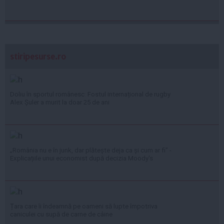
stiripesurse.ro
Doliu în sportul românesc: Fostul internațional de rugby
Alex Șuler a murit la doar 25 de ani
„România nu e în junk, dar plătește deja ca și cum ar fi” -
Explicațiile unui economist după decizia Moody's
Țara care îi îndeamnă pe oameni să lupte împotriva
caniculei cu supă de carne de câine