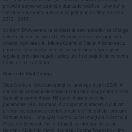
privind întreţinerea curentă a drumurilor publice - plombe" şi
"Întreţinerea curentă a drumurilor judeţene pe timp de iarnă
2012 - 2013".
Conform DNA, pentru ca societăţile denunţătorilor să câştige
cele trei lucrări, în cadrul CJ Prahova s-au desfăşurat, sub
directa implicare a lui Mircea Cosma şi Daniel Alixandrescu,
proceduri de achiziţie publică, cu încălcarea dispoziţiilor
legale şi prin care bugetul judeţului a fost prejudiciat cu suma
totală de 6.077.273 lei.
Cine este Vlad Cosma
Vlad Cosma a făcut cunoştinţă cu lumea politicii în 2008. A
coordonat campanii electorale pentru tatăl său, pentru Mircea
Geoană şi pentru Adrian Năstase. A ajuns consilier
parlamentar al lui Năstase. A prosperat în afaceri. A cultivat
prietenii cu personaje controversate ale Ploieştiului, precum
Răzvan Alexe – împuşcat în urmă cu mai mulţi ani în cazinoul
Plaza din Bucureşti, într-o răfuială cu interlopii din clanul
Gemenii. Alături de Alexe, deputatul Cosma figurează şi într-