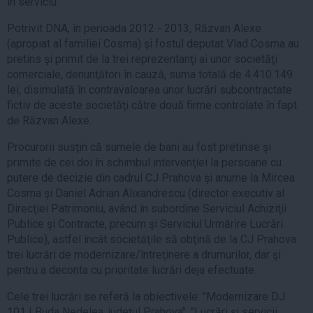
în serviciu.
Potrivit DNA, în perioada 2012 - 2013, Răzvan Alexe
(apropiat al familiei Cosma) şi fostul deputat Vlad Cosma au
pretins şi primit de la trei reprezentanţi ai unor societăţi
comerciale, denunţători în cauză, suma totală de 4.410.149
lei, disimulată în contravaloarea unor lucrări subcontractate
fictiv de aceste societăţi către două firme controlate în fapt
de Răzvan Alexe.
Procurorii susţin că sumele de bani au fost pretinse şi
primite de cei doi în schimbul intervenţiei la persoane cu
putere de decizie din cadrul CJ Prahova şi anume la Mircea
Cosma şi Daniel Adrian Alixandrescu (director executiv al
Direcţiei Patrimoniu, având în subordine Serviciul Achiziţii
Publice şi Contracte, precum şi Serviciul Urmărire Lucrări
Publice), astfel încât societăţile să obţină de la CJ Prahova
trei lucrări de modernizare/întreţinere a drumurilor, dar şi
pentru a deconta cu prioritate lucrări deja efectuate.
Cele trei lucrări se referă la obiectivele: "Modernizare DJ
101 I Buda Nedelea, judeţul Prahova", "Lucrări şi servicii