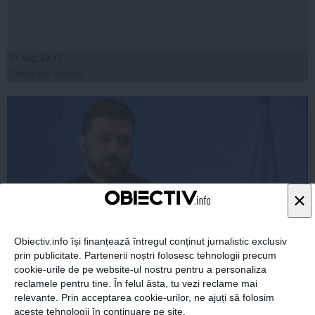
07 aug, 19:47
Citeşte mai departe
×
Obiectiv.info își finanțează întregul conținut jurnalistic exclusiv
prin publicitate. Partenerii noștri folosesc tehnologii precum
cookie-urile de pe website-ul nostru pentru a personaliza
Zelenski a ajuns în Serbia, în prima sa vizită în acest
reclamele pentru tine. În felul ăsta, tu vezi reclame mai
stat aliat tradițional al Rusiei după 2022
relevante. Prin acceptarea cookie-urilor, ne ajuți să folosim
aceste tehnologii în continuare pe site.