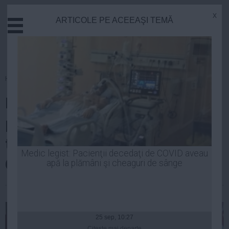
x
ARTICOLE PE ACEEAŞI TEMĂ
Actual
Economie
Justitie
Externe
Homepage
»
Justitie
Educatie
Inamicul nr.1 al DNA şi-ar putea
Sanatate
Stiinta
primi azi sentinţa. Ultimul
Tehnologie
termen în procesul lui Vlad
Cultura
Medic legist: Pacienţii decedaţi de COVID aveau
Cosma
apă la plămâni şi cheaguri de sânge
Mediu
Life
| 19 feb, 10:21
Politica
Guvern
25 sep, 10:27
Citeşte mai departe