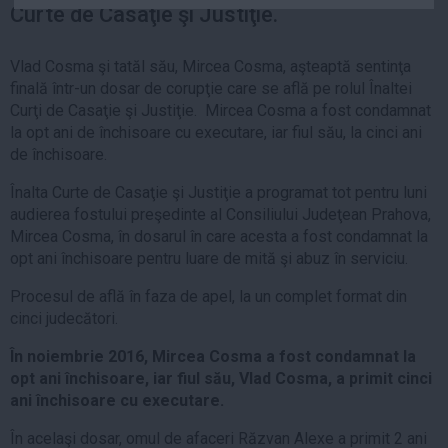
Curte de Casaţie şi Justiţie.
Auto
Sport
Vlad Cosma şi tatăl său, Mircea Cosma, aşteaptă sentinţa
finală într-un dosar de corupţie care se află pe rolul Înaltei
Handbal
Curţi de Casaţie şi Justiţie. Mircea Cosma a fost condamnat
Box
la opt ani de închisoare cu executare, iar fiul său, la cinci ani
Baschet
de închisoare.
Tenis
Înalta Curte de Casaţie şi Justiţie a programat tot pentru luni
Alte sporturi
audierea fostului preşedinte al Consiliului Judeţean Prahova,
Mircea Cosma, în dosarul în care acesta a fost condamnat la
Life
opt ani închisoare pentru luare de mită şi abuz în serviciu.
Funny
Procesul de află în faza de apel, la un complet format din
Travel
cinci judecători.
Stil de viata
În noiembrie 2016, Mircea Cosma a fost condamnat la
opt ani închisoare, iar fiul său, Vlad Cosma, a primit cinci
ani închisoare cu executare.
În acelaşi dosar, omul de afaceri Răzvan Alexe a primit 2 ani