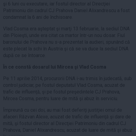
şi 6 luni cu executare, iar fostul director al Direcţiei
Patrimoniu din cadrul CJ Prahova Daniel Alixandrescu a fost
condamnat la 6 ani de închisoare.
Vlad Cosma era aşteptat şi marţi 13 februarie, la sediul DNA
din Ploieşti, unde era citat ca martor într-un nou dosar. Fiul
baronului de Prahova nu s-a prezentat la audieri, spunând că
este plecat la schi în Austria şi că se va duce la sediul DNA
după ce se întoarce.
În ce constă dosarul lui Mircea şi Vlad Cosma
Pe 11 aprilie 2014, procurorii DNA i-au trimis în judecată, sub
control judiciar, pe fostul deputatul Vlad Cosma, acuzat de
trafic de influenţă, şi pe fostul preşedintele CJ Prahova,
Mircea Cosma, pentru luare de mită şi abuz în serviciu.
Împreună cu cei doi, au mai fost deferiţi justiţiei omul de
afaceri Răzvan Alexe, acuzat de trafic de influenţă şi dare de
mită, şi fostul director al Direcţiei Patrimoniu din cadrul CJ
Prahova, Daniel Alixandrescu, acuzat de luare de mită şi abuz