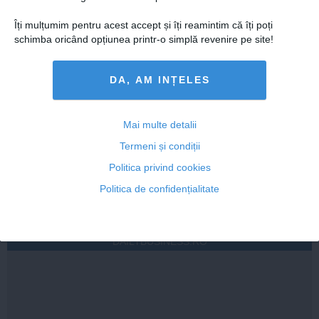
Îți mulțumim pentru acest accept și îți reamintim că îți poți
schimba oricând opțiunea printr-o simplă revenire pe site!
07 aug, 21:11
Citeşte mai departe
DA, AM INȚELES
ECONOMICA.NET
Mai multe detalii
Termeni și condiții
Politica privind cookies
Citeşte mai departe
Politica de confidențialitate
DAILYBUSINESS.RO