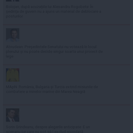
Bolojan, după acuzațiile lui Alexandru Rogobete: În
ședința de guvern nu a ajuns un material de deblocare a
posturilor
Abrudean: Președintele Senatului nu votează în locul
plenului și nu poate decide singur soarta unui proiect de
lege
MApN: România, Bulgaria și Turcia extind misiunile de
combatere a minelor marine din Marea Neagră
Sorin Grindeanu, despre alegerile anticipate: E un
scenariu pe care nu pot să-l exclud niciodată