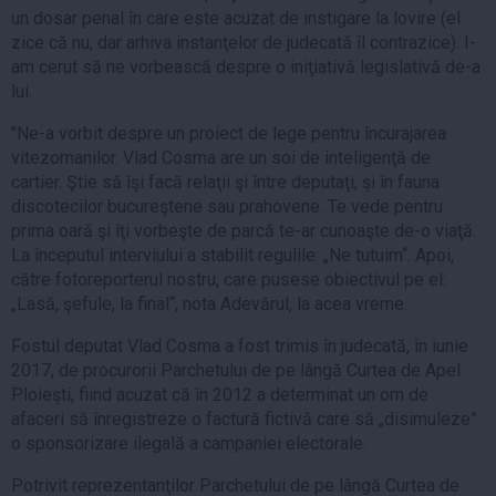
un dosar penal în care este acuzat de instigare la lovire (el
zice că nu, dar arhiva instanţelor de judecată îl contrazice). I-
am cerut să ne vorbească despre o iniţiativă legislativă de-a
lui.
"Ne-a vorbit despre un proiect de lege pentru încurajarea
vitezomanilor. Vlad Cosma are un soi de inteligenţă de
cartier. Ştie să îşi facă relaţii şi între deputaţi, şi în fauna
discotecilor bucureştene sau prahovene. Te vede pentru
prima oară şi îţi vorbeşte de parcă te-ar cunoaşte de-o viaţă.
La începutul interviului a stabilit regulile: „Ne tutuim“. Apoi,
către fotoreporterul nostru, care pusese obiectivul pe el:
„Lasă, şefule, la final“, nota Adevărul, la acea vreme.
Fostul deputat Vlad Cosma a fost trimis în judecată, în iunie
2017, de procurorii Parchetului de pe lângă Curtea de Apel
Ploieşti, fiind acuzat că în 2012 a determinat un om de
afaceri să înregistreze o factură fictivă care să „disimuleze”
o sponsorizare ilegală a campaniei electorale.
Potrivit reprezentanţilor Parchetului de pe lângă Curtea de