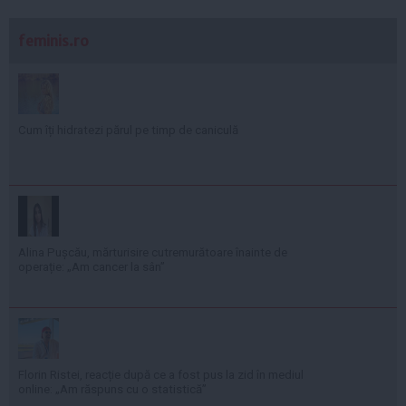
feminis.ro
Cum îți hidratezi părul pe timp de caniculă
Alina Pușcău, mărturisire cutremurătoare înainte de
operație: „Am cancer la sân”
Florin Ristei, reacție după ce a fost pus la zid în mediul
online: „Am răspuns cu o statistică”