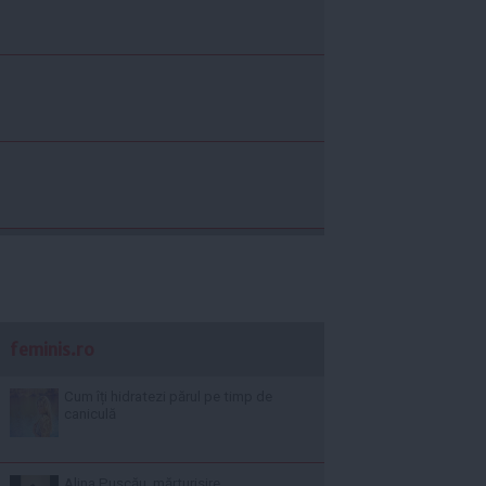
feminis.ro
Cum îți hidratezi părul pe timp de
caniculă
Alina Pușcău, mărturisire