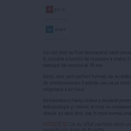
pin it
share
Cei opt dinți au fost descoperiți când cerce
X, ca parte a lucrării de resturare a statuii
datează din secolul al 18-lea.
Dinții, care sunt perfect formați, de la rădăc
de credincioșicare îl adorau sau ca un mod 
religioasă a lui Iisus.
Restauratorul Fanny Unikel a declarat pentr
Antropologie și Istorie, în timp ce restaurar
stauile să aibă dinți, dar, în mod normal, er
CITEȘTE ȘI:
Ce au aflat oamenii dintr-u
monstruos, lung de 8 metri