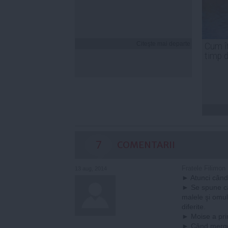
Citeşte mai departe
Cum îț
timp 
7
COMENTARII
Fratele Filimon
13 aug, 2014
► Atunci când 
► Se spune că
malele şi omul
diferite.
► Moise a prim
► Când merge l