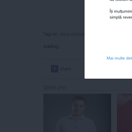
Îți mulțumim
simplă reven
Tag-uri:
Iisus statuie
,
Mexic
,
Mexic statuie I
loading...
Mai multe deta
share
share
Ştirile orei