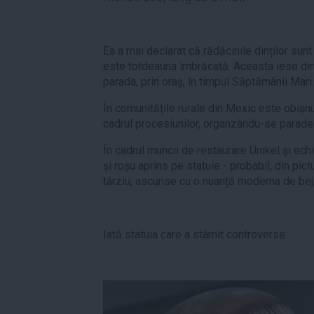
Ea a mai declarat că rădăcinile dinților sun
este totdeauna îmbrăcată. Aceasta iese din
parada, prin oraș, în timpul Săptămânii Mari.
În comunitățile rurale din Mexic este obișnu
cadrul procesiunilor, organzându-se parade
În cadrul muncii de restaurare Unikel și ec
și roșu aprins pe statuie - probabil, din pict
târziu, ascunse cu o nuanță moderna de bej
Iată statuia care a stârnit controverse: