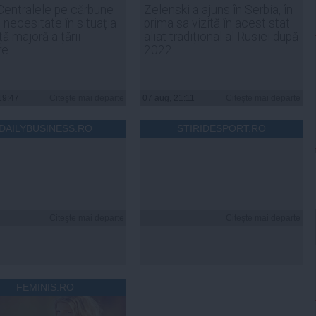
Centralele pe cărbune
Zelenski a ajuns în Serbia, în
 necesitate în situația
prima sa vizită în acest stat
ță majoră a țării
aliat tradițional al Rusiei după
re
2022
19:47
Citeşte mai departe
07 aug, 21:11
Citeşte mai departe
DAILYBUSINESS.RO
STIRIDESPORT.RO
Citeşte mai departe
Citeşte mai departe
FEMINIS.RO