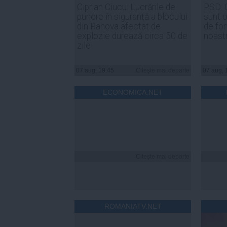
Ciprian Ciucu: Lucrările de
PSD: 
punere în siguranță a blocului
sunt o
din Rahova afectat de
de for
explozie durează circa 50 de
noast
zile
07 aug, 19:45
Citeşte mai departe
07 aug, 
ECONOMICA.NET
Citeşte mai departe
ROMANIATV.NET