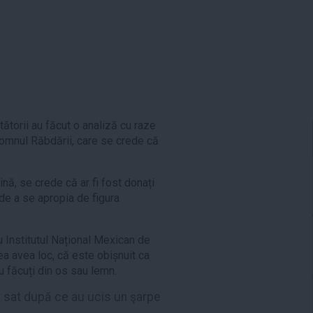
tătorii au făcut o analiză cu raze
 Domnul Răbdării, care se crede că
ină, se crede că ar fi fost donați
de a se apropia de figura
u Institutul Național Mexican de
ea avea loc, că este obișnuit ca
au făcuți din os sau lemn.
n sat după ce au ucis un şarpe