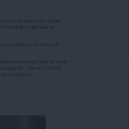
t vizibile. De asemenea, statuia
 biserică doar când iese la
it ca statuile să fie scoase în
.
hipa ei au descoperit tușe de verde
ura originală -, care au fost, mai
 care retușează.