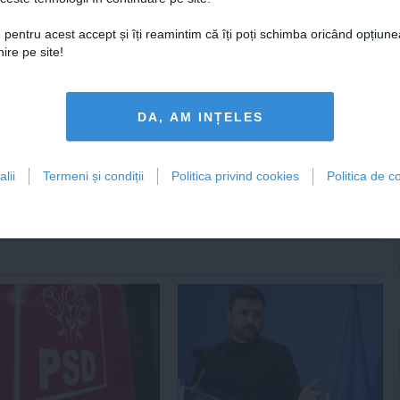
 pentru acest accept și îți reamintim că îți poți schimba oricând opțiune
ire pe site!
isus
DA, AM INȚELES
lii
Termeni și condiții
Politica privind cookies
Politica de co
tweet
pin it
share