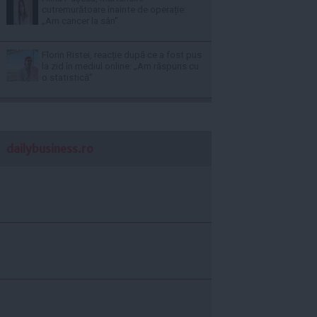
cutremurătoare înainte de operație:
„Am cancer la sân”
Florin Ristei, reacție după ce a fost pus
la zid în mediul online: „Am răspuns cu
o statistică”
dailybusiness.ro