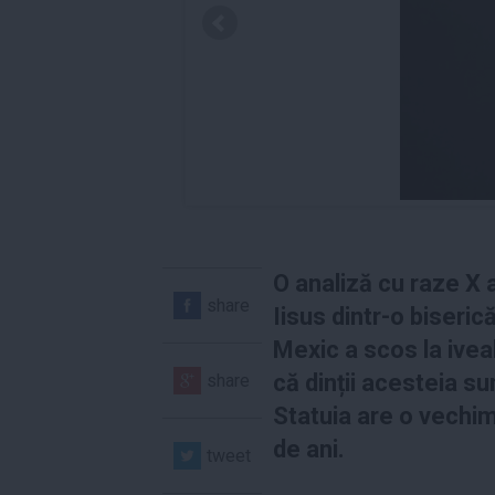
O analiză cu raze X a 
share
Iisus dintr-o biserică
Mexic a scos la ivea
că dinții acesteia su
share
Statuia are o vechi
de ani.
tweet