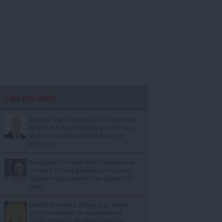
Cele mai citite
Bolojan, după acuzațiile lui Alexandru
Rogobete: În ședința de guvern nu a
ajuns un material de deblocare a
posturilor
Abrudean: Președintele Senatului nu
votează în locul plenului și nu poate
decide singur soarta unui proiect de
lege
MApN: România, Bulgaria și Turcia
extind misiunile de combatere a
minelor marine din Marea Neagră