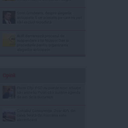
Sorin Grindeanu, despre alegerile
anticipate: E un scenariu pe care nu pot
să-l exclud niciodată
AUR demarează procesul de
suspendare a lui Nicușor Dan și
procedurile pentru organizarea
alegerilor anticipate
Opinii
Florin Cîţu: PSD nu pierde nicio situaţie
să-i arate lui Putin că îi susţine agenda
de aici de la Bucureşti
Consiliul Concurenţei: Doar 40% din
calea ferată din România este
electrificată