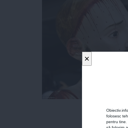
×
Obiectiv.info
folosesc te
pentru tine.
să folosim a