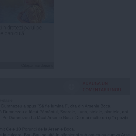
i hidratezi părul pe
de caniculă
Citeşte mai departe
ADAUGA UN
COMENTARIU NOU
 Felasie
Dumnezeu a spus “Să fie lumină !”, cita din Arsenie Boca.
 Dumnezeu a făcut Pământul, Soarele, Luna, stelele, plantele, ani
. Pe Dumnezeu l-a făcut Arsenie Boca. De mai multe ori şi în poziţii
it Cele 10 Porunci de la Arsenie Boca.
a culcare, Bau-Bau se uită în şifonier şi sub pat ca nu cumva Arse