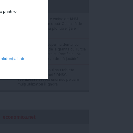
stiripesurse.ro
a printr-o
LIVE UPDATE Alerte emise de ANM.
România se rupe în două: Caniculă de
37°C în sud, vijelii și ploi torențiale în
restul țării
Decizia Bulgariei după incidentul cu
drona: mută forțe de la granița cu Turcia
și întărește frontiera cu România - Nu
nfidențialitate
este vorba despre „o dronă-jucărie”
Ai telefonul, laptopul sau tableta
conectate la internet? DNSC
avertizează asupra unui risc pe care
mulți utilizatori îl ignoră
economica.net