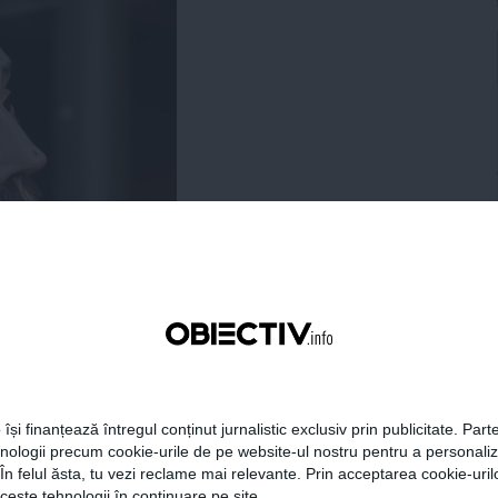
 își finanțează întregul conținut jurnalistic exclusiv prin publicitate. Parte
hnologii precum cookie-urile de pe website-ul nostru pentru a personali
 În felul ăsta, tu vezi reclame mai relevante. Prin acceptarea cookie-urilo
ceste tehnologii în continuare pe site.