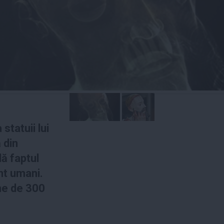
statuii lui
 din
lă faptul
nt umani.
me de 300