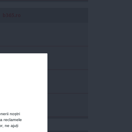
b365.ro
nerii noștri
za reclamele
r, ne ajuți