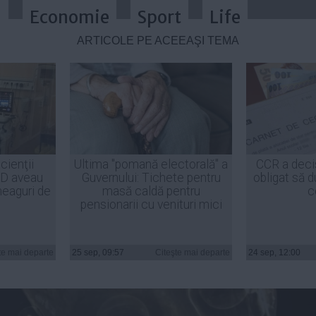
a
Economie
Sport
Life
ARTICOLE PE ACEEAŞI TEMĂ
statuia lui IISUS care are DINȚI 
cienţii
Ultima "pomană electorală" a
CCR a deci
ID aveau
Guvernului: Tichete pentru
obligat să d
heaguri de
masă caldă pentru
c
pensionarii cu venituri mici
te mai departe
25 sep, 09:57
Citeşte mai departe
24 sep, 12:00