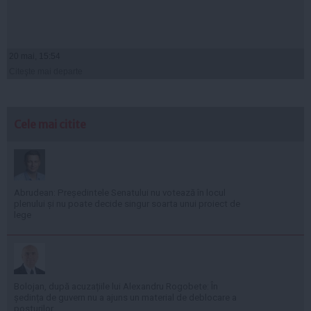
20 mai, 15:54
Citeşte mai departe
Cele mai citite
Abrudean: Președintele Senatului nu votează în locul
plenului și nu poate decide singur soarta unui proiect de
lege
Bolojan, după acuzațiile lui Alexandru Rogobete: În
ședința de guvern nu a ajuns un material de deblocare a
posturilor