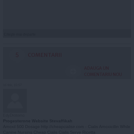
Citeşte mai departe
5
COMENTARII
ADAUGA UN
COMENTARIU NOU
16 feb, 10:57
EdyDrotomo
Progesterone Website Stevaffikah
Amoxil 500 Dosage http://cheapcialisir.com - Cialis Amoxicillin While
Canine Nursing Cheap Cialis Cialis Serve Ricetta