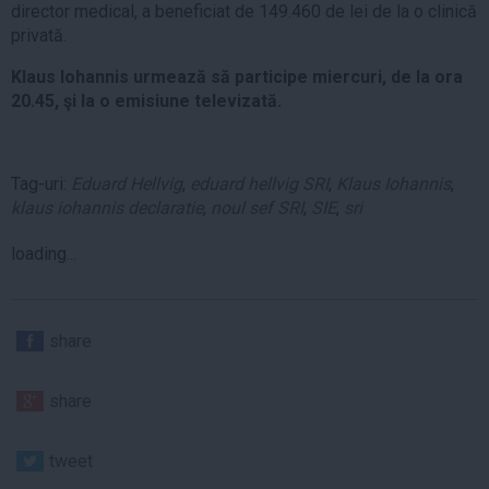
director medical, a beneficiat de 149.460 de lei de la o clinică
privată.
Klaus Iohannis urmează să participe miercuri, de la ora
20.45, şi la o emisiune televizată.
Tag-uri:
Eduard Hellvig
,
eduard hellvig SRI
,
Klaus Iohannis
,
klaus iohannis declaratie
,
noul sef SRI
,
SIE
,
sri
loading...
share
share
tweet