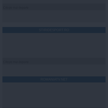
Citeşte mai departe
STIRIDESPORT.RO
Citeşte mai departe
ROMANIATV.NET