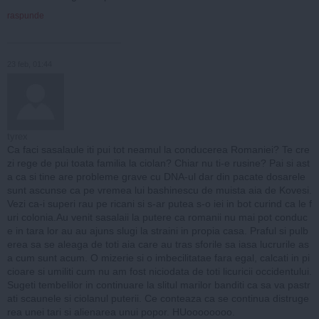
raspunde
23 feb, 01:44
tyrex
Ca faci sasalaule iti pui tot neamul la conducerea Romaniei? Te cre
zi rege de pui toata familia la ciolan? Chiar nu ti-e rusine? Pai si ast
a ca si tine are probleme grave cu DNA-ul dar din pacate dosarele
sunt ascunse ca pe vremea lui bashinescu de muista aia de Kovesi.
Vezi ca-i superi rau pe ricani si s-ar putea s-o iei in bot curind ca le f
uri colonia.Au venit sasalaii la putere ca romanii nu mai pot conduc
e in tara lor au au ajuns slugi la straini in propia casa. Praful si pulb
erea sa se aleaga de toti aia care au tras sforile sa iasa lucrurile as
a cum sunt acum. O mizerie si o imbecilitatae fara egal, calcati in pi
cioare si umiliti cum nu am fost niciodata de toti licuricii occidentului.
Sugeti tembelilor in continuare la slitul marilor banditi ca sa va pastr
ati scaunele si ciolanul puterii. Ce conteaza ca se continua distruge
rea unei tari si alienarea unui popor. HUoooooooo.