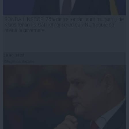
SONDAJ INSCOP: 75% dintre români sunt mulţumiţi de
Klaus Iohannis. Câţi români cred că PNL trebuie să
revină la guvernare
19 feb, 13:28
Citeşte mai departe