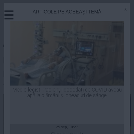
x
ARTICOLE PE ACEEAŞI TEMĂ
Actual
Economie
Justitie
Externe
Homepage
»
Politica
Educatie
Klaus Iohannis: Eduard Hellvig,
Sanatate
Stiinta
propunerea pentru şefia SRI
Tehnologie
Cultura
Constantin Andrei
| 19 feb, 16:26
Medic legist: Pacienţii decedaţi de COVID aveau
apă la plămâni şi cheaguri de sânge
Mediu
Life
Politica
Guvern
25 sep, 10:27
Citeşte mai departe