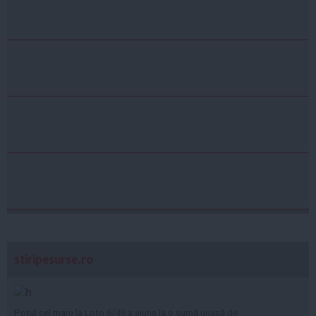
stiripesurse.ro
Potul cel mare la Loto 6/49 a ajuns la o sumă uriașă de