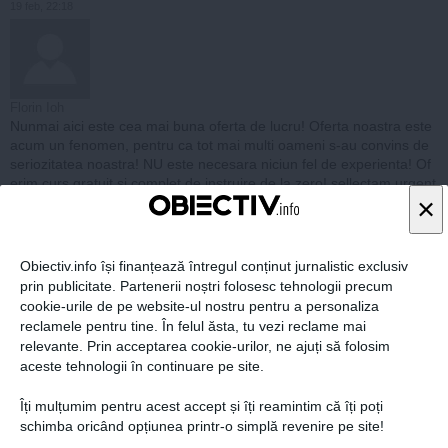
19 feb, 22:18
Florin Ioh
Nunmai aici este cea mai buna oferta de lucru! Oferta noastra este
acum un fenomen, pentru ca tot mai multi oameni s-au convins de
seriozitatea noastra! NU este necesara niciun fel de experienta! Of
erim curs gratuit si complet de instruire de la zero! sellectam urgent
×
dezvoltatori de proiect pentru piata nationala si mondiala. Plata cast
igurilor realizate este garantata prin contract legal. Se lucreaza part
-time (in timpul liber) sau full-time, la alegere. Cerem seriozitate ma
xima si dorinta de a invata ceva absolut nou si de viitor. Va oferim al
Obiectiv.info își finanțează întregul conținut jurnalistic exclusiv
te detalii dupa ce trimiteti textul ”Info” la adresa de email: velican_
fl
prin publicitate. Partenerii noștri folosesc tehnologii precum
orin@yahoo.com
cookie-urile de pe website-ul nostru pentru a personaliza
raspunde
reclamele pentru tine. În felul ăsta, tu vezi reclame mai
relevante. Prin acceptarea cookie-urilor, ne ajuți să folosim
aceste tehnologii în continuare pe site.
19 feb, 19:16
Îți mulțumim pentru acest accept și îți reamintim că îți poți
schimba oricând opțiunea printr-o simplă revenire pe site!