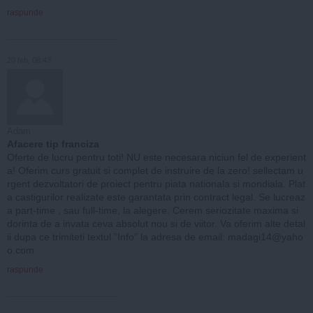
raspunde
20 feb, 08:43
Adam
Afacere tip franciza
Oferte de lucru pentru toti! NU este necesara niciun fel de experient
a! Oferim curs gratuit si complet de instruire de la zero! sellectam u
rgent dezvoltatori de proiect pentru piata nationala si mondiala. Plat
a castigurilor realizate este garantata prin contract legal. Se lucreaz
a part-time , sau full-time, la alegere. Cerem seriozitate maxima si
dorinta de a invata ceva absolut nou si de viitor. Va oferim alte detal
ii dupa ce trimiteti textul ”Info” la adresa de email:
madagi14@yaho
o.com
raspunde