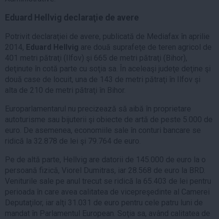
Eduard Hellvig declaraţie de avere
Potrivit declaraţiei de avere, publicată de Mediafax în aprilie
2014,
Eduard Hellvig
are două suprafeţe de teren agricol de
401 metri pătraţi (Ilfov) şi 665 de metri pătraţi (Bihor),
deţinute în cotă parte cu soţia sa. În aceleaşi judeţe deţine şi
două case de locuit, una de 143 de metri pătraţi în Ilfov şi
alta de 210 de metri pătraţi în Bihor.
Europarlamentarul nu precizează să aibă în proprietare
autoturisme sau bijuterii şi obiecte de artă de peste 5.000 de
euro. De asemenea, economiile sale în conturi bancare se
ridică la 32.878 de lei şi 79.764 de euro.
Pe de altă parte, Hellvig are datorii de 145.000 de euro la o
persoană fizică, Viorel Dumitras, iar 28.568 de euro la BRD.
Veniturile sale pe anul trecut se ridică la 65.403 de lei pentru
perioada în care avea calitatea de vicepreşedinte al Camerei
Deputaţilor, iar alţi 31.031 de euro pentru cele patru luni de
mandat în Parlamentul European. Soţia sa, având calitatea de