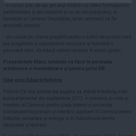
- în cursul zilei de azi am avut întâlniri cu liderii formaţiunilor
Auto
parlamentare şi am convenit şi cu cei doi preşedinţi, ai
Sport
Senatului şi Camerei Deputaţilor, acum urmează să fie
analizată cererea
Handbal
Box
- am căutat pe cineva pregătit pentru o astfel de poziţie care
are pregătirea şi cunoştinţele necesare şi totodată o
Baschet
persoană care să aducă calmul necesar în acest spaţiu
Tenis
Preşedintele Klaus Iohannis va face în perioada
Alte sporturi
următoare o nominalizare şi pentru şeful SIE.
Life
Cine este Eduard Hellving
Funny
Potrivit
CV-ului postat pe pagina sa
,
Eduard Hellvig
este
Travel
europarlamentar din septembrie 2013. În prezent, el este şi
Stil de viata
membru al Comisiei pentru piaţa internă şi protecţia
consumatorilor,precum şi membru supleant în Comisia pentru
industie, cercetare şi energie şi în Subcomisia pentru
securitate şi apărare.