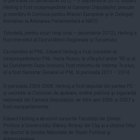
În perioada 20 decembrie 2012 – 3 septembrie 2013, Eduard
Hellvig a fost vicepreşedinte al Camerei Deputaţilor, precum
şi membru în Comisia pentru Afaceri Europene şi în Delegaţi
României la Adunarea Parlamentară a NATO.
Totodată, pentru scurt timp (mai – decembrie 2012), Hellvig a
fost ministrul al Dezvolătorii Regionale şi Turismului.
Ca membru al PNL, Eduard Hellvig a fost consilier al
vicepreşedintelui PNL Horia Rusus, la sfârşitul anilor '90 şi al
lui Constantin Dudu Ionescu, fost ministru de Interne. În plus,
el a fost Secretar General al PNL în perioada 2011 – 2014.
În perioada 2004-2008, Hellvig a fost deputat din partea PC
şi secretar al Comisiei de apărare, ordine publică şi siguranţă
naţională din Camera Deputaţilor, iar între anii 2006 şi 2007 a
fost europarlamentar.
Eduard Hellvig a absolvit cursurile Facultăţii de Ştiinţe
Politice a Universităţii Babeş-Bolyay din Cluj şi a obţinut titlul
de doctor la Şcoala Naţională de Studii Politice şi
Administrative.