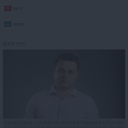
pin it
share
Ştirile orei
Ciprian Ciucu: Lucrările de punere în siguranță a blocului
din Rahova afectat de explozie durează circa 50 de zile