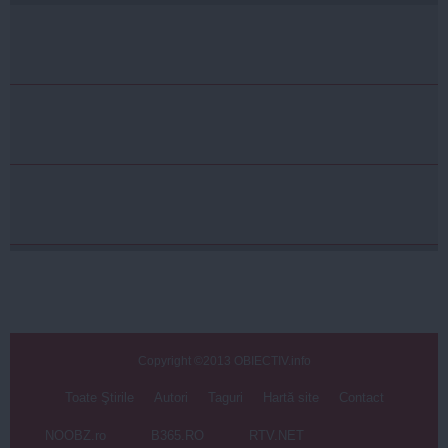
Copyright ©2013 OBIECTIV.info
Toate Ştirile
Autori
Taguri
Hartă site
Contact
NOOBZ.ro
B365.RO
RTV.NET