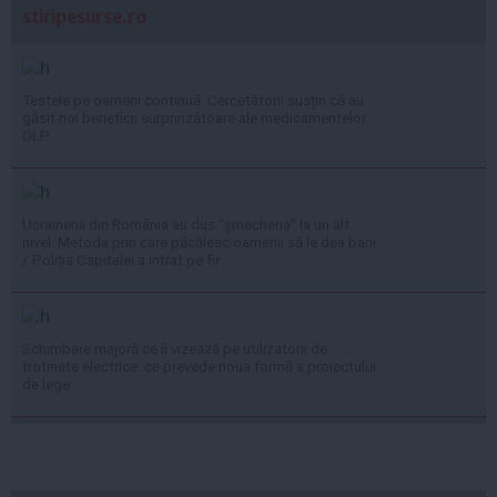
stiripesurse.ro
Testele pe oameni continuă: Cercetătorii susțin că au
găsit noi beneficii surprinzătoare ale medicamentelor
GLP
Ucrainenii din România au dus "șmecheria" la un alt
nivel. Metoda prin care păcălesc oamenii să le dea bani
/ Poliția Capitalei a intrat pe fir
Schimbare majoră ce îi vizează pe utilizatorii de
trotinete electrice: ce prevede noua formă a proiectului
de lege