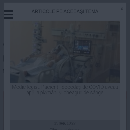
x
ARTICOLE PE ACEEAŞI TEMĂ
Actual
Economie
Justitie
Externe
Homepage
»
Politica
Educatie
Lia Olguța Vasilescu, așteptată
Sanatate
Stiinta
să spargă greva
Tehnologie
Cultura
| 20 noi, 16:24
Medic legist: Pacienţii decedaţi de COVID aveau
apă la plămâni şi cheaguri de sânge
Mediu
Life
Politica
Guvern
25 sep, 10:27
Citeşte mai departe