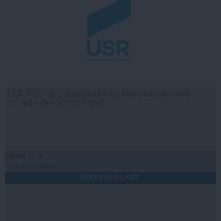
USR: PSD face totul pentru ca România să piardă
miliarde de euro din PNRR
06 aug, 21:16
Citeşte mai departe
ECONOMICA.NET