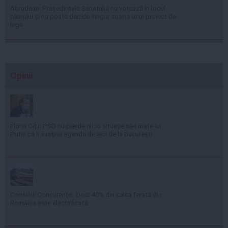
Abrudean: Președintele Senatului nu votează în locul
plenului și nu poate decide singur soarta unui proiect de
lege
Opinii
Florin Cîţu: PSD nu pierde nicio situaţie să-i arate lui
Putin că îi susţine agenda de aici de la Bucureşti
Consiliul Concurenţei: Doar 40% din calea ferată din
România este electrificată