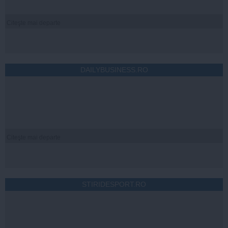
Citeşte mai departe
DAILYBUSINESS.RO
Citeşte mai departe
STIRIDESPORT.RO