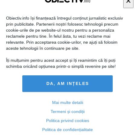
×
Obiectiv.info își finanțează întregul conținut jurnalistic exclusiv
prin publicitate. Partenerii noștri folosesc tehnologii precum
cookie-urile de pe website-ul nostru pentru a personaliza
reclamele pentru tine. În felul ăsta, tu vezi reclame mai
relevante. Prin acceptarea cookie-urilor, ne ajuți să folosim
aceste tehnologii în continuare pe site.
Îți mulțumim pentru acest accept și îți reamintim că îți poți
schimba oricând opțiunea printr-o simplă revenire pe site!
DA, AM INȚELES
Florin Ristei, reacție după ce a fost pus la zid în mediul
Mai multe detalii
online: „Am răspuns cu o statistică”
Termeni și condiții
Politica privind cookies
Politica de confidențialitate