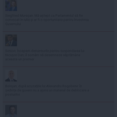
Siegfried Mureșan: Mă aștept ca Parlamentul să fie
convocat în iulie și ar fi o oportunitate pentru învestirea
Guvernului
Simion: Începem demersurile pentru suspendarea lui
Nicușor Dan; îl somăm să desemneze săptămâna
aceasta un premier
Bolojan, după acuzațiile lui Alexandru Rogobete: În
ședința de guvern nu a ajuns un material de deblocare a
posturilor