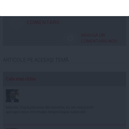
Citeşte mai departe
COMENTARII
ADAUGA UN
COMENTARIU NOU
ARTICOLE PE ACEEAŞI TEMĂ
Cele mai citite
Manole: După plecarea din minister, nu am mai primit
aproape nicio informație despre legea salarizării