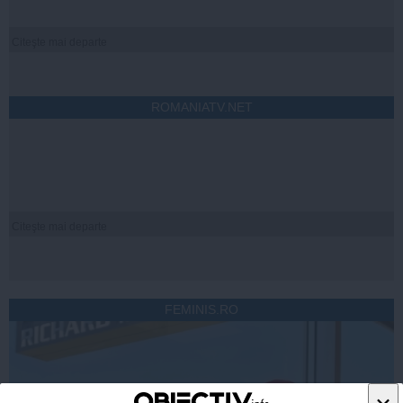
Citeşte mai departe
ROMANIATV.NET
Citeşte mai departe
FEMINIS.RO