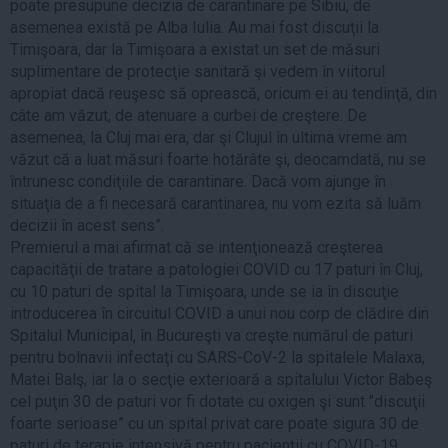
poate presupune decizia de carantinare pe Sibiu, de
asemenea există pe Alba Iulia. Au mai fost discuţii la
Timişoara, dar la Timişoara a existat un set de măsuri
suplimentare de protecţie sanitară şi vedem în viitorul
apropiat dacă reuşesc să oprească, oricum ei au tendinţă, din
câte am văzut, de atenuare a curbei de creştere. De
asemenea, la Cluj mai era, dar şi Clujul în ultima vreme am
văzut că a luat măsuri foarte hotărâte şi, deocamdată, nu se
întrunesc condiţiile de carantinare. Dacă vom ajunge în
situaţia de a fi necesară carantinarea, nu vom ezita să luăm
decizii în acest sens”.
Premierul a mai afirmat că se intenţionează creşterea
capacităţii de tratare a patologiei COVID cu 17 paturi în Cluj,
cu 10 paturi de spital la Timişoara, unde se ia în discuţie
introducerea în circuitul COVID a unui nou corp de clădire din
Spitalul Municipal, în Bucureşti va creşte numărul de paturi
pentru bolnavii infectaţi cu SARS-CoV-2 la spitalele Malaxa,
Matei Balş, iar la o secţie exterioară a spitalului Victor Babeş
cel puţin 30 de paturi vor fi dotate cu oxigen şi sunt "discuţii
foarte serioase” cu un spital privat care poate sigura 30 de
paturi de terapie intensivă pentru pacienţii cu COVID-19,