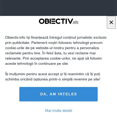
×
Citeşte mai departe
Obiectiv.info își finanțează întregul conținut jurnalistic exclusiv
prin publicitate. Partenerii noștri folosesc tehnologii precum
cookie-urile de pe website-ul nostru pentru a personaliza
STIRIDESPORT.RO
reclamele pentru tine. În felul ăsta, tu vezi reclame mai
relevante. Prin acceptarea cookie-urilor, ne ajuți să folosim
aceste tehnologii în continuare pe site.
Îți mulțumim pentru acest accept și îți reamintim că îți poți
schimba oricând opțiunea printr-o simplă revenire pe site!
Citeşte mai departe
DA, AM INȚELES
ROMANIATV.NET
Mai multe detalii