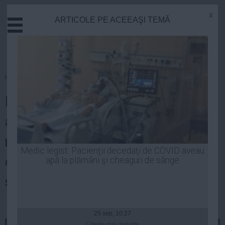
x
ARTICOLE PE ACEEAŞI TEMĂ
Actual
Economie
Justitie
Externe
Homepage
»
Politica
Educatie
Ludovic Orban: Dacă vom
Sanatate
Stiinta
ajunge în situaţia de a fi
Tehnologie
necesară carantinarea, nu vom
Cultura
Medic legist: Pacienţii decedaţi de COVID aveau
ezita să luăm decizii în acest
apă la plămâni şi cheaguri de sânge
Mediu
Life
sens
Politica
| 12 noi, 18:30
Guvern
25 sep, 10:27
Citeşte mai departe