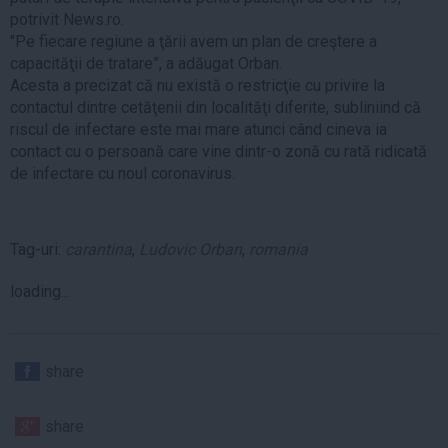
potrivit News.ro.
"Pe fiecare regiune a ţării avem un plan de creştere a
capacităţii de tratare”, a adăugat Orban.
Acesta a precizat că nu există o restricţie cu privire la
contactul dintre cetăţenii din localităţi diferite, subliniind că
riscul de infectare este mai mare atunci când cineva ia
contact cu o persoană care vine dintr-o zonă cu rată ridicată
de infectare cu noul coronavirus.
Tag-uri:
carantina
,
Ludovic Orban
,
romania
loading...
share
share