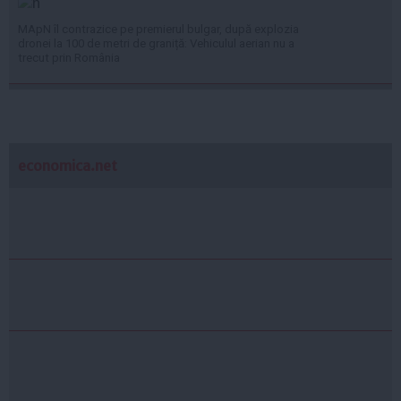
MApN îl contrazice pe premierul bulgar, după explozia
dronei la 100 de metri de graniță: Vehiculul aerian nu a
trecut prin România
economica.net