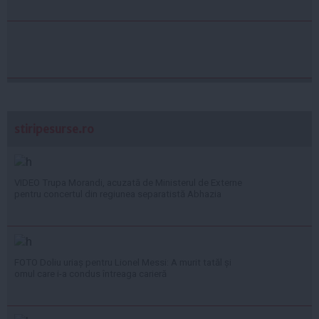
stiripesurse.ro
VIDEO Trupa Morandi, acuzată de Ministerul de Externe
pentru concertul din regiunea separatistă Abhazia
FOTO Doliu uriaș pentru Lionel Messi: A murit tatăl și
omul care i-a condus întreaga carieră