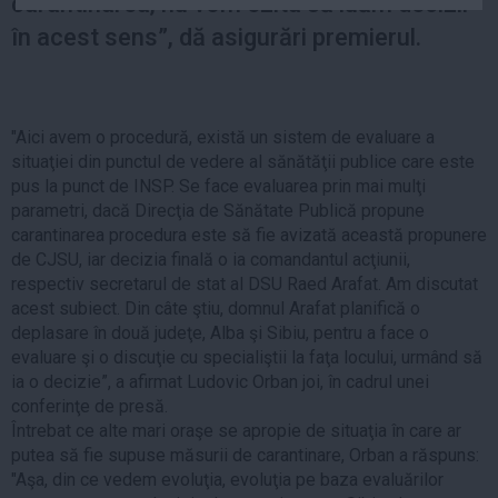
carantinarea, nu vom ezita să luăm decizii
Auto
în acest sens”, dă asigurări premierul.
Sport
Handbal
Box
"Aici avem o procedură, există un sistem de evaluare a
situaţiei din punctul de vedere al sănătăţii publice care este
Baschet
pus la punct de INSP. Se face evaluarea prin mai mulţi
Tenis
parametri, dacă Direcţia de Sănătate Publică propune
Alte sporturi
carantinarea procedura este să fie avizată această propunere
de CJSU, iar decizia finală o ia comandantul acţiunii,
Life
respectiv secretarul de stat al DSU Raed Arafat. Am discutat
acest subiect. Din câte ştiu, domnul Arafat planifică o
Funny
deplasare în două judeţe, Alba şi Sibiu, pentru a face o
Travel
evaluare şi o discuţie cu specialiştii la faţa locului, urmând să
Stil de viata
ia o decizie”, a afirmat Ludovic Orban joi, în cadrul unei
conferinţe de presă.
Întrebat ce alte mari oraşe se apropie de situaţia în care ar
putea să fie supuse măsurii de carantinare, Orban a răspuns:
"Aşa, din ce vedem evoluţia, evoluţia pe baza evaluărilor