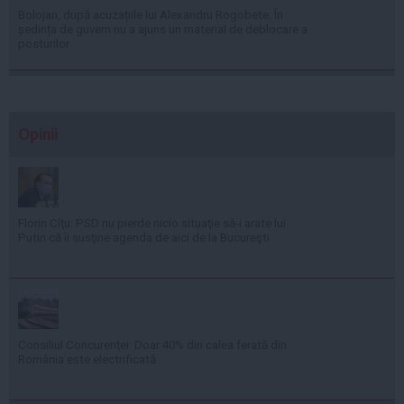
Bolojan, după acuzațiile lui Alexandru Rogobete: În
ședința de guvern nu a ajuns un material de deblocare a
posturilor
Opinii
Florin Cîţu: PSD nu pierde nicio situaţie să-i arate lui
Putin că îi susţine agenda de aici de la Bucureşti
Consiliul Concurenţei: Doar 40% din calea ferată din
România este electrificată