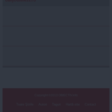
dailybusiness.ro
Copyright ©2013 OBIECTIV.info
Toate Ştirile
Autori
Taguri
Hartă site
Contact