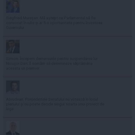
Siegfried Mureșan: Mă aștept ca Parlamentul să fie
convocat în iulie și ar fi o oportunitate pentru învestirea
Guvernului
Simion: Începem demersurile pentru suspendarea lui
Nicușor Dan; îl somăm să desemneze săptămâna
aceasta un premier
Abrudean: Președintele Senatului nu votează în locul
plenului și nu poate decide singur soarta unui proiect de
lege