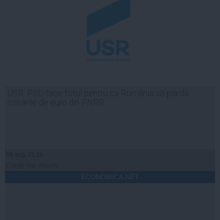
USR: PSD face totul pentru ca România să piardă
miliarde de euro din PNRR
06 aug, 21:16
Citeşte mai departe
ECONOMICA.NET