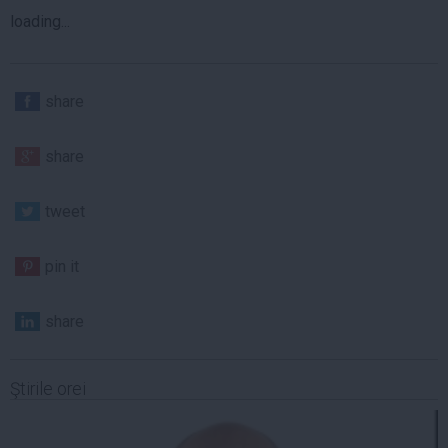
loading...
share
share
tweet
pin it
share
Ştirile orei