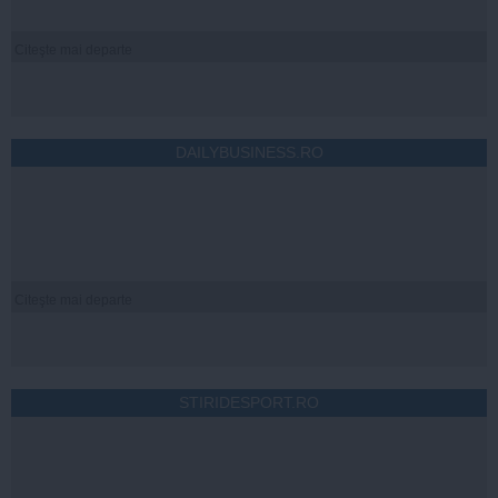
Citeşte mai departe
DAILYBUSINESS.RO
Citeşte mai departe
STIRIDESPORT.RO