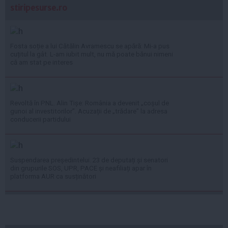
stiripesurse.ro
Fosta soție a lui Cătălin Avramescu se apără: Mi-a pus
cuțitul la gât. L-am iubit mult, nu mă poate bănui nimeni
că am stat pe interes
Revoltă în PNL. Alin Tișe: România a devenit „coșul de
gunoi al investitorilor”. Acuzații de „trădare” la adresa
conducerii partidului
Suspendarea președintelui. 23 de deputați și senatori
din grupurile SOS, UPR, PACE și neafiliați apar în
platforma AUR ca susținători