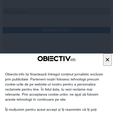
Citeşte mai departe
ROMANIATV.NET
×
Citeşte mai departe
Obiectiv.info își finanțează întregul conținut jurnalistic exclusiv
prin publicitate. Partenerii noștri folosesc tehnologii precum
cookie-urile de pe website-ul nostru pentru a personaliza
FEMINIS.RO
reclamele pentru tine. În felul ăsta, tu vezi reclame mai
relevante. Prin acceptarea cookie-urilor, ne ajuți să folosim
aceste tehnologii în continuare pe site.
Îți mulțumim pentru acest accept și îți reamintim că îți poți