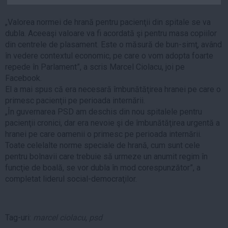
Auto
„Valorea normei de hrană pentru pacienţii din spitale se va
Sport
dubla. Aceeaşi valoare va fi acordată şi pentru masa copiilor
din centrele de plasament. Este o măsură de bun-simţ, având
Handbal
în vedere contextul economic, pe care o vom adopta foarte
Box
repede în Parlament”, a scris Marcel Ciolacu, joi pe
Baschet
Facebook.
El a mai spus că era necesară îmbunătăţirea hranei pe care o
Tenis
primesc pacienţii pe perioada internării.
Alte sporturi
„În guvernarea PSD am deschis din nou spitalele pentru
Life
pacienţii cronici, dar era nevoie şi de îmbunătăţirea urgentă a
hranei pe care oamenii o primesc pe perioada internării.
Funny
Toate celelalte norme speciale de hrană, cum sunt cele
pentru bolnavii care trebuie să urmeze un anumit regim în
Travel
funcţie de boală, se vor dubla în mod corespunzător”, a
Stil de viata
completat liderul social-democraţilor.
Tag-uri:
marcel ciolacu
,
psd