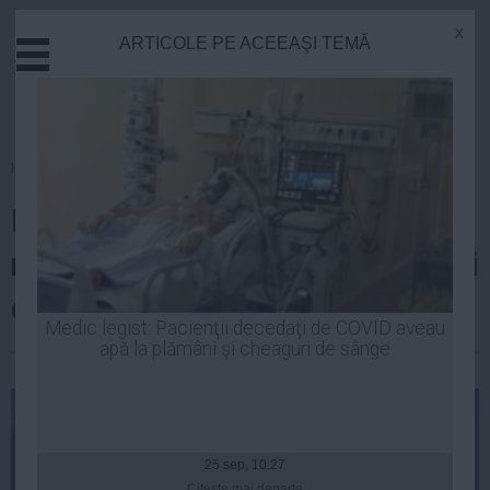
x
ARTICOLE PE ACEEAŞI TEMĂ
Actual
Economie
Justitie
Externe
Homepage
»
Actual
Educatie
Marcel Ciolacu: ”Valoarea
Sanatate
Stiinta
normei de hrană pentru pacienţii
Tehnologie
din spitale se va dubla!”
Cultura
Medic legist: Pacienţii decedaţi de COVID aveau
apă la plămâni şi cheaguri de sânge
Mediu
| 31 mar, 19:52
Life
Politica
Guvern
25 sep, 10:27
Citeşte mai departe