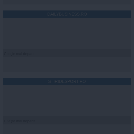
DAILYBUSINESS.RO
Citeşte mai departe
STIRIDESPORT.RO
Citeşte mai departe