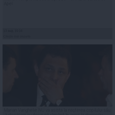
Apel
13 aug, 10:16
Citeşte mai departe
Marian Vanghelie NU va asista la naşterea copilului său.
Judecătorii au decis să rămână în arest la domiciliu