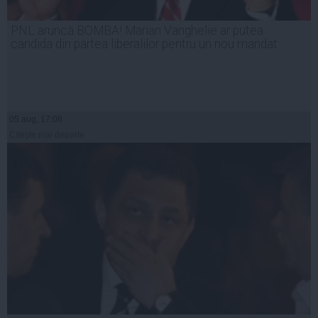
PNL aruncă BOMBA! Marian Vanghelie ar putea
candida din partea liberalilor pentru un nou mandat
05 aug, 17:08
Citeşte mai departe