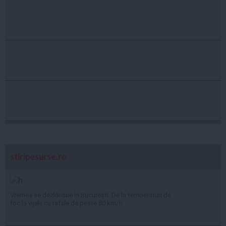
stiripesurse.ro
Vremea se dezlănțuie în București. De la temperaturi de
foc la vijelii cu rafale de peste 80 km/h