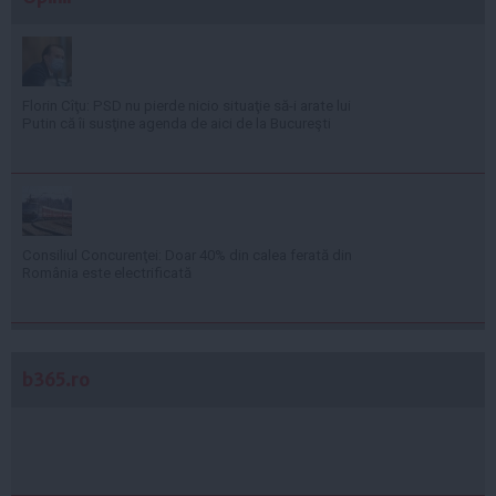
Florin Cîţu: PSD nu pierde nicio situaţie să-i arate lui
Putin că îi susţine agenda de aici de la Bucureşti
Consiliul Concurenţei: Doar 40% din calea ferată din
România este electrificată
b365.ro