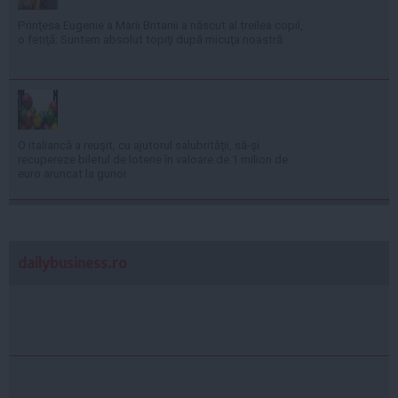
Prinţesa Eugenie a Marii Britanii a născut al treilea copil,
o fetiţă: Suntem absolut topiţi după micuţa noastră
O italiancă a reuşit, cu ajutorul salubrităţii, să-şi
recupereze biletul de loterie în valoare de 1 milion de
euro aruncat la gunoi
dailybusiness.ro