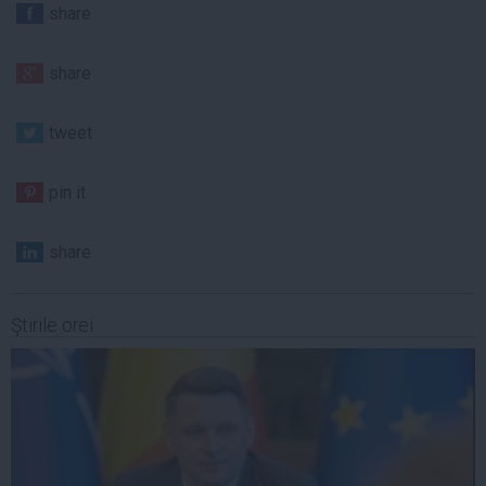
share
share
tweet
pin it
share
Ştirile orei