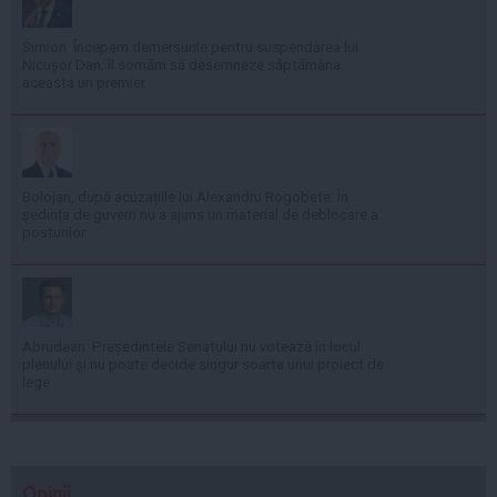
Simion: Începem demersurile pentru suspendarea lui
Nicușor Dan; îl somăm să desemneze săptămâna
aceasta un premier
Bolojan, după acuzațiile lui Alexandru Rogobete: În
ședința de guvern nu a ajuns un material de deblocare a
posturilor
Abrudean: Președintele Senatului nu votează în locul
plenului și nu poate decide singur soarta unui proiect de
lege
Opinii