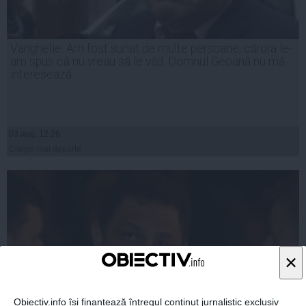
Vanghelie: Am fost sunat de multe persoane, cărora le-
am spus că nu vreau să le văd. Domnul Geoană nu mă
interesează
03 aug, 12:26
Citeşte mai departe
×
Obiectiv.info își finanțează întregul conținut jurnalistic exclusiv