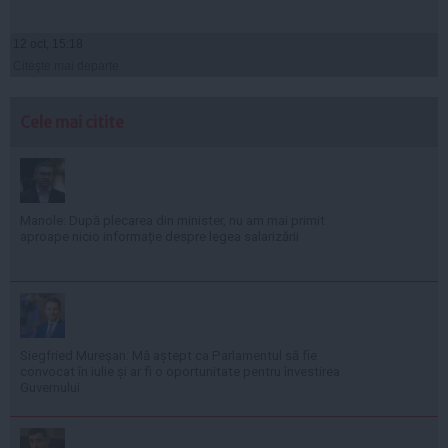
12 oct, 15:18
Citeşte mai departe
Cele mai citite
Manole: După plecarea din minister, nu am mai primit
aproape nicio informație despre legea salarizării
Siegfried Mureșan: Mă aștept ca Parlamentul să fie
convocat în iulie și ar fi o oportunitate pentru învestirea
Guvernului