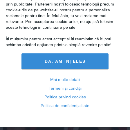
prin publicitate. Partenerii noștri folosesc tehnologii precum
cookie-urile de pe website-ul nostru pentru a personaliza
reclamele pentru tine. În felul ăsta, tu vezi reclame mai
MARIAN VANGHELIE primeşte vestea care îl
relevante. Prin acceptarea cookie-urilor, ne ajuți să folosim
DOBOARĂ
aceste tehnologii în continuare pe site.
Îți mulțumim pentru acest accept și îți reamintim că îți poți
schimba oricând opțiunea printr-o simplă revenire pe site!
03 aug, 18:04
Citeşte mai departe
DA, AM INȚELES
Mai multe detalii
Termeni și condiții
Politica privind cookies
Politica de confidențialitate