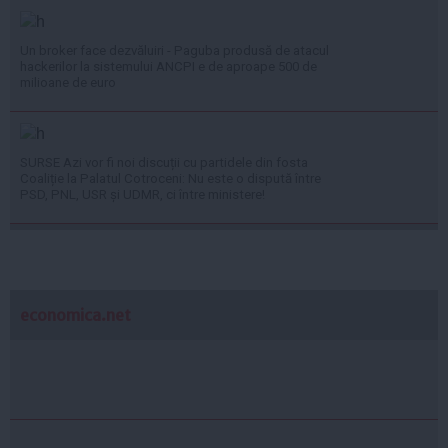
Un broker face dezvăluiri - Paguba produsă de atacul
hackerilor la sistemului ANCPI e de aproape 500 de
milioane de euro
SURSE Azi vor fi noi discuții cu partidele din fosta
Coaliție la Palatul Cotroceni: Nu este o dispută între
PSD, PNL, USR și UDMR, ci între ministere!
economica.net