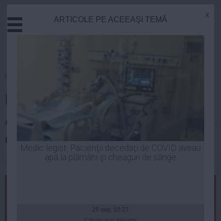
x
ARTICOLE PE ACEEAŞI TEMĂ
Actual
Economie
Justitie
Externe
Homepage
»
Actual
Educatie
Marian Vanghelie se
Sanatate
Stiinta
AUTODENUNŢĂ: "Veneam acasă
Tehnologie
cu câte doi saci de bani pe zi"
Cultura
Medic legist: Pacienţii decedaţi de COVID aveau
apă la plămâni şi cheaguri de sânge
Mediu
Robert Georgescu
| 27 aug, 11:17
Life
Politica
Guvern
25 sep, 10:27
Citeşte mai departe