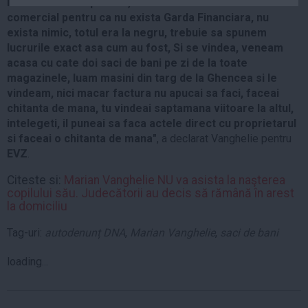
lucrasem in cooperatie, am facut bani si din actul
Auto
comercial pentru ca nu exista Garda Financiara, nu
Sport
exista nimic, totul era la negru, trebuie sa spunem
lucrurile exact asa cum au fost, Si se vindea, veneam
Handbal
acasa cu cate doi saci de bani pe zi de la toate
magazinele, luam masini din targ de la Ghencea si le
Box
vindeam, nici macar factura nu apucai sa faci, faceai
Baschet
chitanta de mana, tu vindeai saptamana viitoare la altul,
Tenis
intelegeti, il puneai sa faca actele direct cu proprietarul
si faceai o chitanta de mana"
, a declarat Vanghelie pentru
Alte sporturi
EVZ
.
Life
Citeste si:
Marian Vanghelie NU va asista la naşterea
Funny
copilului său. Judecătorii au decis să rămână în arest
la domiciliu
Travel
Tag-uri:
autodenunț DNA
,
Marian Vanghelie
,
saci de bani
Stil de viata
loading...