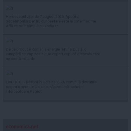
Horoscopul zilei de 7 august 2026. Apetitul
Săgetătorilor pentru cunoaștere este la cote maxime.
Află ce se întâmplă cu zodia ta
De ce produce România energie ieftină ziua și o
cumpără scump seara? Un expert explică greșeala care
ne costă miliarde
LIVE TEXT - Război în Ucraina: SUA continuă discuțiile
pentru a permite Ucrainei să producă rachete
interceptoare Patriot
economica.net