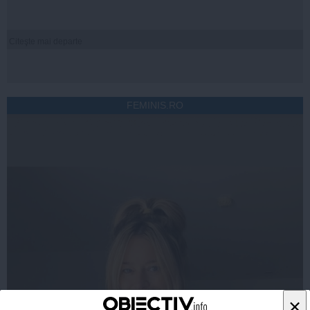
Citeşte mai departe
FEMINIS.RO
×