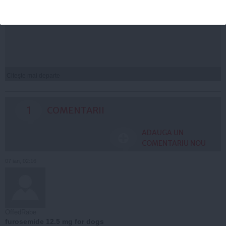
Laura Cosoi a explicat de ce și-a numit a cincea fiică
Nina. „Am știut că i se potrivește”
Citeşte mai departe
1
COMENTARII
ADAUGA UN
COMENTARIU NOU
07 ian, 02:16
OffedRabe
furosemide 12.5 mg for dogs