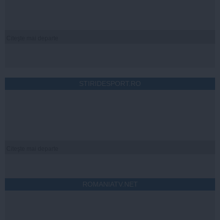
Citeşte mai departe
STIRIDESPORT.RO
Citeşte mai departe
ROMANIATV.NET