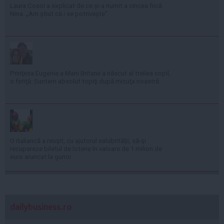
Laura Cosoi a explicat de ce și-a numit a cincea fiică
Nina. „Am știut că i se potrivește”
Prinţesa Eugenie a Marii Britanii a născut al treilea copil,
o fetiţă: Suntem absolut topiţi după micuţa noastră
O italiancă a reuşit, cu ajutorul salubrităţii, să-şi
recupereze biletul de loterie în valoare de 1 milion de
euro aruncat la gunoi
dailybusiness.ro