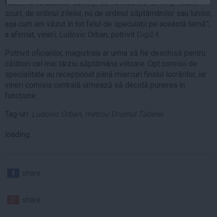
Rezolvarea acestor obiecţii se va face într-un timp relativ
Auto
scurt, de ordinul zilelor, nu de ordinul săptămânilor sau lunilor,
Sport
aşa cum am văzut în tot felul de speculaţii pe această temă”,
a afirmat, vineri, Ludovic Orban, potrivit
Digi24
.
Handbal
Potrivit oficialilor, magistrala ar urma să fie deschisă pentru
Box
călători cel mai târziu săptămâna viitoare. Opt comisii de
Baschet
specialitate au recepționat până miercuri finalul lucrărilor, iar
vineri comisia centrală urmează să decidă punerea în
Tenis
funcțiune.
Alte sporturi
Tag-uri:
Ludovic Orban
,
metrou Drumul Taberei
Life
loading...
Funny
Travel
Stil de viata
share
share