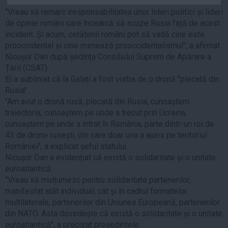
Auto
''Vreau să remarc iresponsabilitatea unor lideri politici și lideri
de opinie români care încearcă să scuze Rusia față de acest
Sport
incident. Și acum, cetățenii români pot să vadă cine este
Handbal
prooccidental și cine mimează prooccidentalismul'', a afirmat
Nicușor Dan după ședința Consiliului Suprem de Apărare a
Box
Țării (CSAT).
Baschet
El a subliniat că la Galați a fost vorba de o dronă ''plecată din
Rusia''.
Tenis
''Am avut o dronă rusă, plecată din Rusia, cunoaștem
Alte sporturi
traiectoria, cunoaștem pe unde a trecut prin Ucraina,
Life
cunoaștem pe unde a intrat în România, parte dintr-un roi de
43 de drone rusești, din care doar una a ajuns pe teritoriul
Funny
României'', a explicat șeful statului.
Travel
Nicușor Dan a evidențiat că există o solidaritate și o unitate
euroatlantică.
Stil de viata
''Vreau să mulțumesc pentru solidaritate partenerilor,
manifestat atât individual, cât și în cadrul formatelor
multilaterale, partenerilor din Uniunea Europeană, partenerilor
din NATO. Asta dovedește că există o solidaritate și o unitate
euroatlantică'', a precizat președintele.