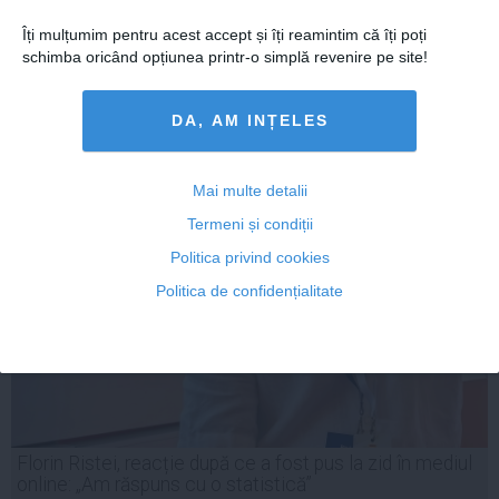
Îți mulțumim pentru acest accept și îți reamintim că îți poți
schimba oricând opțiunea printr-o simplă revenire pe site!
DA, AM INȚELES
Mai multe detalii
Termeni și condiții
Politica privind cookies
Politica de confidențialitate
Florin Ristei, reacție după ce a fost pus la zid în mediul
online: „Am răspuns cu o statistică”