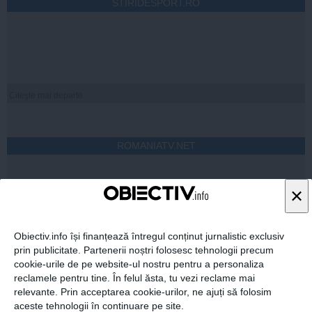
STIRIDESPORT.RO
Citeşte mai departe
ROMANIATV.NET
×
Obiectiv.info își finanțează întregul conținut jurnalistic exclusiv
Citeşte mai departe
prin publicitate. Partenerii noștri folosesc tehnologii precum
cookie-urile de pe website-ul nostru pentru a personaliza
reclamele pentru tine. În felul ăsta, tu vezi reclame mai
relevante. Prin acceptarea cookie-urilor, ne ajuți să folosim
FEMINIS.RO
aceste tehnologii în continuare pe site.