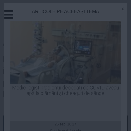
x
ARTICOLE PE ACEEAŞI TEMĂ
Actual
Economie
Justitie
Externe
Homepage
»
Actual
Educatie
Nicușor Dan: Remarc
Sanatate
Stiinta
iresponsabilitatea unor lideri
Tehnologie
politici care încearcă să scuze
Cultura
Medic legist: Pacienţii decedaţi de COVID aveau
Rusia
apă la plămâni şi cheaguri de sânge
Mediu
Life
| 29 mai, 17:20
Politica
Guvern
25 sep, 10:27
Citeşte mai departe