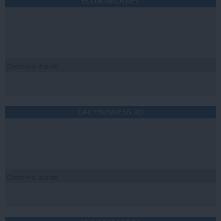
ECONOMICA.NET
Citeşte mai departe
DAILYBUSINESS.RO
Citeşte mai departe