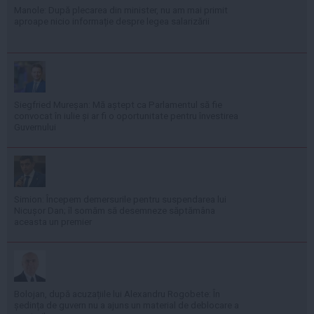
Manole: După plecarea din minister, nu am mai primit
aproape nicio informație despre legea salarizării
Siegfried Mureșan: Mă aștept ca Parlamentul să fie
convocat în iulie și ar fi o oportunitate pentru învestirea
Guvernului
Simion: Începem demersurile pentru suspendarea lui
Nicușor Dan; îl somăm să desemneze săptămâna
aceasta un premier
Bolojan, după acuzațiile lui Alexandru Rogobete: În
ședința de guvern nu a ajuns un material de deblocare a