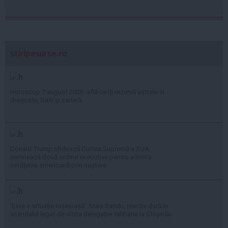
stiripesurse.ro
Horoscop 7 august 2026: află ce îți rezervă astrele în
dragoste, bani și carieră
Donald Trump sfidează Curtea Supremă a SUA:
semnează două ordine executive pentru a limita
cetățenia americană prin naștere
'Este o situație rușinoasă': Maia Sandu, reacție dură în
scandalul legat de vizita delegației talibane la Chișinău