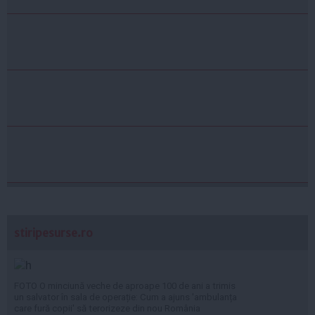
stiripesurse.ro
FOTO O minciună veche de aproape 100 de ani a trimis
un salvator în sala de operație: Cum a ajuns 'ambulanța
care fură copii' să terorizeze din nou România