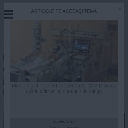
x
ARTICOLE PE ACEEAŞI TEMĂ
Actual
Economie
Justitie
Externe
Homepage
»
Actual
Educatie
Numărul infecțiilor cu noul
Sanatate
Stiinta
coronavirus a explodat în
Tehnologie
județul Ilfov. Încă o localitate
Cultura
Medic legist: Pacienţii decedaţi de COVID aveau
intră în carantină
apă la plămâni şi cheaguri de sânge
Mediu
Life
| 30 mar, 20:19
Politica
Guvern
25 sep, 10:27
Citeşte mai departe