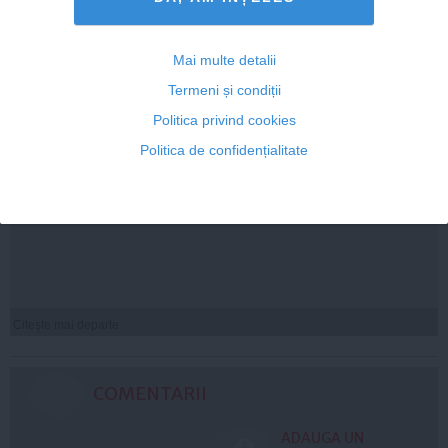
Mai multe detalii
Termeni și condiții
Politica privind cookies
Politica de confidențialitate
Cum îți hidratezi părul pe timp de caniculă
Citeşte mai departe
COMENTARII
ADAUGA UN