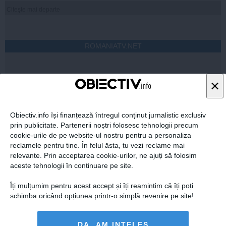
Citeşte mai departe
ROMANIATV.NET
×
Citeşte mai departe
Obiectiv.info își finanțează întregul conținut jurnalistic exclusiv
prin publicitate. Partenerii noștri folosesc tehnologii precum
cookie-urile de pe website-ul nostru pentru a personaliza
reclamele pentru tine. În felul ăsta, tu vezi reclame mai
relevante. Prin acceptarea cookie-urilor, ne ajuți să folosim
FEMINIS.RO
aceste tehnologii în continuare pe site.
Îți mulțumim pentru acest accept și îți reamintim că îți poți
schimba oricând opțiunea printr-o simplă revenire pe site!
DA, AM INȚELES