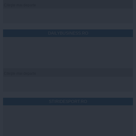
Citeşte mai departe
DAILYBUSINESS.RO
Citeşte mai departe
STIRIDESPORT.RO