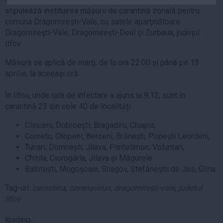
Auto
stipulează instituirea măsurii de carantină zonală pentru
comuna Dragomireşti-Vale, cu satele aparţinătoare
Sport
Dragomireşti-Vale, Dragomireşti-Deal şi Zurbaua, judeţul
Ilfov.
Handbal
Box
Măsura se aplică de marţi, de la ora 22.00 și până pe 13
aprilie, la aceeaşi oră.
Baschet
Tenis
În Ilfov, unde rata de infectare a ajuns la 9,12, sunt în
Alte sporturi
carantină 23 din cele 40 de localități:
Life
Clinceni, Dobroești, Bragadiru, Chiajna,
Cornetu, Otopeni, Berceni, Brănești, Popești Leordeni,
Funny
Tunari, Domnești, Jilava, Pantelimon, Voluntari,
Travel
Chitila, Ciorogârla, Jilava și Măgurele
Stil de viata
Baloteşti, Mogoşoaia, Snagov, Ştefăneştii de Jos, Glina.
Tag-uri:
carantina
,
coronavirus
,
dragomirești-vale
,
judetul
Ilfov
loading...