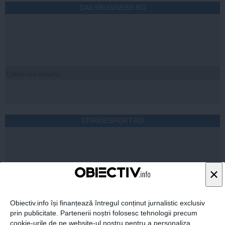
DAILYBUSINESS.RO
Citeşte mai departe
STIRIDESPORT.RO
×
Citeşte mai departe
Obiectiv.info își finanțează întregul conținut jurnalistic exclusiv
prin publicitate. Partenerii noștri folosesc tehnologii precum
cookie-urile de pe website-ul nostru pentru a personaliza
ROMANIATV.NET