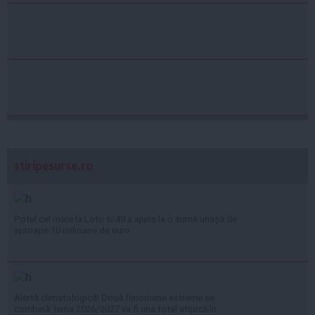
stiripesurse.ro
Potul cel mare la Loto 6/49 a ajuns la o sumă uriașă de
aproape 10 milioane de euro
Alertă climatologică! Două fenomene extreme se
combină: Iarna 2026/2027 va fi una total atipică în