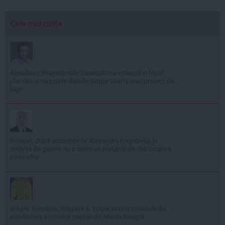
Cele mai citite
Abrudean: Președintele Senatului nu votează în locul
plenului și nu poate decide singur soarta unui proiect de
lege
Bolojan, după acuzațiile lui Alexandru Rogobete: În
ședința de guvern nu a ajuns un material de deblocare a
posturilor
MApN: România, Bulgaria și Turcia extind misiunile de
combatere a minelor marine din Marea Neagră