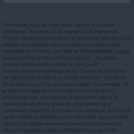
Auto
Sport
”Dl. ministru Vela, am văzut că ați capturat și ați reușit
Handbal
extrădarea... Aici vreau să vă încurajez și să transmiteți
Box
Poliției, Jandarmeriei că trebuie să intensifice lupta împotriva
Baschet
rețelelor infracționale, împotriva clanurilor interlope, fără
menajamente, toleranță zero față de infracționalitate.”, a spus
Tenis
premierul Orban, în timp ce Vela a replicat: ”: Am înțeles,
Alte sporturi
domnule prim-ministru, suntem cu ochii pe ei!”
Evident, premierul a continuat atacul: ”Sunteți cu ochii pe ei,
Life
dar dacă numai vă uitați la ei, vă dați seama că... Trebuie să
Funny
fiți cu altceva pe ei...”, a spus el precizând, de asemenea: ”ici
ar trebui să asigurați o bună colaborare cu toți factorii
Travel
instituționali care sunt implicați în acest efort, atât de la
Stil de viata
cunoașterea efectivă a grupurilor infracționale, cât și
colaborarea cu justiția, cu procurorii, cu instanțele, astfel încât
să fim extrem de eficienți în orice intervenție. Iar acolo unde
sunt șefi de poliție care nu iau măsurile împotriva acestor
rețele infracționale trebuie schimbați fără niciun fel de