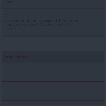
Europa
VIDEO Ambulanță atacată cu topoarele în Cluj: „Șansa
noastră știți care a fost? Că au fost proști, altfel ne
omorau”
economica.net