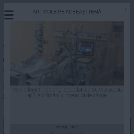
x
ARTICOLE PE ACEEAŞI TEMĂ
Actual
Economie
Justitie
Externe
Homepage
»
Actual
Educatie
Orban îl atacă pe Marcel Vela:
Sanatate
Stiinta
”Nu trebuie să fiți doar cu ochii
Tehnologie
pe infractori, trebuie să fiți cu
Cultura
Medic legist: Pacienţii decedaţi de COVID aveau
altceva pe ei!”
apă la plămâni şi cheaguri de sânge
Mediu
Life
| 14 aug, 22:29
Politica
Guvern
25 sep, 10:27
Citeşte mai departe