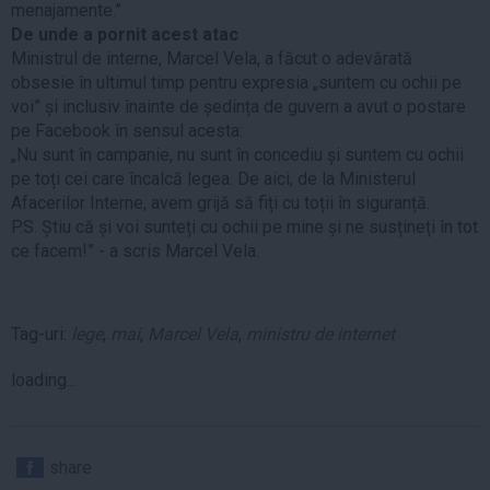
menajamente.”
De unde a pornit acest atac
Ministrul de interne, Marcel Vela, a făcut o adevărată
obsesie în ultimul timp pentru expresia „suntem cu ochii pe
voi” și inclusiv înainte de ședința de guvern a avut o postare
pe Facebook în sensul acesta:
„Nu sunt în campanie, nu sunt în concediu și suntem cu ochii
pe toți cei care încalcă legea. De aici, de la Ministerul
Afacerilor Interne, avem grijă să fiți cu toții în siguranță.
P.S. Știu că și voi sunteți cu ochii pe mine și ne susțineți în tot
ce facem!” - a scris Marcel Vela.
Tag-uri:
lege
,
mai
,
Marcel Vela
,
ministru de internet
loading...
share