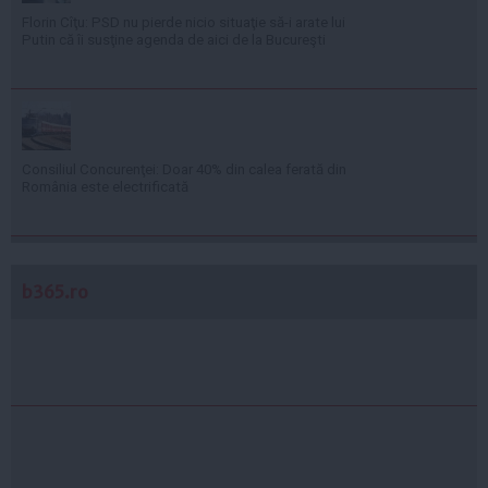
Florin Cîţu: PSD nu pierde nicio situaţie să-i arate lui
Putin că îi susţine agenda de aici de la Bucureşti
Consiliul Concurenţei: Doar 40% din calea ferată din
România este electrificată
b365.ro