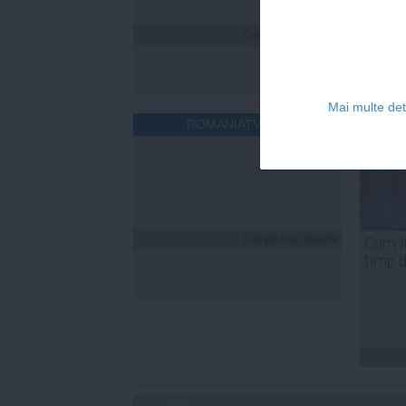
Citeşte mai departe
Mai multe deta
ROMANIATV.NET
Citeşte mai departe
Cum îț
timp 