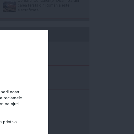
Consiliul Concurenţei: Doar 40% din
calea ferată din România este
electrificată
b365.ro
nerii noștri
za reclamele
r, ne ajuți
a printr-o