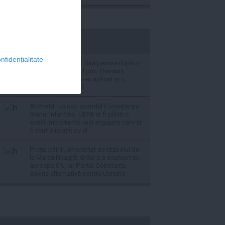
stiripesurse.ro
nfidențialitate
Un român a rămas fără permis după o
plimbare cu ATV-ul prin Thassos.
Autoritățile elene i-au aplicat și o
amendă frumușică
Anchetă: Un nou scandal îl lovește pe
Gianni Infantino. UEFA ar fi plătit o
sumă importantă unei angajate care ar
fi avut o relație cu el
Prețul pâinii, amenințat de războiul de
la Marea Neagră. Grâul s-a scumpit cu
aproape 6%, iar Portul Constanța
devine alternativă pentru Ucraina