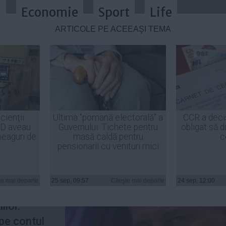
a
Economie
Sport
Life
ARTICOLE PE ACEEAŞI TEMĂ
e după GRATII: Azi îmi este cel 
cienţii
Ultima "pomană electorală" a
CCR a deci
ID aveau
Guvernului: Tichete pentru
obligat să d
heaguri de
masă caldă pentru
c
pensionarii cu venituri mici
s 12 ani şi
FO-
te mai departe
25 sep, 09:57
Citeşte mai departe
24 sep, 12:00
ru prima
ilor.
pe contul