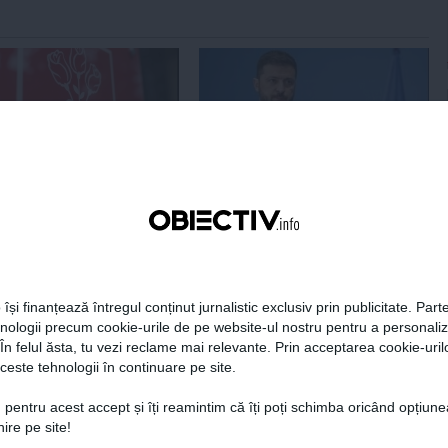
Centralele pe cărbune
Zelenski a ajuns în Serbia, în
 necesitate în situația
prima sa vizită în acest stat
ță majoră a țării
aliat tradițional al Rusiei după
re
2022
 își finanțează întregul conținut jurnalistic exclusiv prin publicitate. Parte
19:47
Citeşte mai departe
07 aug, 21:11
Citeşte mai departe
hnologii precum cookie-urile de pe website-ul nostru pentru a personali
 În felul ăsta, tu vezi reclame mai relevante. Prin acceptarea cookie-urilo
DAILYBUSINESS.RO
STIRIDESPORT.RO
ceste tehnologii în continuare pe site.
 pentru acest accept și îți reamintim că îți poți schimba oricând opțiune
ire pe site!