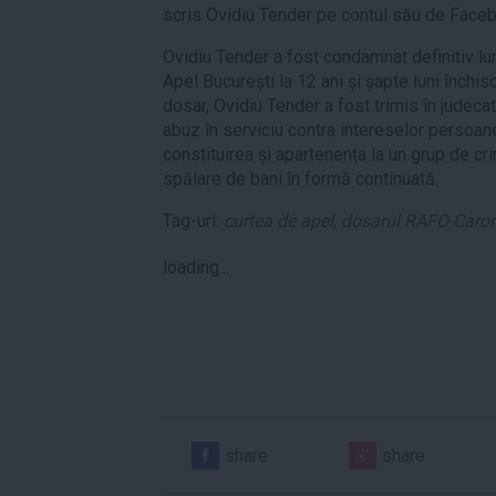
scris Ovidiu Tender pe contul său de Face
Ovidiu Tender a fost condamnat definitiv lun
Apel București la 12 ani și șapte luni înch
dosar, Ovidiu Tender a fost trimis în judecat
abuz în serviciu contra intereselor persoanei
constituirea și apartenența la un grup de cr
spălare de bani în formă continuată.
Tag-uri:
curtea de apel
,
dosarul RAFO-Caro
loading...
share
share