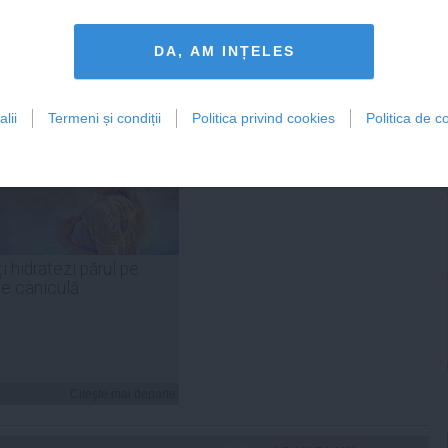
Citeşte mai departe
Citeşte mai departe
DA, AM INȚELES
lii
Termeni și condiții
Politica privind cookies
Politica de co
FEMINIS.RO
i hidratezi părul pe
de caniculă
Citeşte mai departe