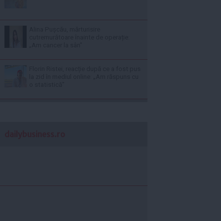
Alina Pușcău, mărturisire
cutremurătoare înainte de operație:
„Am cancer la sân”
Florin Ristei, reacție după ce a fost pus
la zid în mediul online: „Am răspuns cu
o statistică”
dailybusiness.ro