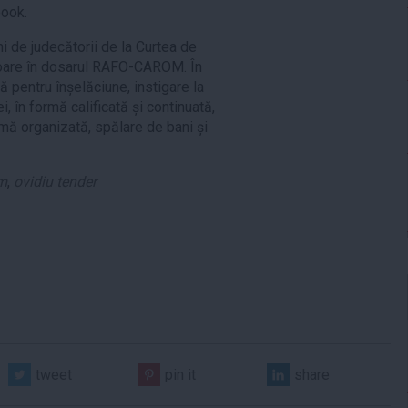
book.
i de judecătorii de la Curtea de
isoare în dosarul RAFO-CAROM. În
ă pentru înșelăciune, instigare la
, în formă calificată și continuată,
imă organizată, spălare de bani și
m
,
ovidiu tender
tweet
pin it
share