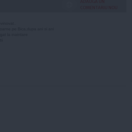
ADAUGA UN
COMENTARIU NOU
evinovat..
toarne pe Bica,dupa ani si ani
gat la inaintare
ii