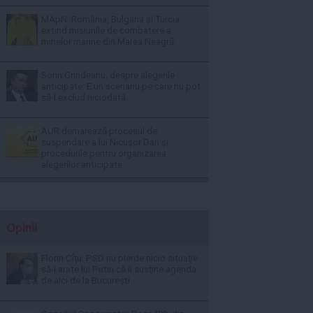
MApN: România, Bulgaria și Turcia
extind misiunile de combatere a
minelor marine din Marea Neagră
Sorin Grindeanu, despre alegerile
anticipate: E un scenariu pe care nu pot
să-l exclud niciodată
AUR demarează procesul de
suspendare a lui Nicușor Dan și
procedurile pentru organizarea
alegerilor anticipate
Opinii
Florin Cîţu: PSD nu pierde nicio situaţie
să-i arate lui Putin că îi susţine agenda
de aici de la Bucureşti