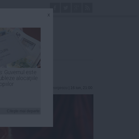
x
mai rău
s: Guvernul este
ubleze alocaţiile
opiilor
Robert Georgescu
| 16 iun, 21:00
Citeşte mai departe