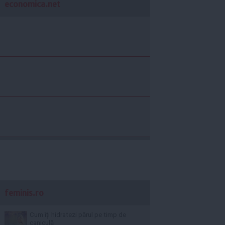
economica.net
feminis.ro
Cum îți hidratezi părul pe timp de
caniculă