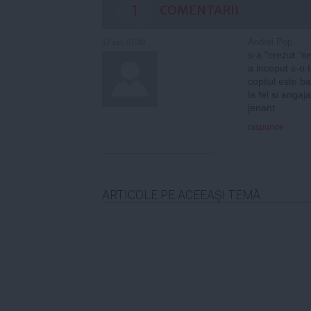
1
COMENTARII
Andrei Pop
17 iun, 07:38
s-a "crezut "n
a inceput s-o 
copilul este ba
la fel si angajat
jenant
raspunde
ARTICOLE PE ACEEAŞI TEMĂ