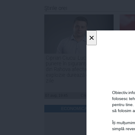
Ştirile orei
×
Ciprian Ciucu: Lucrările de
PSD: 
punere în siguranță a blocului
sunt o
din Rahova afectat de
de for
explozie durează circa 50 de
noast
zile
Obiectiv.info
07 aug, 19:45
Citeşte mai departe
07 aug, 
folosesc te
pentru tine.
ECONOMICA.NET
să folosim a
Îți mulțumim
simplă reven