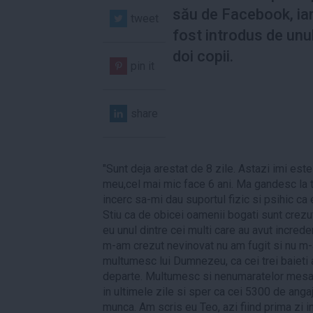
său de Facebook, iar
tweet
fost introdus de unul
doi copii.
pin it
share
"Sunt deja arestat de 8 zile. Astazi imi este 
meu,cel mai mic face 6 ani. Ma gandesc la 
incerc sa-mi dau suportul fizic si psihic ca
Stiu ca de obicei oamenii bogati sunt crezut
eu unul dintre cei multi care au avut increder
m-am crezut nevinovat nu am fugit si nu m-am
multumesc lui Dumnezeu, ca cei trei baieti 
departe. Multumesc si nenumaratelor mesaje
in ultimele zile si sper ca cei 5300 de anga
munca. Am scris eu Teo, azi fiind prima zi in