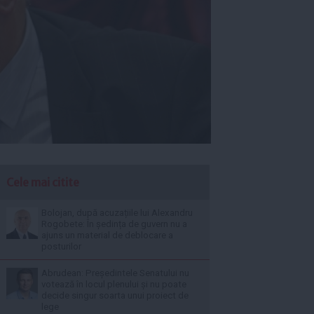
Cele mai citite
Bolojan, după acuzațiile lui Alexandru
Rogobete: În ședința de guvern nu a
ajuns un material de deblocare a
posturilor
Abrudean: Președintele Senatului nu
votează în locul plenului și nu poate
decide singur soarta unui proiect de
lege