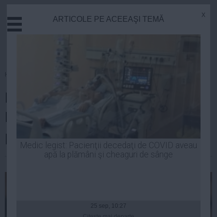
x
ARTICOLE PE ACEEAŞI TEMĂ
Actual
Economie
Justitie
Externe
Homepage
»
Justitie
Educatie
Petre Roman, declarat
Sanatate
Stiinta
INCOMPATIBIL. Deputatul îşi
Tehnologie
pierde mandatul
Cultura
Medic legist: Pacienţii decedaţi de COVID aveau
apă la plămâni şi cheaguri de sânge
Mediu
Laurentiu Panait
| 13 ian, 18:31
Life
Politica
Guvern
25 sep, 10:27
Citeşte mai departe