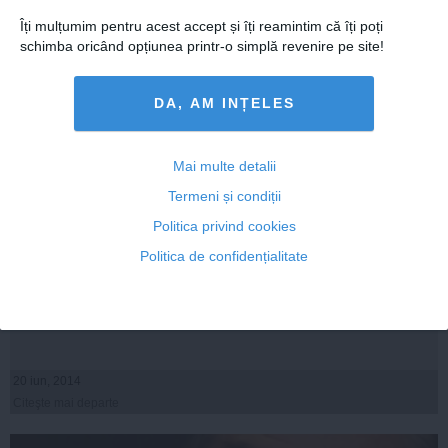
Îți mulțumim pentru acest accept și îți reamintim că îți poți
schimba oricând opțiunea printr-o simplă revenire pe site!
DA, AM INȚELES
Mai multe detalii
Termeni și condiții
Politica privind cookies
MIOARA ROMAN se destăinuie! Adevăratul motiv
Politica de confidențialitate
pentru care a divorţat de PETRE ROMAN!
20 iun, 2014
Citeşte mai departe