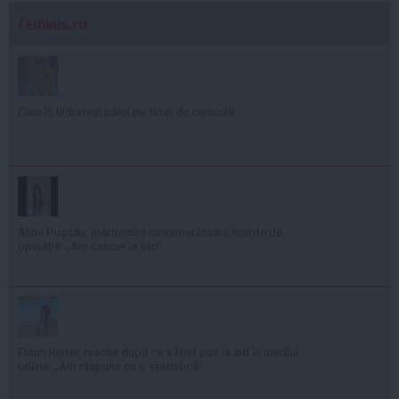
feminis.ro
Cum îți hidratezi părul pe timp de caniculă
Alina Pușcău, mărturisire cutremurătoare înainte de
operație: „Am cancer la sân”
Florin Ristei, reacție după ce a fost pus la zid în mediul
online: „Am răspuns cu o statistică”