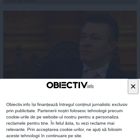
Citeşte mai departe
×
Cristian Diaconescu: un pion bun la toate și la nimic
Obiectiv.info își finanțează întregul conținut jurnalistic exclusiv
prin publicitate. Partenerii noștri folosesc tehnologii precum
cookie-urile de pe website-ul nostru pentru a personaliza
reclamele pentru tine. În felul ăsta, tu vezi reclame mai
relevante. Prin acceptarea cookie-urilor, ne ajuți să folosim
12 iun, 2014
aceste tehnologii în continuare pe site.
Citeşte mai departe