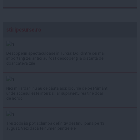
stiripesurse.ro
Descoperiri spectaculoase în Turcia: Doi dintre cei mai
importanți zei antici au fost descoperiți la distanță de
doar câteva zile
Nici miliardarii nu au ce căuta aici: locurile de pe Pământ
unde accesul este interzis, iar supraviețuirea ține doar
de noroc
Trei zodii își pot schimba definitiv destinul până pe 13
august. Vezi dacă te numeri printre ele