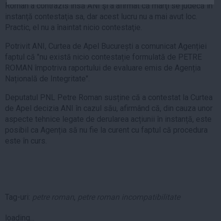
Roman a contrazis însă ANI şi a afirmat că marţi se judecă în
Auto
instanţă contestaţia sa, dar acest lucru nu a mai avut loc.
Sport
Practic, el nu a înaintat nicio contestaţie.
Handbal
Potrivit ANI, Curtea de Apel București a comunicat Agenției
faptul că "nu există nicio contestație formulată de PETRE
Box
ROMAN împotriva raportului de evaluare emis de Agenția
Baschet
Națională de Integritate".
Tenis
Deputatul PNL Petre Roman susține că a contestat la Curtea
Alte sporturi
de Apel decizia ANI în cazul său, afirmând că, din cauza unor
Life
aspecte tehnice legate de derularea acțiunii în instanță, este
posibil ca Agenția să nu fie la curent cu faptul că procedura
Funny
este în curs.
Travel
Stil de viata
Tag-uri:
petre roman
,
petre roman incompatibilitate
loading...