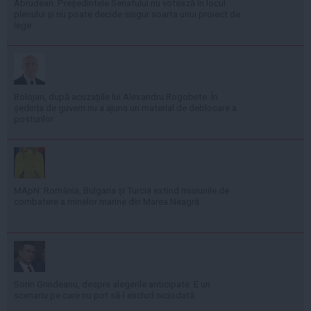
Abrudean: Președintele Senatului nu votează în locul
plenului și nu poate decide singur soarta unui proiect de
lege
Bolojan, după acuzațiile lui Alexandru Rogobete: În
ședința de guvern nu a ajuns un material de deblocare a
posturilor
MApN: România, Bulgaria și Turcia extind misiunile de
combatere a minelor marine din Marea Neagră
Sorin Grindeanu, despre alegerile anticipate: E un
scenariu pe care nu pot să-l exclud niciodată