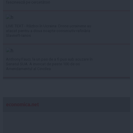
fascinează pe cercetători
LIVE TEXT - Război în Ucraina: Drone ucrainene au
atacat pentru a doua noapte consecutiv rafinăria
Slavneft-Ianos
Anthony Fauci, la un pas de a fi pus sub acuzare în
Senatul SUA. A invocat de peste 100 de ori
Amendamentul al Cincilea
economica.net