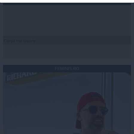
ROMANIATV.NET
Citeşte mai departe
FEMINIS.RO