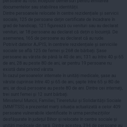
persoane au fost începute demersuri pentru emiterea
documentelor sau stabilirea identității.
Dintre persoanele relocate în centre rezidențiale și servicii
sociale, 125 de persoane dețin certificate de încadrare în
grad de handicap, 121 figurează cu venituri sau au declarat
venituri, iar 18 persoane au declarat că dețin o locuință. De
asemenea, 165 de persoane au declarat că au rude.
Potrivit datelor AJPIS, în centrele rezidențiale și serviciile
sociale se află 125 de femei și 268 de bărbați. Șase
persoane au vârsta de până la 40 de ani, 131 au între 40 și 65
de ani, 28 au peste 80 de ani, iar pentru 19 persoane nu
există date privind vârsta.
În cazul persoanelor internate în unități medicale, șase au
vârste cuprinse între 40 și 65 de ani, șapte între 65 și 80 de
ani, iar două persoane au peste 80 de ani. Dintre cei internați,
trei sunt femei și 12 sunt bărbați.
Ministerul Muncii, Familiei, Tineretului și Solidarității Sociale
(MMFTSS) a prezentat marți situația actualizată a celor 409
persoane vulnerabile identificate în urma perchezițiilor
desfășurate în județul Bihor și relocate în centre sociale și
unități medicale din țară. Dintre acestea, 394 de persoane au