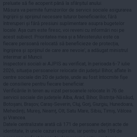
preluate să fie acoperit până la sfârșitul anului.
Măsura va permite furnizorilor de servicii sociale asigurarea
îngrijirii și sprijinul necesare tuturor beneficiarilor, fără
întreruperi și fără presiuni suplimentare asupra bugetelor
locale. Așa cum este firesc, voi reveni cu informări noi pe
acest subiect. Prioritatea mea și a Ministerului este ca
fiecare persoană relocată să beneficieze de protecția,
îngrijirea și sprijinul de care are nevoie', a adăugat ministrul
interimar al Muncii.
Inspectorii sociali ai AJPIS au verificat, în perioada 6-7 iulie
2026, situația persoanelor relocate din județul Bihor, aflate în
centre sociale din 20 de județe, unde au fost întocmite fișe
de consiliere pentru fiecare beneficiar.
Verificările în teren au vizat persoanele relocate în 76 de
servicii sociale din județele Alba, Arad, Bihor, Bistrița-Năsăud,
Botoșani, Brașov, Caraș-Severin, Cluj, Gorj, Giurgiu, Hunedoara,
Mehedinți, Mureș, Neamț, Olt, Satu Mare, Sibiu, Timiș, Vâlcea
și Vrancea.
Datele centralizate arată că 171 de persoane dețin acte de
identitate, în unele cazuri expirate, iar pentru alte 159 de