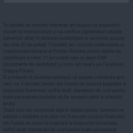
Auto
Sport
'În calitate de ministru interimar, am dispus ca inspectorii
Handbal
sociali să monitorizeze și să verifice săptămânal situația
Box
oamenilor aflați în centrele rezidențiale și serviciile sociale
Baschet
din cele 20 de județe. Totodată, am solicitat colaborarea cu
Inspectoratul General al Poliției Române pentru datele de
Tenis
identificare a celor 11 persoane care nu dețin CNP
Alte sporturi
(documente de identitate)', a scris luni seara, pe Facebook,
Life
Dragoș Pîslaru.
El a reiterat că Guvernul urmează să adopte o hotărâre prin
Funny
care vor fi alocate fonduri din Fondul de rezervă bugetară la
dispoziția Guvernului, astfel încât standardul de cost pentru
Travel
toate persoanele preluate să fie acoperit până la sfârșitul
Stil de viata
anului.
'După cum am comunicat deja în spațiul public, Guvernul va
adopta o hotărâre prin care vor fi alocate resurse financiare
din Fondul de rezervă bugetară la dispoziția Guvernului,
astfel încât standardul de cost pentru toate persoanele