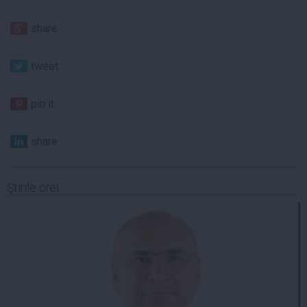
share
tweet
pin it
share
Ştirile orei