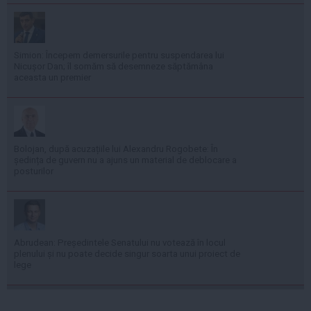
Simion: Începem demersurile pentru suspendarea lui
Nicușor Dan; îl somăm să desemneze săptămâna
aceasta un premier
Bolojan, după acuzațiile lui Alexandru Rogobete: În
ședința de guvern nu a ajuns un material de deblocare a
posturilor
Abrudean: Președintele Senatului nu votează în locul
plenului și nu poate decide singur soarta unui proiect de
lege