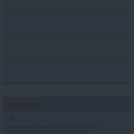
stiripesurse.ro
Chinezii au reușit, după 50 de ani, să confirme o nouă
formă de materie: ce e „glueball”, materia care îi