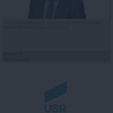
Irineu Darău afirmă că industria naţională de apărare
trebuie să devină mai competitivă
06 aug, 21:18
Citeşte mai departe