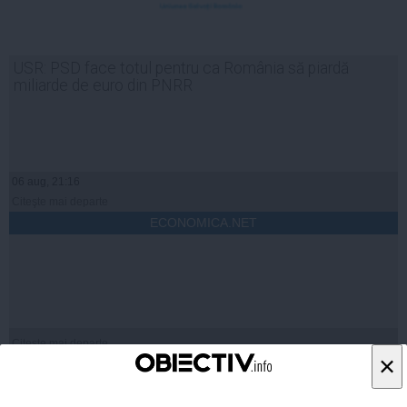
USR: PSD face totul pentru ca România să piardă
miliarde de euro din PNRR
06 aug, 21:16
Citeşte mai departe
ECONOMICA.NET
Citeşte mai departe
×