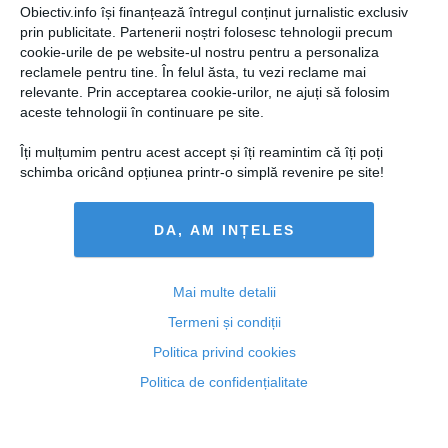
Obiectiv.info își finanțează întregul conținut jurnalistic exclusiv
DAILYBUSINESS.RO
prin publicitate. Partenerii noștri folosesc tehnologii precum
cookie-urile de pe website-ul nostru pentru a personaliza
reclamele pentru tine. În felul ăsta, tu vezi reclame mai
relevante. Prin acceptarea cookie-urilor, ne ajuți să folosim
aceste tehnologii în continuare pe site.
Îți mulțumim pentru acest accept și îți reamintim că îți poți
Citeşte mai departe
schimba oricând opțiunea printr-o simplă revenire pe site!
DA, AM INȚELES
STIRIDESPORT.RO
Mai multe detalii
Termeni și condiții
Politica privind cookies
Citeşte mai departe
Politica de confidențialitate