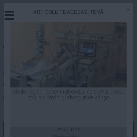
x
ARTICOLE PE ACEEAŞI TEMĂ
Actual
Economie
Justitie
Externe
Homepage
»
Actual
Educatie
Pîslaru dispune verificări
Sanatate
Stiinta
săptămânale în centrele unde au
Tehnologie
fost relocate persoanele
Cultura
Medic legist: Pacienţii decedaţi de COVID aveau
vulnerabile din județul Bihor
apă la plămâni şi cheaguri de sânge
Mediu
Life
| 07 iul, 23:00
Politica
Guvern
25 sep, 10:27
Citeşte mai departe