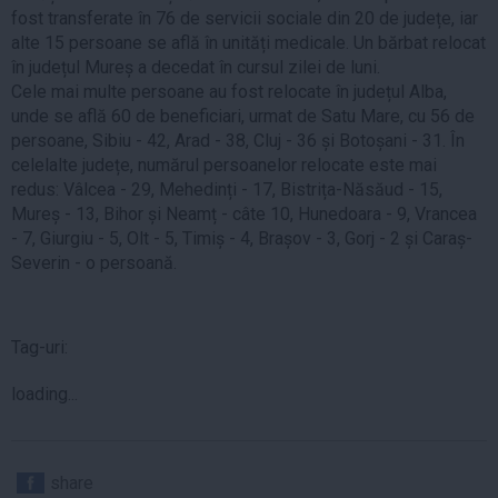
fost transferate în 76 de servicii sociale din 20 de județe, iar
alte 15 persoane se află în unități medicale. Un bărbat relocat
în județul Mureș a decedat în cursul zilei de luni.
Cele mai multe persoane au fost relocate în județul Alba,
unde se află 60 de beneficiari, urmat de Satu Mare, cu 56 de
persoane, Sibiu - 42, Arad - 38, Cluj - 36 și Botoșani - 31. În
celelalte județe, numărul persoanelor relocate este mai
redus: Vâlcea - 29, Mehedinți - 17, Bistrița-Năsăud - 15,
Mureș - 13, Bihor și Neamț - câte 10, Hunedoara - 9, Vrancea
- 7, Giurgiu - 5, Olt - 5, Timiș - 4, Brașov - 3, Gorj - 2 și Caraș-
Severin - o persoană.
Tag-uri:
loading...
share