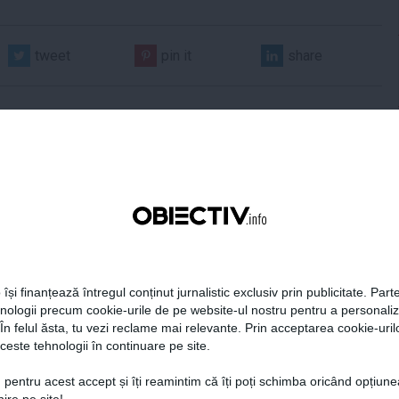
tweet
pin it
share
era preşedintelui
Tanczos Barna: Nu se poate
r Dan îşi publică
exclude nicio variantă în
aţiile de avere şi de
formarea guvernului; probabil
 își finanțează întregul conținut jurnalistic exclusiv prin publicitate. Parte
ese
în două săptămâni o să avem
hnologii precum cookie-urile de pe website-ul nostru pentru a personali
rezultate
 În felul ăsta, tu vezi reclame mai relevante. Prin acceptarea cookie-urilo
ceste tehnologii în continuare pe site.
18:49
Citeşte mai departe
05 aug, 18:46
Citeşte mai departe
 pentru acest accept și îți reamintim că îți poți schimba oricând opțiune