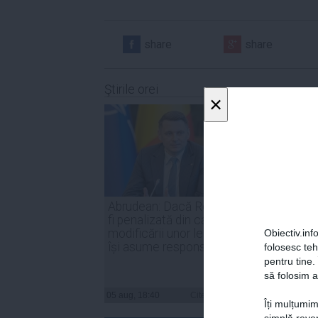
share
share
Ştirile orei
×
Abrudean: Dacă România va
Parten
fi penalizată din cauza
Nicuşo
modificării unor legi, PSD să
declar
Obiectiv.info
își asume responsabilitatea
inter
folosesc te
pentru tine.
să folosim a
05 aug, 18:40
Citeşte mai departe
05 aug, 
Îți mulțumim