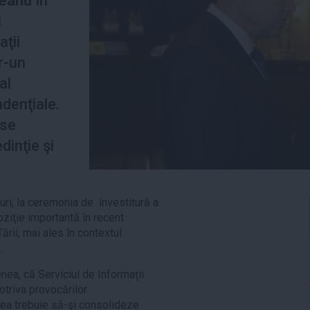
reanu
în
l
aţii
r-un
al
denţiale.
ese
dinţie şi
uri, la ceremonia de învestitură a
ziţie importantă în recent
rii, mai ales în contextul
.
ea, că Serviciul de Informații
potriva provocărilor
eea trebuie să-şi consolideze