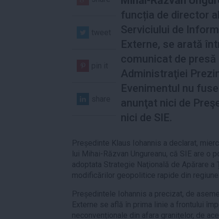
Mihai-Răzvan Ungu
funcția de director a
Serviciului de Inform
tweet
Externe, se arată înt
comunicat de presă 
pin it
Administraţiei Prezin
Evenimentul nu fus
share
anunţat nici de Preşe
nici de SIE.
Președinte Klaus Iohannis a declarat, mierc
lui Mihai-Răzvan Ungureanu, că SIE are o po
adoptata Strategie Naţională de Apărare a Ță
modificărilor geopolitice rapide din regiune
Președintele Iohannis a precizat, de asemen
Externe se află în prima linie a frontului îm
neconvenționale din afara granițelor, de ac