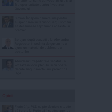
Parlamentul să fie convocat în iulie și ar
fi o oportunitate pentru învestirea
Guvernului
Simion: Începem demersurile pentru
suspendarea lui Nicușor Dan; îl somăm
să desemneze săptămâna aceasta un
premier
Bolojan, după acuzațiile lui Alexandru
Rogobete: În ședința de guvern nu a
ajuns un material de deblocare a
posturilor
Abrudean: Președintele Senatului nu
votează în locul plenului și nu poate
decide singur soarta unui proiect de
lege
Opinii
Florin Cîţu: PSD nu pierde nicio situaţie
să-i arate lui Putin că îi susţine agenda