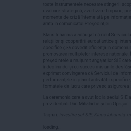
toate instrumentele necesare atingerii scopu
evaluare strategică, avertizare timpurie, pre
momente de criză întemeiată pe informație r
arată în comunicatul Preşedinţiei.
Klaus Iohannis a adăugat că rolul Serviciulu
relaţiilor şi cooperării euroatlantice şi inter
specifice şi-a dovedit eficiența în domeniul 
promovarea multiplelor interese naţionale. În
preşedintele a mulțumit angajaților SIE care
îndeplinindu-și cu succes misiunile desfășu
exprimat convingerea că Serviciul de Inform
performanţele în planul activităţii specifice, 
formatele de lucru care privesc asigurarea s
La ceremonia care a avut loc la sediul SIE au
prezidențiali Dan Mihalache și Ion Oprișor.
Tag-uri:
investire sef SIE
,
Klaus Iohannis
,
m
loading...