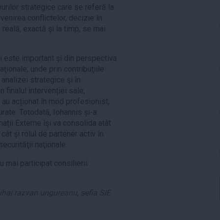
rilor strategice care se referă la
venirea conflictelor, decizie în
eală, exactă şi la timp, se mai
i este important şi din perspectiva
naţionale, unde prin contribuţiile
analizei strategice şi în
 finalul intervenției sale,
 au acționat în mod profesionist,
rate. Totodată, Iohannis și-a
ații Externe îşi va consolida atât
cât şi rolul de partener activ în
ecurităţii naţionale.
 mai participat consilierii
ihai razvan ungureanu
,
sefia SIE