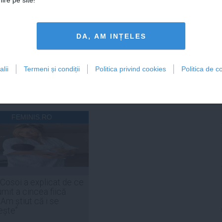
ire pe site!
DAILYBUSINESS.RO
STIRIDESPORT.RO
DA, AM INȚELES
Citeşte mai departe
Citeşte mai departe
lii
Termeni și condiții
Politica privind cookies
Politica de co
FEMINIS.RO
 Cosoi a explicat de ce
umit a cincea fiică
„Am știut că i se
ește”