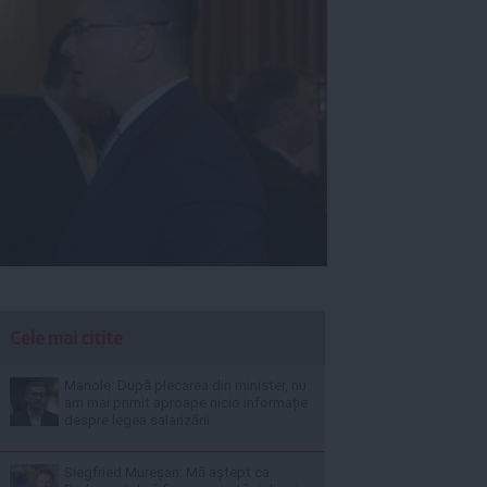
Cele mai citite
Manole: După plecarea din minister, nu
am mai primit aproape nicio informație
despre legea salarizării
Siegfried Mureșan: Mă aștept ca