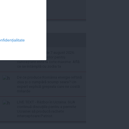
stiripesurse.ro
nfidențialitate
Horoscopul zilei de 7 august 2026.
Apetitul Săgetătorilor pentru
cunoaștere este la cote maxime. Află
ce se întâmplă cu zodia ta
De ce produce România energie ieftină
ziua și o cumpără scump seara? Un
expert explică greșeala care ne costă
miliarde
LIVE TEXT - Război în Ucraina: SUA
continuă discuțiile pentru a permite
Ucrainei să producă rachete
interceptoare Patriot