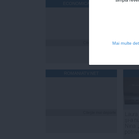
simplă reven
ECONOMICA.NET
Citeşte mai departe
Mai multe deta
ROMANIATV.NET
Citeşte mai departe
Laura
și-a n
Nina. 
potriv