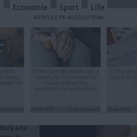
a
Economie
Sport
Life
ARTICOLE PE ACEEAŞI TEMĂ
nnis a participat la ceremonia de î
cienţii
Ultima "pomană electorală" a
CCR a deci
ID aveau
Guvernului: Tichete pentru
obligat să d
efia SIE
heaguri de
masă caldă pentru
c
pensionarii cu venituri mici
ohannis
a
te mai departe
25 sep, 09:57
Citeşte mai departe
24 sep, 12:00
la
tură a lui