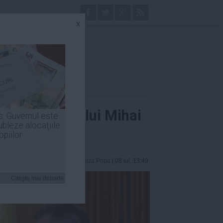
x
nvestitură a lui Mihai
s: Guvernul este
ubleze alocaţiile
opiilor
Luiza Popa
| 08 iul, 13:49
Citeşte mai departe