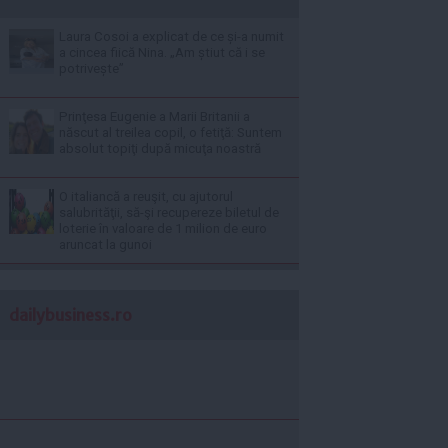
Laura Cosoi a explicat de ce și-a numit
a cincea fiică Nina. „Am știut că i se
potrivește”
Prinţesa Eugenie a Marii Britanii a
născut al treilea copil, o fetiţă: Suntem
absolut topiţi după micuţa noastră
O italiancă a reuşit, cu ajutorul
salubrităţii, să-şi recupereze biletul de
loterie în valoare de 1 milion de euro
aruncat la gunoi
dailybusiness.ro