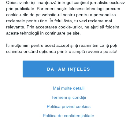
Obiectiv.info își finanțează întregul conținut jurnalistic exclusiv
Un caz de 'boala limbii albastre', diagnosticat în
prin publicitate. Partenerii noștri folosesc tehnologii precum
România
cookie-urile de pe website-ul nostru pentru a personaliza
reclamele pentru tine. În felul ăsta, tu vezi reclame mai
relevante. Prin acceptarea cookie-urilor, ne ajuți să folosim
aceste tehnologii în continuare pe site.
Îți mulțumim pentru acest accept și îți reamintim că îți poți
25 aug, 2014
schimba oricând opțiunea printr-o simplă revenire pe site!
Citeşte mai departe
DA, AM INȚELES
Mai multe detalii
Termeni și condiții
Politica privind cookies
Politica de confidențialitate
"Boala limbii albastre" se extinde. Au fost descoperite