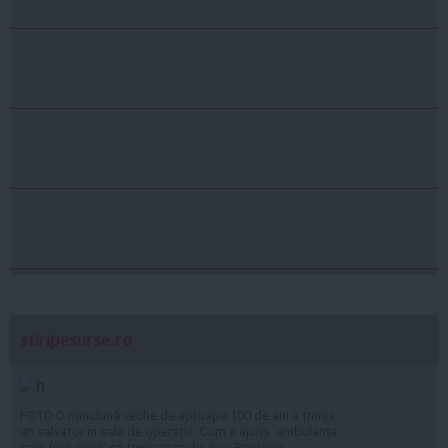
stiripesurse.ro
FOTO O minciună veche de aproape 100 de ani a trimis
un salvator în sala de operație: Cum a ajuns 'ambulanța
care fură copii' să terorizeze din nou România