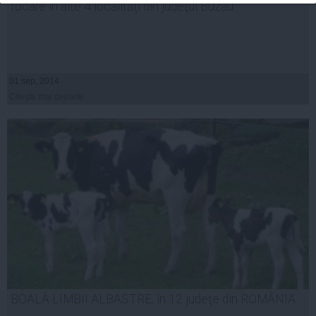
focare în alte 4 localităţi din judeţul Buzău
01 sep, 2014
Citeşte mai departe
BOALA LIMBII ALBASTRE, în 12 judeţe din ROMÂNIA