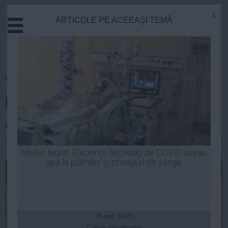
x
ARTICOLE PE ACEEAŞI TEMĂ
Actual
Economie
Justitie
Externe
Homepage
»
Actual
Educatie
Primul caz de BOALA LIMBII
Sanatate
Stiinta
ALBASTRE, confirmat la Brăila
Tehnologie
Cultura
| 08 sep, 2014
Medic legist: Pacienţii decedaţi de COVID aveau
apă la plămâni şi cheaguri de sânge
Mediu
Life
Politica
Guvern
25 sep, 10:27
Citeşte mai departe