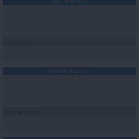
ECONOMICA.NET
Citeşte mai departe
DAILYBUSINESS.RO
Citeşte mai departe