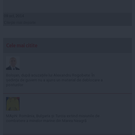
09 oct, 2014
Citeşte mai departe
Cele mai citite
Bolojan, după acuzațiile lui Alexandru Rogobete: În
ședința de guvern nu a ajuns un material de deblocare a
posturilor
MApN: România, Bulgaria și Turcia extind misiunile de
combatere a minelor marine din Marea Neagră