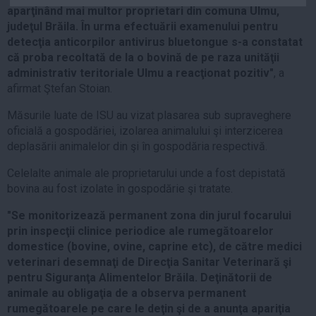
aparţinând mai multor proprietari din comuna Ulmu,
Auto
judeţul Brăila. În urma efectuării examenului pentru
Sport
detecţia anticorpilor antivirus bluetongue s-a constatat
că proba recoltată de la o bovină de pe raza unităţii
Handbal
administrativ teritoriale Ulmu a reacţionat pozitiv"
, a
Box
afirmat Ştefan Stoian.
Baschet
Măsurile luate de ISU au vizat plasarea sub supraveghere
Tenis
oficială a gospodăriei, izolarea animalului şi interzicerea
deplasării animalelor din şi în gospodăria respectivă.
Alte sporturi
Life
Celelalte animale ale proprietarului unde a fost depistată
bovina au fost izolate în gospodărie şi tratate.
Funny
"Se monitorizează permanent zona din jurul focarului
Travel
prin inspecţii clinice periodice ale rumegătoarelor
Stil de viata
domestice (bovine, ovine, caprine etc), de către medici
veterinari desemnaţi de Direcţia Sanitar Veterinară şi
pentru Siguranţa Alimentelor Brăila. Deţinătorii de
animale au obligaţia de a observa permanent
rumegătoarele pe care le deţin şi de a anunţa apariţia