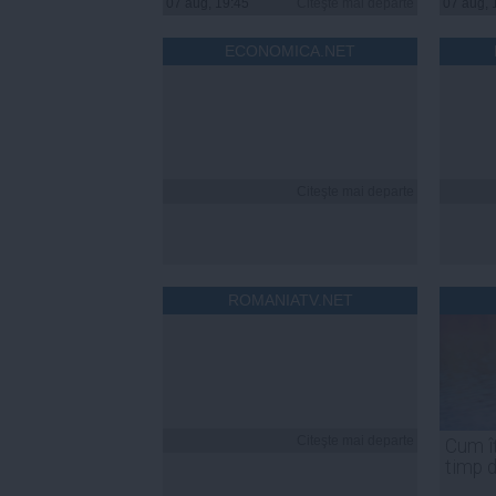
07 aug, 19:45
Citeşte mai departe
07 aug, 
ECONOMICA.NET
Citeşte mai departe
ROMANIATV.NET
Citeşte mai departe
Cum îț
timp 