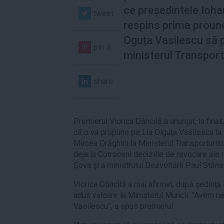
ce președintele Ioha
tweet
respins prima proun
Oguța Vasilescu să 
pin it
ministerul Transportu
share
Premierul Viorica Dăncilă a anunţat, la final
că o va propune pe Lia Olguţa Vasilescu la 
Mircea Drăghici la Ministerul Transporturilo
deja la Cotroceni deciziile de revocare ale 
Şova şi a ministrului Dezvoltării Paul Stăne
Viorica Dăncilă a mai afirmat, după ședința
adus valoare la Ministerul Muncii. ”Avem ne
Vasilescu”, a spus premierul.