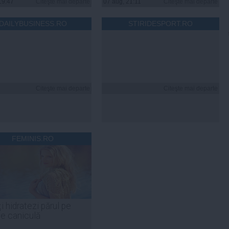
19:47
Citeşte mai departe
07 aug, 21:11
Citeşte mai departe
DAILYBUSINESS.RO
STIRIDESPORT.RO
Citeşte mai departe
Citeşte mai departe
FEMINIS.RO
i hidratezi părul pe
de caniculă