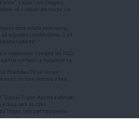
 orice”, a spus Liviu Dragnea,
dintele să o refuze din nou pe Lia
ohannis dacă refuză noile numiri,
o să acționăm constituițional. O să
situația nedorită”.
ă le mulțumește colegilor din PSD,
ă sunt un om ferm”, a completat ea.
se Realitatea TV se cer noi
i exact, se cere demisia a încă
.
ei, Tudorel Toader. Acesta a afirmat
ă a doua oară de către
ru Toader care participă pentru
Dragnea nu și-ar fi dorit ca Lia
erului Dezvoltării.