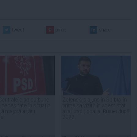
tweet
pin it
share
Centralele pe cărbune
Zelenski a ajuns în Serbia, în
 necesitate în situația
prima sa vizită în acest stat
ță majoră a țării
aliat tradițional al Rusiei după
re
2022