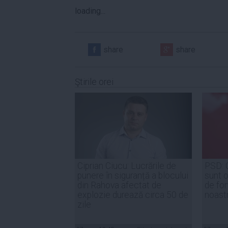
loading...
share
share
Ştirile orei
Ciprian Ciucu: Lucrările de
PSD: 
punere în siguranță a blocului
sunt o
din Rahova afectat de
de for
explozie durează circa 50 de
noast
zile