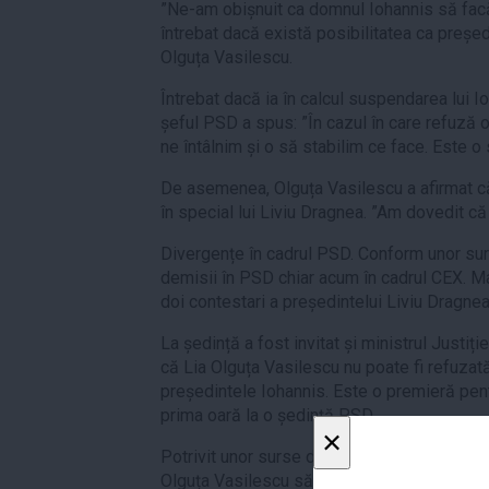
”Ne-am obișnuit ca domnul Iohannis să facă
întrebat dacă există posibilitatea ca preșe
Olguța Vasilescu.
Întrebat dacă ia în calcul suspendarea lui I
șeful PSD a spus: ”În cazul în care refuză 
ne întâlnim și o să stabilim ce face. Este o 
De asemenea, Olguța Vasilescu a afirmat c
în special lui Liviu Dragnea. ”Am dovedit c
Divergențe în cadrul PSD. Conform unor sur
demisii în PSD chiar acum în cadrul CEX. Ma
doi contestari a președintelui Liviu Dragnea
La ședință a fost invitat și ministrul Justiți
că Lia Olguța Vasilescu nu poate fi refuzat
președintele Iohannis. Este o premieră pent
prima oară la o ședință PSD.
×
Potrivit unor surse din interiorul PSD, Liviu 
Olguța Vasilescu să preia conducerea Minist