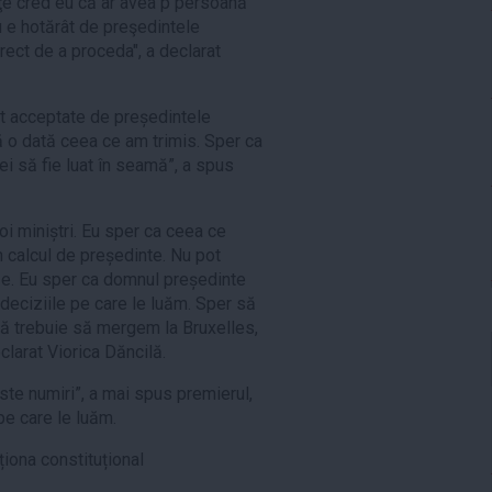
e cred eu că ar avea p persoană
u e hotărât de preşedintele
ect de a proceda", a declarat
st acceptate de președintele
ă o dată ceea ce am trimis. Sper ca
ei să fie luat în seamă”, a spus
oi miniștri. Eu sper ca ceea ce
în calcul de președinte. Nu pot
e. Eu sper ca domnul președinte
deciziile pe care le luăm. Sper să
că trebuie să mergem la Bruxelles,
eclarat Viorica Dăncilă.
te numiri”, a mai spus premierul,
pe care le luăm.
iona constituțional