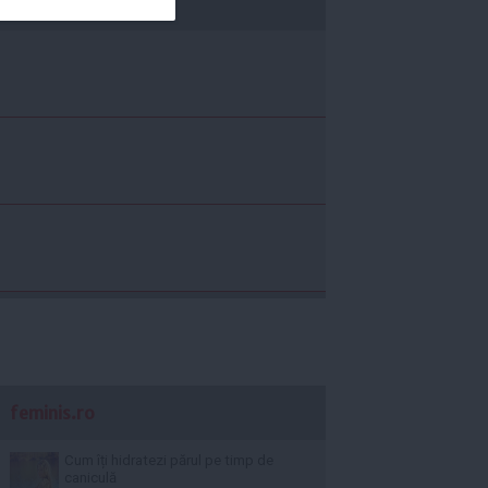
economica.net
feminis.ro
Cum îți hidratezi părul pe timp de
caniculă