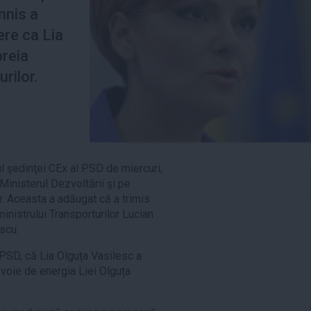
nnis a
ere ca Lia
preia
rilor.
ul şedinţei CEx al PSD de miercuri,
Ministerul Dezvoltării şi pe
r. Aceasta a adăugat că a trimis
ministrului Transporturilor Lucian
scu.
 PSD, că Lia Olguța Vasilesc a
voie de energia Liei Olguța