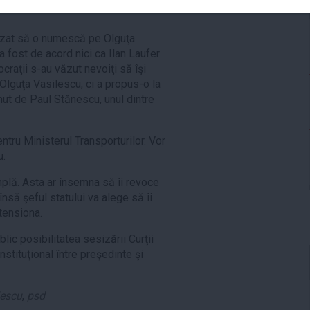
nnis
uzat să o numescă pe Olguţa
a fost de acord nici ca Ilan Laufer
craţii s-au văzut nevoiţi să îşi
Olguţa Vasilescu, ci a propus-o la
inut de Paul Stănescu, unul dintre
ntru Ministerul Transporturilor. Vor
u.
mplă. Asta ar însemna să îi revoce
să şeful statului va alege să îi
tensiona.
lic posibilitatea sesizării Curţii
instituţional între preşedinte şi
lescu
,
psd