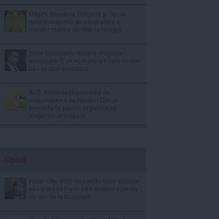
MApN: România, Bulgaria și Turcia
extind misiunile de combatere a
minelor marine din Marea Neagră
Sorin Grindeanu, despre alegerile
anticipate: E un scenariu pe care nu pot
să-l exclud niciodată
AUR demarează procesul de
suspendare a lui Nicușor Dan și
procedurile pentru organizarea
alegerilor anticipate
Opinii
Florin Cîţu: PSD nu pierde nicio situaţie
să-i arate lui Putin că îi susţine agenda
de aici de la Bucureşti