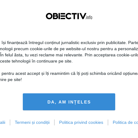
astăzi, înaintea ședinței
rilor din Guvernul Dăncilă, că o
u pentru a face parte din cabinetul
e funcție„
atunci când a fost
 își finanțează întregul conținut jurnalistic exclusiv prin publicitate. Parte
 susținerea sa după respingerea
hnologii precum cookie-urile de pe website-ul nostru pentru a personali
tofoliului de la Ministerul
 În felul ăsta, tu vezi reclame mai relevante. Prin acceptarea cookie-urilo
ceste tehnologii în continuare pe site.
 Mărul discordiei - Lia Olguţa
 pentru acest accept și îți reamintim că îți poți schimba oricând opțiune
ire pe site!
Dragnea. Potrivit unor surse social
lguţa Vasilescu la Ministerul
 pentru care a fost convocată
rul CEX, Lia Olguța Vasilescu a fost
DA, AM INȚELES
zvoltării Regionale. De asemenea,
sterul Transporturilor.
lii
Termeni și condiții
Politica privind cookies
Politica de co
cţie după ce a fost