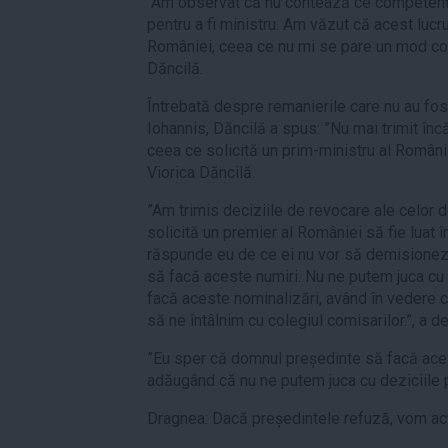
"Am observat că nu contează ce competenţ
pentru a fi ministru. Am văzut că acest lucr
României, ceea ce nu mi se pare un mod cor
Dăncilă.
Întrebată despre remanierile care nu au fo
Iohannis, Dăncilă a spus: ”Nu mai trimit înc
ceea ce solicită un prim-ministru al Români
Viorica Dăncilă.
”Am trimis deciziile de revocare ale celor d
solicită un premier al României să fie luat 
răspunde eu de ce ei nu vor să demisionez
să facă aceste numiri. Nu ne putem juca cu 
facă aceste nominalizări, având în vedere 
să ne întâlnim cu colegiul comisarilor.”, a d
”Eu sper că domnul președinte să facă aces
adăugând că nu ne putem juca cu deziciile 
Dragnea: Dacă președintele refuză, vom acț