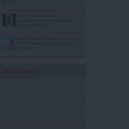
Alina Pușcău, mărturisire
cutremurătoare înainte de operație:
„Am cancer la sân”
Florin Ristei, reacție după ce a fost pus
la zid în mediul online: „Am răspuns cu
o statistică”
dailybusiness.ro