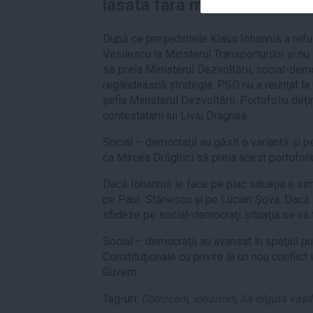
lăsată fără minister de Ioha
După ce preşedintele Klaus Iohannis a ref
Vasilescu la Minsterul Transporturilor şi nu 
să preia Ministerul Dezvoltării, social-demo
regândească strategia. PSD nu a reunţat la 
şefia Ministerul Dezvoltării. Portofoliu deţ
contestatarii lui Liviu Dragnea.
Social – democraţii au găsit o variantă şi pe
ca Mircea Drăghici să preia acest portofoli
Dacă Iohannis le face pe plac situaţia e si
pe Paul Stănescu şi pe Lucian Şova. Dacă în
sfideze pe social-democraţi situaţia se va 
Social – democraţii au avansat în spaţiul pub
Constituţionale cu privire la un nou conflict 
Guvern.
Tag-uri:
Cotroceni
,
iohannis
,
lia olguta vasi