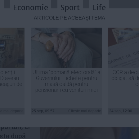
a
Economie
Sport
Life
ARTICOLE PE ACEEAŞI TEMĂ
 Cotroceni cu Olguța Vasilescu. Ce
cienţii
Ultima "pomană electorală" a
CCR a deci
ID aveau
Guvernului: Tichete pentru
obligat să d
heaguri de
masă caldă pentru
c
pensionarii cu venituri mici
la
erea Lia
te mai departe
25 sep, 09:57
Citeşte mai departe
24 sep, 12:00
 aceasta
porturi, ci
asta după