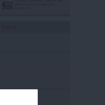
Consiliul Concurenţei: Doar 40% din
calea ferată din România este
electrificată
b365.ro