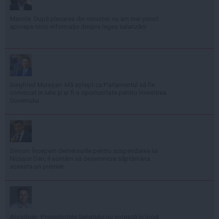
Manole: După plecarea din minister, nu am mai primit
aproape nicio informație despre legea salarizării
Siegfried Mureșan: Mă aștept ca Parlamentul să fie
convocat în iulie și ar fi o oportunitate pentru învestirea
Guvernului
Simion: Începem demersurile pentru suspendarea lui
Nicușor Dan; îl somăm să desemneze săptămâna
aceasta un premier
Abrudean: Președintele Senatului nu votează în locul