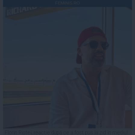
FEMINIS.RO
Florin Ristei, reacție după ce a fost pus la zid în mediul