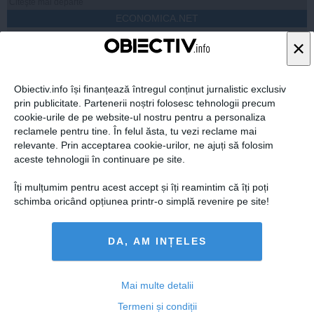
Citeşte mai departe
ECONOMICA.NET
×
Obiectiv.info își finanțează întregul conținut jurnalistic exclusiv
prin publicitate. Partenerii noștri folosesc tehnologii precum
Citeşte mai departe
cookie-urile de pe website-ul nostru pentru a personaliza
reclamele pentru tine. În felul ăsta, tu vezi reclame mai
relevante. Prin acceptarea cookie-urilor, ne ajuți să folosim
aceste tehnologii în continuare pe site.
DAILYBUSINESS.RO
Îți mulțumim pentru acest accept și îți reamintim că îți poți
schimba oricând opțiunea printr-o simplă revenire pe site!
DA, AM INȚELES
Citeşte mai departe
Mai multe detalii
Termeni și condiții