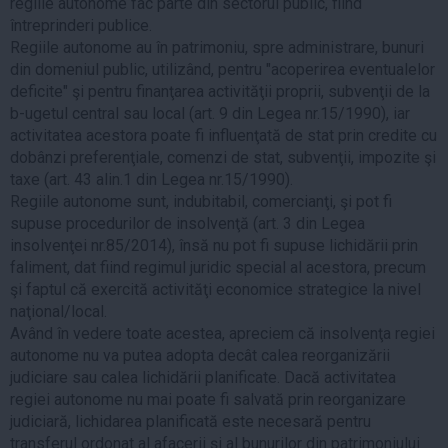
regiile autonome fac parte din sectorul public, fiind
întreprinderi publice.
Regiile autonome au în patrimoniu, spre administrare, bunuri
din domeniul public, utilizând, pentru "acoperirea eventualelor
deficite" şi pentru finanţarea activităţii proprii, subvenţii de la
b-ugetul central sau local (art. 9 din Legea nr.15/1990), iar
activitatea acestora poate fi influenţată de stat prin credite cu
dobânzi preferenţiale, comenzi de stat, subvenţii, impozite şi
taxe (art. 43 alin.1 din Legea nr.15/1990).
Regiile autonome sunt, indubitabil, comercianţi, şi pot fi
supuse procedurilor de insolvenţă (art. 3 din Legea
insolvenţei nr.85/2014), însă nu pot fi supuse lichidării prin
faliment, dat fiind regimul juridic special al acestora, precum
şi faptul că exercită activităţi economice strategice la nivel
naţional/local.
Având în vedere toate acestea, apreciem că insolvenţa regiei
autonome nu va putea adopta decât calea reorganizării
judiciare sau calea lichidării planificate. Dacă activitatea
regiei autonome nu mai poate fi salvată prin reorganizare
judiciară, lichidarea planificată este necesară pentru
transferul ordonat al afacerii şi al bunurilor din patrimoniului