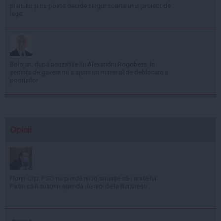
plenului și nu poate decide singur soarta unui proiect de
lege
Bolojan, după acuzațiile lui Alexandru Rogobete: În
ședința de guvern nu a ajuns un material de deblocare a
posturilor
Opinii
Florin Cîţu: PSD nu pierde nicio situaţie să-i arate lui
Putin că îi susţine agenda de aici de la Bucureşti