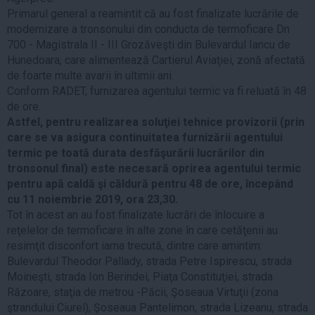
Primarul general a reamintit că au fost finalizate lucrările de
modernizare a tronsonului din conducta de termoficare Dn
700 - Magistrala II - III Grozăveşti din Bulevardul Iancu de
Hunedoara, care alimentează Cartierul Aviaţiei, zonă afectată
de foarte multe avarii în ultimii ani.
Conform RADET, furnizarea agentului termic va fi reluată în 48
de ore.
Astfel, pentru realizarea soluţiei tehnice provizorii (prin
care se va asigura continuitatea furnizării agentului
termic pe toată durata desfăşurării lucrărilor din
tronsonul final) este necesară oprirea agentului termic
pentru apă caldă şi căldură pentru 48 de ore, începând
cu 11 noiembrie 2019, ora 23,30.
Tot în acest an au fost finalizate lucrări de înlocuire a
reţelelor de termoficare în alte zone în care cetăţenii au
resimţit disconfort iarna trecută, dintre care amintim:
Bulevardul Theodor Pallady, strada Petre Ispirescu, strada
Moineşti, strada Ion Berindei, Piaţa Constituţiei, strada
Răzoare, staţia de metrou -Păcii, Şoseaua Virtuţii (zona
ştrandului Ciurel), Şoseaua Pantelimon, strada Lizeanu, strada