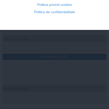
Politica privind cookies
STIRIDESPORT.RO
Politica de confidențialitate
Citeşte mai departe
ROMANIATV.NET
Citeşte mai departe