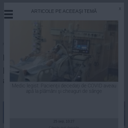
x
ARTICOLE PE ACEEAŞI TEMĂ
Actual
Economie
Justitie
Externe
Homepage
»
Actual
Educatie
RADET intră în faliment! Firea,
Sanatate
Stiinta
prima reacție: ”Bucureștenii vor
Tehnologie
avea căldură!”
Cultura
Medic legist: Pacienţii decedaţi de COVID aveau
apă la plămâni şi cheaguri de sânge
Mediu
| 11 noi, 13:33
Life
Politica
Guvern
25 sep, 10:27
Citeşte mai departe