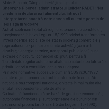
Matei Basarab, Câmpia Libertăţii şi Lujerului.
Gheorghe Piperea, administratorul judiciar RADET: "Nu
credem în declararea falimentului, întrucât
interpretarea noastră este aceea că nu este permis de
legislaţia în vigoare.
Astfel, subliniem faptul că regiile autonome se constituie şi
funcţionează în baza Legii nr. 15/1990 privind transformarea
întreprinderilor socialiste de stat în societăţi comerciale şi
regii autonome - prin care anumite activităţi (cum ar fi
distribuţia energiei termice, transportul public local) sunt
extrase din circuitul comercial obişnuit, pentru a fi
încredinţate regiilor autonome aflate sub autoritatea tutelară a
primăriilor ori a consiliilor locale sau judeţene.
Prin acte normative succesive, cum ar fi OUG nr.30/1997,
aceste regii autonome au fost transformate în societăţi
naţionale sau companii naţionale, divizate în mai multe alte
entităţi independente unele de altele.
Cu toate că funcţionează pe bază de gestiune economică şi
autonomie financiară şi sunt proprietare ale bunurilor din
patrimoniul propriu (art. 2 si art. 5 din Legea nr.15/1990),