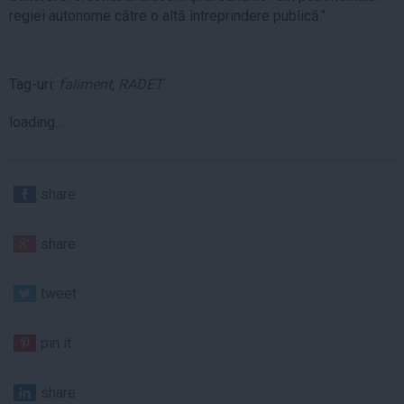
regiei autonome către o altă întreprindere publică."
Tag-uri:
faliment
,
RADET
loading...
share
share
tweet
pin it
share