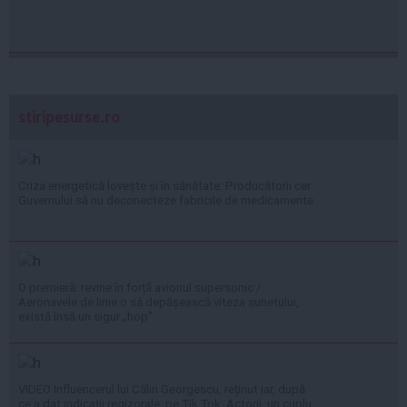
stiripesurse.ro
Criza energetică lovește și în sănătate: Producătorii cer
Guvernului să nu deconecteze fabricile de medicamente
O premieră: revine în forță avionul supersonic /
Aeronavele de linie o să depășească viteza sunetului,
există însă un sigur „hop”
VIDEO Influencerul lui Călin Georgescu, reținut iar, după
ce a dat indicații regizorale, pe Tik Tok: Actorii, un cuplu