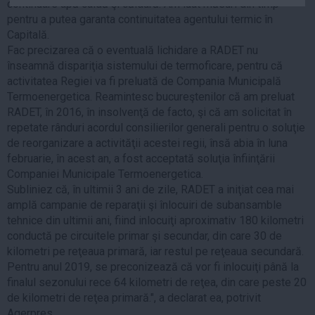
continuare apă caldă şi căldură. Am luat măsuri din timp
Auto
pentru a putea garanta continuitatea agentului termic în
Sport
Capitală.
Fac precizarea că o eventuală lichidare a RADET nu
Handbal
înseamnă dispariţia sistemului de termoficare, pentru că
activitatea Regiei va fi preluată de Compania Municipală
Box
Termoenergetica. Reamintesc bucureştenilor că am preluat
Baschet
RADET, în 2016, în insolvenţă de facto, şi că am solicitat în
Tenis
repetate rânduri acordul consilierilor generali pentru o soluţie
de reorganizare a activităţii acestei regii, însă abia în luna
Alte sporturi
februarie, în acest an, a fost acceptată soluţia înfiinţării
Life
Companiei Municipale Termoenergetica.
Subliniez că, în ultimii 3 ani de zile, RADET a iniţiat cea mai
Funny
amplă campanie de reparaţii şi înlocuiri de subansamble
Travel
tehnice din ultimii ani, fiind inlocuiţi aproximativ 180 kilometri
conductă pe circuitele primar şi secundar, din care 30 de
Stil de viata
kilometri pe reţeaua primară, iar restul pe reţeaua secundară.
Pentru anul 2019, se preconizează că vor fi inlocuiţi până la
finalul sezonului rece 64 kilometri de reţea, din care peste 20
de kilometri de reţea primară.", a declarat ea, potrivit
Agerpres.