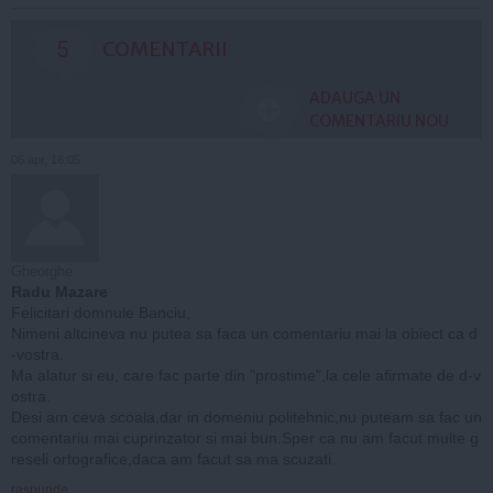
5
COMENTARII
ADAUGA UN
COMENTARIU NOU
06 apr, 16:05
Gheorghe
Radu Mazare
Felicitari domnule Banciu,
Nimeni altcineva nu putea sa faca un comentariu mai la obiect ca d
-vostra.
Ma alatur si eu, care fac parte din "prostime",la cele afirmate de d-v
ostra.
Desi am ceva scoala,dar in domeniu politehnic,nu puteam sa fac un
comentariu mai cuprinzator si mai bun.Sper ca nu am facut multe g
reseli ortografice,daca am facut sa ma scuzati.
raspunde