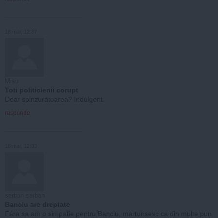
18 mar, 12:37
Misu
Toti politicienii corupt
Doar spinzuratoarea? Indulgent.
raspunde
18 mar, 12:33
serban serban
Banciu are dreptate
Fara sa am o simpatie pentru Banciu, marturisesc ca din multe pun