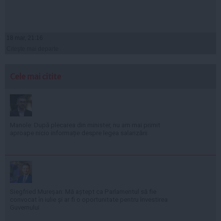
18 mar, 21:16
Citeşte mai departe
Cele mai citite
Manole: După plecarea din minister, nu am mai primit
aproape nicio informație despre legea salarizării
Siegfried Mureșan: Mă aștept ca Parlamentul să fie
convocat în iulie și ar fi o oportunitate pentru învestirea
Guvernului