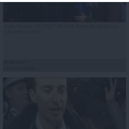
Radu Mazăre, REŢINUT de DNA. Prima declaraţie cu
cătuşele la mâini
16 mar, 20:12
Citeşte mai departe