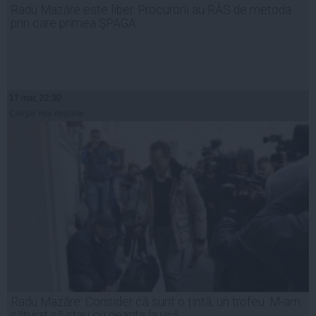
Radu Mazăre este liber. Procurorii au RÂS de metoda
prin care primea ŞPAGA
17 mar, 22:30
Citeşte mai departe
Radu Mazăre: Consider că sunt o țintă, un trofeu. M-am
săturat să stau cu geanta la ușă