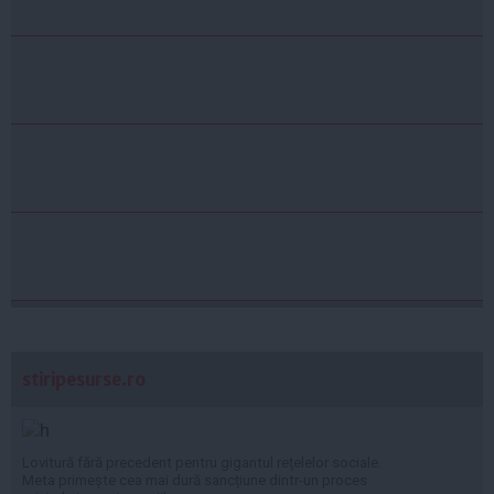
stiripesurse.ro
Lovitură fără precedent pentru gigantul rețelelor sociale.
Meta primește cea mai dură sancțiune dintr-un proces