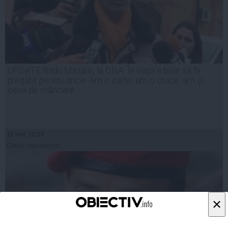
UPDATE Radu Mazăre, la DNA: În viață e bine să fii
pregătit pentru orice. Am o carte, am o cruce, am și
ceva de mâncare
16 mar, 12:59
Citeşte mai departe
×