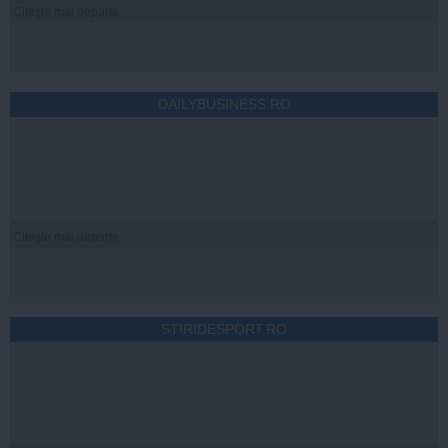
Citeşte mai departe
DAILYBUSINESS.RO
Citeşte mai departe
STIRIDESPORT.RO