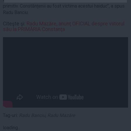
Auto
primitiv. Constănțenii au fost victima acestui haiduc", a spus
Radu Banciu.
Sport
Citeşte şi:
Radu Mazăre, anunţ OFICIAL despre viitorul
Handbal
său la PRIMĂRIA Constanţa
Box
Baschet
Tenis
Alte sporturi
Life
Funny
Travel
Stil de viata
Tag-uri:
Radu Banciu
,
Radu Mazăre
loading...