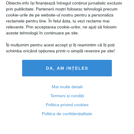
Obiectiv.info își finanțează întregul conținut jurnalistic exclusiv
prin publicitate. Partenerii noștri folosesc tehnologii precum
cookie-urile de pe website-ul nostru pentru a personaliza
reclamele pentru tine. În felul ăsta, tu vezi reclame mai
relevante. Prin acceptarea cookie-urilor, ne ajuți să folosim
Dezvăluire EXPLOZIVĂ făcută de Radu Mazăre: cum i
aceste tehnologii în continuare pe site.
se spune arestului Politiei Capitalei
Îți mulțumim pentru acest accept și îți reamintim că îți poți
schimba oricând opțiunea printr-o simplă revenire pe site!
DA, AM INȚELES
16 mar, 14:35
Citeşte mai departe
Mai multe detalii
Termeni și condiții
Politica privind cookies
Politica de confidențialitate