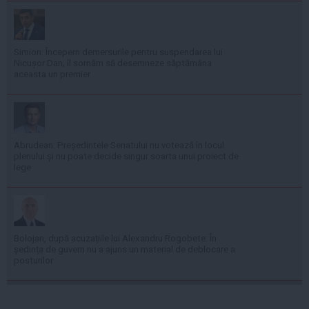
Simion: Începem demersurile pentru suspendarea lui
Nicușor Dan; îl somăm să desemneze săptămâna
aceasta un premier
Abrudean: Președintele Senatului nu votează în locul
plenului și nu poate decide singur soarta unui proiect de
lege
Bolojan, după acuzațiile lui Alexandru Rogobete: În
ședința de guvern nu a ajuns un material de deblocare a
posturilor