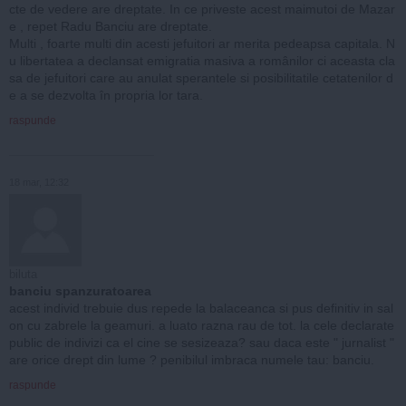
cte de vedere are dreptate. In ce priveste acest maimutoi de Mazar
e , repet Radu Banciu are dreptate.
Multi , foarte multi din acesti jefuitori ar merita pedeapsa capitala. N
u libertatea a declansat emigratia masiva a românilor ci aceasta cla
sa de jefuitori care au anulat sperantele si posibilitatile cetatenilor d
e a se dezvolta în propria lor tara.
raspunde
18 mar, 12:32
biluta
banciu spanzuratoarea
acest individ trebuie dus repede la balaceanca si pus definitiv in sal
on cu zabrele la geamuri. a luato razna rau de tot. la cele declarate
public de indivizi ca el cine se sesizeaza? sau daca este " jurnalist "
are orice drept din lume ? penibilul imbraca numele tau: banciu.
raspunde