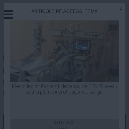
x
ARTICOLE PE ACEEAŞI TEMĂ
Actual
Economie
Justitie
Externe
Homepage
»
Opinii
Educatie
Radu Banciu SCANDALIZEAZĂ
Sanatate
Stiinta
publicul din România cu
Tehnologie
afirmaţiile lui: Merită
Cultura
Medic legist: Pacienţii decedaţi de COVID aveau
spânzurătoarea!
apă la plămâni şi cheaguri de sânge
Mediu
Life
| 18 mar, 11:07
Politica
Guvern
25 sep, 10:27
Citeşte mai departe