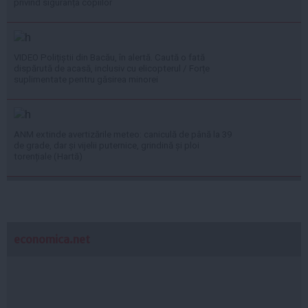
privind siguranța copiilor
VIDEO Polițiștii din Bacău, în alertă. Caută o fată
dispărută de acasă, inclusiv cu elicopterul / Forțe
suplimentate pentru găsirea minorei
ANM extinde avertizările meteo: caniculă de până la 39
de grade, dar și vijelii puternice, grindină și ploi
torențiale (Hartă)
economica.net