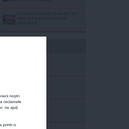
Consiliul Concurenţei: Doar 40% din
calea ferată din România este
electrificată
b365.ro
nerii noștri
za reclamele
r, ne ajuți
a printr-o