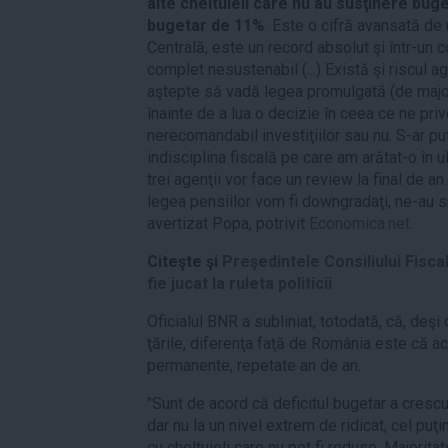
alte cheltuieli care nu au susţinere buge
bugetar de 11%
. Este o cifră avansată de
Centrală, este un record absolut şi într-un 
complet nesustenabil (...) Există şi riscul ag
aştepte să vadă legea promulgată (de majora
înainte de a lua o decizie în ceea ce ne priv
nerecomandabil investiţiilor sau nu. S-ar p
indisciplina fiscală pe care am arătat-o în ul
trei agenţii vor face un review la final de a
legea pensiilor vom fi downgradaţi, ne-au spu
avertizat Popa, potrivit
Economica.net
.
Citeşte şi
Preşedintele Consiliului Fiscal
fie jucat la ruleta politicii
Oficialul BNR a subliniat, totodată, că, deşi 
ţările, diferenţa faţă de România este că ac
permanente, repetate an de an.
"Sunt de acord că deficitul bugetar a cresc
dar nu la un nivel extrem de ridicat, cel puţ
cu cheltuieli care nu pot fi reduse. Majoritat