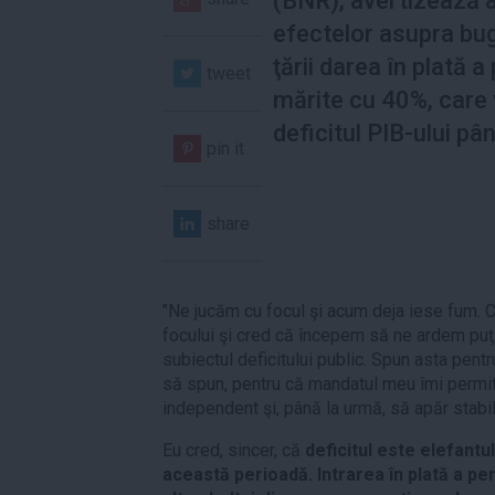
(BNR), avertizează 
efectelor asupra bug
ţării darea în plată a
tweet
mărite cu 40%, care
deficitul PIB-ului pâ
pin it
share
"Ne jucăm cu focul şi acum deja iese fum. 
focului şi cred că începem să ne ardem puţin
subiectul deficitului public. Spun asta pen
să spun, pentru că mandatul meu îmi permite,
independent şi, până la urmă, să apăr stabili
Eu cred, sincer, că
deficitul este elefantu
această perioadă. Intrarea în plată a pen