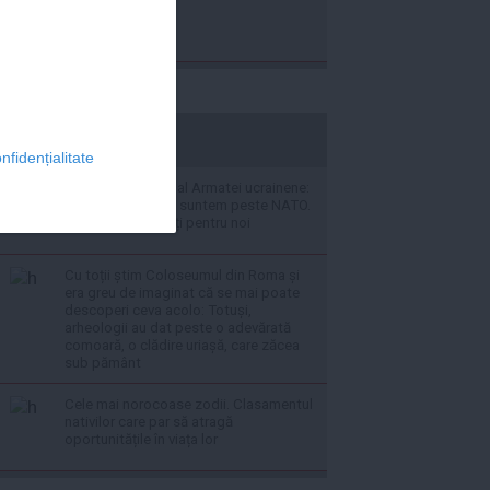
stiripesurse.ro
nfidențialitate
Fostul comandat al Armatei ucrainene:
Tehnic și Științific suntem peste NATO.
Ei nu sunt pregătiți pentru noi
Cu toții știm Coloseumul din Roma și
era greu de imaginat că se mai poate
descoperi ceva acolo: Totuși,
arheologii au dat peste o adevărată
comoară, o clădire uriașă, care zăcea
sub pământ
Cele mai norocoase zodii. Clasamentul
nativilor care par să atragă
oportunitățile în viața lor