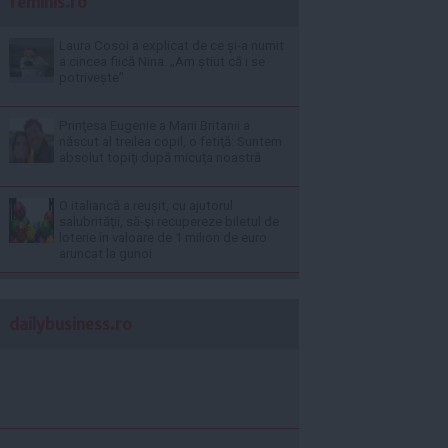
feminis.ro
Laura Cosoi a explicat de ce și-a numit
a cincea fiică Nina. „Am știut că i se
potrivește”
Prinţesa Eugenie a Marii Britanii a
născut al treilea copil, o fetiţă: Suntem
absolut topiţi după micuţa noastră
O italiancă a reuşit, cu ajutorul
salubrităţii, să-şi recupereze biletul de
loterie în valoare de 1 milion de euro
aruncat la gunoi
dailybusiness.ro