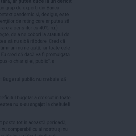
tară, ar putea duce la un deficit
 un grup de experţi din Banca
context pandemic şi, desigur, este
enţiilor de rating care ar putea să
re a pensiilor cu 40%, n.r.)
eşte, de a ne coborî la statutul de
utea să nu aibă răbdare. Cred că
timii ani nu ne ajută, iar toate cele
n. Eu cred că dacă va fi promulgată
s-o chiar şi ei, public", a
: Bugetul public nu trebuie să
deficitul bugetar a crescut în toate
estea nu s-au angajat la cheltuieli
ut peste tot în această perioadă,
in nu comparabil cu al nostru şi nu
ea ţărilor au făcut cheltuieli