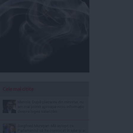
Cele mai citite
Manole: După plecarea din minister, nu
am mai primit aproape nicio informație
despre legea salarizării
Siegfried Mureșan: Mă aștept ca
Parlamentul să fie convocat în iulie și ar