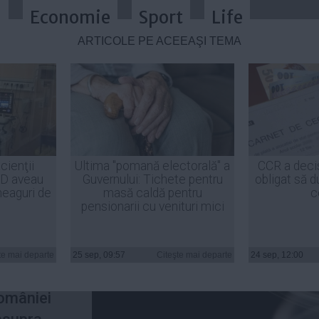
a
Economie
Sport
Life
ARTICOLE PE ACEEAŞI TEMĂ
re plata pensiilor mărite cu 40%: 
cienţii
Ultima "pomană electorală" a
CCR a deci
ID aveau
Guvernului: Tichete pentru
obligat să d
heaguri de
masă caldă pentru
c
pensionarii cu venituri mici
ru în
te mai departe
25 sep, 09:57
Citeşte mai departe
24 sep, 12:00
raţie al
României