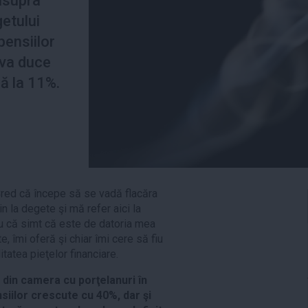
asupra
etului
 pensiilor
 va duce
nă la 11%.
Cred că începe să se vadă flacăra
 la degete şi mă refer aici la
tru că simt că este de datoria mea
 îmi oferă şi chiar îmi cere să fiu
tatea pieţelor financiare.
l din camera cu porţelanuri în
siilor crescute cu 40%, dar şi