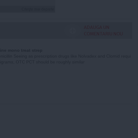
Citeşte mai departe
ADAUGA UN
COMENTARIU NOU
ine mono treat strep
nicillin Seeing as prescription drugs like Nolvadex and Clomid requi
lligrams, OTC PCT should be roughly similar