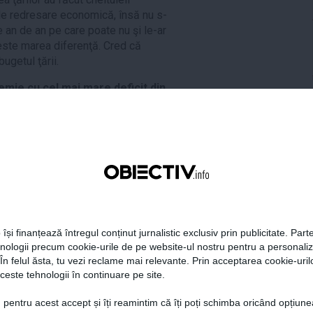
de redresare economică, însă nu s-
e an de an pe care poate nu şi le-ar
 este marea diferenţă. Cred că
ugetul ţării.
emie cu cel mai mare deficit din
Europeană, şi eram deja în
- aprilie am avansat ideea unui
a o exagerare. Pare că vom avea un
t, iar problema în sine este viitorul
 mare şi în anii ce vin, reducerea
ţării se află pe o pantă puternic
a creşterii pensiilor: "Guvernul
 își finanțează întregul conținut jurnalistic exclusiv prin publicitate. Parte
 facă treaba"
hnologii precum cookie-urile de pe website-ul nostru pentru a personali
 În felul ăsta, tu vezi reclame mai relevante. Prin acceptarea cookie-urilo
pensiilor cu 40%
ceste tehnologii în continuare pe site.
 pentru acest accept și îți reamintim că îți poți schimba oricând opțiune