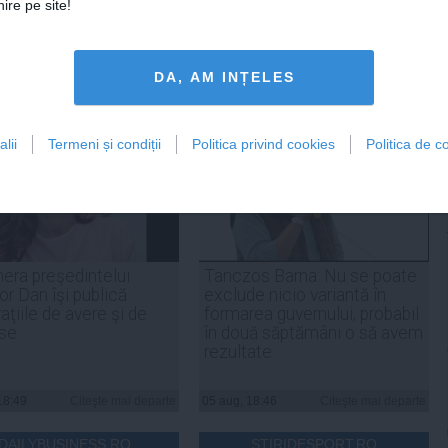
ire pe site!
tweet
pin it
share
DA, AM INȚELES
lii
Termeni și condiții
Politica privind cookies
Politica de co
era preşedintelui
Tanczos Barna: Nu se poate
r Dan îşi publică
exclude nicio variantă în
aţiile de avere şi de
formarea guvernului; probabil
ese
în două săptămâni o să avem
rezultate
18:49
Citeşte mai departe
05 aug, 18:46
Citeşte mai departe
DAILYBUSINESS.RO
STIRIDESPORT.RO