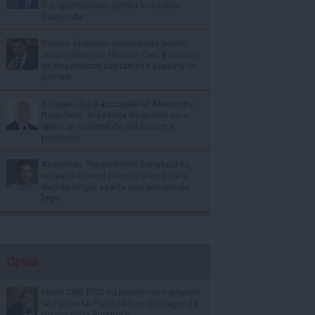
fi o oportunitate pentru învestirea
Guvernului
Simion: Începem demersurile pentru
suspendarea lui Nicușor Dan; îl somăm
să desemneze săptămâna aceasta un
premier
Bolojan, după acuzațiile lui Alexandru
Rogobete: În ședința de guvern nu a
ajuns un material de deblocare a
posturilor
Abrudean: Președintele Senatului nu
votează în locul plenului și nu poate
decide singur soarta unui proiect de
lege
Opinii
Florin Cîţu: PSD nu pierde nicio situaţie
să-i arate lui Putin că îi susţine agenda
de aici de la Bucureşti