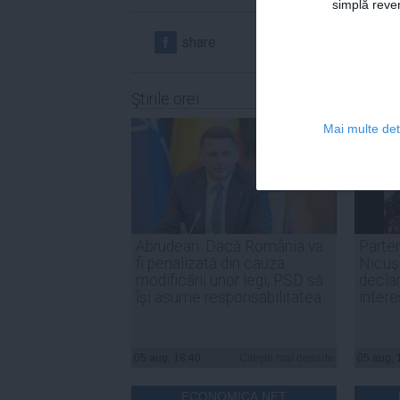
simplă reven
share
share
Ştirile orei
Mai multe deta
Abrudean: Dacă România va
Parten
fi penalizată din cauza
Nicuşo
modificării unor legi, PSD să
declar
își asume responsabilitatea
inter
05 aug, 18:40
Citeşte mai departe
05 aug, 
ECONOMICA.NET