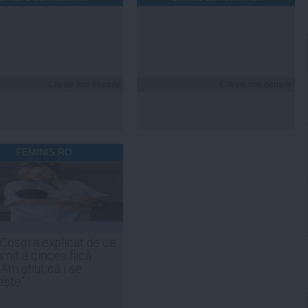
Citeşte mai departe
Citeşte mai departe
FEMINIS.RO
 Cosoi a explicat de ce
umit a cincea fiică
„Am știut că i se
ește”