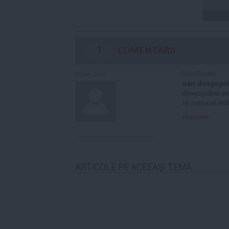
1
COMENTARII
VashReabs
04 ian, 21:51
can doxycycl
doxycycline pe
re minimal mi
raspunde
ARTICOLE PE ACEEAŞI TEMĂ