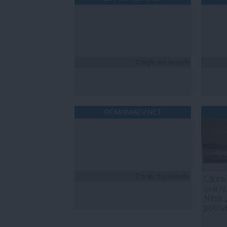
Citeşte mai departe
ROMANIATV.NET
Citeşte mai departe
Laura
și-a n
Nina. 
potriv