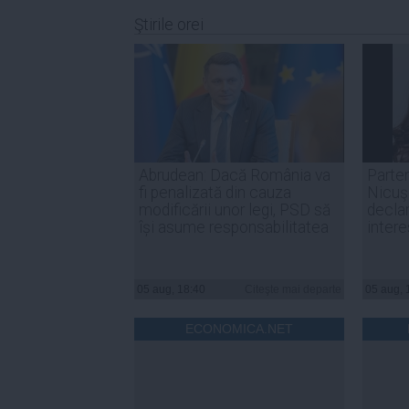
Ştirile orei
Abrudean: Dacă România va
Parten
fi penalizată din cauza
Nicuşo
modificării unor legi, PSD să
declar
își asume responsabilitatea
inter
05 aug, 18:40
Citeşte mai departe
05 aug, 
ECONOMICA.NET