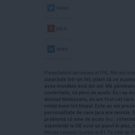
tweet
pin it
share
Preşedintele de onoare al PNL Mircea Ione
surprinde într-un fel, știam că se acomo
avea mandate încă doi ani. Mă gândeam
sceleritate, să pleci de acolo. Eu i-aș d
domnul Meleșcanu, eu am fost cel care 
relații bune tot timpul. Este un om prez
personalitate de care țara are nevoie. E
problemă că vine de acolo (n.r.: referin
experiență la SIE este un punct în plus, 
Mircea Ionescu Quintus la B1 TV, citat de
P