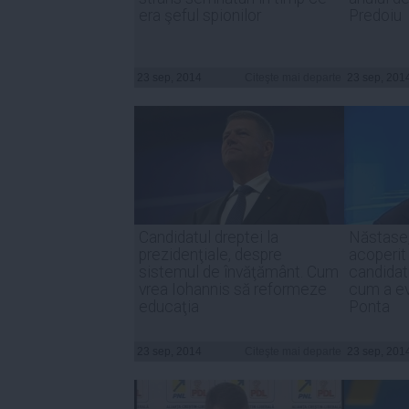
era şeful spionilor
Predoiu
23 sep, 2014
Citeşte mai departe
23 sep, 201
Candidatul dreptei la
Năstase,
prezidenţiale, despre
acoperit
sistemul de învăţământ. Cum
candidat
vrea Iohannis să reformeze
cum a ev
educaţia
Ponta
23 sep, 2014
Citeşte mai departe
23 sep, 201