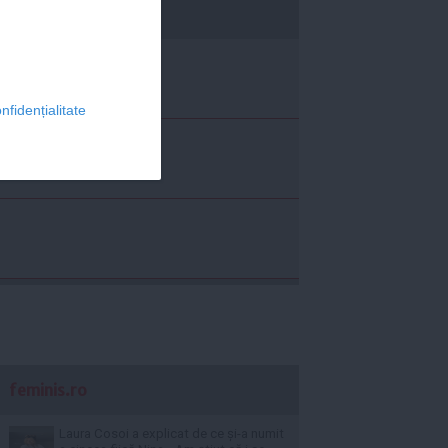
economica.net
nfidențialitate
feminis.ro
Laura Cosoi a explicat de ce și-a numit