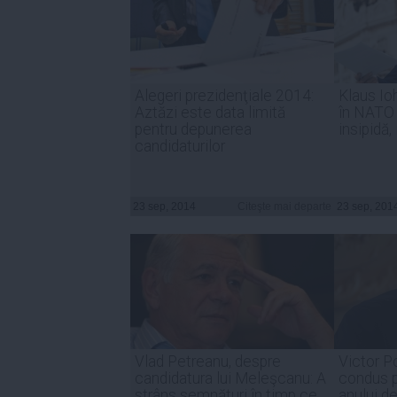
Alegeri prezidenţiale 2014:
Klaus Io
Aztăzi este data limită
în NATO 
pentru depunerea
insipidă,
candidaturilor
23 sep, 2014
Citeşte mai departe
23 sep, 201
Vlad Petreanu, despre
Victor Po
candidatura lui Meleşcanu: A
condus p
strâns semnături în timp ce
anului de