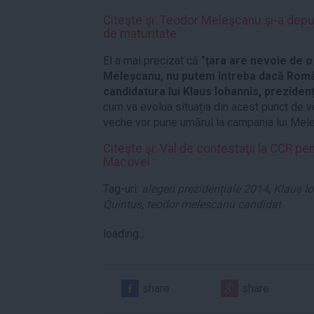
Citeşte şi: Teodor Meleşcanu şi-a depu
de maturitate
El a mai precizat că
"țara are nevoie de 
Meleșcanu, nu putem întreba dacă Româ
candidatura lui Klaus Iohannis, prezidenț
cum va evolua situația din acest punct de ve
veche vor pune umărul la campania lui Mel
Citeşte şi: Val de contestaţii la CCR pe
Macovei
Tag-uri:
alegeri prezidențiale 2014
,
Klaus I
Quintus
,
teodor melescanu candidat
loading...
share
share