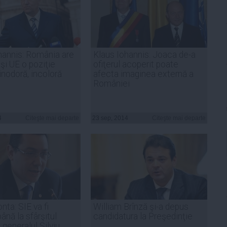
hannis: România are
Klaus Iohannis: Joaca de-a
şi UE o poziţie
ofiţerul acoperit poate
 inodoră, incoloră
afecta imaginea externă a
României
4
Citeşte mai departe
23 sep, 2014
Citeşte mai departe
nta: SIE va fi
William Brînză şi-a depus
ână la sfârşitul
candidatura la Preşedinţie
 generalul Silviu