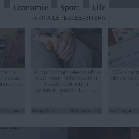
a
Economie
Sport
Life
ARTICOLE PE ACEEAŞI TEMĂ
 prezidenţiale, pusă la îndoială de
cienţii
Ultima "pomană electorală" a
CCR a deci
ID aveau
Guvernului: Tichete pentru
obligat să d
heaguri de
masă caldă pentru
c
pensionarii cu venituri mici
liberal,
la
te mai departe
25 sep, 09:57
Citeşte mai departe
24 sep, 12:00
ale
a uimit
lor din