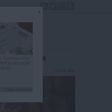
x
 Mircea Quintus
s: Guvernul este
ubleze alocaţiile
opiilor
| 23 sep, 2014
Citeşte mai departe