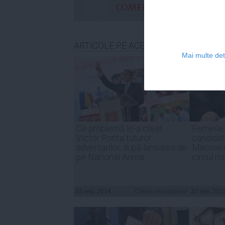
COMENTARII
ARTICOLE PE ACEEAŞI TEMĂ
Mai multe deta
Ce problemă le-a creat
Femeile 
Victor Ponta tuturor
candida
adversarilor, după lansarea de
Macovei 
pe National Arena
circul 
22 sep, 2014
Citeşte mai departe
22 sep, 201