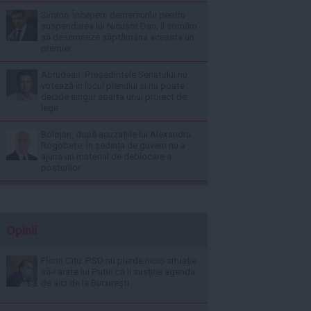
Simion: Începem demersurile pentru
suspendarea lui Nicușor Dan; îl somăm
să desemneze săptămâna aceasta un
premier
Abrudean: Președintele Senatului nu
votează în locul plenului și nu poate
decide singur soarta unui proiect de
lege
Bolojan, după acuzațiile lui Alexandru
Rogobete: În ședința de guvern nu a
ajuns un material de deblocare a
posturilor
Opinii
Florin Cîţu: PSD nu pierde nicio situaţie
să-i arate lui Putin că îi susţine agenda
de aici de la Bucureşti