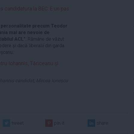
s candidatura la BEC: E un pas
o personalitate precum Teodor
nia mai are nevoie de
iabilul ACL"
. Rămâne de văzut
dere și dacă liberalii din garda
eșcanu.
ntru Iohannis, Tăriceanu şi
ohannis candidat
,
Mircea Ionescu
tweet
pin it
share