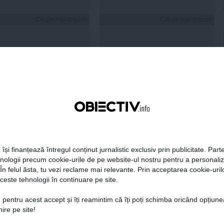
Citeşte mai departe
Citeşte mai departe
FEMINIS.RO
 Cosoi a explicat de ce
umit a cincea fiică
 își finanțează întregul conținut jurnalistic exclusiv prin publicitate. Parte
„Am știut că i se
hnologii precum cookie-urile de pe website-ul nostru pentru a personali
ește”
 În felul ăsta, tu vezi reclame mai relevante. Prin acceptarea cookie-urilo
ceste tehnologii în continuare pe site.
Citeşte mai departe
 pentru acest accept și îți reamintim că îți poți schimba oricând opțiune
ire pe site!