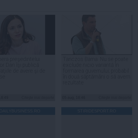
era preşedintelui
Tanczos Barna: Nu se poate
r Dan îşi publică
exclude nicio variantă în
aţiile de avere şi de
formarea guvernului; probabil
ese
în două săptămâni o să avem
rezultate
18:49
Citeşte mai departe
05 aug, 18:46
Citeşte mai departe
DAILYBUSINESS.RO
STIRIDESPORT.RO