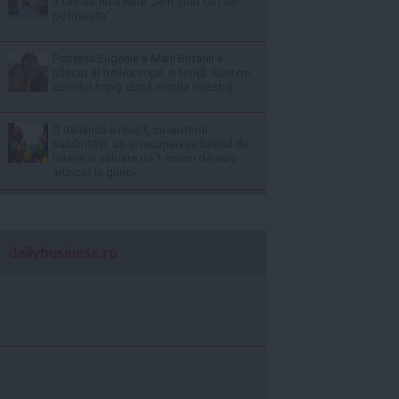
a cincea fiică Nina. „Am știut că i se
potrivește”
Prinţesa Eugenie a Marii Britanii a
născut al treilea copil, o fetiţă: Suntem
absolut topiţi după micuţa noastră
O italiancă a reuşit, cu ajutorul
salubrităţii, să-şi recupereze biletul de
loterie în valoare de 1 milion de euro
aruncat la gunoi
dailybusiness.ro