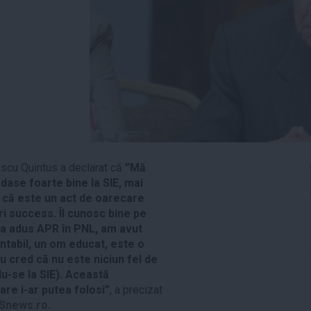
scu Quintus a declarat că
”Mă
dase foarte bine la SIE, mai
 că este un act de oarecare
ori success. Îl cunosc bine pe
a adus APR în PNL, am avut
entabil, un om educat, este o
u cred că nu este niciun fel de
du-se la SIE). Această
care i-ar putea folosi”
, a precizat
Snews.ro.