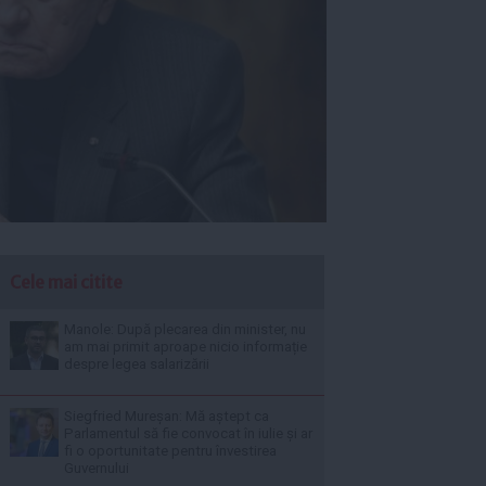
Cele mai citite
Manole: După plecarea din minister, nu
am mai primit aproape nicio informație
despre legea salarizării
Siegfried Mureșan: Mă aștept ca
Parlamentul să fie convocat în iulie și ar
fi o oportunitate pentru învestirea
Guvernului