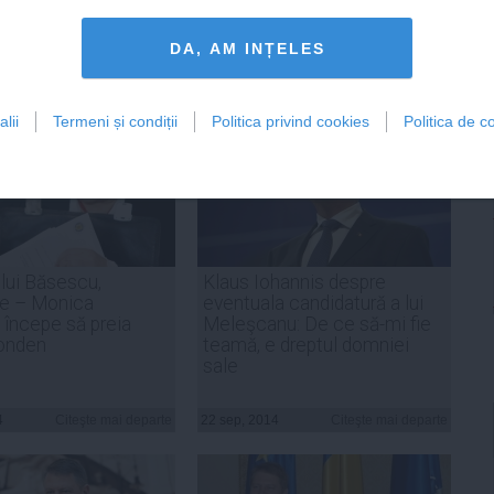
ADAUGA UN
COMENTARIU NOU
DA, AM INȚELES
lii
Termeni și condiții
Politica privind cookies
Politica de co
lui Băsescu,
Klaus Iohannis despre
te – Monica
eventuala candidatură a lui
începe să preia
Meleşcanu: De ce să-mi fie
monden
teamă, e dreptul domniei
sale
4
Citeşte mai departe
22 sep, 2014
Citeşte mai departe