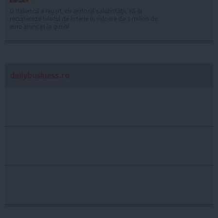
O italiancă a reuşit, cu ajutorul salubrităţii, să-şi
recupereze biletul de loterie în valoare de 1 milion de
euro aruncat la gunoi
dailybusiness.ro