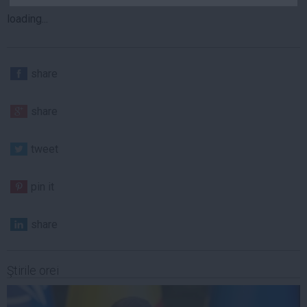
Auto
loading...
Sport
Handbal
share
Box
Baschet
share
Tenis
Alte sporturi
tweet
Life
pin it
Funny
Travel
share
Stil de viata
Ştirile orei