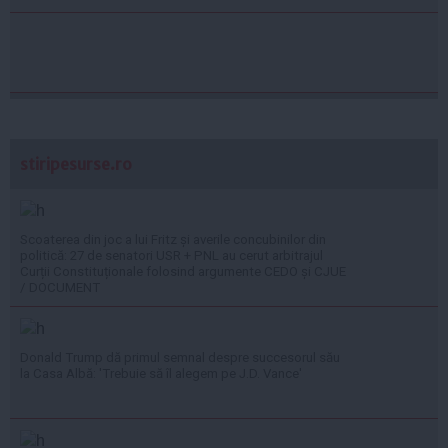
stiripesurse.ro
Scoaterea din joc a lui Fritz și averile concubinilor din
politică: 27 de senatori USR + PNL au cerut arbitrajul
Curții Constituționale folosind argumente CEDO și CJUE
/ DOCUMENT
Donald Trump dă primul semnal despre succesorul său
la Casa Albă: 'Trebuie să îl alegem pe J.D. Vance'