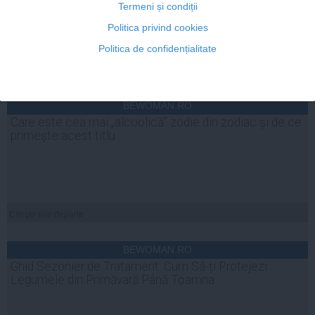
Termeni și condiții
Politica privind cookies
Politica de confidențialitate
Citeşte mai departe
BEWOMAN.RO
Care este cea mai „alcoolică” zodie din zodiac și de ce
primește acest titlu
Citeşte mai departe
BEWOMAN.RO
Ghid Sezonier de Tratament: Cum Să-ți Protejezi
Legumele din Primăvară Până Toamna