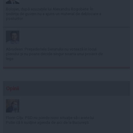
Bolojan, după acuzațiile lui Alexandru Rogobete: În
ședința de guvern nu a ajuns un material de deblocare a
posturilor
Abrudean: Președintele Senatului nu votează în locul
plenului și nu poate decide singur soarta unui proiect de
lege
Opinii
Florin Cîţu: PSD nu pierde nicio situaţie să-i arate lui
Putin că îi susţine agenda de aici de la Bucureşti