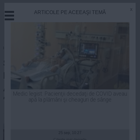
x
ARTICOLE PE ACEEAŞI TEMĂ
Actual
Economie
Justitie
Externe
Homepage
»
Life
Educatie
Scandal pe Facebook! DANA
Sanatate
Stiinta
ROGOZ, pusă la zid de fani.
Tehnologie
Actriţa le-a dat o replică dură:
Cultura
Medic legist: Pacienţii decedaţi de COVID aveau
”Nu îmi spuneţi mie... ”
apă la plămâni şi cheaguri de sânge
Mediu
Life
| 10 aug, 09:43
Politica
Guvern
25 sep, 10:27
Citeşte mai departe