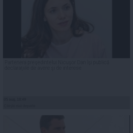
Partenera preşedintelui Nicuşor Dan îşi publică
declaraţiile de avere şi de interese
05 aug, 18:49
Citeşte mai departe