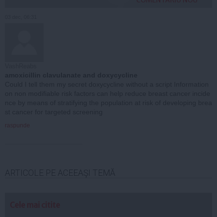
03 dec, 06:31
VashReabs
amoxicillin clavulanate and doxycycline
Could I tell them my secret doxycycline without a script Information
on non modifiable risk factors can help reduce breast cancer incide
nce by means of stratifying the population at risk of developing brea
st cancer for targeted screening
raspunde
ARTICOLE PE ACEEAŞI TEMĂ
Cele mai citite