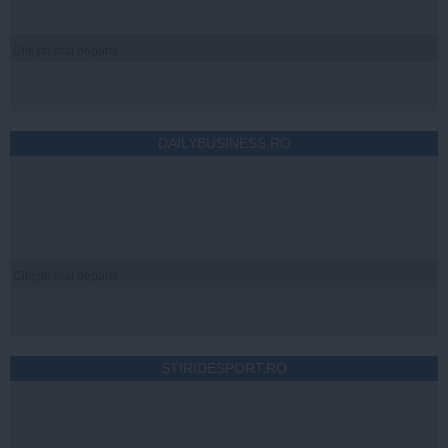
Citeşte mai departe
DAILYBUSINESS.RO
Citeşte mai departe
STIRIDESPORT.RO