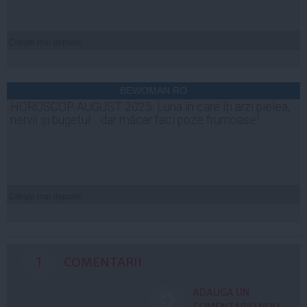
Citeşte mai departe
BEWOMAN.RO
HOROSCOP AUGUST 2025: Luna în care îți arzi pielea,
nervii și bugetul… dar măcar faci poze frumoase!
Citeşte mai departe
1
COMENTARII
ADAUGA UN
COMENTARIU NOU