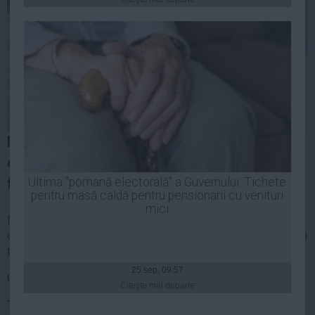
Presedintie
USL
PSD
PNL
PDL
PPDD
UDMR
Dana Rogoz a scris pe blogul ei o postare
PMP
care a creat mari controverse. Actriţa a
Administraţie Publică
fost criticată de fani, iar ea le-a dat replica.
Ultima "pomană electorală" a Guvernului: Tichete
Economie
pentru masă caldă pentru pensionarii cu venituri
mici
Dana Rogoz a vorbit despre perioada în care îşi alăpta
Finante
copilului. Vedeta a relatat faptul că l-a alăptat pe Vlad un an şi
Energie
trei luni, iar asta a stârnit revolta mai multor mămici.
Imobiliare
25 sep, 09:57
Citește mai departe
AICI
.
Companii
Citeşte mai departe
Tag-uri:
dana rogoz
Turism