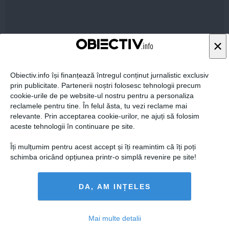
×
Citeşte mai departe
Obiectiv.info își finanțează întregul conținut jurnalistic exclusiv
YVE.RO
prin publicitate. Partenerii noștri folosesc tehnologii precum
Semne zodiacale de succes în horoscopul din august
cookie-urile de pe website-ul nostru pentru a personaliza
2026
reclamele pentru tine. În felul ăsta, tu vezi reclame mai
relevante. Prin acceptarea cookie-urilor, ne ajuți să folosim
aceste tehnologii în continuare pe site.
Îți mulțumim pentru acest accept și îți reamintim că îți poți
Citeşte mai departe
schimba oricând opțiunea printr-o simplă revenire pe site!
DA, AM INȚELES
YVE.RO
Trei zodii care redescoperă bucuria pe 2 august 2026
Mai multe detalii