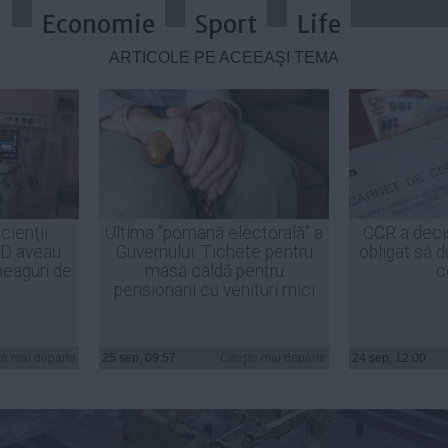
a
Economie
Sport
Life
ARTICOLE PE ACEEAŞI TEMĂ
ia Spaţială Internaţională (Live T
cienţii
Ultima "pomană electorală" a
CCR a deci
ID aveau
Guvernului: Tichete pentru
obligat să d
heaguri de
masă caldă pentru
c
pensionarii cu venituri mici
te mai departe
25 sep, 09:57
Citeşte mai departe
24 sep, 12:00