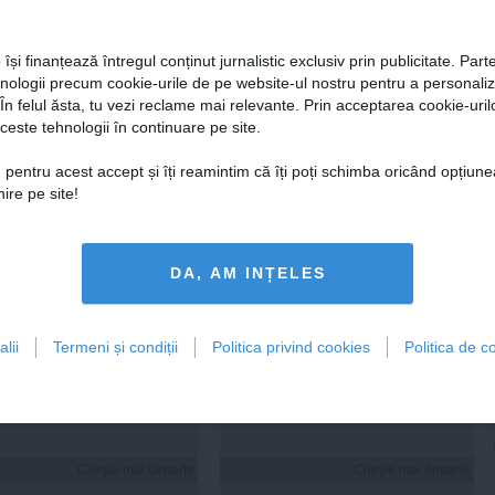
 își finanțează întregul conținut jurnalistic exclusiv prin publicitate. Parte
hnologii precum cookie-urile de pe website-ul nostru pentru a personali
 În felul ăsta, tu vezi reclame mai relevante. Prin acceptarea cookie-urilo
ceste tehnologii în continuare pe site.
 Darău afirmă că
USR: PSD face totul pentru
ria naţională de apărare
ca România să piardă
 pentru acest accept și îți reamintim că îți poți schimba oricând opțiune
e să devină mai
miliarde de euro din PNRR
ire pe site!
titivă
DA, AM INȚELES
21:18
Citeşte mai departe
06 aug, 21:16
Citeşte mai departe
DAILYBUSINESS.RO
STIRIDESPORT.RO
lii
Termeni și condiții
Politica privind cookies
Politica de co
Citeşte mai departe
Citeşte mai departe