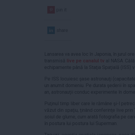
pin it
share
Lansarea va avea loc în Japonia, în jurul ore
transmisă
live pe canalul tv
al NASA. Călăt
echipamente până la Staţia Spaţială (ISS) va
Pe ISS locuiesc şase astronauţi (capacitate
un anumit domeniu. Pe durata şederii în spa
an, astronauţii conduc experimente în dome
Puţinul timp liber care le rămâne şi-l petre
văzut din spaţiu, ţinând conferinţe live pri
soiul de glume, cum arată fotografia pe car
în postura lui postura lui Superman.
Tag-uri:
agentia spatiala japoneza
,
nasa
,
St