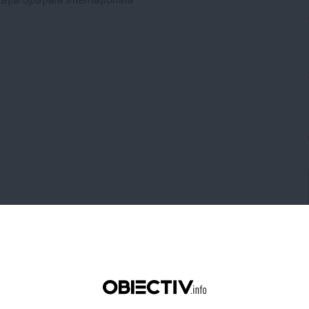
tweet
pin it
share