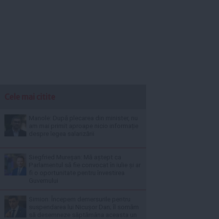
Cele mai citite
Manole: După plecarea din minister, nu
am mai primit aproape nicio informație
despre legea salarizării
Siegfried Mureșan: Mă aștept ca
Parlamentul să fie convocat în iulie și ar
fi o oportunitate pentru învestirea
Guvernului
Simion: Începem demersurile pentru
suspendarea lui Nicușor Dan; îl somăm
să desemneze săptămâna aceasta un