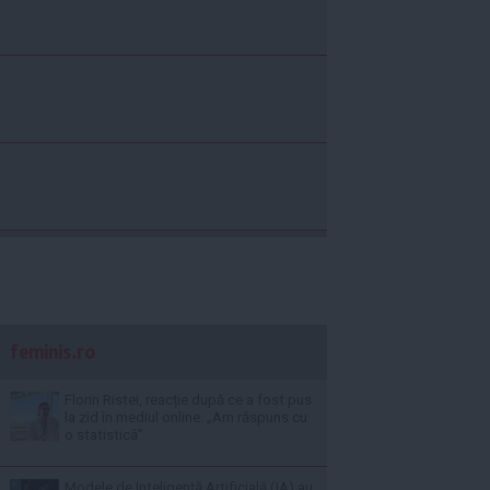
feminis.ro
Florin Ristei, reacție după ce a fost pus
la zid în mediul online: „Am răspuns cu
o statistică”
Modele de Inteligență Artificială (IA) au