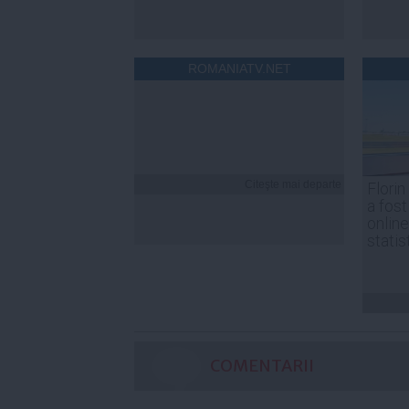
ROMANIATV.NET
Citeşte mai departe
Florin
a fost
online
statis
COMENTARII