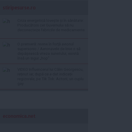
stiripesurse.ro
Criza energetică lovește și în sănătate:
Producătorii cer Guvernului să nu
deconecteze fabricile de medicamente
O premieră: revine în forță avionul
supersonic / Aeronavele de linie o să
depășească viteza sunetului, există
însă un sigur „hop”
VIDEO Influencerul lui Călin Georgescu,
reținut iar, după ce a dat indicații
regizorale, pe Tik Tok: Actorii, un cuplu
gay
economica.net