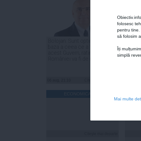
Obiectiv.info
folosesc te
pentru tine.
să folosim a
Bolojan: Sunt optimist că, în
Irineu
baza a ceea ce a făcut
indust
Îți mulțumim
acest Guvern, ratingul
trebui
simplă reven
României va fi de menținere
compe
06 aug, 21:10
Citeşte mai departe
06 aug, 
ECONOMICA.NET
Mai multe deta
Citeşte mai departe