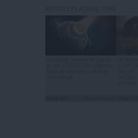
ARTICOLE PE ACEEAŞI TEMĂ
O sută de oameni de ştiinţă
Un astro
au dat VERDICTUL! Sfârşitul
LUNĂ DE
lumii va veni! Vezi când ne
SALVAT 
vom stinge
RĂZBOI 
şi Rusia
11 aug, 10:01
Citeşte mai departe
17 aug, 13: