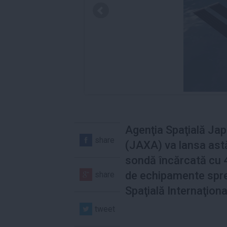
Agenţia Spaţială Ja
share
(JAXA) va lansa ast
sondă încărcată cu 
de echipamente spre
share
Spaţială Internaţiona
tweet