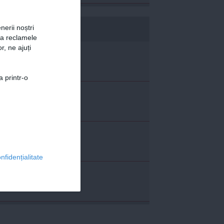
nerii noștri
b365.ro
za reclamele
r, ne ajuți
a printr-o
nfidențialitate