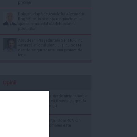
premier
Bolojan, după acuzațiile lui Alexandru
Rogobete: În ședința de guvern nu a
ajuns un material de deblocare a
posturilor
Abrudean: Președintele Senatului nu
votează în locul plenului și nu poate
decide singur soarta unui proiect de
lege
Opinii
Florin Cîţu: PSD nu pierde nicio situaţie
să-i arate lui Putin că îi susţine agenda
de aici de la Bucureşti
Consiliul Concurenţei: Doar 40% din
calea ferată din România este
electrificată