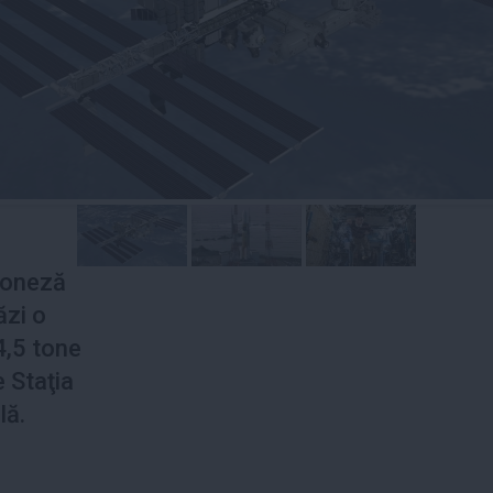
poneză
ăzi o
4,5 tone
 Staţia
lă.