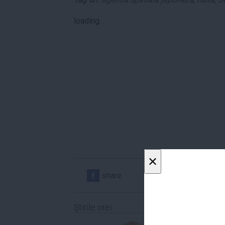
loading...
×
share
share
Ştirile orei