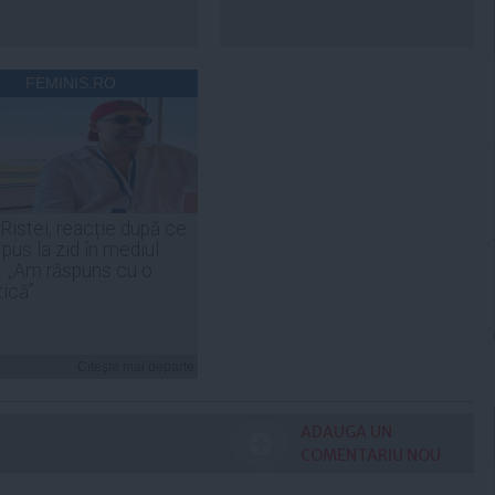
FEMINIS.RO
 Ristei, reacție după ce
 pus la zid în mediul
: „Am răspuns cu o
tică”
Citeşte mai departe
ADAUGA UN
COMENTARIU NOU