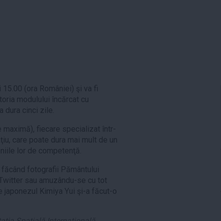
i 15.00 (ora României) şi va fi
oria modulului încărcat cu
 dura cinci zile.
 maximă), fiecare specializat într-
ţiu, care poate dura mai mult de un
niile lor de competenţă.
c făcând fotografii Pământului
n Twitter sau amuzându-se cu tot
e japonezul Kimiya Yui şi-a făcut-o
aţia Spaţială Internaţională