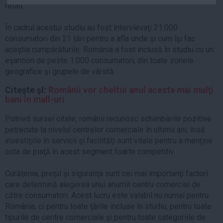
retail.
Auto
Sport
În cadrul acestui studiu au fost intervievaţi 21.000
consumatori din 21 ţări pentru a afla unde şi cum îşi fac
Handbal
aceştia cumpărăturile. România a fost inclusă în studiu cu un
Box
eşantion de peste 1.000 consumatori, din toate zonele
geografice şi grupele de vârstă.
Baschet
Tenis
Citeşte şI:
Românii vor cheltui anul acesta mai mulţi
bani în mall-uri
Alte sporturi
Life
Potrivit sursei citate, românii recunosc schimbările pozitive
petrecute la nivelul centrelor comerciale în ultimii ani, însă
Funny
investiţiile în servicii şi facilităţi sunt vitale pentru a menţine
cota de piaţă în acest segment foarte competitiv.
Travel
Stil de viata
Curăţenia, preţul şi siguranţa sunt cei mai importanţi factori
care determină alegerea unui anumit centru comercial de
către consumatori. Acest lucru este valabil nu numai pentru
România, ci pentru toate ţările incluse în studiu, pentru toate
tipurile de centre comerciale şi pentru toate categoriile de