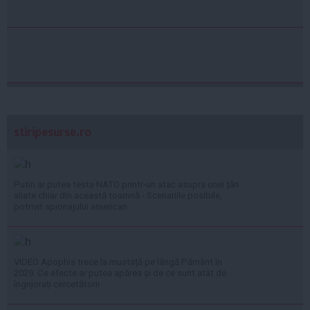
stiripesurse.ro
Putin ar putea testa NATO printr-un atac asupra unei țări
aliate chiar din această toamnă - Scenariile posibile,
potrivit spionajului american
VIDEO Apophis trece la mustață pe lângă Pământ în
2029. Ce efecte ar putea apărea și de ce sunt atât de
îngrijorați cercetătorii