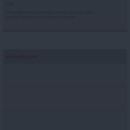
Concedieri la Mossad după o misiune eșuată: planul
Israelului gândit cu SUA împotriva Iranului
economica.net