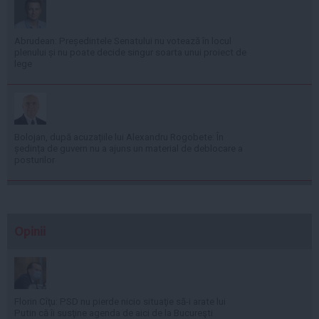
Abrudean: Președintele Senatului nu votează în locul
plenului și nu poate decide singur soarta unui proiect de
lege
Bolojan, după acuzațiile lui Alexandru Rogobete: În
ședința de guvern nu a ajuns un material de deblocare a
posturilor
Opinii
Florin Cîţu: PSD nu pierde nicio situaţie să-i arate lui
Putin că îi susţine agenda de aici de la Bucureşti