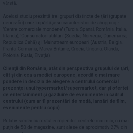
vârstă.
Acelaşi studiu prezintă trei grupuri distincte de ţări (grupate
geografic) care împărtăşesc caracteristici de shopping -
'Centre comerciale mondene' (Turcia, Spanai, România, Italia,
Irlanda), 'Consumatori utilitari' (Suedia, Norvegia, Danemarca,
Republica Cehă) şi 'Mainstream european' (Austria, Belgia,
Franţa, Germania, Marea Britanie, Grecia, Ungaria, Olanda,
Polonia, Rusia, Elveţia).
Clienţii din România, atât din perspectiva grupului de ţări,
cât şi din cea a mediei europene, acordă o mai mare
pondere în decizia de alegere a centrului comercial
prezenţei unui hypermarket/supermarket, dar şi ofertei
de entertainment şi găzduire de evenimente în cadrul
centrului (cum ar fi prezentări de modă, lansări de film,
evenimente pentru copii).
Relativ similar cu restul europenilor, centrele mai mici, cu mai
puţin de 50 de magazine, sunt alese de aproximativ 27% din