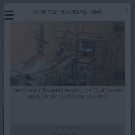
x
ARTICOLE PE ACEEAŞI TEMĂ
Actual
Economie
Justitie
Externe
Homepage
»
Economie
Educatie
Studiu: 70% dintre români îşi fac
Sanatate
Stiinta
cumpărăturile din marile centre
Tehnologie
comerciale
Cultura
Medic legist: Pacienţii decedaţi de COVID aveau
apă la plămâni şi cheaguri de sânge
Mediu
Laurentiu Panait
| 01 iul, 2014
Life
Politica
Guvern
25 sep, 10:27
Citeşte mai departe