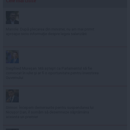
Cele mai citite
Manole: După plecarea din minister, nu am mai primit
aproape nicio informație despre legea salarizării
Siegfried Mureșan: Mă aștept ca Parlamentul să fie
convocat în iulie și ar fi o oportunitate pentru învestirea
Guvernului
Simion: Începem demersurile pentru suspendarea lui
Nicușor Dan; îl somăm să desemneze săptămâna
aceasta un premier