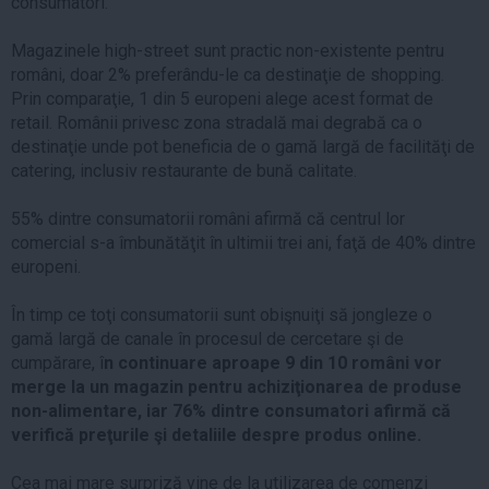
consumatori.
Magazinele high-street sunt practic non-existente pentru
români, doar 2% preferându-le ca destinaţie de shopping.
Prin comparaţie, 1 din 5 europeni alege acest format de
retail. Românii privesc zona stradală mai degrabă ca o
destinaţie unde pot beneficia de o gamă largă de facilităţi de
catering, inclusiv restaurante de bună calitate.
55% dintre consumatorii români afirmă că centrul lor
comercial s-a îmbunătăţit în ultimii trei ani, faţă de 40% dintre
europeni.
În timp ce toţi consumatorii sunt obişnuiţi să jongleze o
gamă largă de canale în procesul de cercetare şi de
cumpărare, î
n continuare aproape 9 din 10 români vor
merge la un magazin pentru achiziţionarea de produse
non-alimentare, iar 76% dintre consumatori afirmă că
verifică preţurile şi detaliile despre produs online.
Cea mai mare surpriză vine de la utilizarea de comenzi