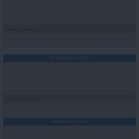
Citeşte mai departe
STIRIDESPORT.RO
Citeşte mai departe
ROMANIATV.NET