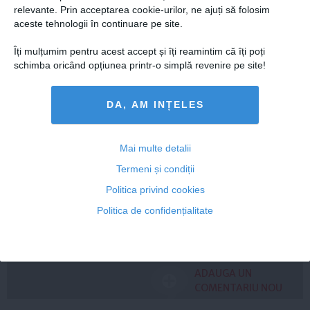
relevante. Prin acceptarea cookie-urilor, ne ajuți să folosim
aceste tehnologii în continuare pe site.
Îți mulțumim pentru acest accept și îți reamintim că îți poți
schimba oricând opțiunea printr-o simplă revenire pe site!
Florin Ristei, reacție după ce a fost pus la zid în mediul
DA, AM INȚELES
online: „Am răspuns cu o statistică”
Mai multe detalii
Termeni și condiții
Politica privind cookies
Citeşte mai departe
Politica de confidențialitate
COMENTARII
ADAUGA UN
COMENTARIU NOU