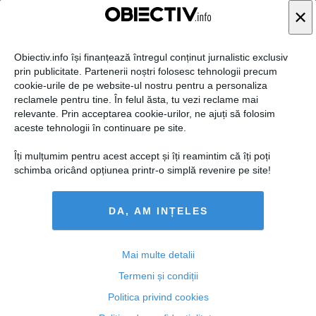
×
01 oct, 2014
Citeşte mai departe
Obiectiv.info își finanțează întregul conținut jurnalistic exclusiv
prin publicitate. Partenerii noștri folosesc tehnologii precum
cookie-urile de pe website-ul nostru pentru a personaliza
reclamele pentru tine. În felul ăsta, tu vezi reclame mai
relevante. Prin acceptarea cookie-urilor, ne ajuți să folosim
aceste tehnologii în continuare pe site.
Îți mulțumim pentru acest accept și îți reamintim că îți poți
schimba oricând opțiunea printr-o simplă revenire pe site!
DA, AM INȚELES
Dosarul licenţelor. MEC ştia din 2005 că preţurile din
Programul SEI erau exagerate cu cel puţin 50%
Mai multe detalii
Termeni și condiții
Politica privind cookies