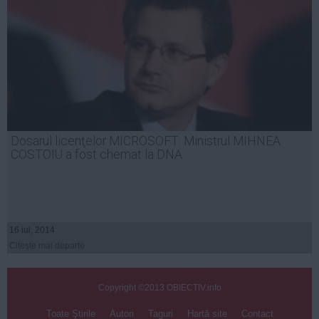
Dosarul licenţelor MICROSOFT: Ministrul MIHNEA
COSTOIU a fost chemat la DNA
16 iul, 2014
Citeşte mai departe
Copyright ©2013 OBIECTIV.info
Toate Ştirile
Autori
Taguri
Hartă site
Contact