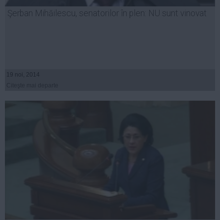
Presedintie
Şerban Mihăilescu, senatorilor în plen: NU sunt vinovat
USL
PSD
PNL
PDL
19 noi, 2014
PPDD
Citeşte mai departe
UDMR
PMP
Administraţie Publică
Economie
Finante
Energie
Imobiliare
Companii
Turism