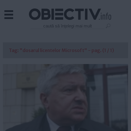
Actual
Economie
Justitie
Externe
Tag: "dosarul licentelor Microsoft" - pag. (1 / 1)
Educatie
Sanatate
Stiinta
Tehnologie
Cultura
Mediu
Life
Politica
Guvern