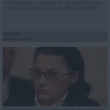
Cazul Andronescu stârneşte discuţii aprinse în Senat:
Auto
Ieri am sacrificat un miel, azi sacrificăm doi elefanți
Sport
Handbal
Box
19 noi, 2014
Baschet
Citeşte mai departe
Tenis
Alte sporturi
Life
Funny
Travel
Stil de viata
Ecaterina Andronescu: Numele meu nu avea ce căuta