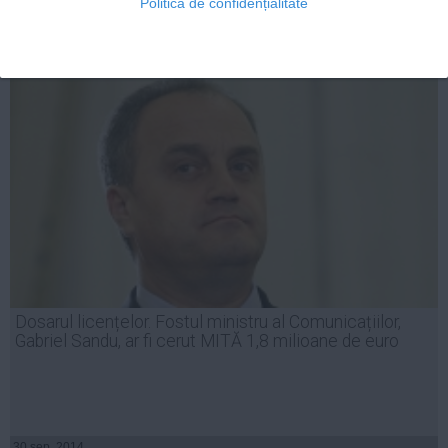
Politica de confidențialitate
30 sep, 2014
Citeşte mai departe
Dosarul licențelor. Fostul ministru al Comunicațiilor,
Gabriel Sandu, ar fi cerut MITĂ 1,8 milioane de euro
30 sep, 2014