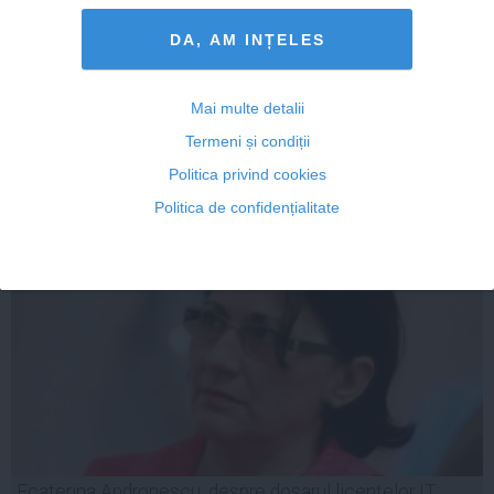
Victor Ponta, declaraţii despre anchetarea celor nouă
miniştri în dosarul licenţelor
DA, AM INȚELES
Mai multe detalii
Termeni și condiții
29 sep, 2014
Politica privind cookies
Citeşte mai departe
Politica de confidențialitate
Ecaterina Andronescu, despre dosarul licențelor IT: