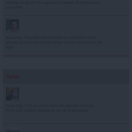
ședința de guvern nu a ajuns un material de deblocare a
posturilor
Abrudean: Președintele Senatului nu votează în locul
plenului și nu poate decide singur soarta unui proiect de
lege
Opinii
Florin Cîţu: PSD nu pierde nicio situaţie să-i arate lui
Putin că îi susţine agenda de aici de la Bucureşti