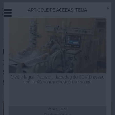
x
ARTICOLE PE ACEEAŞI TEMĂ
Actual
Economie
Justitie
Externe
Homepage
»
Politica
Educatie
Dosarul licenţelor. MEC ştia din
Sanatate
Stiinta
2005 că preţurile din Programul
Tehnologie
SEI erau exagerate cu cel puţin
Cultura
Medic legist: Pacienţii decedaţi de COVID aveau
50%
apă la plămâni şi cheaguri de sânge
Mediu
Life
Laurentiu Panait
| 30 sep, 2014
Politica
Guvern
25 sep, 10:27
Citeşte mai departe