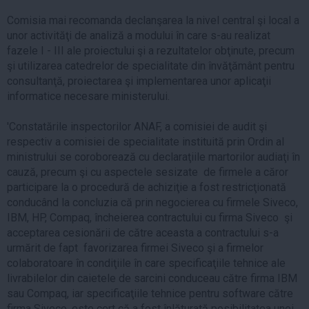
Comisia mai recomanda declanşarea la nivel central şi local a
unor activităţi de analiză a modului în care s-au realizat
fazele I - III ale proiectului şi a rezultatelor obţinute, precum
şi utilizarea catedrelor de specialitate din învăţământ pentru
consultanţă, proiectarea şi implementarea unor aplicaţii
informatice necesare ministerului.
'Constatările inspectorilor ANAF, a comisiei de audit şi
respectiv a comisiei de specialitate instituită prin Ordin al
ministrului se coroborează cu declaraţiile martorilor audiaţi în
cauză, precum şi cu aspectele sesizate de firmele a căror
participare la o procedură de achiziţie a fost restricţionată
conducând la concluzia că prin negocierea cu firmele Siveco,
IBM, HP, Compaq, încheierea contractului cu firma Siveco şi
acceptarea cesionării de către aceasta a contractului s-a
urmărit de fapt favorizarea firmei Siveco şi a firmelor
colaboratoare în condiţiile în care specificaţiile tehnice ale
livrabilelor din caietele de sarcini conduceau către firma IBM
sau Compaq, iar specificaţiile tehnice pentru software către
firma Siveco, este cert că a fost înlăturată posibilitatea unei