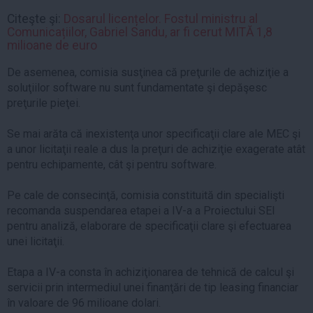
Citeşte şi:
Dosarul licențelor. Fostul ministru al
Comunicațiilor, Gabriel Sandu, ar fi cerut MITĂ 1,8
milioane de euro
De asemenea, comisia susţinea că preţurile de achiziţie a
soluţiilor software nu sunt fundamentate şi depăşesc
preţurile pieţei.
Se mai arăta că inexistenţa unor specificaţii clare ale MEC şi
a unor licitaţii reale a dus la preţuri de achiziţie exagerate atât
pentru echipamente, cât şi pentru software.
Pe cale de consecinţă, comisia constituită din specialişti
recomanda suspendarea etapei a IV-a a Proiectului SEI
pentru analiză, elaborare de specificaţii clare şi efectuarea
unei licitaţii.
Etapa a IV-a consta în achiziţionarea de tehnică de calcul şi
servicii prin intermediul unei finanţări de tip leasing financiar
în valoare de 96 milioane dolari.