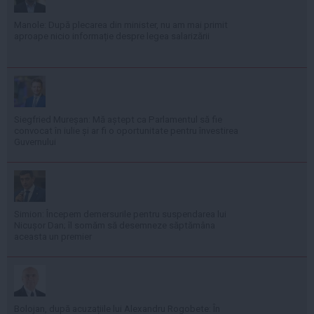
Manole: După plecarea din minister, nu am mai primit
aproape nicio informație despre legea salarizării
Siegfried Mureșan: Mă aștept ca Parlamentul să fie
convocat în iulie și ar fi o oportunitate pentru învestirea
Guvernului
Simion: Începem demersurile pentru suspendarea lui
Nicușor Dan; îl somăm să desemneze săptămâna
aceasta un premier
Bolojan, după acuzațiile lui Alexandru Rogobete: În