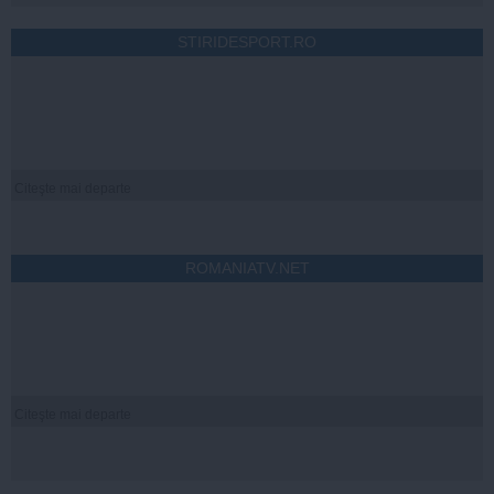
STIRIDESPORT.RO
Citeşte mai departe
ROMANIATV.NET
Citeşte mai departe