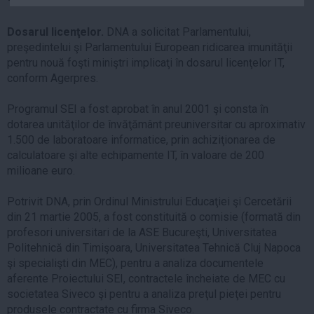
Auto
Dosarul licenţelor.
DNA a solicitat Parlamentului,
Sport
preşedintelui şi Parlamentului European ridicarea imunităţii
Handbal
pentru nouă foşti miniştri implicaţi în dosarul licenţelor IT,
conform Agerpres.
Box
Baschet
Programul SEI a fost aprobat în anul 2001 şi consta în
dotarea unităţilor de învăţământ preuniversitar cu aproximativ
Tenis
1.500 de laboratoare informatice, prin achiziţionarea de
Alte sporturi
calculatoare şi alte echipamente IT, în valoare de 200
Life
milioane euro.
Funny
Potrivit DNA, prin Ordinul Ministrului Educaţiei şi Cercetării
Travel
din 21 martie 2005, a fost constituită o comisie (formată din
profesori universitari de la ASE Bucureşti, Universitatea
Stil de viata
Politehnică din Timişoara, Universitatea Tehnică Cluj Napoca
şi specialişti din MEC), pentru a analiza documentele
aferente Proiectului SEI, contractele încheiate de MEC cu
societatea Siveco şi pentru a analiza preţul pieţei pentru
produsele contractate cu firma Siveco.