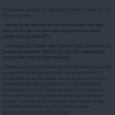
Principalele concluzii ale raportului întocmit de acea comisie
erau următoarele:
- '
preţurile de achiziţie ale echipamentelor sunt mai
mari decât cele existente pe piaţă pentru produse
similare cu cel puţin 50%;
- monitoare de 15 inch color oferite 4 ani consecutiv cu
preţuri variind între 198 USD şi 184 USD, reprezintă la
ora actuală dublul preţului de piaţă;
calculatoarele au fost contractate ca 'brand name', reducându-
se astfel posibilitatea de achiziţie din surse alternativ; în
acelaşi timp ele au fost aduse sub formă de componente şi
asamblate în România, pierzându-se astfel calitatea de
'brand name'; în aceste condiţii preţurile pentru sistemele
livrate sunt duble faţă de preţurile pieţei pentru produse
similare. (...) Preţurile echipamentelor sunt foarte ridicate,
inexplicabil solicitându-se preţuri identice pentru
echipamente cu performanţe diferite'.