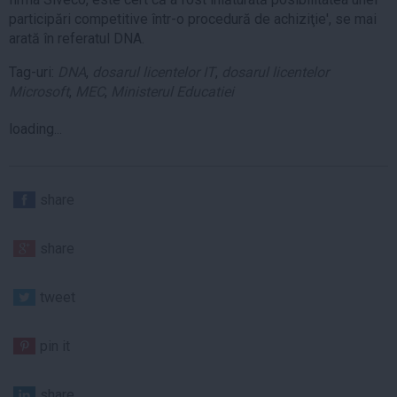
participări competitive într-o procedură de achiziţie', se mai
arată în referatul DNA.
Tag-uri:
DNA
,
dosarul licentelor IT
,
dosarul licentelor
Microsoft
,
MEC
,
Ministerul Educatiei
loading...
share
share
tweet
pin it
share