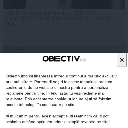
DAN NICA se apară în dosarul LICENȚELOR
MICROSOFT: Sper să fiu chemat cât mai curând la
DNA
28 sep, 2014
Citeşte mai departe
×
Obiectiv.info își finanțează întregul conținut jurnalistic exclusiv
prin publicitate. Partenerii noștri folosesc tehnologii precum
cookie-urile de pe website-ul nostru pentru a personaliza
reclamele pentru tine. În felul ăsta, tu vezi reclame mai
relevante. Prin acceptarea cookie-urilor, ne ajuți să folosim
aceste tehnologii în continuare pe site.
Îți mulțumim pentru acest accept și îți reamintim că îți poți
schimba oricând opțiunea printr-o simplă revenire pe site!