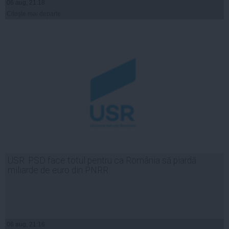
06 aug, 21:18
Citeşte mai departe
USR: PSD face totul pentru ca România să piardă
miliarde de euro din PNRR
06 aug, 21:16