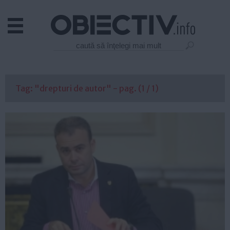
Actual
Economie
Justitie
Externe
Tag: "drepturi de autor" - pag. (1 / 1)
Educatie
Sanatate
Stiinta
Tehnologie
Cultura
Mediu
Life
Politica
Guvern