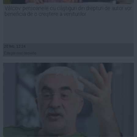
Presedintie
Vâlcov: persoanele cu câştiguri din drepturi de autor vor
USL
beneficia de o creştere a veniturilor
PSD
PNL
PDL
20 feb, 12:24
PPDD
Citeşte mai departe
UDMR
PMP
Administraţie Publică
Economie
Finante
Energie
Imobiliare
Companii
Turism