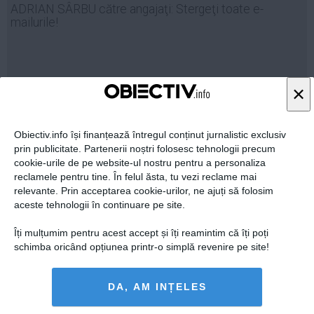
ADRIAN SÂRBU către angajaţi: Stergeţi toate e-
Auto
mailurile!
Sport
Handbal
Box
×
03 feb, 09:50
Baschet
Citeşte mai departe
Tenis
Obiectiv.info își finanțează întregul conținut jurnalistic exclusiv
Alte sporturi
prin publicitate. Partenerii noștri folosesc tehnologii precum
cookie-urile de pe website-ul nostru pentru a personaliza
Life
reclamele pentru tine. În felul ăsta, tu vezi reclame mai
relevante. Prin acceptarea cookie-urilor, ne ajuți să folosim
Funny
aceste tehnologii în continuare pe site.
Travel
Îți mulțumim pentru acest accept și îți reamintim că îți poți
Stil de viata
schimba oricând opțiunea printr-o simplă revenire pe site!
DA, AM INȚELES
Decizie fără precedent cu privire la drepturile de autor