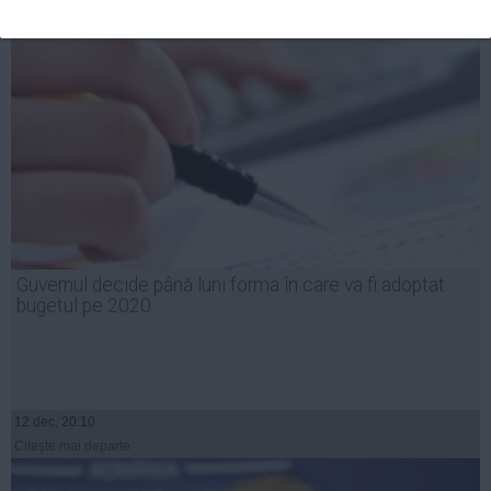
Guvernul decide până luni forma în care va fi adoptat
bugetul pe 2020
12 dec, 20:10
Citeşte mai departe