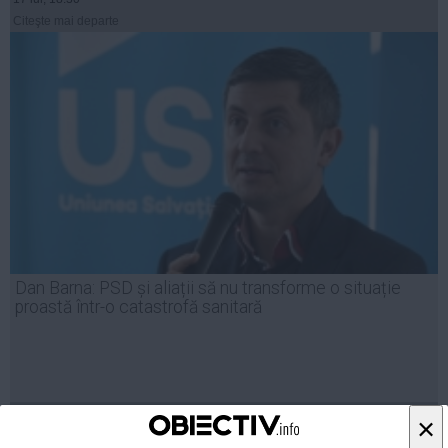
Citeşte mai departe
Dan Barna: PSD și aliații să nu transforme o situație
proastă într-o catastrofă sanitară
13 iul, 17:09
×
Citeşte mai departe