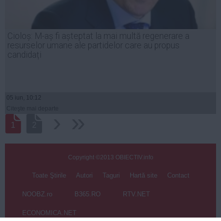
Cioloș: M-aș fi așteptat la mai multă regenerare a
resurselor umane ale partidelor care au propus
candidați
05 iun, 10:12
Citeşte mai departe
›
››
1
2
Copyright ©2013 OBIECTIV.info
Toate Ştirile
Autori
Taguri
Hartă site
Contact
NOOBZ.ro
B365.RO
RTV.NET
ECONOMICA.NET