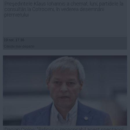
Preşedintele Klaus Iohannis a chemat, luni, partidele la
Auto
consultări la Cotroceni, în vederea desemnării
Sport
premierului
Handbal
Box
19 noi, 17:36
Baschet
Citeşte mai departe
Tenis
Alte sporturi
Life
Funny
Travel
Stil de viata
Dacian Cioloş: ”Ridicol şi iresponsabil acest spectacol