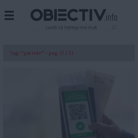
Actual
Economie
Justitie
Externe
Tag: "partide" - pag. (1 / 2)
Educatie
Sanatate
Stiinta
Tehnologie
Cultura
Mediu
Life
Politica
Guvern