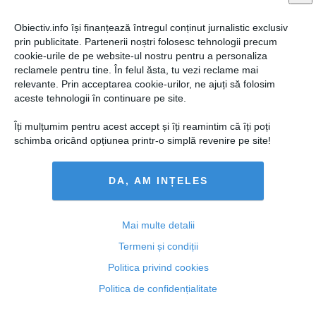
Obiectiv.info își finanțează întregul conținut jurnalistic exclusiv
prin publicitate. Partenerii noștri folosesc tehnologii precum
cookie-urile de pe website-ul nostru pentru a personaliza
reclamele pentru tine. În felul ăsta, tu vezi reclame mai
relevante. Prin acceptarea cookie-urilor, ne ajuți să folosim
aceste tehnologii în continuare pe site.
Îți mulțumim pentru acest accept și îți reamintim că îți poți
schimba oricând opțiunea printr-o simplă revenire pe site!
DA, AM INȚELES
Ciolacu: ”Toate partidele, cu excepţia PNL, au înţeles
să se unească în Parlament!”
Mai multe detalii
Termeni și condiții
Politica privind cookies
08 apr, 18:41
Politica de confidențialitate
Citeşte mai departe