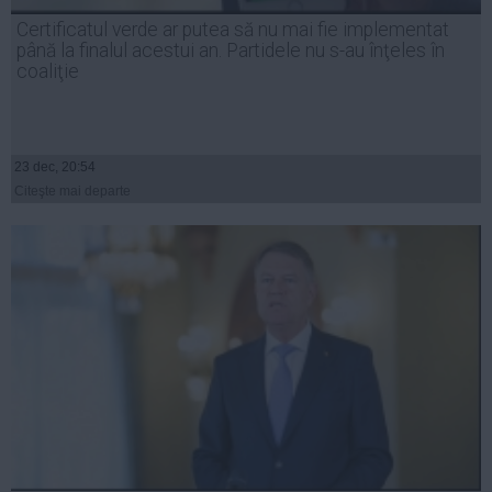
Presedintie
Certificatul verde ar putea să nu mai fie implementat
USL
până la finalul acestui an. Partidele nu s-au înţeles în
coaliţie
PSD
PNL
PDL
23 dec, 20:54
PPDD
Citeşte mai departe
UDMR
PMP
Administraţie Publică
Economie
Finante
Energie
Imobiliare
Companii
Turism