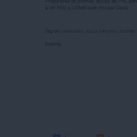
Propunerea de premier decisă de PNL pentr
şi de PSD şi UDMR este Nicolae Ciucă.
Tag-uri:
consultari
,
Klaus Iohannis
,
partide
loading...