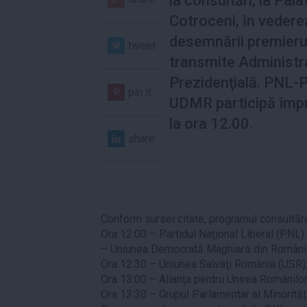
la consultări, la Pala
Cotroceni, în vedere
desemnării premierul
tweet
transmite Administr
Prezidenţială. PNL-
pin it
UDMR participă împ
la ora 12.00.
share
Conform sursei citate, programul consultări
Ora 12:00 – Partidul Naţional Liberal (PNL
– Uniunea Democrată Maghiară din Român
Ora 12:30 – Uniunea Salvaţi România (USR)
Ora 13:00 – Alianţa pentru Unirea Românilor
Ora 13:30 – Grupul Parlamentar al Minorităţi