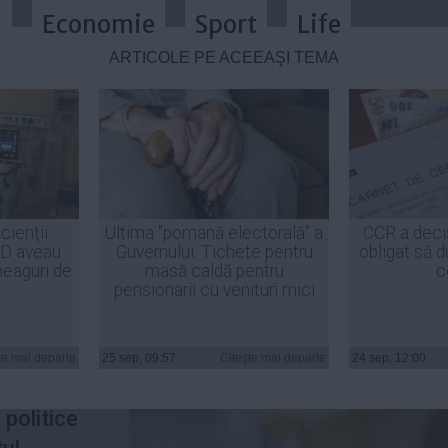
a
Economie
Sport
Life
ARTICOLE PE ACEEAŞI TEMĂ
nnis a chemat, luni, partidele la c
cienţii
Ultima "pomană electorală" a
CCR a deci
ID aveau
Guvernului: Tichete pentru
obligat să d
 premierului
heaguri de
masă caldă pentru
c
pensionarii cu venituri mici
te mai departe
25 sep, 09:57
Citeşte mai departe
24 sep, 12:00
ohannis a
e politice