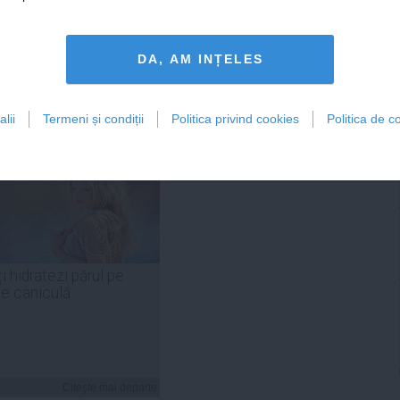
DA, AM INȚELES
Citeşte mai departe
Citeşte mai departe
lii
Termeni și condiții
Politica privind cookies
Politica de co
FEMINIS.RO
i hidratezi părul pe
de caniculă
Citeşte mai departe