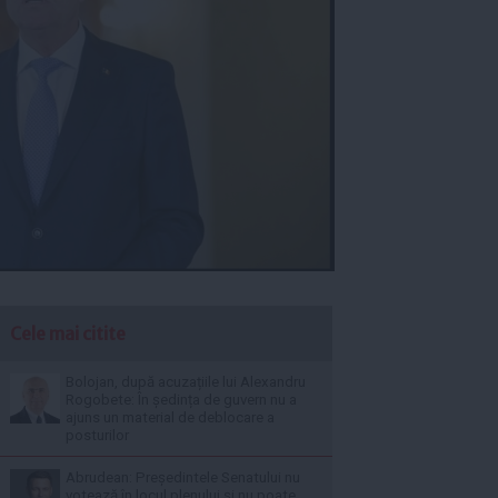
Cele mai citite
Bolojan, după acuzațiile lui Alexandru
Rogobete: În ședința de guvern nu a
ajuns un material de deblocare a
posturilor
Abrudean: Președintele Senatului nu
votează în locul plenului și nu poate