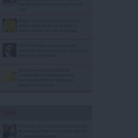
decide singur soarta unui proiect de
lege
MApN: România, Bulgaria și Turcia
extind misiunile de combatere a
minelor marine din Marea Neagră
Sorin Grindeanu, despre alegerile
anticipate: E un scenariu pe care nu pot
să-l exclud niciodată
AUR demarează procesul de
suspendare a lui Nicușor Dan și
procedurile pentru organizarea
alegerilor anticipate
Opinii
Florin Cîţu: PSD nu pierde nicio situaţie
să-i arate lui Putin că îi susţine agenda
de aici de la Bucureşti