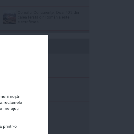
Consiliul Concurenţei: Doar 40% din
calea ferată din România este
electrificată
b365.ro
nerii noștri
za reclamele
r, ne ajuți
a printr-o