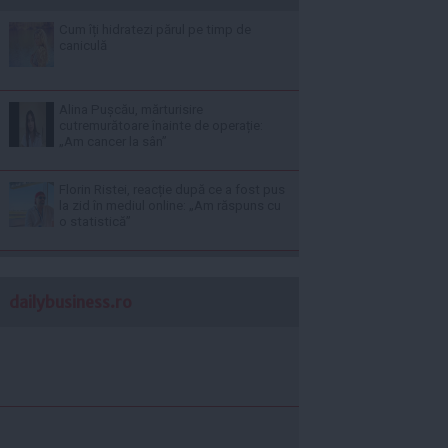
Cum îți hidratezi părul pe timp de
caniculă
Alina Pușcău, mărturisire
cutremurătoare înainte de operație:
„Am cancer la sân”
Florin Ristei, reacție după ce a fost pus
la zid în mediul online: „Am răspuns cu
o statistică”
dailybusiness.ro