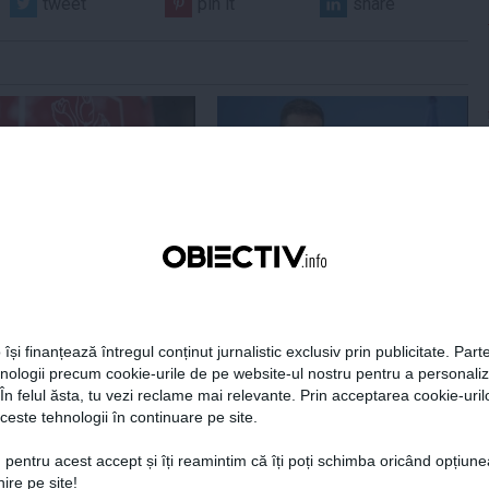
tweet
pin it
share
Centralele pe cărbune
Zelenski a ajuns în Serbia, în
 necesitate în situația
prima sa vizită în acest stat
ță majoră a țării
aliat tradițional al Rusiei după
re
2022
 își finanțează întregul conținut jurnalistic exclusiv prin publicitate. Parte
hnologii precum cookie-urile de pe website-ul nostru pentru a personali
19:47
Citeşte mai departe
07 aug, 21:11
Citeşte mai departe
 În felul ăsta, tu vezi reclame mai relevante. Prin acceptarea cookie-urilo
ceste tehnologii în continuare pe site.
DAILYBUSINESS.RO
STIRIDESPORT.RO
 pentru acest accept și îți reamintim că îți poți schimba oricând opțiune
ire pe site!