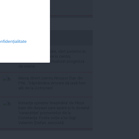
stiripesurse.ro
nfidențialitate
Caniculă în sudul țării, vânt puternic în
est și ploi torențiale în centru:
meteorologii au actualizat prognoza
de vreme
Mesaj direct pentru Nicușor Dan din
PNL: 'Săptămâna viitoare să iasă fum
alb de la Cotroceni'
Instanța oprește 'mașinăria' de făcut
bani din deșeuri care apare și în dosarul
'caracatiței' procurorilor de la
Constanța: Fosta soție a lui Gigi
Valentin Ștefan, asociată