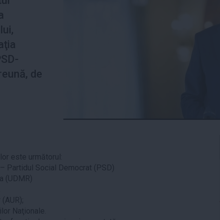
tul
a
ui,
aţia
PSD-
reună, de
lor este următorul:
) – Partidul Social Democrat (PSD)
ia (UDMR)
;
 (AUR);
lor Naţionale.