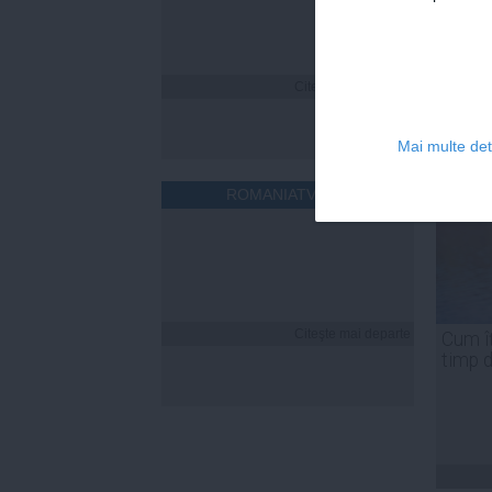
Citeşte mai departe
Mai multe deta
ROMANIATV.NET
Citeşte mai departe
Cum îț
timp 