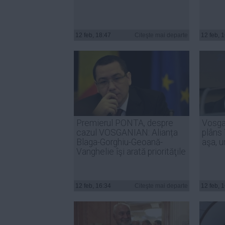
12 feb, 18:47
Citeşte mai departe
12 feb, 
Premierul PONTA, despre
Vosgan
cazul VOSGANIAN: Alianța
plâns 
Blaga-Gorghiu-Geoană-
aşa, u
Vanghelie îşi arată priorităţile
12 feb, 16:34
Citeşte mai departe
12 feb, 