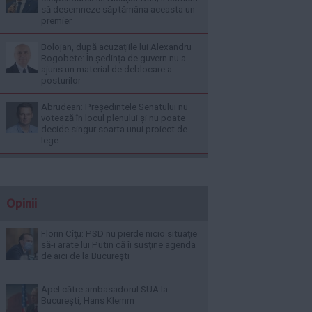
să desemneze săptămâna aceasta un
premier
Bolojan, după acuzațiile lui Alexandru
Rogobete: În ședința de guvern nu a
ajuns un material de deblocare a
posturilor
Abrudean: Președintele Senatului nu
votează în locul plenului și nu poate
decide singur soarta unui proiect de
lege
Opinii
Florin Cîţu: PSD nu pierde nicio situaţie
să-i arate lui Putin că îi susţine agenda
de aici de la Bucureşti
Apel către ambasadorul SUA la
București, Hans Klemm