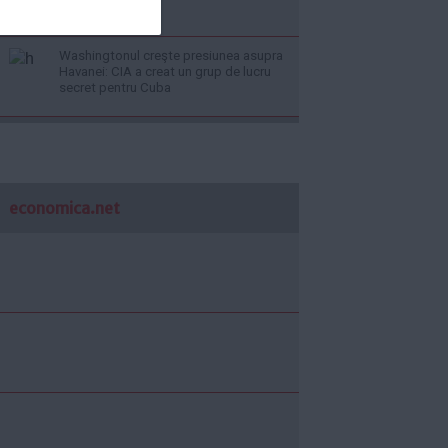
Washingtonul creşte presiunea asupra
Havanei: CIA a creat un grup de lucru
secret pentru Cuba
economica.net