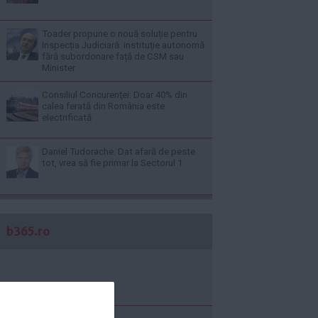
Toader propune o nouă soluție pentru
Inspecția Judiciară: instituție autonomă
fără subordonare față de CSM sau
Minister
Consiliul Concurenţei: Doar 40% din
calea ferată din România este
electrificată
Daniel Tudorache. Dat afară de peste
tot, vrea să fie primar la Sectorul 1
b365.ro