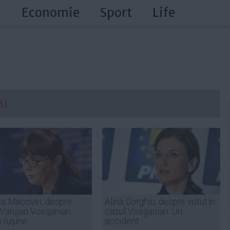
a
Economie
Sport
Life
6)
a Macovei, despre
Alina Gorghiu, despre votul în
 Varujan Vosganian:
cazul Vosganian: Un
 ruşine
accident