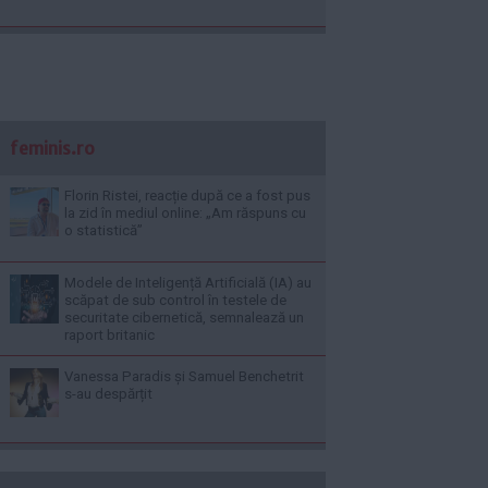
feminis.ro
Florin Ristei, reacție după ce a fost pus
la zid în mediul online: „Am răspuns cu
o statistică”
Modele de Inteligență Artificială (IA) au
scăpat de sub control în testele de
securitate cibernetică, semnalează un
raport britanic
Vanessa Paradis și Samuel Benchetrit
s-au despărțit