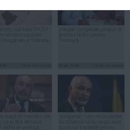
niștri, sub lupa DIICOT.
Varujan Vosganian, propus la
re urmărirea penală
premiul Nobel pentru
u Vosganian și Videanu
literatură
15:40
Citeşte mai departe
20 ian, 22:46
Citeşte mai departe
e roagă de membrii săi
Vosganian: I-am recomandat
i să-şi dea demisia:
lui Iohannis să nu negocieze
altfel de politică
cu niciun candidat pentru