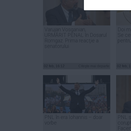
Varujan Vosganian,
Doi mi
URMĂRIT PENAL în Dosarul
Se ce
Romgaz. Prima reacţie a
pentr
senatorului
02 feb, 16:12
Citeşte mai departe
02 feb, 
PNL în era Iohannis – doar
PNL s
vorbe
corupţ
Facem 