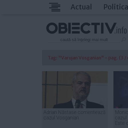
Actual
Politic
Tag: "Varujan Vosganian" - pag. (3 / 
Adrian Năstase comentează
Monic
cazul Vosganian
cazul
Este o