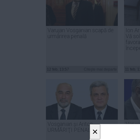
Varujan Vosganian scapă de
Ion Ar
urmărirea penală
Vă sol
favora
începe
12 feb, 13:57
Citeşte mai departe
11 feb, 
Vosganian și Ariton,
Varuj
×
URMĂRIŢI PENAL
REACŢ
urmări