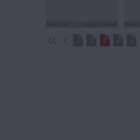
24 noi, 2014
Citeşte mai departe
24 noi, 
‹‹
‹
1
2
3
4
5