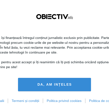
16:47
Citeşte mai departe
03 feb, 15:22
Citeşte mai departe
 își finanțează întregul conținut jurnalistic exclusiv prin publicitate. Parte
hnologii precum cookie-urile de pe website-ul nostru pentru a personali
 În felul ăsta, tu vezi reclame mai relevante. Prin acceptarea cookie-urilo
ceste tehnologii în continuare pe site.
l gazelor ieftine.
Alina Gorghiu: PNL va vota
 pentru acest accept și îți reamintim că îți poți schimba oricând opțiune
NIAN, către
pentru ridicarea imunității lui
ire pe site!
EANU: Să-i lăsam şi pe
Vosganian
trăiască.
OGRAME
DA, AM INȚELES
08:17
Citeşte mai departe
02 feb, 22:32
Citeşte mai departe
lii
Termeni și condiții
Politica privind cookies
Politica de co