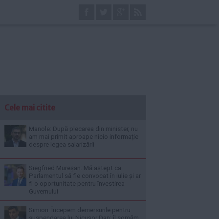
Cele mai citite
Manole: După plecarea din minister, nu
am mai primit aproape nicio informație
despre legea salarizării
Siegfried Mureșan: Mă aștept ca
Parlamentul să fie convocat în iulie și ar
fi o oportunitate pentru învestirea
Guvernului
Simion: Începem demersurile pentru
suspendarea lui Nicușor Dan; îl somăm