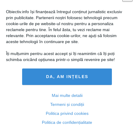
Obiectiv.info își finanțează întregul conținut jurnalistic exclusiv
prin publicitate. Partenerii noștri folosesc tehnologii precum
cookie-urile de pe website-ul nostru pentru a personaliza
reclamele pentru tine. În felul ăsta, tu vezi reclame mai
relevante. Prin acceptarea cookie-urilor, ne ajuți să folosim
aceste tehnologii în continuare pe site.
Îți mulțumim pentru acest accept și îți reamintim că îți poți
schimba oricând opțiunea printr-o simplă revenire pe site!
DA, AM INȚELES
Victor Ciutacu, comentariu FABULOS după botezul lui
Cristian David
Mai multe detalii
Termeni și condiții
Politica privind cookies
20 apr, 22:51
Politica de confidențialitate
Citeşte mai departe