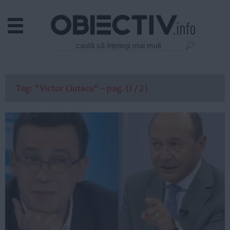
Actual
Economie
Justitie
Externe
Tag: "Victor Ciutacu" - pag. (1 / 2)
Educatie
Sanatate
Stiinta
Tehnologie
Cultura
Mediu
Life
Politica
Guvern