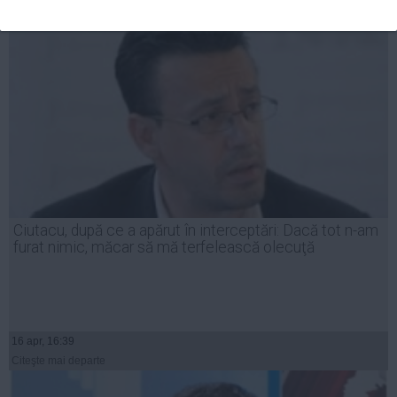
Ciutacu, după ce a apărut în interceptări: Dacă tot n-am
furat nimic, măcar să mă terfelească olecuţă
16 apr, 16:39
Citeşte mai departe