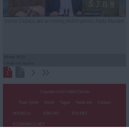
Victor Ciutacu are un mesaj AMAR pentru Radu Mazăre
18 mar, 19:12
Citeşte mai departe
›
››
1
2
Copyright ©2013 OBIECTIV.info
Toate Ştirile
Autori
Taguri
Hartă site
Contact
NOOBZ.ro
B365.RO
RTV.NET
ECONOMICA.NET