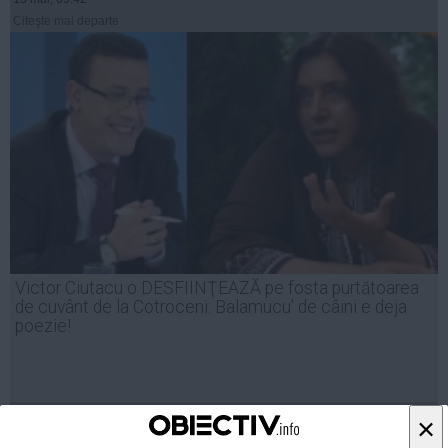
Citeşte mai departe
Victor Ciutacu o DESFIINŢEAZĂ pe fosta purtătoarea
de cuvânt de la Cotroceni: Balamucu' de câini e deja
poezie!
28 apr, 21:14
×
Citeşte mai departe