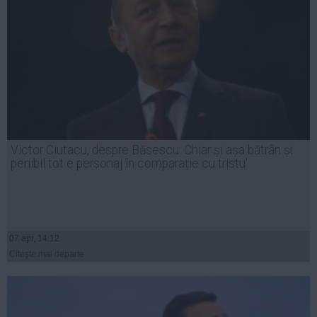
Victor Ciutacu, despre Băsescu: Chiar și așa bătrân și
penibil tot e personaj în comparație cu tristu'
07 apr, 14:12
Citeşte mai departe