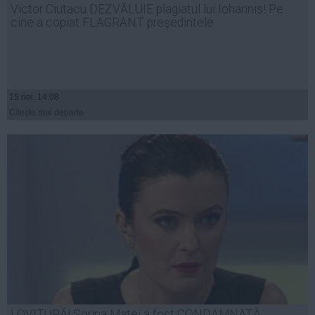
Victor Ciutacu DEZVĂLUIE plagiatul lui Iohannis! Pe
Auto
cine a copiat FLAGRANT preşedintele
Sport
Handbal
Box
15 noi, 14:08
Baschet
Citeşte mai departe
Tenis
Alte sporturi
Life
Funny
Travel
Stil de viata
LOVITURĂ! Sorina Matei a fost CONDAMNATĂ