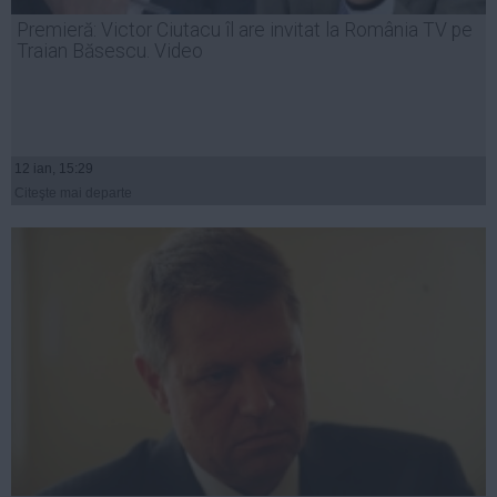
Presedintie
Premieră: Victor Ciutacu îl are invitat la România TV pe
USL
Traian Băsescu. Video
PSD
PNL
PDL
12 ian, 15:29
PPDD
Citeşte mai departe
UDMR
PMP
Administraţie Publică
Economie
Finante
Energie
Imobiliare
Companii
Turism