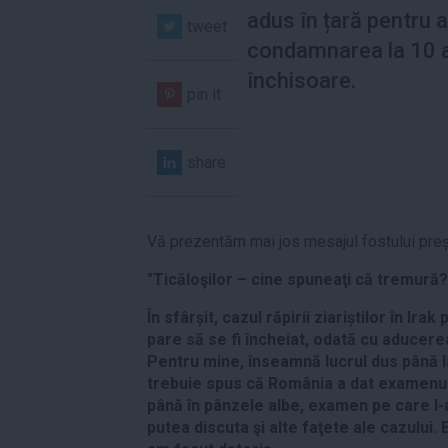
adus în țară pentru a
tweet
condamnarea la 10 a
închisoare.
pin it
share
Vă prezentăm mai jos mesajul fostului pre
"Ticăloşilor – cine spuneaţi că tremură?
În sfârșit, cazul răpirii ziariștilor în Irak
pare să se fi încheiat, odată cu aducerea
Pentru mine, înseamnă lucrul dus până l
trebuie spus că România a dat examenul 
până în pânzele albe, examen pe care l
putea discuta şi alte faţete ale cazului.