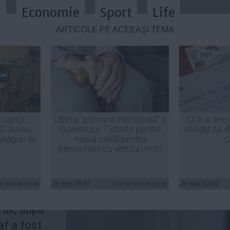
a
Economie
Sport
Life
ARTICOLE PE ACEEAŞI TEMĂ
decată un politician
cienţii
Ultima "pomană electorală" a
CCR a deci
ID aveau
Guvernului: Tichete pentru
obligat să d
heaguri de
masă caldă pentru
c
pensionarii cu venituri mici
stat pe
ook un
te mai departe
25 sep, 09:57
Citeşte mai departe
24 sep, 12:00
 Irak, după
 a fost