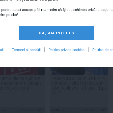
 pentru acest accept și îți reamintim că îți poți schimba oricând opțiune
ire pe site!
tweet
pin it
share
DA, AM INȚELES
lii
Termeni și condiții
Politica privind cookies
Politica de co
Centralele pe cărbune
Zelenski a ajuns în Serbia, în
 necesitate în situația
prima sa vizită în acest stat
ță majoră a țării
aliat tradițional al Rusiei după
re
2022
19:47
Citeşte mai departe
07 aug, 21:11
Citeşte mai departe