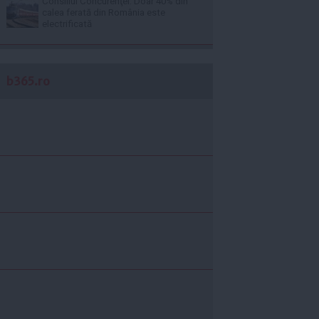
Consiliul Concurenţei: Doar 40% din
calea ferată din România este
electrificată
b365.ro