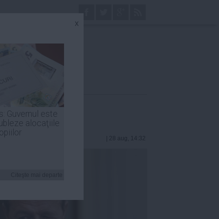
x
s: Guvernul este
ubleze alocaţiile
opiilor
| 28 aug, 14:32
Citeşte mai departe