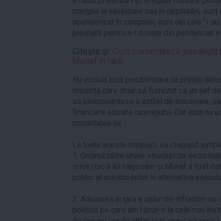
a făcut privatizări şi, în egală măsura, poli
mergea la vânătoare sau în deplasări, sunt
sponsorizat în campanii, sunt cei care "i-au
prostată pentru a-l scoate din penitenciar et
Citeşte şi:
Cum comentează jurnaliştii ră
Munaf în ţară
Nu exclud însă posibilitatea ca printre detrac
credință care chiar să fi crezut că un șef de
să binecuvânteze o astfel de înscenare, sau
financiare alocate operațiunii. Dar asta nu e
moralitatea lor.
La toate aceste minciuni, vă răspund simpl
1. Ordinul către unele structuri de securitat
orice risc a lui Hayssam şi Munaf a fost da
politic al acestui ordin în alternativa eșeculu
2. Aducerea în țară a celor doi infractori nu 
politică pe care am făcut-o la cele mai înal
de opt ani (ca de altfel şi în cazul aducerii 