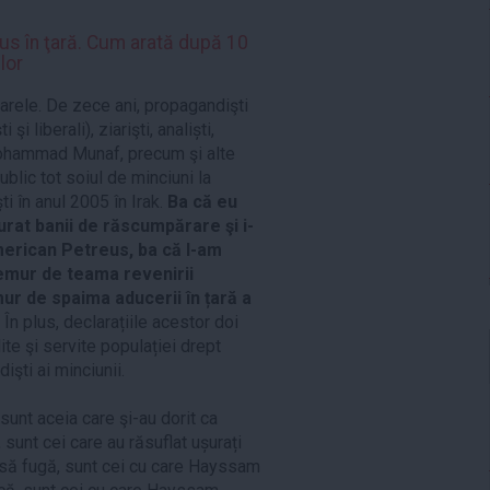
 în ţară. Cum arată după 10
ilor
arele. De zece ani, propagandişti
şi liberali), ziarişti, analiști,
Mohammad Munaf, precum şi alte
blic tot soiul de minciuni la
i în anul 2005 în Irak.
Ba că eu
rat banii de răscumpărare şi i-
merican Petreus, ba că l-am
emur de teama revenirii
emur de spaima aducerii în țară a
.
În plus, declarațiile acestor doi
te şi servite populației drept
şti ai minciunii.
sunt aceia care şi-au dorit ca
sunt cei care au răsuflat ușurați
 să fugă, sunt cei cu care Hayssam