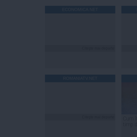
ECONOMICA.NET
Citeşte mai departe
ROMANIATV.NET
Citeşte mai departe
Cum îț
timp 