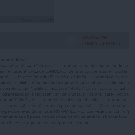
Citeşte mai departe
ADAUGA UN
COMENTARIU NOU
ãposatu'bãse"
tu'bãse" crede cã e "shmeker".......dar excrementu' chior nu vede cã
amiliei lui sunt lovitzi de CANCER.....de la 'ãl cu chelia surã , pân' la
 gurã........în orice "minciunã" existã un adevãr.......normal cã ex-bãs
rãpirea jurnalishtilor" cu coldea+blaga+petreus+k'lohannis'ciolannis,,e
le secrete.......iar "justitzia" încã face "eforturi" ca sã-i scape.......ãshti
ã'l otrãveascã shi è Hayssam, shi pe Munaf, shi pe altzii care-i pot da
hiar toatã ROMÂNIA.......doar ca sã-shi scape ei pielea.......dar acum
.......normal cã tremurã izmenele pe ei de spaimã.......ãsta e doar un
rile pe care le-au dat în bañii ROMÂNILOR........se vede clar cum o "j
xcremente se dã peste cap sã shteargã tot, sã amâne, sã scoatã de
nalã aceste jeguri abjecte de grobieni criminali.......