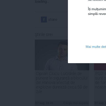
loading...
Îți mulțumim
simplă reven
share
share
Ştirile orei
Mai multe deta
Ciprian Ciucu: Lucrările de
PSD: 
punere în siguranță a blocului
sunt o
din Rahova afectat de
de for
explozie durează circa 50 de
noast
zile
07 aug, 19:45
Citeşte mai departe
07 aug, 