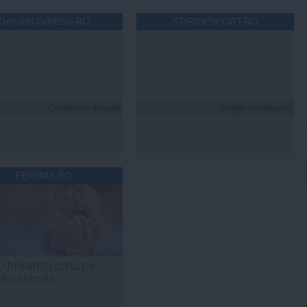
DAILYBUSINESS.RO
STIRIDESPORT.RO
Citeşte mai departe
Citeşte mai departe
FEMINIS.RO
i hidratezi părul pe
de caniculă