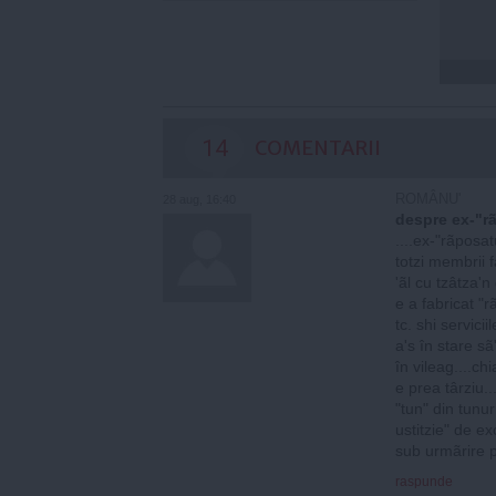
14
COMENTARII
ROMÂNU'
28 aug, 16:40
despre ex-"r
....ex-"rãposa
totzi membrii f
'ãl cu tzâtza'n
e a fabricat "
tc. shi servicii
a's în stare s
în vileag....c
e prea târziu.
"tun" din tunu
ustitzie" de e
sub urmãrire pe
raspunde