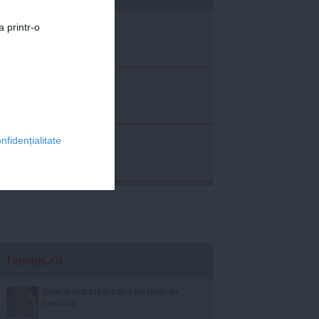
a printr-o
nfidențialitate
feminis.ro
Cum îți hidratezi părul pe timp de
caniculă