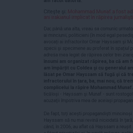
am facut datoria.
Citeşte şi:
Mohammad Munaf a fost adus
ani irakianul implicat în răpirea jurnalişt
Dar, până una alta, vreau sa comunic urmato
ai minciunii, politicieni (în mod egal pesediști 
avocați ai infractorilor Omar Hayssam şi 
specii şi specimene au proferat în spațiul pu
adresa mea legat de răpirea celor trei ziarişt
însumi am organizat răpirea, ba că am fu
am împărțit cu Coldea şi cu generalul a
lăsat pe Omar Hayssam să fugă şi că tr
infractorului în țara, ba, mai nou, că tr
complicelui la răpire Mohammad Munaf
ticăloși - Hayssam şi Munaf - sunt rostogoli
acuzaţii împotriva mea de aceiași propagandi
De fapt, toți acești propagandişti mincinoși 
Hayssam să nu mai revină niciodată în ţară, 
când, în 2006, au aflat că Hayssam a reușit