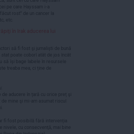
tică, sunt cei cu care Hayssam
 cei pe care Hayssam i-a
 făcut rost" de un cancer la
c, etc.
piţi în Irak aducerea lui
tori să fi fost şi jurnaliști de bună
 stat poate coborî atât de jos încât
 să își bage labele în resursele
ste treaba mea, ci ține de
u:
e de aducere în țară cu orice preț şi
t de mine şi mi-am asumat riscul
i.
ar fi fost posibilă fără intervenția
te nivele, cu consecvenţă, mai bine
lui Popa din Indonezia).