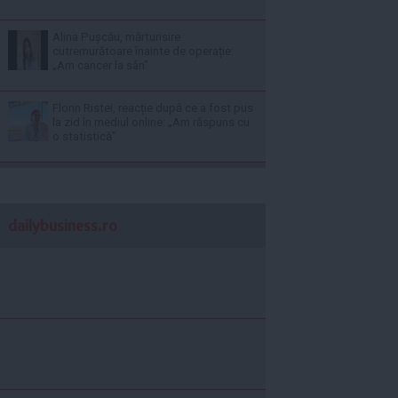
Alina Pușcău, mărturisire
cutremurătoare înainte de operație:
„Am cancer la sân”
Florin Ristei, reacție după ce a fost pus
la zid în mediul online: „Am răspuns cu
o statistică”
dailybusiness.ro