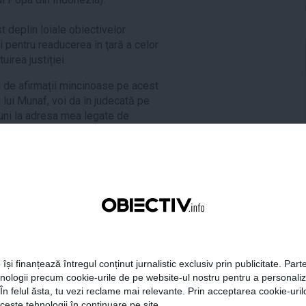
t deplin loiale obiectivelor
ri pentru readucerea în ţară a celor
irea justiției.
i de afirmații mincinoase pe acest
 lui Munaf, voi da în judecată pe
iuni la adresa mea legate de
cțiune în instanță pentru denunț
escu: Rolul președintelui în
 își finanțează întregul conținut jurnalistic exclusiv prin publicitate. Parte
m
,
rapire jurnalisti irak
,
traian
hnologii precum cookie-urile de pe website-ul nostru pentru a personali
 În felul ăsta, tu vezi reclame mai relevante. Prin acceptarea cookie-urilo
ceste tehnologii în continuare pe site.