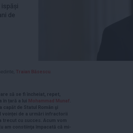
 ispăși
ni de
ședinte,
Traian Băsescu
.
 pare să se fi încheiat, repet,
 în țară a lui
Mohammad Munaf
.
a capăt de Statul Român şi
voinței de a urmări infractorii
-a trecut cu succes. Acum vom
 Eu am constiinţa împacată că mi-