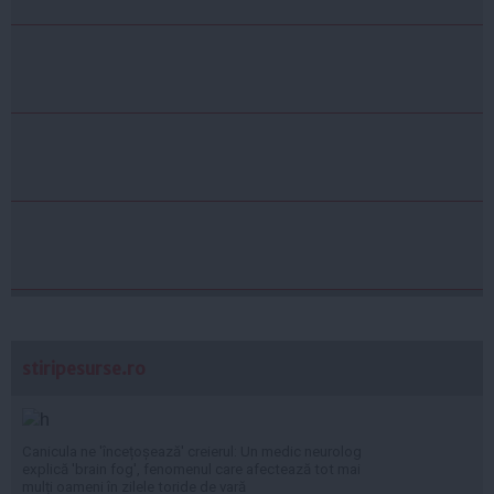
stiripesurse.ro
Canicula ne 'încețoșează' creierul: Un medic neurolog
explică 'brain fog', fenomenul care afectează tot mai
mulți oameni în zilele toride de vară