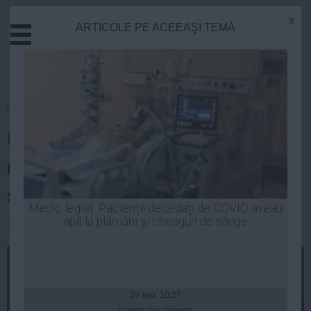
x
ARTICOLE PE ACEEAŞI TEMĂ
Actual
Economie
Justitie
Externe
Homepage
»
Sanatate
Educatie
Un călător stârneşte panică într-
Sanatate
Stiinta
un autobuz în Los Angeles,
Tehnologie
strigând că are Ebola
Cultura
Medic legist: Pacienţii decedaţi de COVID aveau
apă la plămâni şi cheaguri de sânge
Mediu
Laurentiu Panait
| 15 oct, 2014
Life
Politica
Guvern
25 sep, 10:27
Citeşte mai departe