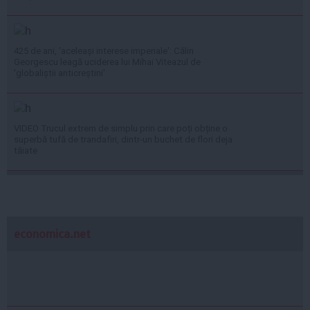
425 de ani, 'aceleași interese imperiale': Călin
Georgescu leagă uciderea lui Mihai Viteazul de
'globaliștii anticreștini'
VIDEO Trucul extrem de simplu prin care poți obține o
superbă tufă de trandafiri, dintr-un buchet de flori deja
tăiate
economica.net