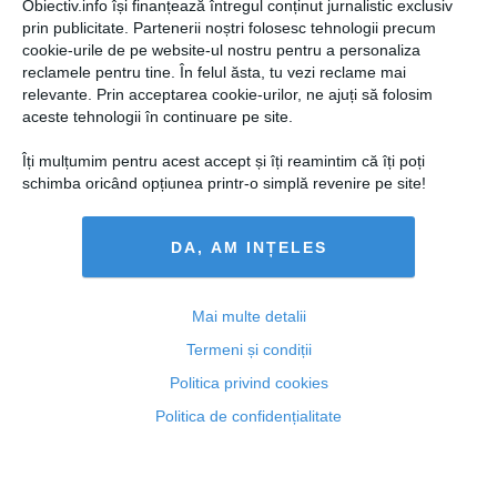
Obiectiv.info își finanțează întregul conținut jurnalistic exclusiv
prin publicitate. Partenerii noștri folosesc tehnologii precum
Al doilea caz de EBOLA înregistrat în SUA
cookie-urile de pe website-ul nostru pentru a personaliza
reclamele pentru tine. În felul ăsta, tu vezi reclame mai
relevante. Prin acceptarea cookie-urilor, ne ajuți să folosim
aceste tehnologii în continuare pe site.
Îți mulțumim pentru acest accept și îți reamintim că îți poți
schimba oricând opțiunea printr-o simplă revenire pe site!
12 oct, 2014
Citeşte mai departe
DA, AM INȚELES
Mai multe detalii
Termeni și condiții
Politica privind cookies
Politica de confidențialitate