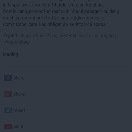
în timpul unui zbor între Statele Unite şi Republica
Dominicană, provocând teamă în rândul pasagerilor, dar şi
reacţia promptă şi în forţă a autorităţilor medicale
dominicane, care l-au obligat să se întoarcă acasă.
Tag-uri:
ebola
,
Ebola 2014
,
epidemie ebola
,
los angeles
,
virusul ebola
loading...
share
share
tweet
pin it