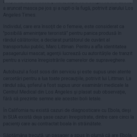
acoperită de o mască şi care, după ce a strigat că are Ebola,
Auto
a aruncat masca pe jos şi a rupt-o la fugă, potrivit ziarului Los
Sport
Angeles Times.
Individul, care era însoţit de o femeie, este considerat ca
Handbal
"posibilă ameninţare teroristă" pentru panica produsă în
Box
rândul călătorilor, a declarat purtătorul de cuvânt al
Baschet
transportului public, Marc Littman. Pentru a afla identitatea
pasagerului mascat, agenţii lucrează cu autorităţile de tranzit
Tenis
pentru a viziona înregistrările camerelor de supraveghere.
Alte sporturi
Autobuzul a fost scos din serviciu şi este supus unei atente
Life
cercetări pentru a lua toate precauţiile, potrivit lui Littman. La
rândul său, şoferul a fost supus unor examinări medicale la
Funny
Centrul Medical din Los Angeles şi plasat sub observaţie,
Travel
fără să prezinte semne ale acestei boli letale.
Stil de viata
În California nu există cazuri de diagnosticare cu Ebola, deşi
în SUA există deja şase cazuri înregistrate, dintre care cinci la
pacienţi care au contractat boala în străinătate.
Săptămâna trecută, un pasager a spus în glumă că are Ebola,