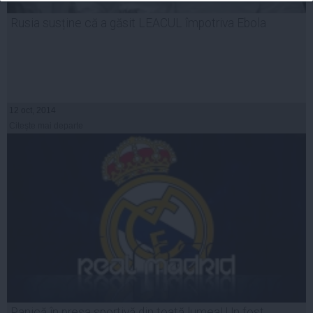
Rusia susține că a găsit LEACUL împotriva Ebola
12 oct, 2014
Citeşte mai departe
Panică în presa sportivă din toată lumea! Un fost