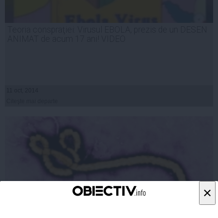
Teoria conspraţiei: Virusul EBOLA, prezis de un DESEN
ANIMAT de acum 17 ani! VIDEO
11 oct, 2014
Citeşte mai departe
×