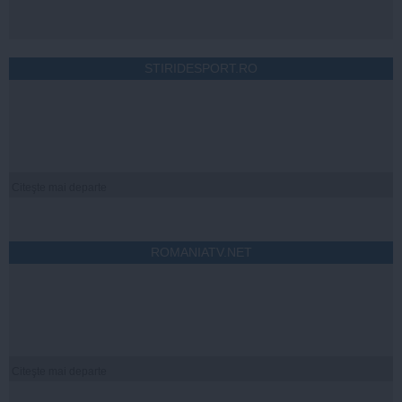
STIRIDESPORT.RO
Citeşte mai departe
ROMANIATV.NET
Citeşte mai departe