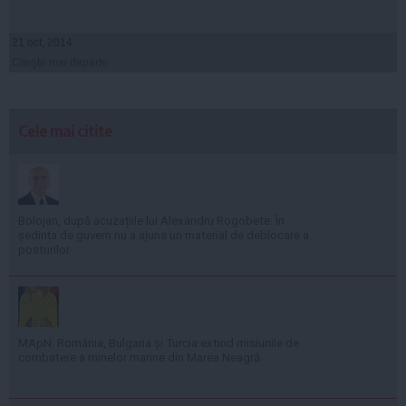
21 oct, 2014
Citeşte mai departe
Cele mai citite
Bolojan, după acuzațiile lui Alexandru Rogobete: În
ședința de guvern nu a ajuns un material de deblocare a
posturilor
MApN: România, Bulgaria și Turcia extind misiunile de
combatere a minelor marine din Marea Neagră