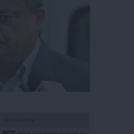
Cele mai citite
Manole: După plecarea din minister, nu