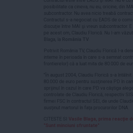
Contractul este între EADS şi MAI. Nu e cu n
posibilitate ca cineva, nu eu, oricine, din M
subcontractor. Nu avea nicio treabă contrac
Contractul s-a negociat cu EADS de o comis
discuţie între MAI şi vreun subcontractor. E
pe acest om, Claudiu Florică. Nu l-am văzut 
Blaga, la
România TV
.
Potrivit România TV, Claudiu Florică l-a den
interne în perioada în care s-a semnat cont
frontierelor) că a luat mita de 80.000 de eu
"În august 2004, Claudiu Florică s-a întâlnit
80.000 de euro pentru susţinerea PD în campa
sprijinul în cazul în care PD va câştiga aleg
controlate de Claudiu Florică, respectiv SIS
firmei FSC în contractul SEI, de unde Claudiu
susţinut martorul în faţa procurorilor DNA.
CITESTE SI
Vasile Blaga, prima reacţie d
"Sunt minciuni sfruntate"