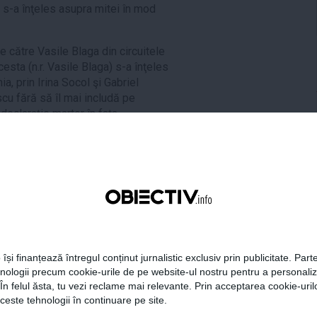
a s-a înţeles asupra mitei în mod
e către Vasile Blaga din circuitele
cesta (n.r. Vasile Blaga) s-a înţeles
, prin Irina Socol şi Gabriel
u fără să îl mai includă pe
 declaraţie martor în faţa
 cu EADS, dar şi să creeze o
tui contract clar ilegal, a solicitat
re au semnat contractul în anul
numit persoane aflat în controlul
 de milioane de euro, dar s-a
 își finanțează întregul conținut jurnalistic exclusiv prin publicitate. Parte
unei valori a contractului mult
hnologii precum cookie-urile de pe website-ul nostru pentru a personali
EADS exagerat din care urmau să fie
 În felul ăsta, tu vezi reclame mai relevante. Prin acceptarea cookie-urilo
 MAI, respectiv Vasile Blaga. (...)
ceste tehnologii în continuare pe site.