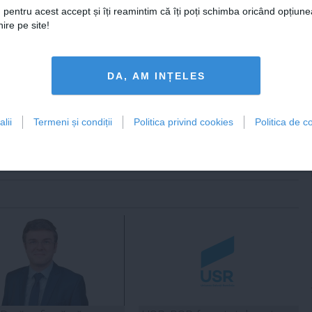
menţionat mai multor apropiaţi că a
 pentru acest accept și îți reamintim că îți poți schimba oricând opțiune
de interne, care îi promisese
ire pe site!
schimbul sponsorizării campaniei
ului.
DA, AM INȚELES
lii
Termeni și condiții
Politica privind cookies
Politica de co
tweet
pin it
share