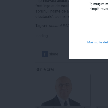
În primăvara anului 2005, Claudiu Florică a 
Îți mulțumim
fost înşelat de Vasile Blaga, noul ministru 
simplă reven
sprijinul înainte de alegerile din 2004, în 
electorale", se mai arată în declaraţia martor
Tag-uri:
dosarul EADS
,
Vasile Blaga
loading...
Mai multe deta
share
share
Ştirile orei