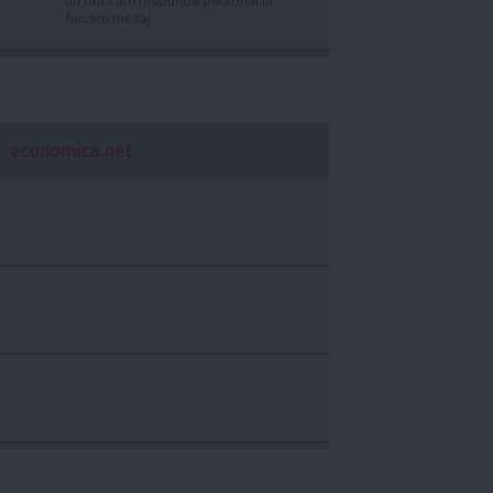
un om care răspunde personal la
fiecare mesaj
economica.net