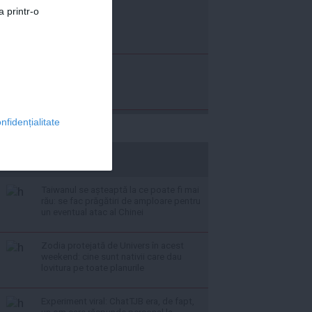
a printr-o
nfidențialitate
stiripesurse.ro
Taiwanul se așteaptă la ce poate fi mai
rău: se fac prăgătiri de amploare pentru
un eventual atac al Chinei
Zodia protejată de Univers în acest
weekend: cine sunt nativii care dau
lovitura pe toate planurile
Experiment viral: ChatTJB era, de fapt,