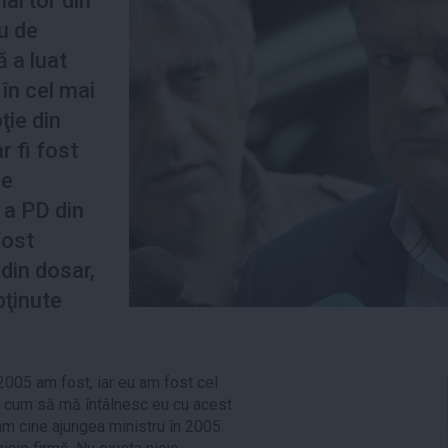
martor din
u de
 a luat
în cel mai
ţie din
r fi fost
re
 a PD din
fost
din dosar,
bţinute
2005 am fost, iar eu am fost cel
m cum să mă întâlnesc eu cu acest
m cine ajungea ministru în 2005.