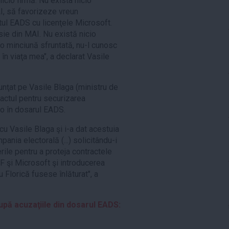
icio firmă. Nu exista nicio
AI, să favorizeze vreun
tul EADS cu licenţele Microsoft.
ie din MAI. Nu există nicio
 o minciună sfruntată, nu-l cunosc
în viaţa mea", a declarat Vasile
unţat pe Vasile Blaga (ministru de
ractul pentru securizarea
ro în dosarul EADS.
 cu Vasile Blaga şi i-a dat acestuia
nia electorală (...) solicitându-i
erile pentru a proteja contractele
F şi Microsoft şi introducerea
 Florică fusese înlăturat", a
upă acuzaţiile din dosarul EADS: