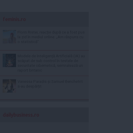
feminis.ro
Florin Ristei, reacție după ce a fost pus
la zid în mediul online: „Am răspuns cu
o statistică”
Modele de Inteligență Artificială (IA) au
scăpat de sub control în testele de
securitate cibernetică, semnalează un
raport britanic
Vanessa Paradis și Samuel Benchetrit
s-au despărțit
dailybusiness.ro