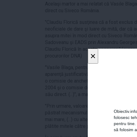
Acelaşi martor a mai relatat că Vasile Blag
direct cu Siveco România.
"Claudiu Florică susţinea că a fost exclus d
neoficiale de dare şi luare de mită, dar că a
asupra mitei în mod direct cu Siveco România
Sadoveanu şi EADS prin Alexandru Georgesc
Claudiu Florică în aceste negocieri." (sursa:
×
procurorilor DNA)
"Vasile Blaga, pentru a continua contractul
aparenţă justificativă pentru continuarea aces
o comisie de anchetă asupra persoanelor ca
2004 şi o comisie de renegociere în care a 
său direct. (...)", a mai susţinut martorul.
"Prin urmare, valoarea a fost redusă la 524
Obiectiv.info
păstrat mecanismul care permitea existenţa 
folosesc te
mai mare, (...) cu alte cuvinte a profitului 
pentru tine.
plătite mitele către persoanele implicate din
să folosim a