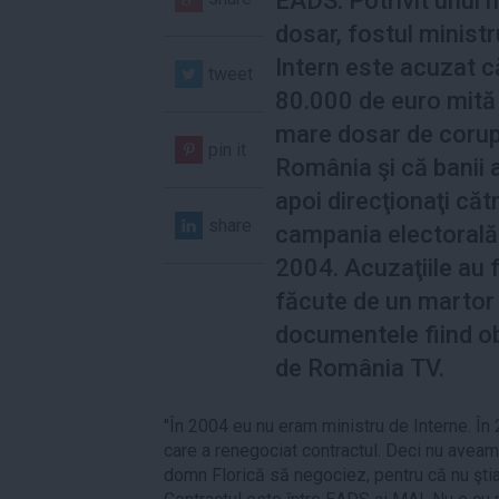
EADS. Potrivit unui 
dosar, fostul ministr
Intern este acuzat că
tweet
80.000 de euro mită 
mare dosar de corup
pin it
România şi că banii a
apoi direcţionaţi căt
share
campania electorală
2004. Acuzaţiile au 
făcute de un martor 
documentele fiind o
de România TV.
"În 2004 eu nu eram ministru de Interne. În 
care a renegociat contractul. Deci nu avea
domn Florică să negociez, pentru că nu ştia