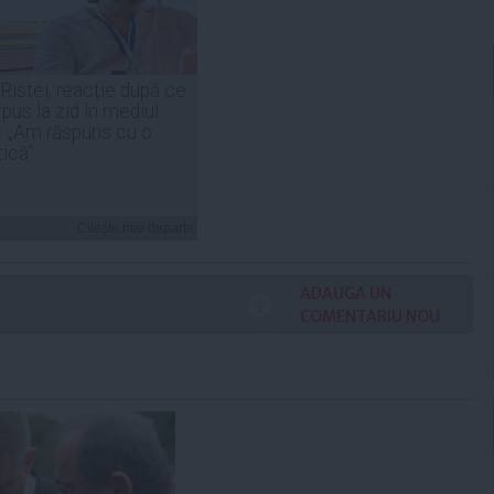
 Ristei, reacție după ce
 pus la zid în mediul
: „Am răspuns cu o
tică”
Citeşte mai departe
ADAUGA UN
COMENTARIU NOU