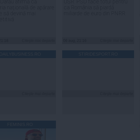
 Darău afirmă că
USR: PSD face totul pentru
ria naţională de apărare
ca România să piardă
e să devină mai
miliarde de euro din PNRR
titivă
21:18
Citeşte mai departe
06 aug, 21:16
Citeşte mai departe
DAILYBUSINESS.RO
STIRIDESPORT.RO
Citeşte mai departe
Citeşte mai departe
FEMINIS.RO