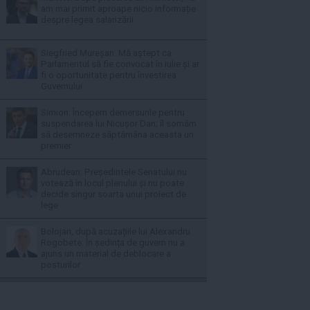
am mai primit aproape nicio informație
despre legea salarizării
Siegfried Mureșan: Mă aștept ca
Parlamentul să fie convocat în iulie și ar
fi o oportunitate pentru învestirea
Guvernului
Simion: Începem demersurile pentru
suspendarea lui Nicușor Dan; îl somăm
să desemneze săptămâna aceasta un
premier
Abrudean: Președintele Senatului nu
votează în locul plenului și nu poate
decide singur soarta unui proiect de
lege
Bolojan, după acuzațiile lui Alexandru
Rogobete: În ședința de guvern nu a
ajuns un material de deblocare a
posturilor