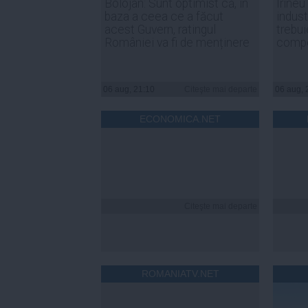
Bolojan: Sunt optimist că, în
Irineu
baza a ceea ce a făcut
indust
acest Guvern, ratingul
trebui
României va fi de menținere
compe
06 aug, 21:10
Citeşte mai departe
06 aug, 
ECONOMICA.NET
Citeşte mai departe
ROMANIATV.NET