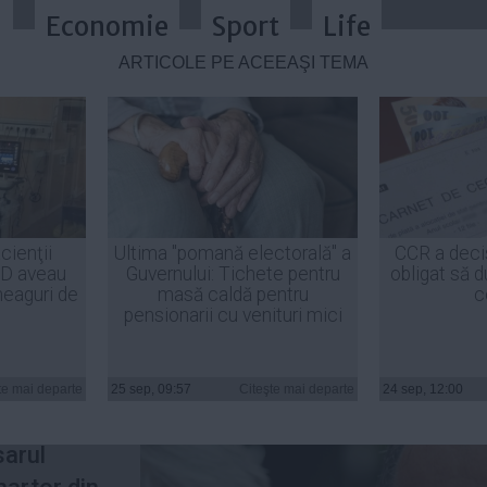
a
Economie
Sport
Life
ARTICOLE PE ACEEAŞI TEMĂ
acţie după acuzaţiile din dosarul 
cienţii
Ultima "pomană electorală" a
CCR a deci
ID aveau
Guvernului: Tichete pentru
obligat să d
heaguri de
masă caldă pentru
c
pensionarii cu venituri mici
 primele
te mai departe
25 sep, 09:57
Citeşte mai departe
24 sep, 12:00
zaţiile
sarul