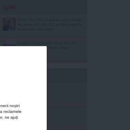
Opinii
Florin Cîţu: PSD nu pierde nicio situaţie
să-i arate lui Putin că îi susţine agenda
de aici de la Bucureşti
Consiliul Concurenţei: Doar 40% din
calea ferată din România este
electrificată
b365.ro
nerii noștri
za reclamele
r, ne ajuți