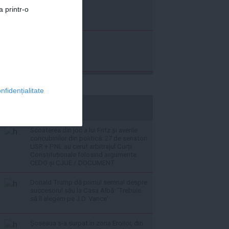
a printr-o
nfidențialitate
stiripesurse.ro
Scoaterea din joc a lui Fritz și averile
concubinilor din politică: 27 de senatori
USR + PNL au cerut arbitrajul Curții
Constituționale folosind argumente
CEDO și CJUE / DOCUMENT
Donald Trump dă primul semnal despre
succesorul său la Casa Albă: 'Trebuie
să îl alegem pe J.D. Vance'
Șoseaua s-a surpat în zona Eroilor, din