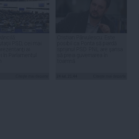
ăncilă:
Cristian Pârvulescu: Este
taţii PSD, cei mai
posibil ca Ponta să piardă
prezentanţi ai
sprijinul PSD. PNL are şansa
 în Parlamentul
să preia guvernarea în
n
toamnă
Citeşte mai departe
24 iul, 21:44
Citeşte mai departe