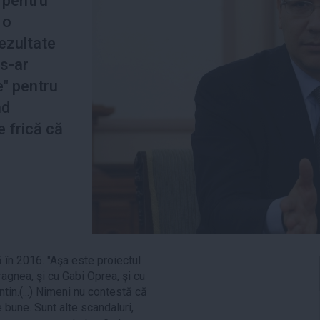
 pentru
 o
ezultate
"s-ar
ie" pentru
nd
e frică că
 în 2016. "Aşa este proiectul
agnea, şi cu Gabi Oprea, şi cu
in.(...) Nimeni nu contestă că
 bune. Sunt alte scandaluri,