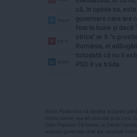
mandatului, în 2016,
că, în opinia sa, este
guvernare care are r
tweet
foarte bune şi dacă 
strica" ar fi "o prost
pin it
România, el adăugâ
totodată că nu îi est
share
PSD îl va trăda.
Victor Ponta vrea să rămână la Guvern până
nostru comun, aşa am discutat şi cu Liviu Dr
Călin Popescu-Tăriceanu, cu Daniel Constant
această guvernare chiar are rezultate foarte