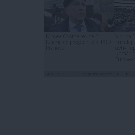
Mircea Cosma revine în
Viorica D
funcția de președinte al PSD
Eurodepu
Prahova
activi re
României
Europea
24 iul, 15:13
Citeşte mai departe
24 iul, 19:23