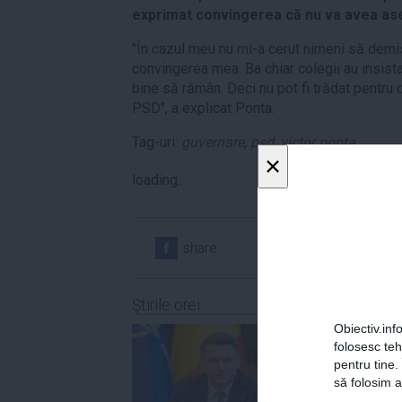
exprimat convingerea că nu va avea a
"În cazul meu nu mi-a cerut nimeni să demi
convingerea mea. Ba chiar colegii au insist
bine să rămân. Deci nu pot fi trădat pentru 
PSD", a explicat Ponta.
Tag-uri:
guvernare
,
psd
,
victor ponta
×
loading...
share
share
Ştirile orei
Obiectiv.info
folosesc te
pentru tine.
să folosim a