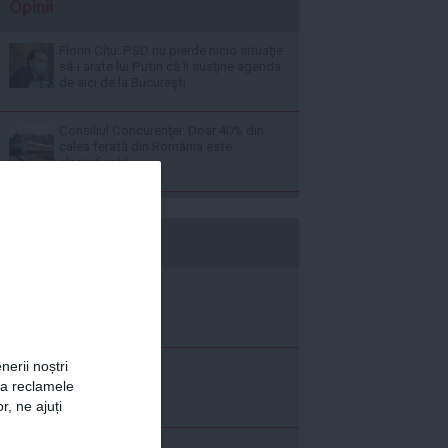
Opinii
Florin Cîţu: PSD nu pierde nicio situaţie
să-i arate lui Putin că îi susţine agenda
de aici de la Bucureşti
Consiliul Concurenţei: Doar 40% din
calea ferată din România este
electrificată
b365.ro
nerii noștri
za reclamele
r, ne ajuți