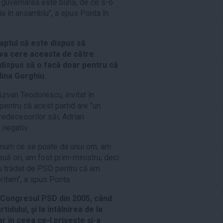
ă guvernarea este bună, de ce s-o
ia în ansamblu", a spus Ponta în
aptul că este dispus să
 va cere aceasta de către
e dispus să o facă doar pentru că
lina Gorghiu.
zvan Teodorescu, invitat în
entru că acest partid are "un
predecesorilor săi, Adrian
negativ.
imum ce se poate da unui om, am
uă ori, am fost prim-ministru, deci
iu trădat de PSD pentru că am
ritam", a spus Ponta.
a Congresul PSD din 2005, când
dului, şi la întâlnirea de la
ar în ceea ce-l priveşte şi-a