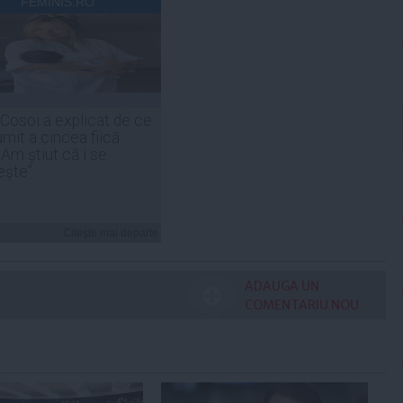
FEMINIS.RO
 Cosoi a explicat de ce
umit a cincea fiică
„Am știut că i se
ește”
Citeşte mai departe
ADAUGA UN
COMENTARIU NOU