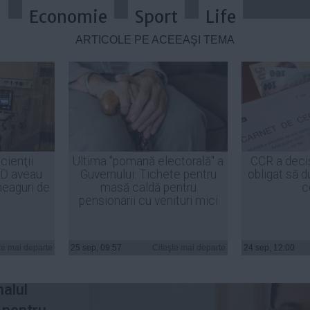
a
Economie
Sport
Life
ARTICOLE PE ACEEAŞI TEMĂ
stau la Guvern până în 2016, nu mi-
cienţii
Ultima "pomană electorală" a
CCR a deci
ID aveau
Guvernului: Tichete pentru
obligat să d
heaguri de
masă caldă pentru
c
pensionarii cu venituri mici
ta a
te mai departe
25 sep, 09:57
Citeşte mai departe
24 sep, 12:00
 conducă
nalul