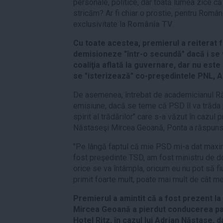
personale, politice, dar toată lumea zice c
stricăm? Ar fi chiar o prostie, pentru Român
exclusivitate la
România TV
.
Cu toate acestea, premierul a reiterat f
demisioneze "într-o secundă" dacă i se
coaliţia aflată la guvernare, dar nu est
se "isterizează" co-preşedintele PNL, A
De asemenea, întrebat de academicianul Ră
emisiune, dacă se teme că PSD îl va trăda p
spirit al trădărilor" care s-a văzut în cazul 
Năstaseşi Mircea Geoană, Ponta a răspuns 
"Pe lângă faptul că mie PSD mi-a dat max
fost preşedinte TSD, am fost ministru de do
orice se va întâmpla, oricum eu nu pot să f
primit foarte mult, poate mai mult de cât me
Premierul a amintit că a fost prezent l
Mircea Geoană a pierdut conducerea parti
Hotel Ritz, în cazul lui Adrian Năstase, d