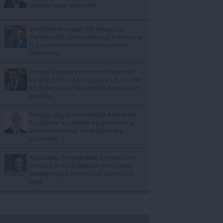
despre legea salarizării
Siegfried Mureșan: Mă aștept ca
Parlamentul să fie convocat în iulie și ar
fi o oportunitate pentru învestirea
Guvernului
Simion: Începem demersurile pentru
suspendarea lui Nicușor Dan; îl somăm
să desemneze săptămâna aceasta un
premier
Bolojan, după acuzațiile lui Alexandru
Rogobete: În ședința de guvern nu a
ajuns un material de deblocare a
posturilor
Abrudean: Președintele Senatului nu
votează în locul plenului și nu poate
decide singur soarta unui proiect de
lege