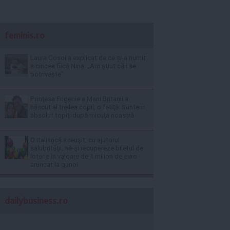
feminis.ro
Laura Cosoi a explicat de ce și-a numit
a cincea fiică Nina. „Am știut că i se
potrivește”
Prinţesa Eugenie a Marii Britanii a
născut al treilea copil, o fetiţă: Suntem
absolut topiţi după micuţa noastră
O italiancă a reuşit, cu ajutorul
salubrităţii, să-şi recupereze biletul de
loterie în valoare de 1 milion de euro
aruncat la gunoi
dailybusiness.ro