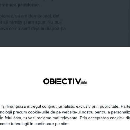
semenea probleme.
sionez, eu am demisionat, din
at să rămân şi am spus: Nu, nu-i
ceva ce eu sunt deja la dispoziţia
tweet
pin it
share
 își finanțează întregul conținut jurnalistic exclusiv prin publicitate. Parte
hnologii precum cookie-urile de pe website-ul nostru pentru a personali
 În felul ăsta, tu vezi reclame mai relevante. Prin acceptarea cookie-urilo
ceste tehnologii în continuare pe site.